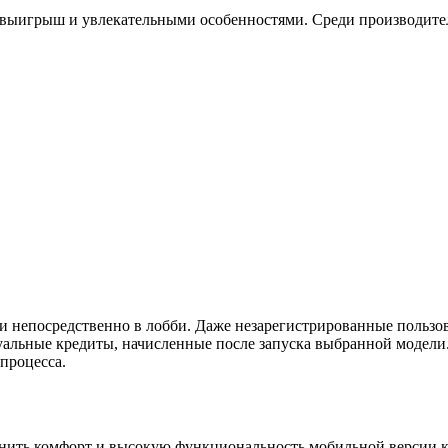
 выигрыш и увлекательными особенностями. Среди производите
и непосредственно в лобби. Даже незарегистрированные пользо
туальные кредиты, начисленные после запуска выбранной моде
процесса.
нить комфорт и высокую функциональность мобильной версии ка