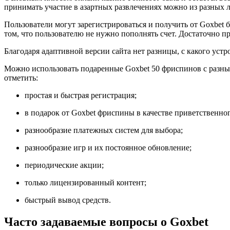
принимать участие в азартных развлечениях можно из разных ло
Пользователи могут зарегистрироваться и получить от Goxbet 
том, что пользователю не нужно пополнять счет. Достаточно 
Благодаря адаптивной версии сайта нет разницы, с какого устр
Можно использовать подаренные Goxbet 50 фриспинов с разных
отметить:
простая и быстрая регистрация;
в подарок от Goxbet фриспины в качестве приветственног
разнообразие платежных систем для выбора;
разнообразие игр и их постоянное обновление;
периодические акции;
только лицензированный контент;
быстрый вывод средств.
Часто задаваемые вопросы о Goxbet