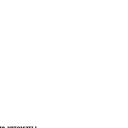
вые автоматы