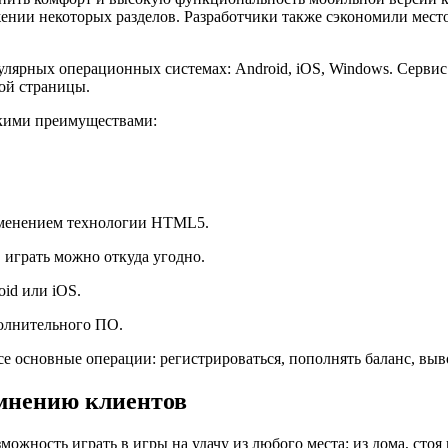
ении некоторых разделов. Разработчики также сэкономили мест
улярных операционных системах: Android, iOS, Windows. Сервис
ой страницы.
акими преимуществами:
именением технологии HTML5.
 играть можно откуда угодно.
id или iOS.
олнительного ПО.
е основные операции: регистрироваться, пополнять баланс, выводи
 мнению клиентов
жность играть в игры на удачу из любого места: из дома, стоя в