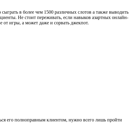
 сыграть в более чем 1500 различных слотов а также выводить
циенты. Не стоит переживать, если навыков азартных онлайн-
е от игры, а может даже и сорвать джекпот.
ться его полноправным клиентом, нужно всего лишь пройти