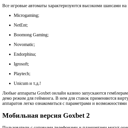
Все игровые автоматы характеризуются высокими шансами на
Microgaming;
NetEnt;
Boomong Gaming;
Novomatic;
Endorphina;
Igrosoft;
Playtech;
Unicum и т.д.!
Любые аппараты Goxbet онлайн казино запускаются гемблерам
демо режим для гейминга. В нем для ставок применяются вир
аппаратов легко ознакомиться с параметрами и возможностями 
Мобильная версия Goxbet 2
Пользователи с сотовыми телефонами и планшетами могут оце