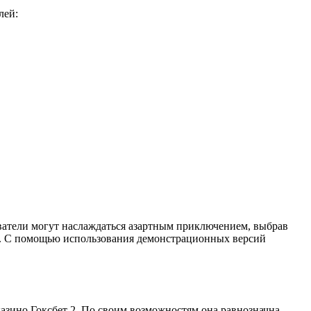
лей:
ватели могут наслаждаться азартным приключением, выбрав
ли. С помощью использования демонстрационных версий
зино Гоксбет 2. По своим возможностям она равнозначна