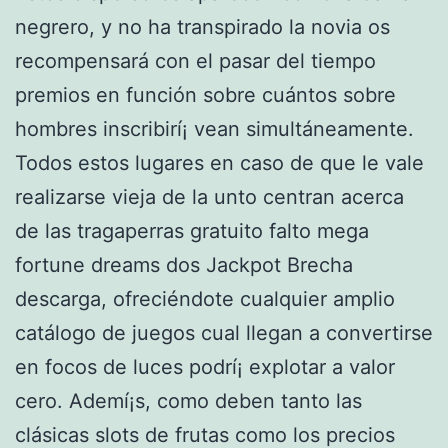
negrero, y no ha transpirado la novia os
recompensará con el pasar del tiempo
premios en función sobre cuántos sobre
hombres inscribirí¡ vean simultáneamente.
Todos estos lugares en caso de que le vale
realizarse vieja de la unto centran acerca
de las tragaperras gratuito falto mega
fortune dreams dos Jackpot Brecha
descarga, ofreciéndote cualquier amplio
catálogo de juegos cual llegan a convertirse
en focos de luces podrí¡ explotar a valor
cero. Ademí¡s, como deben tanto las
clásicas slots de frutas como los precios