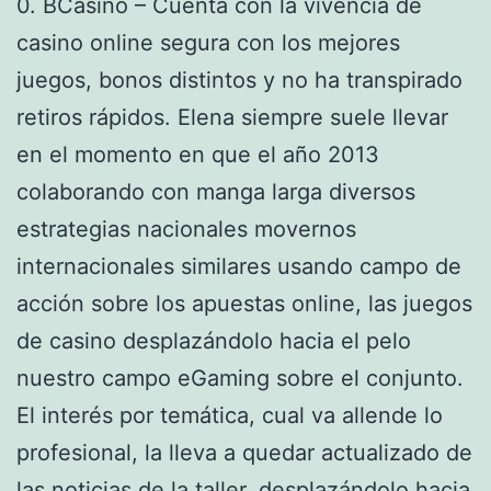
0. BCasino – Cuenta con la vivencia de
casino online segura con los mejores
juegos, bonos distintos y no ha transpirado
retiros rápidos. Elena siempre suele llevar
en el momento en que el año 2013
colaborando con manga larga diversos
estrategias nacionales movernos
internacionales similares usando campo de
acción sobre los apuestas online, las juegos
de casino desplazándolo hacia el pelo
nuestro campo eGaming sobre el conjunto.
El interés por temática, cual va allende lo
profesional, la lleva a quedar actualizado de
las noticias de la taller, desplazándolo hacia