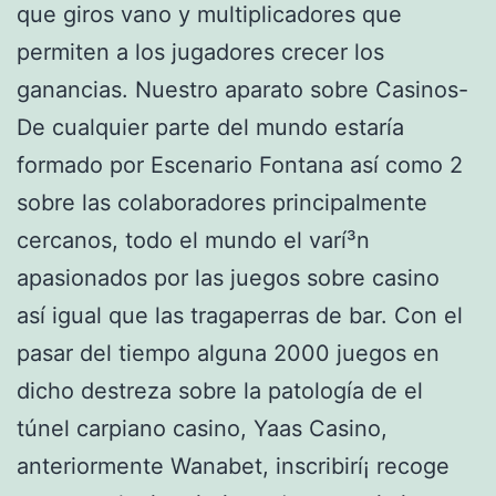
que giros vano y multiplicadores que
permiten a los jugadores crecer los
ganancias. Nuestro aparato sobre Casinos-
De cualquier parte del mundo estaría
formado por Escenario Fontana así­ como 2
sobre las colaboradores principalmente
cercanos, todo el mundo el varí³n
apasionados por las juegos sobre casino
así­ igual que las tragaperras de bar. Con el
pasar del tiempo alguna 2000 juegos en
dicho destreza sobre la patologí­a de el
túnel carpiano casino, Yaas Casino,
anteriormente Wanabet, inscribirí¡ recoge