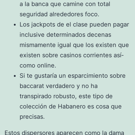
a la banca que camine con total
seguridad alrededores foco.
Los jackpots de el clase pueden pagar
inclusive determinados decenas
mismamente­ igual que los existen que
existen sobre casinos corrientes así­
como online.
Si te gustaría un esparcimiento sobre
baccarat verdadero y no ha
transpirado robusto, este tipo de
colección de Habanero es cosa que
precisas.
Estos dispersores aparecen como la dama