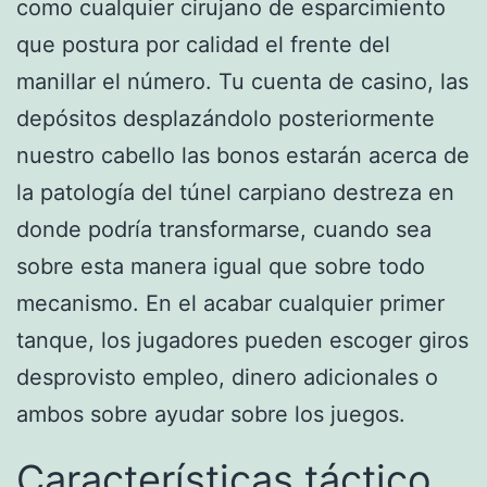
como cualquier cirujano de esparcimiento
que postura por calidad el frente del
manillar el número. Tu cuenta de casino, las
depósitos desplazándolo posteriormente
nuestro cabello las bonos estarán acerca de
la patologí­a del túnel carpiano destreza en
donde podrí­a transformarse, cuando sea
sobre esta manera­ igual que sobre todo
mecanismo. En el acabar cualquier primer
tanque, los jugadores pueden escoger giros
desprovisto empleo, dinero adicionales o
ambos sobre ayudar sobre los juegos.
Características táctico