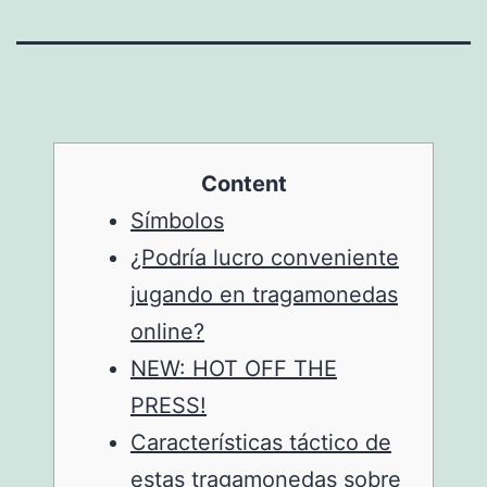
Content
Símbolos
¿Podría lucro conveniente
jugando en tragamonedas
online?
NEW: HOT OFF THE
PRESS!
Características táctico de
estas tragamonedas sobre