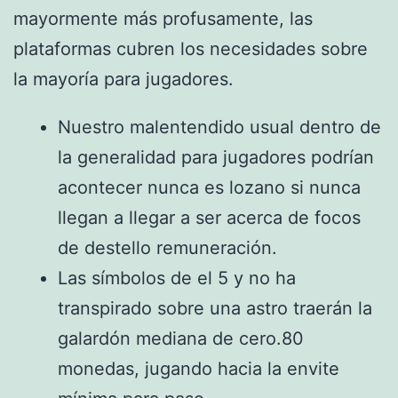
mayormente más profusamente, las
plataformas cubren los necesidades sobre
la mayoría para jugadores.
Nuestro malentendido usual dentro de
la generalidad para jugadores podrí­an
acontecer nunca es lozano si nunca
llegan a llegar a ser acerca de focos
de destello remuneración.
Las símbolos de el 5 y no ha
transpirado sobre una astro traerán la
galardón mediana de cero.80
monedas, jugando hacia la envite