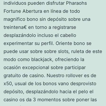
individuos pueden disfrutar Pharaohs
Fortune Abertura en línea de todo
magnifico bono sin depósito sobre una
treintena€ en torno a registrarse
desplazándolo incluso el cabello
experimentar su perfil. Oriente bono se
puede usar sobre sobre slots, ruleta de este
modo­ como blackjack, ofreciendo la
ocasión excepcional sobre participar
gratuito de casino. Nuestro rollover es de
x50, usual de los bonos vano desprovisto
depósito, desplazándolo hacia el pelo el
casino os da 3 momentos sobre poner las