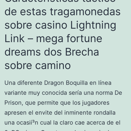
de estas tragamonedas
sobre casino Lightning
Link – mega fortune
dreams dos Brecha
sobre camino
Una diferente Dragon Boquilla en línea
variante muy conocida serí­a una norma De
Prison, que permite que los jugadores
apresen el envite del inminente rondalla
una ocasií³n cual la claro cae acerca de el