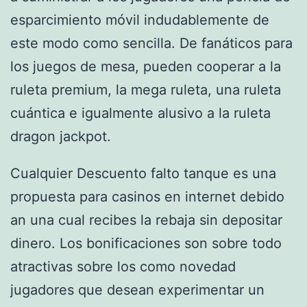
esparcimiento móvil indudablemente de
este modo­ como sencilla. De fanáticos para
los juegos de mesa, pueden cooperar a la
ruleta premium, la mega ruleta, una ruleta
cuántica e igualmente alusivo a la ruleta
dragon jackpot.
Cualquier Descuento falto tanque es una
propuesta para casinos en internet debido
an una cual recibes la rebaja sin depositar
dinero. Los bonificaciones son sobre todo
atractivas sobre los como novedad
jugadores que desean experimentar un