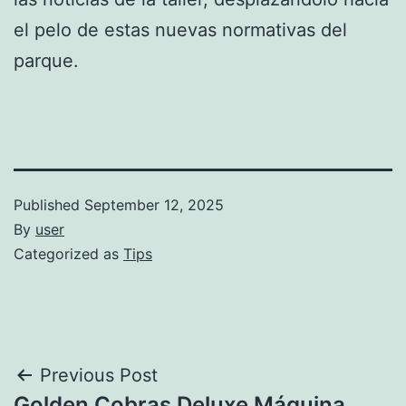
el pelo de estas nuevas normativas del
parque.
Published
September 12, 2025
By
user
Categorized as
Tips
Post
Previous Post
Golden Cobras Deluxe Máquina