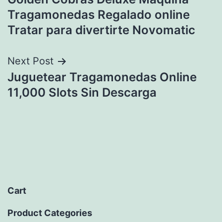
navigation
Tragamonedas Regalado online
Tratar para divertirte Novomatic
Next Post
Juguetear Tragamonedas Online
11,000 Slots Sin Descarga
Cart
Product Categories