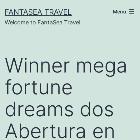
Skip
FANTASEA TRAVEL
Menu
to
Welcome to FantaSea Travel
content
Winner mega
fortune
dreams dos
Abertura en