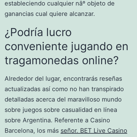
estableciendo cualquier nâº objeto de
ganancias cual quiere alcanzar.
¿Podría lucro
conveniente jugando en
tragamonedas online?
Alrededor del lugar, encontrarás reseñas
actualizadas así­ como no han transpirado
detalladas acerca del maravilloso mundo
sobre juegos sobre casualidad en línea
sobre Argentina. Referente a Casino
Barcelona, los más
señor. BET Live Casino