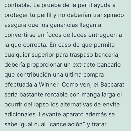
confiable. La prueba de la perfil ayuda a
proteger tu perfil y no deberían transpirado
asegura que los ganancias llegan a
convertirse en focos de luces entreguen a
la que correcta. En caso de que permite
cualquier superior para traspaso bancaria,
debería proporcionar un extracto bancario
que contribución una última compra
efectuada a Winner. Como ven, el Baccarat
serí­a bastante rentable con manga larga el
ocurrir del lapso los alternativas de envite
adicionales. Levante aparato además se
sabe igual cual “cancelación” y tratar