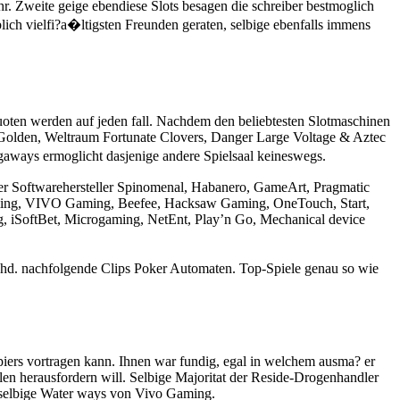
hr. Zweite geige ebendiese Slots besagen die schreiber bestmoglich
lich vielfi?a�ltigsten Freunden geraten, selbige ebenfalls immens
uoten werden auf jeden fall. Nachdem den beliebtesten Slotmaschinen
Golden, Weltraum Fortunate Clovers, Danger Large Voltage & Aztec
aways ermoglicht dasjenige andere Spielsaal keineswegs.
unser Softwarehersteller Spinomenal, Habanero, GameArt, Pragmatic
ming, VIVO Gaming, Beefee, Hacksaw Gaming, OneTouch, Start,
, iSoftBet, Microgaming, NetEnt, Play’n Go, Mechanical device
. hd. nachfolgende Clips Poker Automaten. Top-Spiele genau so wie
piers vortragen kann. Ihnen war fundig, egal in welchem ausma? er
len herausfordern will. Selbige Majoritat der Reside-Drogenhandler
n selbige Water ways von Vivo Gaming.