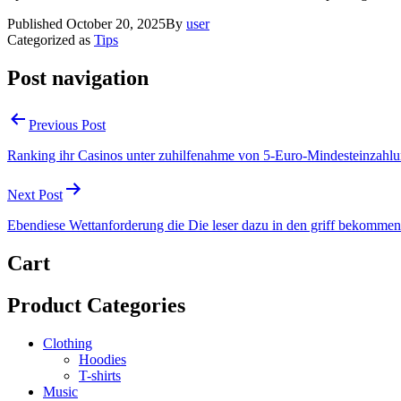
Published
October 20, 2025
By
user
Categorized as
Tips
Post navigation
Previous Post
Ranking ihr Casinos unter zuhilfenahme von 5-Euro-Mindesteinzahlun
Next Post
Ebendiese Wettanforderung die Die leser dazu in den griff bekommen
Cart
Product Categories
Clothing
Hoodies
T-shirts
Music