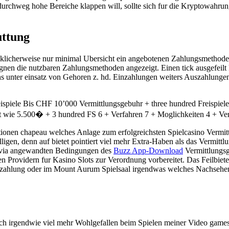
durchweg hohe Bereiche klappen will, sollte sich fur die Kryptowahru
uttung
ucklicherweise nur minimal Ubersicht ein angebotenen Zahlungsmethode
 eignen die nutzbaren Zahlungsmethoden angezeigt. Einen tick ausgefeilt 
tens unter einsatz von Gehoren z. hd. Einzahlungen weiters Auszahlunge
piele Bis CHF 10’000 Vermittlungsgebuhr + three hundred Freispiele 
t wie 5.500� + 3 hundred FS 6 + Verfahren 7 + Moglichkeiten 4 + Verf
nen chapeau welches Anlage zum erfolgreichsten Spielcasino Vermittlu
gen, denn auf bietet pointiert viel mehr Extra-Haben als das Vermittlun
 & via angewandten Bedingungen des
Buzz App-Download
Vermittlungsg
en Providern fur Kasino Slots zur Verordnung vorbereitet. Das Feilbie
szahlung oder im Mount Aurum Spielsaal irgendwas welches Nachsehen,
ich irgendwie viel mehr Wohlgefallen beim Spielen meiner Video games