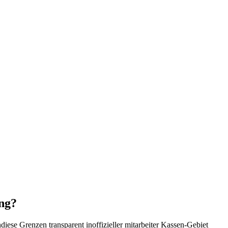
ung?
ese Grenzen transparent inoffizieller mitarbeiter Kassen-Gebiet