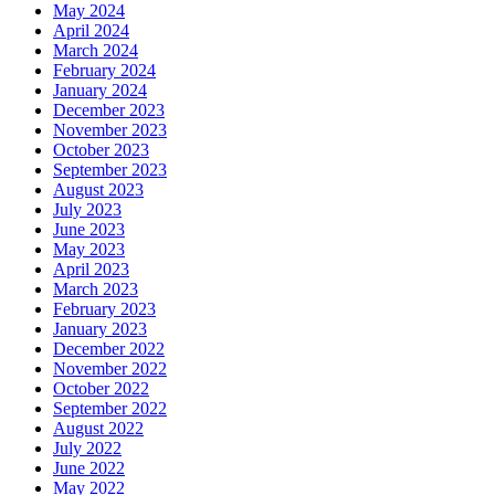
May 2024
April 2024
March 2024
February 2024
January 2024
December 2023
November 2023
October 2023
September 2023
August 2023
July 2023
June 2023
May 2023
April 2023
March 2023
February 2023
January 2023
December 2022
November 2022
October 2022
September 2022
August 2022
July 2022
June 2022
May 2022