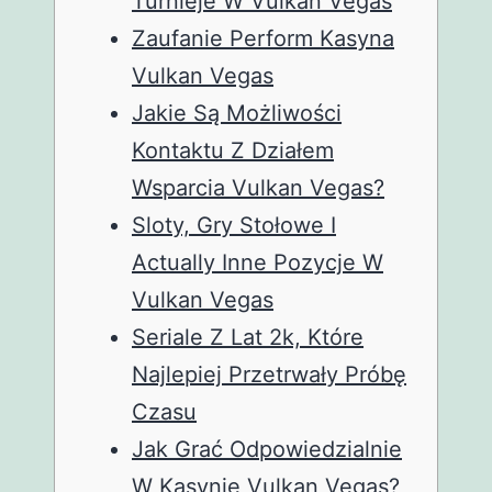
Turnieje W Vulkan Vegas
Zaufanie Perform Kasyna
Vulkan Vegas
Jakie Są Możliwości
Kontaktu Z Działem
Wsparcia Vulkan Vegas?
Sloty, Gry Stołowe I
Actually Inne Pozycje W
Vulkan Vegas
Seriale Z Lat 2k, Które
Najlepiej Przetrwały Próbę
Czasu
Jak Grać Odpowiedzialnie
W Kasynie Vulkan Vegas?