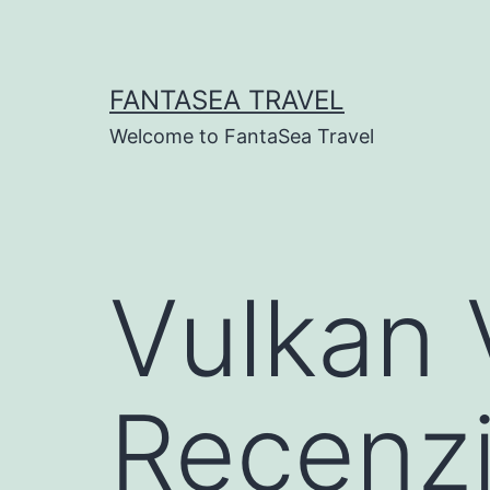
Skip
to
content
FANTASEA TRAVEL
Welcome to FantaSea Travel
Vulkan 
Recenzj