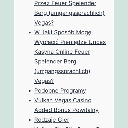
Przez Feuer Speiender
Berg (umgangssprachlich)
Vegas?
W Jaki Sposób Mogę
Wypłacić Pieniądze Unces
Kasyna Online Feuer
Speiender Berg
(umgangssprachlich)
Vegas?
Podobne Programy
Vulkan Vegas Casino
Added Bonus Powitalny
Rodzaje Gier