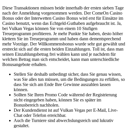
Diese Transaktionen müssen beide innerhalb der ersten sieben Tage
nach der Anmeldung vorgenommen werden. Der ComeOn Casino
Bonus oder der Interwetten Casino Bonus wird erst für Einsätze im
Casino benutzt, wenn das Echtgeld-Guthaben aufgebraucht ist. Ja,
bei Vulkan Vegas können Sie von einem 10 Stufigen
Treueprogramm profitieren. Je mehr Punkte Sie haben, desto höher
klettern Sie im Treueprogramm und haben dann dementsprechend
mehr Vorzüge. Der Willkommensbonus wurde sehr gut gewählt und
erstreckt sich auf die ersten beiden Einzahlungen. Toll ist, dass man
seinen Einzahlungsbetrag frei wählen kann und je nachdem für
welchen Betrag man sich entscheidet, kann man unterschiedliche
Bonusangebote erhalten.
Stellen Sie deshalb unbedingt sicher, dass Sie genau wissen,
was Sie alles tun müssen, um die Bedingungen zu erfüllen, so
dass Sie sich am Ende Ihre Gewinne auszahlen lassen
können.
Sollten Sie Ihren Promo Code während der Registrierung
nicht eingegeben haben, können Sie es später im
Bonusbereich nachholen.
Der Kundendienst ist auf Vulkan Vegas per E-Mail, Live-
Chat oder Telefon erreichbar.
Auch die Turniere sind abwechslungsreich und lukrativ
gestaltet.