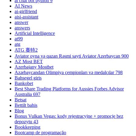
ai chat bot python 9
AI News
ai-girlfriend
aisi-assistant
answer
answers
Artificial Intelligence
at99
atg
ATG 賽特2
Aviator oyna və qazan Rəsmi sayti Aviator Azerbaycan 900
AZ Most BET
Azerbajany Mostbet
Azərbaycandan Olimpiya çempionları və medalçılar 798
Bahsegel giris
Bankobet
Best Share Trading Platforms for Aussies Forbes Advisor
Australia 697
Betsat
Bettilt bahis
Blog
Bonus Vulkan Vegas: kody rejestracyjne + promocje bez
depozytu 43
Bookkeeping
Bootcamp de programação