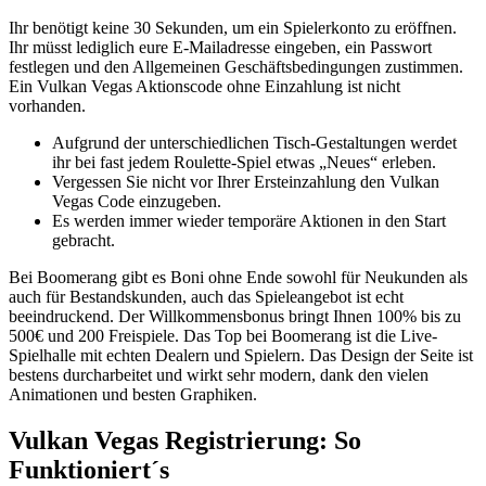
Ihr benötigt keine 30 Sekunden, um ein Spielerkonto zu eröffnen.
Ihr müsst lediglich eure E-Mailadresse eingeben, ein Passwort
festlegen und den Allgemeinen Geschäftsbedingungen zustimmen.
Ein Vulkan Vegas Aktionscode ohne Einzahlung ist nicht
vorhanden.
Aufgrund der unterschiedlichen Tisch-Gestaltungen werdet
ihr bei fast jedem Roulette-Spiel etwas „Neues“ erleben.
Vergessen Sie nicht vor Ihrer Ersteinzahlung den Vulkan
Vegas Code einzugeben.
Es werden immer wieder temporäre Aktionen in den Start
gebracht.
Bei Boomerang gibt es Boni ohne Ende sowohl für Neukunden als
auch für Bestandskunden, auch das Spieleangebot ist echt
beeindruckend. Der Willkommensbonus bringt Ihnen 100% bis zu
500€ und 200 Freispiele. Das Top bei Boomerang ist die Live-
Spielhalle mit echten Dealern und Spielern. Das Design der Seite ist
bestens durcharbeitet und wirkt sehr modern, dank den vielen
Animationen und besten Graphiken.
Vulkan Vegas Registrierung: So
Funktioniert´s