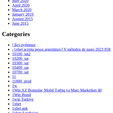
May 2020
April 2020
March 2020
January 2019
August 2015
June 2015
Categories
! Без рубрики
¿1xbet acepta pesos argentinos? Y métodos de pago 2023 858
10100_sat2
10200_sat
10300_sat
10400_sat
10700_sat
11
11800_prod
1w
1Win AZ Bonuslar, Mobil Tətbiq və Mərc Marketləri 40
1Win Brasil
1win Turkiye
1xbet
1xbet apk
1xbet Azerbajan