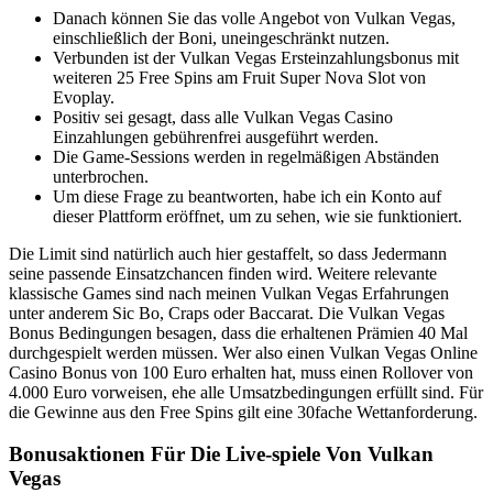
Danach können Sie das volle Angebot von Vulkan Vegas,
einschließlich der Boni, uneingeschränkt nutzen.
Verbunden ist der Vulkan Vegas Ersteinzahlungsbonus mit
weiteren 25 Free Spins am Fruit Super Nova Slot von
Evoplay.
Positiv sei gesagt, dass alle Vulkan Vegas Casino
Einzahlungen gebührenfrei ausgeführt werden.
Die Game-Sessions werden in regelmäßigen Abständen
unterbrochen.
Um diese Frage zu beantworten, habe ich ein Konto auf
dieser Plattform eröffnet, um zu sehen, wie sie funktioniert.
Die Limit sind natürlich auch hier gestaffelt, so dass Jedermann
seine passende Einsatzchancen finden wird. Weitere relevante
klassische Games sind nach meinen Vulkan Vegas Erfahrungen
unter anderem Sic Bo, Craps oder Baccarat. Die Vulkan Vegas
Bonus Bedingungen besagen, dass die erhaltenen Prämien 40 Mal
durchgespielt werden müssen. Wer also einen Vulkan Vegas Online
Casino Bonus von 100 Euro erhalten hat, muss einen Rollover von
4.000 Euro vorweisen, ehe alle Umsatzbedingungen erfüllt sind. Für
die Gewinne aus den Free Spins gilt eine 30fache Wettanforderung.
Bonusaktionen Für Die Live-spiele Von Vulkan
Vegas