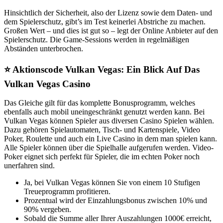
Hinsichtlich der Sicherheit, also der Lizenz sowie dem Daten- und
dem Spielerschutz, gibt’s im Test keinerlei Abstriche zu machen.
Großen Wert – und dies ist gut so – legt der Online Anbieter auf den
Spielerschutz. Die Game-Sessions werden in regelmäßigen
Abständen unterbrochen.
⭐ Aktionscode Vulkan Vegas: Ein Blick Auf Das
Vulkan Vegas Casino
Das Gleiche gilt für das komplette Bonusprogramm, welches
ebenfalls auch mobil uneingeschränkt genutzt werden kann. Bei
Vulkan Vegas können Spieler aus diversen Casino Spielen wählen.
Dazu gehören Spielautomaten, Tisch- und Kartenspiele, Video
Poker, Roulette und auch ein Live Casino in dem man spielen kann.
Alle Spieler können über die Spielhalle aufgerufen werden. Video-
Poker eignet sich perfekt für Spieler, die im echten Poker noch
unerfahren sind.
Ja, bei Vulkan Vegas können Sie von einem 10 Stufigen
Treueprogramm profitieren.
Prozentual wird der Einzahlungsbonus zwischen 10% und
90% vergeben.
Sobald die Summe aller Ihrer Auszahlungen 1000€ erreicht,