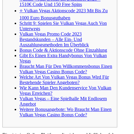
1510€ Code Und 150 Free Spins
⭐ Vulkan Vegas Aktionscode 2023 Mit Bis Zu
1000 Euro Bonusguthaben
Schritt 9: Spielen Sie Vulkan Vegas Auch Von
Unterwegs
Vulkan Vegas Promo Code 2023
Bestandskunden – Alle Ein- Und
Auszahlungsmethoden Im Überblick
Bonus Code & Aktionscode Ohne Einzahlung
Gibt Es Einen Extra Handybonus Von Vulkan
Vegas
Braucht Man Für Den Willkommensbonus Einen
Vulkan Vegas Casino Bonus Code?
Welche Art Von Vulkan Vegas Bonus Wird Für
Bestehende Spieler Angeboten?
Wie Kann Man Den Kundenservice Von Vulkan
Vegas Erreichen?
Vulkan Vegas – Eine Spielhalle Mit Endlosem
Angebot
Weitere Bonusangebote: Wo Braucht Man Einen
Vulkan Vegas Casino Bonus Code?