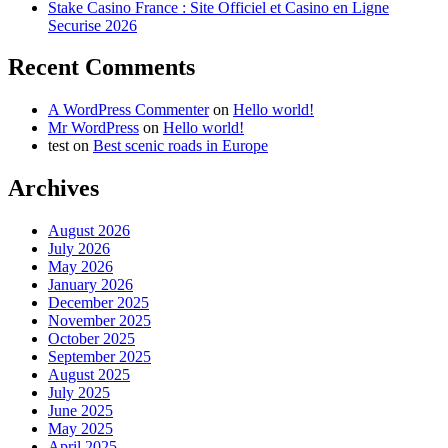
Stake Casino France : Site Officiel et Casino en Ligne
Securise 2026
Recent Comments
A WordPress Commenter
on
Hello world!
Mr WordPress
on
Hello world!
test
on
Best scenic roads in Europe
Archives
August 2026
July 2026
May 2026
January 2026
December 2025
November 2025
October 2025
September 2025
August 2025
July 2025
June 2025
May 2025
April 2025