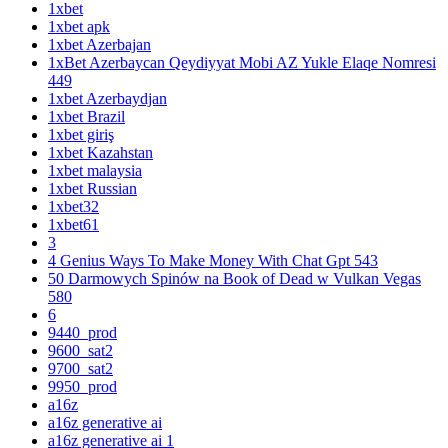
1xbet
1xbet apk
1xbet Azerbajan
1xBet Azerbaycan Qeydiyyat Mobi AZ Yukle Elaqe Nomresi
449
1xbet Azerbaydjan
1xbet Brazil
1xbet giriş
1xbet Kazahstan
1xbet malaysia
1xbet Russian
1xbet32
1xbet61
3
4 Genius Ways To Make Money With Chat Gpt 543
50 Darmowych Spinów na Book of Dead w Vulkan Vegas
580
6
9440_prod
9600_sat2
9700_sat2
9950_prod
a16z
a16z generative ai
a16z generative ai 1