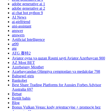
adobe generative ai 1
adobe generative ai 2
ai chat bot python 9
AI News
ai-girlfriend
aisi-assistant
answer
answers
Artificial Intelligence
at99
atg
ATG 賽特2
Aviator oyna və qazan Rəsmi sayti Aviator Azerbaycan 900
AZ Most BET
Azerbajany Mostbet
Azərbaycandan Olimpiya çempionları və medalçılar 798
Bahsegel giris
Bankobet
Best Share Trading Platforms for Aussies Forbes Advisor
Australia 697
Betsat
Bettilt bahis
Blog
Bonus Vulkan Vegas: kody rejestracyjne + promocje bez