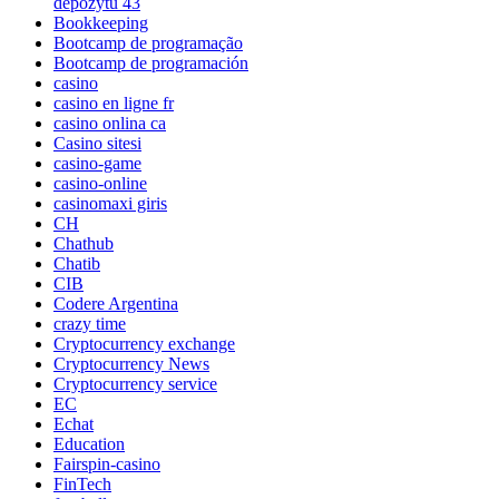
depozytu 43
Bookkeeping
Bootcamp de programação
Bootcamp de programación
casino
casino en ligne fr
casino onlina ca
Casino sitesi
casino-game
casino-online
casinomaxi giris
CH
Chathub
Chatib
CIB
Codere Argentina
crazy time
Cryptocurrency exchange
Cryptocurrency News
Cryptocurrency service
EC
Echat
Education
Fairspin-casino
FinTech