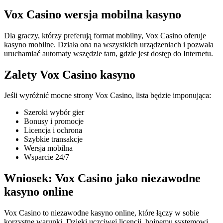
Vox Casino wersja mobilna kasyno
Dla graczy, którzy preferują format mobilny, Vox Casino oferuje
kasyno mobilne. Działa ona na wszystkich urządzeniach i pozwala
uruchamiać automaty wszędzie tam, gdzie jest dostęp do Internetu.
Zalety Vox Casino kasyno
Jeśli wyróżnić mocne strony Vox Casino, lista będzie imponująca:
Szeroki wybór gier
Bonusy i promocje
Licencja i ochrona
Szybkie transakcje
Wersja mobilna
Wsparcie 24/7
Wniosek: Vox Casino jako niezawodne
kasyno online
Vox Casino to niezawodne kasyno online, które łączy w sobie
korzystne warunki. Dzięki uczciwej licencji, hojnemu systemowi