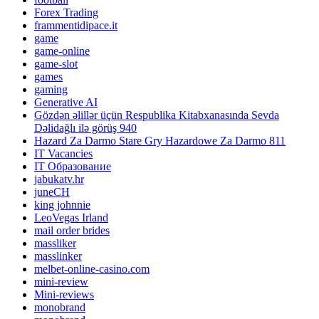
Forex Trading
frammentidipace.it
game
game-online
game-slot
games
gaming
Generative AI
Gözdən əlillər üçün Respublika Kitabxanasında Sevda
Dəlidağlı ilə görüş 940
Hazard Za Darmo Stare Gry Hazardowe Za Darmo 811
IT Vacancies
IT Образование
jabukatv.hr
juneCH
king johnnie
LeoVegas Irland
mail order brides
massliker
masslinker
melbet-online-casino.com
mini-review
Mini-reviews
monobrand