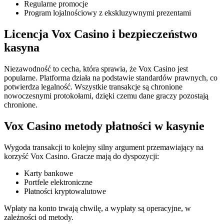
Regularne promocje
Program lojalnościowy z ekskluzywnymi prezentami
Licencja Vox Casino i bezpieczeństwo
kasyna
Niezawodność to cecha, która sprawia, że Vox Casino jest
popularne. Platforma działa na podstawie standardów prawnych, co
potwierdza legalność. Wszystkie transakcje są chronione
nowoczesnymi protokołami, dzięki czemu dane graczy pozostają
chronione.
Vox Casino metody płatności w kasynie
Wygoda transakcji to kolejny silny argument przemawiający na
korzyść Vox Casino. Gracze mają do dyspozycji:
Karty bankowe
Portfele elektroniczne
Płatności kryptowalutowe
Wpłaty na konto trwają chwilę, a wypłaty są operacyjne, w
zależności od metody.