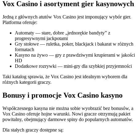
Vox Casino i asortyment gier kasynowych
Jedną z głównych atutów Vox Casino jest imponujący wybór gier.
Platforma oferuje:
Automaty — stare, dobre „jednorękie bandyty” z
progresywnymi jackpotami
Gry stołowe — ruletka, poker, blackjack i bakarat w różnych
formatach
Kasyno na żywo — gry z prawdziwymi krupierami w jakości
HD
Dodatkowe rozrywki — mini-gry dla szybkiej przyjemności
Taki katalog sprawia, że Vox Casino jest idealnym wyborem dla
różnych kategorii graczy.
Bonusy i promocje Vox Casino kasyno
Współczesnego kasyna nie można sobie wyobrazić bez bonusów, a
Vox Casino oferuje hojne warunki. Nowi gracze otrzymują pakiet
powitalny, obejmujący darmowe spiny do popularnych automatów.
Dla stałych graczy dostępne są: