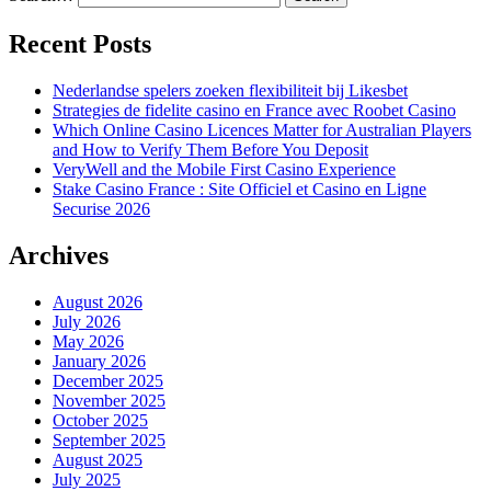
Recent Posts
Nederlandse spelers zoeken flexibiliteit bij Likesbet
Strategies de fidelite casino en France avec Roobet Casino
Which Online Casino Licences Matter for Australian Players
and How to Verify Them Before You Deposit
VeryWell and the Mobile First Casino Experience
Stake Casino France : Site Officiel et Casino en Ligne
Securise 2026
Archives
August 2026
July 2026
May 2026
January 2026
December 2025
November 2025
October 2025
September 2025
August 2025
July 2025