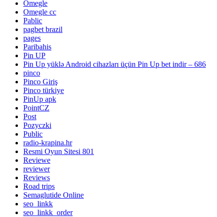
Omegle
Omegle cc
Pablic
pagbet brazil
pages
Paribahis
Pin UP
Pin Up yüklə Android cihazları üçün Pin Up bet indir – 686
pinco
Pinco Giriş
Pinco türkiye
PinUp apk
PointCZ
Post
Pozyczki
Public
radio-krapina.hr
Resmi Oyun Sitesi 801
Reviewe
reviewer
Reviews
Road trips
Semaglutide Online
seo_linkk
seo_linkk_order