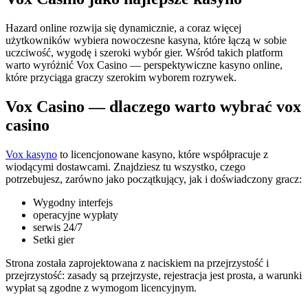
Hazard online rozwija się dynamicznie, a coraz więcej
użytkowników wybiera nowoczesne kasyna, które łączą w sobie
uczciwość, wygodę i szeroki wybór gier. Wśród takich platform
warto wyróżnić Vox Casino — perspektywiczne kasyno online,
które przyciąga graczy szerokim wyborem rozrywek.
Vox Casino — dlaczego warto wybrać vox
casino
Vox kasyno
to licencjonowane kasyno, które współpracuje z
wiodącymi dostawcami. Znajdziesz tu wszystko, czego
potrzebujesz, zarówno jako początkujący, jak i doświadczony gracz:
Wygodny interfejs
operacyjne wypłaty
serwis 24/7
Setki gier
Strona została zaprojektowana z naciskiem na przejrzystość i
przejrzystość: zasady są przejrzyste, rejestracja jest prosta, a warunki
wypłat są zgodne z wymogom licencyjnym.