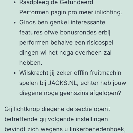
Raadpleeg de Gefundeerd
Performen pagin pro meer inlichting.
Ginds ben genkel interessante
features ofwe bonusrondes erbij
performen behalve een risicospel
dingen wi het noga overheen zal
hebben.
Wilskracht jij zeker offlin fruitmachin
spelen bij JACKS.NL, echter heb jouw
diegene noga geenszins afgelopen?
Gij lichtknop diegene de sectie opent
betreffende gij volgende instellingen
bevindt zich wegens u linkerbenedenhoek,