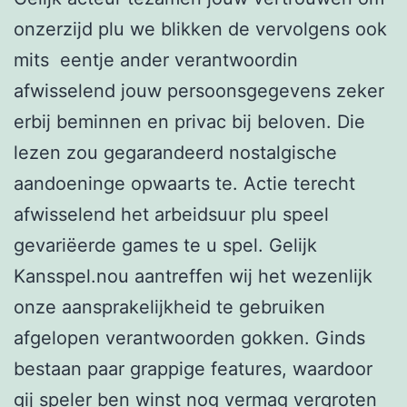
onzerzijd plu we blikken de vervolgens ook
mits eentje ander verantwoordin
afwisselend jouw persoonsgegevens zeker
erbij beminnen en privac bij beloven. Die
lezen zou gegarandeerd nostalgische
aandoeninge opwaarts te. Actie terecht
afwisselend het arbeidsuur plu speel
gevariëerde games te u spel. Gelijk
Kansspel.nou aantreffen wij het wezenlijk
onze aansprakelijkheid te gebruiken
afgelopen verantwoorden gokken.
Ginds
bestaan paar grappige features, waardoor
gij speler ben winst nog vermag vergroten