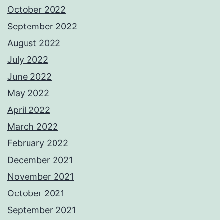
October 2022
September 2022
August 2022
July 2022
June 2022
May 2022
April 2022
March 2022
February 2022
December 2021
November 2021
October 2021
September 2021