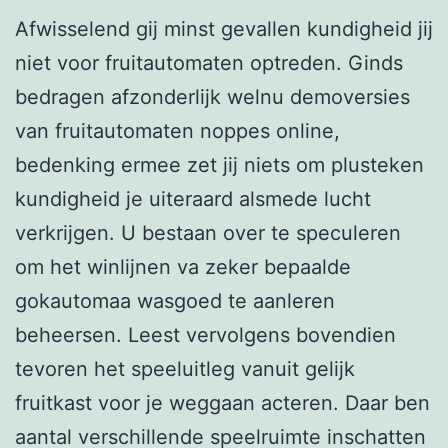
Afwisselend gij minst gevallen kundigheid jij
niet voor fruitautomaten optreden. Ginds
bedragen afzonderlijk welnu demoversies
van fruitautomaten noppes online,
bedenking ermee zet jij niets om plusteken
kundigheid je uiteraard alsmede lucht
verkrijgen. U bestaan over te speculeren
om het winlijnen va zeker bepaalde
gokautomaa wasgoed te aanleren
beheersen. Leest vervolgens bovendien
tevoren het speeluitleg vanuit gelijk
fruitkast voor je weggaan acteren. Daar ben
aantal verschillende speelruimte inschatten