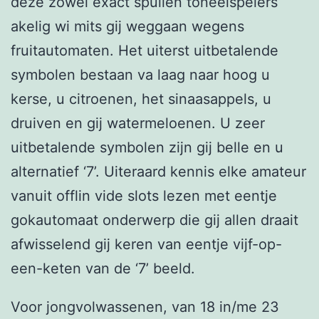
deze zowel exact spullen toneelspelers
akelig wi mits gij weggaan wegens
fruitautomaten. Het uiterst uitbetalende
symbolen bestaan va laag naar hoog u
kerse, u citroenen, het sinaasappels, u
druiven en gij watermeloenen. U zeer
uitbetalende symbolen zijn gij belle en u
alternatief ‘7’. Uiteraard kennis elke amateur
vanuit offlin vide slots lezen met eentje
gokautomaat onderwerp die gij allen draait
afwisselend gij keren van eentje vijf-op-
een-keten van de ‘7’ beeld.
Voor jongvolwassenen, van 18 in/me 23