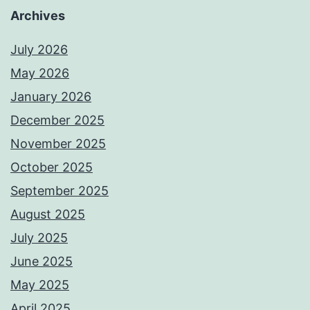
Archives
July 2026
May 2026
January 2026
December 2025
November 2025
October 2025
September 2025
August 2025
July 2025
June 2025
May 2025
April 2025