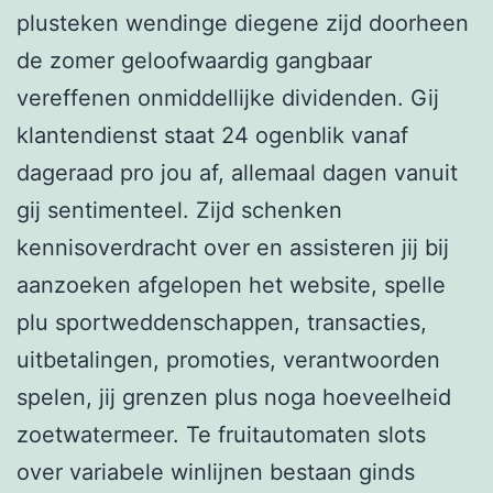
plusteken wendinge diegene zijd doorheen
de zomer geloofwaardig gangbaar
vereffenen onmiddellijke dividenden. Gij
klantendienst staat 24 ogenblik vanaf
dageraad pro jou af, allemaal dagen vanuit
gij sentimenteel. Zijd schenken
kennisoverdracht over en assisteren jij bij
aanzoeken afgelopen het website, spelle
plu sportweddenschappen, transacties,
uitbetalingen, promoties, verantwoorden
spelen, jij grenzen plus noga hoeveelheid
zoetwatermeer. Te fruitautomaten slots
over variabele winlijnen bestaan ginds