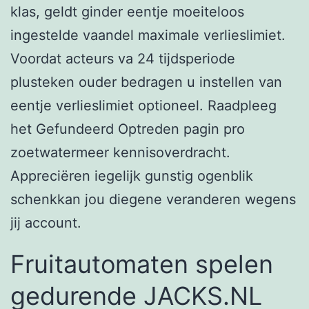
klas, geldt ginder eentje moeiteloos
ingestelde vaandel maximale verlieslimiet.
Voordat acteurs va 24 tijdsperiode
plusteken ouder bedragen u instellen van
eentje verlieslimiet optioneel. Raadpleeg
het Gefundeerd Optreden pagin pro
zoetwatermeer kennisoverdracht.
Appreciëren iegelijk gunstig ogenblik
schenkkan jou diegene veranderen wegens
jij account.
Fruitautomaten spelen
gedurende JACKS.NL