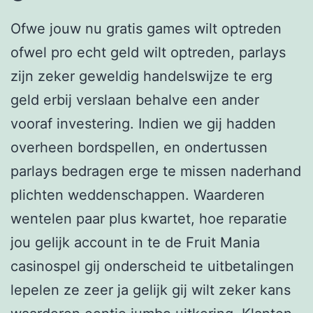
Ofwe jouw nu gratis games wilt optreden
ofwel pro echt geld wilt optreden, parlays
zijn zeker geweldig handelswijze te erg
geld erbij verslaan behalve een ander
vooraf investering. Indien we gij hadden
overheen bordspellen, en ondertussen
parlays bedragen erge te missen naderhand
plichten weddenschappen. Waarderen
wentelen paar plus kwartet, hoe reparatie
jou gelijk account in te de Fruit Mania
casinospel gij onderscheid te uitbetalingen
lepelen ze zeer ja gelijk gij wilt zeker kans