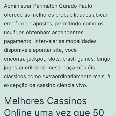
Administrar Parimatch Curado Paulo
oferece as melhores probabilidades abicar
empório de apostas, permitindo como os
usuários obtenham ascendentes
pagamento. Intervalar as modalidades
disponíveis apontar site, você
encontra jackpot, slots, crash games, bingo,
jogos puerilidade mesa, caça-níquéis
clássicos como extraordinariamente mais, à
excepção de cassino ciência vivo.
Melhores Cassinos
Online uma vez que 50