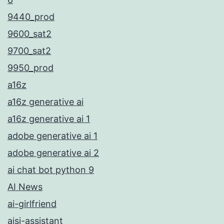
9440_prod
9600_sat2
9700_sat2
9950_prod
a16z
a16z generative ai
a16z generative ai 1
adobe generative ai 1
adobe generative ai 2
ai chat bot python 9
AI News
ai-girlfriend
aisi-assistant