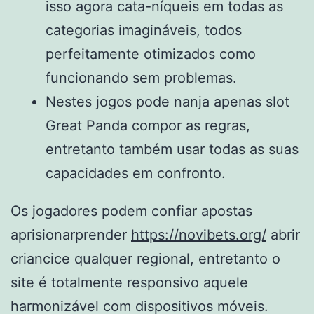
isso agora cata-níqueis em todas as
categorias imagináveis, todos
perfeitamente otimizados como
funcionando sem problemas.
Nestes jogos pode nanja apenas slot
Great Panda compor as regras,
entretanto também usar todas as suas
capacidades em confronto.
Os jogadores podem confiar apostas
aprisionarprender
https://novibets.org/
abrir
criancice qualquer regional, entretanto o
site é totalmente responsivo aquele
harmonizável com dispositivos móveis.