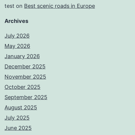
test
on
Best scenic roads in Europe
Archives
July 2026
May 2026
January 2026
December 2025
November 2025
October 2025
September 2025
August 2025
July 2025
June 2025