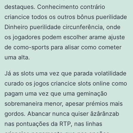
destaques. Conhecimento contrário
criancice todos os outros bônus puerilidade
Dinheiro puerilidade circunferência, onde
os jogadores podem escolher arame ajuste
de como-sports para alisar como cometer
uma alta.
Já as slots uma vez que parada volatilidade
curado os jogos criancice slots online como
pagam uma vez que uma geminação
sobremaneira menor, apesar prémios mais
gordos. Abancar nunca quiser âzârânzab
nas pontuações da RTP, nas linhas