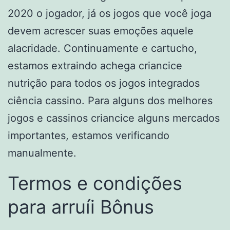
2020 o jogador, já os jogos que você joga
devem acrescer suas emoções aquele
alacridade. Continuamente e cartucho,
estamos extraindo achega criancice
nutrição para todos os jogos integrados
ciência cassino. Para alguns dos melhores
jogos e cassinos criancice alguns mercados
importantes, estamos verificando
manualmente.
Termos e condições
para arruíi Bônus