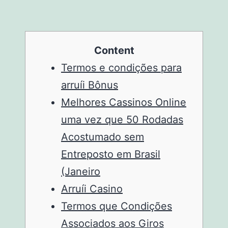
Content
Termos e condições para
arruíi Bônus
Melhores Cassinos Online
uma vez que 50 Rodadas
Acostumado sem
Entreposto em Brasil
(Janeiro
Arruíi Casino
Termos que Condições
Associados aos Giros