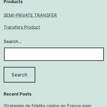
Products
SEMI-PRIVATE TRANSFER
Transfers Product
Search…
Recent Posts
Strategies de fidelite casino en France avec