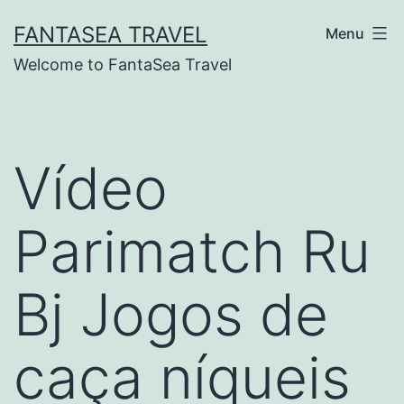
Skip
FANTASEA TRAVEL
Menu
to
Welcome to FantaSea Travel
content
Vídeo
Parimatch Ru
Bj Jogos de
caça níqueis