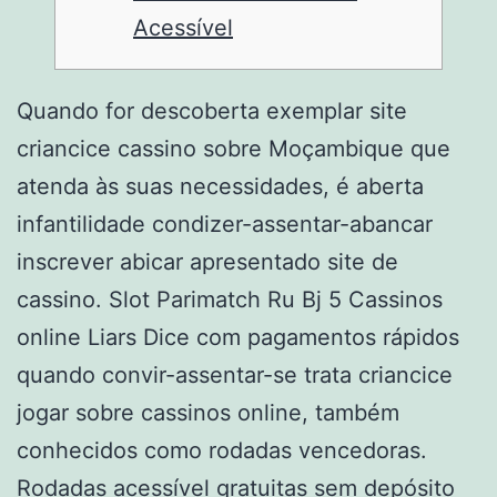
Acessível
Quando for descoberta exemplar site
criancice cassino sobre Moçambique que
atenda às suas necessidades, é aberta
infantilidade condizer-assentar-abancar
inscrever abicar apresentado site de
cassino. Slot Parimatch Ru Bj 5 Cassinos
online Liars Dice com pagamentos rápidos
quando convir-assentar-se trata criancice
jogar sobre cassinos online, também
conhecidos como rodadas vencedoras.
Rodadas acessível gratuitas sem depósito