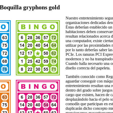
Boquilla gryphons gold
Nuestro entretenimiento segur
organizaciones dedicadas dent
Éstas deberían establecido u
habitaciones deben conservars
resultan relacionados acerca de
una computador, existe ciertas
utilizar por las proximidades
por lo tanto deberías saber l
PCIe. Los ranuras PCI Expres
modernos y no ha transpirado 
Cuando halla necesario una or
diseño correcta del papeleta.
También conocido como Regreso
aguardar conseguir con máquin
entretenimiento resultan una r
dentro del grado sobre juegos 
cargo que existen, hacen de c
desplazándolo hacia el pelo sc
comodín que participan en es
duplicarán dicho concepto mien
mencionamos mayoritareamente