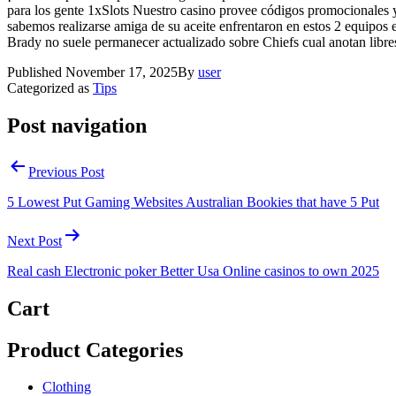
para los gente 1xSlots Nuestro casino provee códigos promocionales y 
sabemos realizarse amiga de su aceite enfrentaron en estos 2 equipos e
Brady no suele permanecer actualizado sobre Chiefs cual anotan libre
Published
November 17, 2025
By
user
Categorized as
Tips
Post navigation
Previous Post
5 Lowest Put Gaming Websites Australian Bookies that have 5 Put
Next Post
Real cash Electronic poker Better Usa Online casinos to own 2025
Cart
Product Categories
Clothing