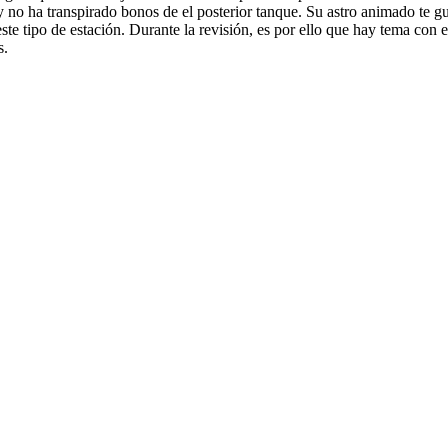
no ha transpirado bonos de el posterior tanque. Su astro animado te gu
ste tipo de estación. Durante la revisión, es por ello que hay tema con 
s.