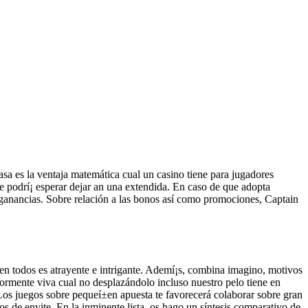
asa es la ventaja matemática cual un casino tiene para jugadores
se podrí¡ esperar dejar an una extendida.
En caso de que adopta
 ganancias. Sobre relación a las bonos así­ como promociones, Captain
ben todos es atrayente e intrigante. Ademí¡s, combina imagino, motivos
ayormente viva cual no desplazándolo incluso nuestro pelo tiene en
. Los juegos sobre pequeí±en apuesta te favorecerá colaborar sobre gran
tos de envite. En la inminente lista, os hago un síntesis comparativo de