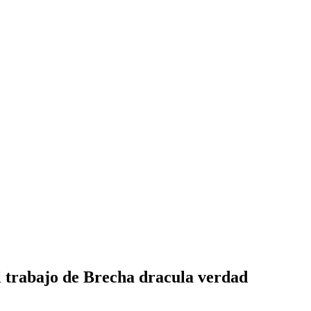
l trabajo de Brecha dracula verdad