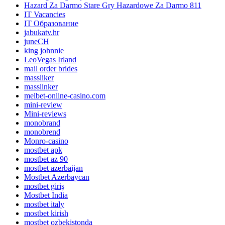
Hazard Za Darmo Stare Gry Hazardowe Za Darmo 811
IT Vacancies
IT Образование
jabukatv.hr
juneCH
king johnnie
LeoVegas Irland
mail order brides
massliker
masslinker
melbet-online-casino.com
mini-review
Mini-reviews
monobrand
monobrend
Monro-casino
mostbet apk
mostbet az 90
mostbet azerbaijan
Mostbet Azerbaycan
mostbet giriş
Mostbet India
mostbet italy
mostbet kirish
mostbet ozbekistonda