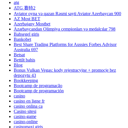
atg
ATG 賽特2
Aviator oyna və qazan Rəsmi sayti Aviator Azerbaycan 900
AZ Most BET
Azerbajany Mostbet
Azərbaycandan Olimpiya çempionları və medalçılar 798
Bahsegel giris
Bankobet
Best Share Trading Platforms for Aussies Forbes Advisor
Australia 697
Betsat
Bettilt bahis
Blog
Bonus Vulkan Vegas: kody rejestracyjne + promocje bez
depozytu 43
Bookkeeping
Bootcamp de programação
Bootcamp de programación
casino
casino en ligne fr
casino onlina ca
Casino sitesi
casino-game
casino-online
casinomaxi giris