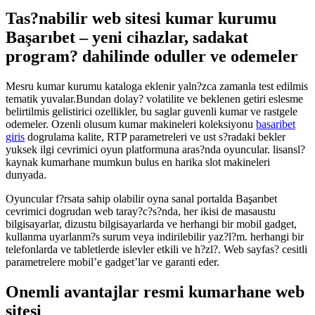
Tas?nabilir web sitesi kumar kurumu
Başarıbet – yeni cihazlar, sadakat
program? dahilinde oduller ve odemeler
Mesru kumar kurumu kataloga eklenir yaln?zca zamanla test edilmis
tematik yuvalar.Bundan dolay? volatilite ve beklenen getiri eslesme
belirtilmis gelistirici ozellikler, bu saglar guvenli kumar ve rastgele
odemeler. Ozenli olusum kumar makineleri koleksiyonu
basaribet
giris
dogrulama kalite, RTP parametreleri ve ust s?radaki bekler
yuksek ilgi cevrimici oyun platformuna aras?nda oyuncular. lisansl?
kaynak kumarhane mumkun bulus en harika slot makineleri
dunyada.
Oyuncular f?rsata sahip olabilir oyna sanal portalda Başarıbet
cevrimici dogrudan web taray?c?s?nda, her ikisi de masaustu
bilgisayarlar, dizustu bilgisayarlarda ve herhangi bir mobil gadget,
kullanma uyarlanm?s surum veya indirilebilir yaz?l?m. herhangi bir
telefonlarda ve tabletlerde islevler etkili ve h?zl?. Web sayfas? cesitli
parametrelere mobil’e gadget’lar ve garanti eder.
Onemli avantajlar resmi kumarhane web
sitesi