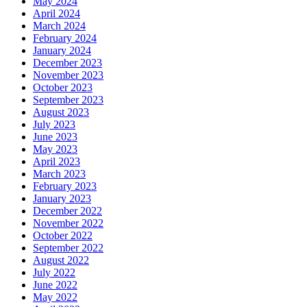
May 2024
April 2024
March 2024
February 2024
January 2024
December 2023
November 2023
October 2023
September 2023
August 2023
July 2023
June 2023
May 2023
April 2023
March 2023
February 2023
January 2023
December 2022
November 2022
October 2022
September 2022
August 2022
July 2022
June 2022
May 2022