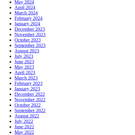
May 2024
April 2024
March 2024
February 2024
January 2024
December 2023
November 2023
October 2023
September 2023
August 2023
July 2023
June 2023
May 2023
April 2023
March 2023
February 2023
January 2023
December 2022
November 2022
October 2022
September 2022
August 2022
July 2022
June 2022
May 2022