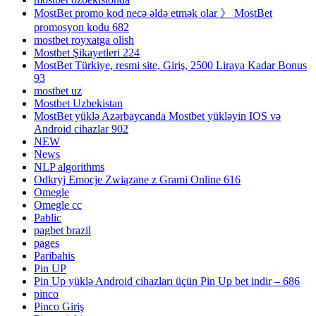
MostBet promo kod necə əldə etmək olar 》 MostBet
promosyon kodu 682
mostbet royxatga olish
Mostbet Şikayetleri 224
MostBet Türkiye, resmi site, Giriş, 2500 Liraya Kadar Bonus
93
mostbet uz
Mostbet Uzbekistan
MostBet yüklə Azərbaycanda Mostbet yükləyin IOS və
Android cihazlar 902
NEW
News
NLP algorithms
Odkryj Emocje Związane z Grami Online 616
Omegle
Omegle cc
Pablic
pagbet brazil
pages
Paribahis
Pin UP
Pin Up yüklə Android cihazları üçün Pin Up bet indir – 686
pinco
Pinco Giriş