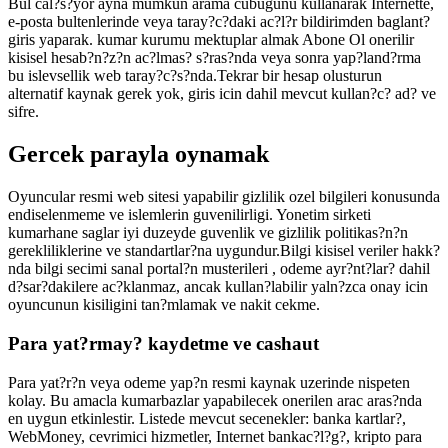
Bul cal?s?yor ayna mumkun arama cubugunu kullanarak Internette,
e-posta bultenlerinde veya taray?c?daki ac?l?r bildirimden baglant?
giris yaparak. kumar kurumu mektuplar almak Abone Ol onerilir
kisisel hesab?n?z?n ac?lmas? s?ras?nda veya sonra yap?land?rma
bu islevsellik web taray?c?s?nda.Tekrar bir hesap olusturun
alternatif kaynak gerek yok, giris icin dahil mevcut kullan?c? ad? ve
sifre.
Gercek parayla oynamak
Oyuncular resmi web sitesi yapabilir gizlilik ozel bilgileri konusunda
endiselenmeme ve islemlerin guvenilirligi. Yonetim sirketi
kumarhane saglar iyi duzeyde guvenlik ve gizlilik politikas?n?n
gerekliliklerine ve standartlar?na uygundur.Bilgi kisisel veriler hakk?
nda bilgi secimi sanal portal?n musterileri , odeme ayr?nt?lar? dahil
d?sar?dakilere ac?klanmaz, ancak kullan?labilir yaln?zca onay icin
oyuncunun kisiligini tan?mlamak ve nakit cekme.
Para yat?rmay? kaydetme ve cashaut
Para yat?r?n veya odeme yap?n resmi kaynak uzerinde nispeten
kolay. Bu amacla kumarbazlar yapabilecek onerilen arac aras?nda
en uygun etkinlestir. Listede mevcut secenekler: banka kartlar?,
WebMoney, cevrimici hizmetler, Internet bankac?l?g?, kripto para