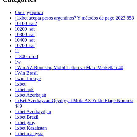
! Без рубрики
¿1xbet acepta pesos argentinos? Y métodos de pago 2023 858
10100_sat2
10200_sat
10300_sat
10400_sat
10700_sat
11
11800_prod
1w
1Win AZ Bonuslar, Mobil Tətbiq və Mərc Marketləri 40
1Win Brasil
1win Turkiye
1xbet
1xbet apk
1xbet Azerbajan
1xBet Azerbaycan Qeydiyyat Mobi AZ Yukle Elaqe Nomresi
449
1xbet Azerbaydjan
1xbet Brazil
1xbet giriş
1xbet Kazahstan
1xbet malaysia