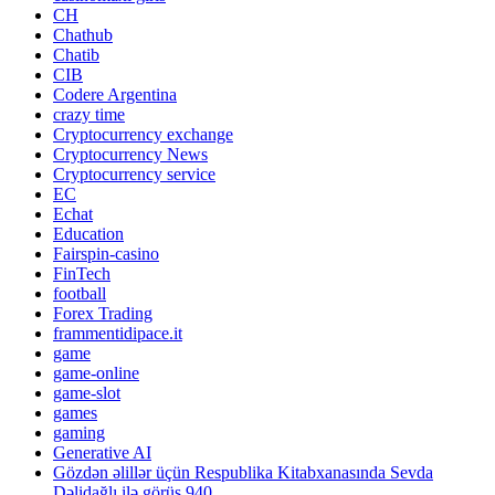
CH
Chathub
Chatib
CIB
Codere Argentina
crazy time
Cryptocurrency exchange
Cryptocurrency News
Cryptocurrency service
EC
Echat
Education
Fairspin-casino
FinTech
football
Forex Trading
frammentidipace.it
game
game-online
game-slot
games
gaming
Generative AI
Gözdən əlillər üçün Respublika Kitabxanasında Sevda
Dəlidağlı ilə görüş 940