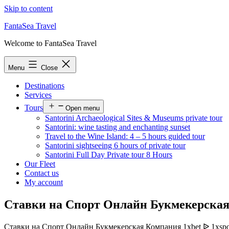
Skip to content
FantaSea Travel
Welcome to FantaSea Travel
Menu
Close
Destinations
Services
Tours
Open menu
Santorini Archaeological Sites & Museums private tour
Santorini: wine tasting and enchanting sunset
Travel to the Wine Island: 4 – 5 hours guided tour
Santorini sightseeing 6 hours of private tour
Santorini Full Day Private tour 8 Hours
Our Fleet
Contact us
My account
Ставки на Спорт Онлайн Букмекерская 
Ставки на Спорт Онлайн Букмекерская Компания 1xbet ᐉ 1xspo