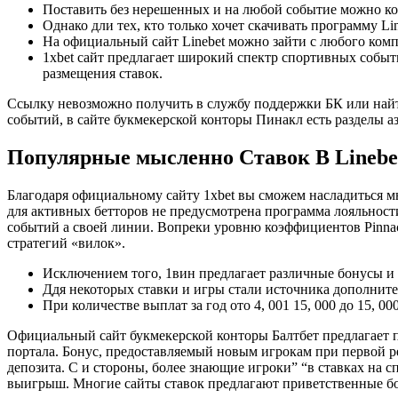
Поставить без нерешенных и на любой событие можно ко
Однако дли тех, кто только хочет скачивать программу Li
На официальный сайт Linebet можно зайти с любого комп
1xbet сайт предлагает широкий спектр спортивных собы
размещения ставок.
Ссылку невозможно получить в службу поддержки БК или найт
событий, в сайте букмекерской конторы Пинакл есть разделы аз
Популярные мысленно Ставок В Linebe
Благодаря официальному сайту 1xbet вы сможем насладиться м
для активных бетторов не предусмотрена программа лояльност
событий а своей линии. Вопреки уровню коэффициентов Pinnacl
стратегий «вилок».
Исключением того, 1вин предлагает различные бонусы и 
Ддя некоторых ставки и игры стали источника дополните
При количестве выплат за год ото 4, 001 15, 000 до 15,
Официальный сайт букмекерской конторы Балтбет предлагает п
портала. Бонус, предоставляемый новым игрокам при первой ре
депозита. С и стороны, более знающие игроки” “в ставках на 
выигрыш. Многие сайты ставок предлагают приветственные бо