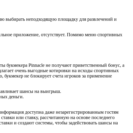
елю выбирать неподходящую площадку для развлечений и
ильное приложение, отсутствует. Помимо меню спортивных
ы букмекера Pinnacle не получают приветственный бонус, а
длагает очень выгодные котировки на исходы спортивных
, букмекер не блокирует счета игроков за применение
славливает шансы на выигрыш.
ных деньги.
 информация доступна даже незарегистрированным гостям
 ставки или ставку, рассчитанную на основе последнего
 ставки и создают системы, чтобы задействовать шансы на