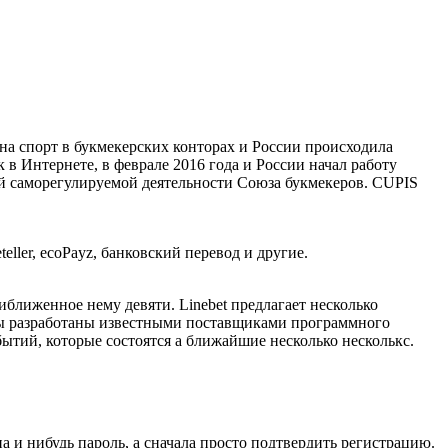
 на спорт в букмекерских конторах и России происходила
 в Интернете, в феврале 2016 года и России начал работу
 саморегулируемой деятельности Союза букмекеров. CUPIS
ller, ecoPayz, банковский перевод и другие.
риближенное нему девяти. Linebet предлагает несколько
ры разработаны известными поставщиками программного
ытий, которые состоятся а ближайшие несколько несколькс.
а и нибудь пароль, а сначала просто подтвердить регистрацию.