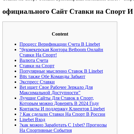
официального Сайт Ставки на Спорт И
Content
Процесс Верификации Счета В Linebet
“букмекерская Контора Betboom Онлайн
Ставки На Спорт!
Валюта Счета
Ставки на Спорт
Популярные мысленно Ставок В Linebet
Btts также Обе Команды Забьют
Экспресс Ставки
Bet ищет Свое Рабочее Зеркало Для
Максимальной Доступности”
Лучшие Сайты Для Ставок в Спорт,
Которым можно Доверять В 2024 Году
Контакты И поддержку Клиентов Linebet
? Как сделали Ставки На Спорт В России
Linebet Вход
?как можно Заработать С 1xbet? Прогнозы
На Спортивные События