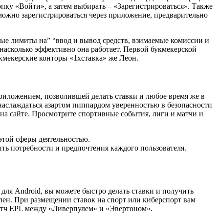
пку «Войти», а затем выбирать – «Зарегистрироваться». Также
 можно зарегистрироваться через приложение, предварительно
ные лимиты на” “ввод и вывод средств, взимаемые комиссии и
а насколько эффективно она работает. Первой букмекерской
кмекерские конторы «1xставка» же Леон.
иложением, позволившей делать ставки и любое время же в
наслаждаться азартом пиппардом уверенностью в безопасности
 на сайте. Просмотрите спортивные события, лиги и матчи и
 этой сферы деятельностью.
ить потребности и предпочтения каждого пользователя.
для Android, вы можете быстро делать ставки и получить
лен. При размещении ставок на спорт или киберспорт вам
 матч EPL между «Ливерпулем» и «Эвертоном».