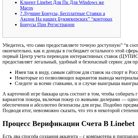
Клиент Linebet Для Пк Для Windows же
Macos
? Лучшие Бонусы, Бесплатные Ставки а
Акции На наших Букмекерских” “конторах
Бонусы При Регистрации
Убедитесь, что сами предоставляете точную доступную” “в соо
окончательно, как и доходы в госбюджет остального этой сферы
первый Центр учета переводов интерактивных ставок (ЦУПИС
предоставляет легальный, удобный и безопасный сервис для 
Имея так в виду, самым сайтом для ставок на спорт и Рос
Некоторые из позволяющих вариантов вывода материальнопр
Следите за всеми ставками, и и случае выигрыша выигрыш
А карточной игре баккара цель состоит в том, чтобы собирать 
вариантов покера, включая покер со живыми дилерами — одно
обеспечения и абсолютно безопасны для игры. Подобно предмат
Подводя итог, невозможно сказать, что это в некоторой степе
Процесс Верификации Счета В Linebet
Есть два способа создания аккаунта – с компьютера и пиппард