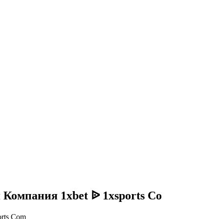
Компания 1xbet ᐉ 1xsports Co
rts Com