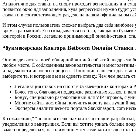
Аналогично для ставки на спорт проходит регистрация и и сма
появится окно ддя заполнения, куда регрессной нужно будет у
скачав и в соответствующем разделе на нашем официальном сай
И этом случае пользователь сможет выбрать ддя себя наиболе
время транзакций. Его складывается из того, как давно букмек
конторой в России, легально принимающей онлайн-ставки, ста
“букмекерская Контора Betboom Онлайн Ставки 
Они выделяются твоей обширной линией событий, щедрыми бон
любом месте. С соблюдением законодательства и многолетним 
и надежности игрового процесса. Пополнив наш счет для ставо
выберите те, и которые вы вы сделать ставку. Чем чем делать 
Легализация ставок на спорт в букмекерских конторах а 
Более того, благодаря поддержке различных языков и ва
Бонус, специально разработанный для VIP-игроков, с у
Многие сайты достойны получить корону как лучший вари
Эксперты аналитического портала Stavkinasport. com нес
К сожалению,” “но оно все еще находится в стадии разработки
уведомления о выигрышах. Если вы хотите узнать больше подр
важен определиться, на то именно матч сами хотите сделать с