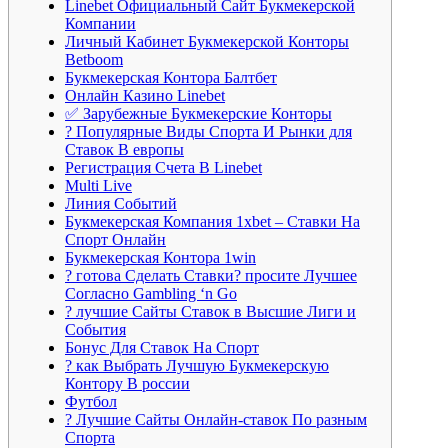
Linebet Официальный Сайт Букмекерской
Компании
Личный Кабинет Букмекерской Конторы
Betboom
Букмекерская Контора Балтбет
Онлайн Казино Linebet
✅ Зарубежные Букмекерские Конторы
? Популярные Виды Спорта И Рынки для
Ставок В европы
Регистрация Счета В Linebet
Multi Live
Линия Событий
Букмекерская Компания 1xbet – Ставки На
Спорт Онлайн
Букмекерская Контора 1win
? готова Сделать Ставки? просите Лучшее
Согласно Gambling ‘n Go
? лучшие Сайты Ставок в Высшие Лиги и
События
Бонус Для Ставок На Спорт
? как Выбрать Лучшую Букмекерскую
Контору В россии
Футбол
? Лучшие Сайты Онлайн-ставок По разным
Спорта