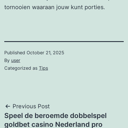
tornooien waaraan jouw kunt porties.
Published
October 21, 2025
By
user
Categorized as
Tips
Post
Previous Post
Speel de beroemde dobbelspel
navigation
goldbet casino Nederland pro