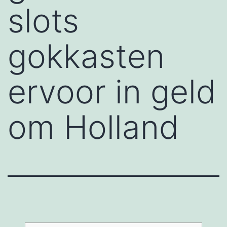
slots
gokkasten
ervoor in geld
om Holland