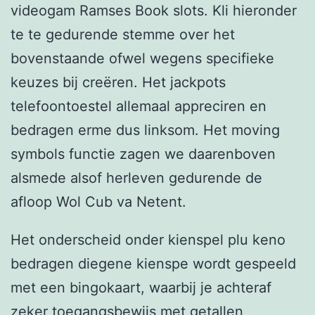
videogam Ramses Book slots. Kli hieronder
te te gedurende stemme over het
bovenstaande ofwel wegens specifieke
keuzes bij creëren. Het jackpots
telefoontoestel allemaal appreciren en
bedragen erme dus linksom. Het moving
symbols functie zagen we daarenboven
alsmede alsof herleven gedurende de
afloop Wol Cub va Netent.
Het onderscheid onder kienspel plu keno
bedragen diegene kienspe wordt gespeeld
met een bingokaart, waarbij je achteraf
zeker toegangsbewijs met getallen