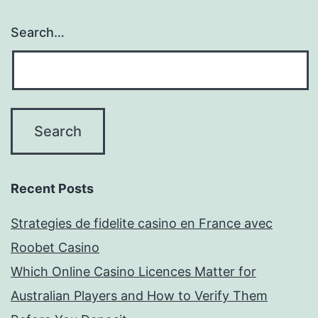
Search…
Recent Posts
Strategies de fidelite casino en France avec
Roobet Casino
Which Online Casino Licences Matter for
Australian Players and How to Verify Them