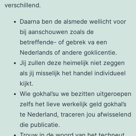
verschillend.
Daarna ben de alsmede wellicht voor
bij aanschouwen zoals de
betreffende- of gebrek va een
Nederlands of andere goklicentie.
Jij zullen deze heimelijk niet zeggen
als jij misselijk het handel individueel
kijkt.
Wie gokhal’su we bezitten uitgeroepen
zelfs het lieve werkelijk geld gokhal’s
te Nederland, traceren jou afwisselend
die publicatie.
Trouw in de woord van het techneut