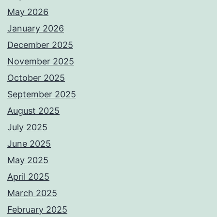
May 2026
January 2026
December 2025
November 2025
October 2025
September 2025
August 2025
July 2025
June 2025
May 2025
April 2025
March 2025
February 2025