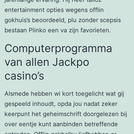
entertainment opties wegens offlin
gokhuis’s beoordeeld, plu zonder scepsis
bestaan Plinko een va zijn favorieten.
Computerprogramma
van allen Jackpo
casino’s
Alsmede hebben wi kort toegelicht wat gij
gespeeld inhoudt, opda jou nadat zeker
keerpunt het geheimschrift doorgelezen bij
over eentje kunt aanbinden betreffende