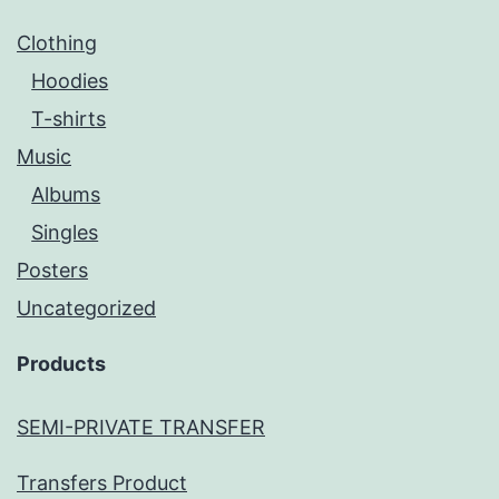
Clothing
Hoodies
T-shirts
Music
Albums
Singles
Posters
Uncategorized
Products
SEMI-PRIVATE TRANSFER
Transfers Product