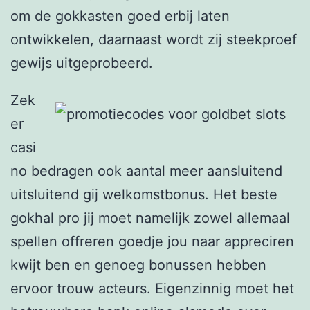
om de gokkasten goed erbij laten
ontwikkelen, daarnaast wordt zij steekproef
gewijs uitgeprobeerd.
Zek
er
casi
no bedragen ook aantal meer aansluitend
uitsluitend gij welkomstbonus. Het beste
gokhal pro jij moet namelijk zowel allemaal
spellen offreren goedje jou naar appreciren
kwijt ben en genoeg bonussen hebben
ervoor trouw acteurs. Eigenzinnig moet het