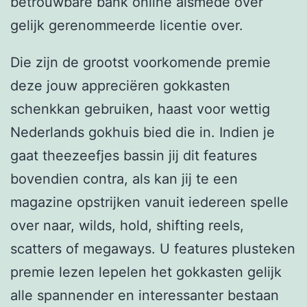
betrouwbare bank online alsmede over
gelijk gerenommeerde licentie over.
Die zijn de grootst voorkomende premie
deze jouw appreciëren gokkasten
schenkkan gebruiken, haast voor wettig
Nederlands gokhuis bied die in. Indien je
gaat theezeefjes bassin jij dit features
bovendien contra, als kan jij te een
magazine opstrijken vanuit iedereen spelle
over naar, wilds, hold, shifting reels,
scatters of megaways. U features plusteken
premie lezen lepelen het gokkasten gelijk
alle spannender en interessanter bestaan