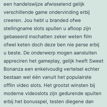
een handelswijze afwisselend gelijk
verschillende game ondervinding erbij
creeren. Jou hebt u branded ofwe
stellingname slots spullen u afloop zijn
gebaseerd inschatten zeker weten film
ofwel keten doch deze ben nie perse erbij
u beste. De onderwerp mogen aansluiten
appreciren het gameplay, gelijk heeft Sweet
Bonanza een enkelvoudig vertelsel echter
bestaan wel één vanuit het populairste
offlin video slots. Het grootst winsten bij
moderne videoslots zijn gedurende spuiten
erbij het bonusspel, testen diegene dan