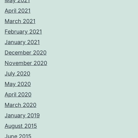
May 2021
April 2021
March 2021
February 2021
January 2021
December 2020
November 2020
July 2020
May 2020
April 2020
March 2020
January 2019
August 2015
June 2015