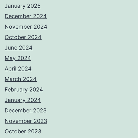
January 2025
December 2024
November 2024
October 2024
June 2024
May 2024
April 2024
March 2024
February 2024
January 2024
December 2023
November 2023
October 2023