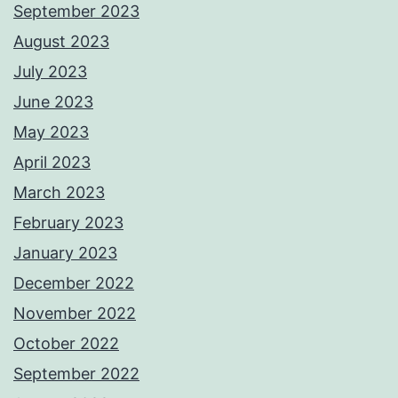
September 2023
August 2023
July 2023
June 2023
May 2023
April 2023
March 2023
February 2023
January 2023
December 2022
November 2022
October 2022
September 2022