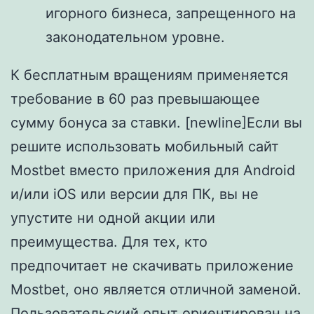
игорного бизнеса, запрещенного на
законодательном уровне.
К бесплатным вращениям применяется
требование в 60 раз превышающее
сумму бонуса за ставки. [newline]Если вы
решите использовать мобильный сайт
Mostbet вместо приложения для Android
и/или iOS или версии для ПК, вы не
упустите ни одной акции или
преимущества. Для тех, кто
предпочитает не скачивать приложение
Mostbet, оно является отличной заменой.
Пользовательский опыт ориентирован на