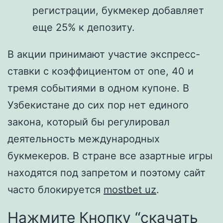
регистрации, букмекер добавляет
еще 25% к депозиту.
В акции принимают участие экспресс-
ставки с коэффициентом от one, 40 и
тремя событиями в одном купоне. В
Узбекистане до сих пор нет единого
закона, который бы регулировал
деятельность международных
букмекеров. В стране все азартные игры
находятся под запретом и поэтому сайт
часто блокируется
mostbet uz
.
Нажмите Кнопку “скачать