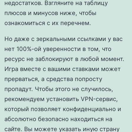
недостатков. Взгляните на таблицу
плюсов и минусов ниже, чтобы
ознакомиться с их перечнем.
Но даже с зеркальными ссылками у вас
нет 100%-ой уверенности в том, что
ресурс не заблокируют в любой момент.
Игра вместе с вашими ставками может
прерваться, а средства попросту
пропадут. Чтобы этого не случилось,
рекомендуем установить VPN-сервис,
который позволяет конфиденциально и
абсолютно безопасно находиться на
сайте. Вы можете указать иную страну