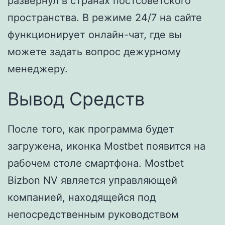
развернул в странах постсоветского
пространства. В режиме 24/7 на сайте
функционирует онлайн-чат, где вы
можете задать вопрос дежурному
менеджеру.
Вывод Средств
После того, как программа будет
загружена, иконка Mostbet появится на
рабочем столе смартфона. Mostbet
Bizbon NV является управляющей
компанией, находящейся под
непосредственным руководством