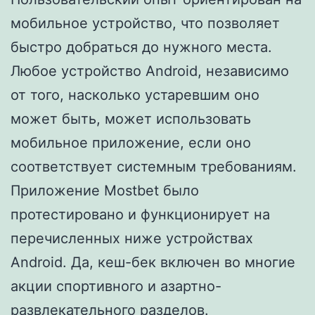
мобильное устройство, что позволяет
быстро добраться до нужного места.
Любое устройство Android, независимо
от того, насколько устаревшим оно
может быть, может использовать
мобильное приложение, если оно
соответствует системным требованиям.
Приложение Mostbet было
протестировано и функционирует на
перечисленных ниже устройствах
Android. Да, кеш-бек включен во многие
акции спортивного и азартно-
развлекательного разделов.