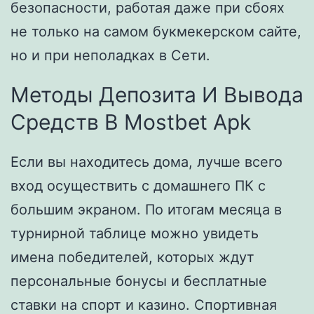
безопасности, работая даже при сбоях
не только на самом букмекерском сайте,
но и при неполадках в Сети.
Методы Депозита И Вывода
Средств В Mostbet Apk
Если вы находитесь дома, лучше всего
вход осуществить с домашнего ПК с
большим экраном. По итогам месяца в
турнирной таблице можно увидеть
имена победителей, которых ждут
персональные бонусы и бесплатные
ставки на спорт и казино. Спортивная