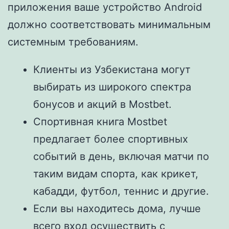
приложения ваше устройство Android
должно соответствовать минимальным
системным требованиям.
Клиенты из Узбекистана могут
выбирать из широкого спектра
бонусов и акций в Mostbet.
Спортивная книга Mostbet
предлагает более спортивных
событий в день, включая матчи по
таким видам спорта, как крикет,
кабадди, футбол, теннис и другие.
Если вы находитесь дома, лучше
всего вход осуществить с