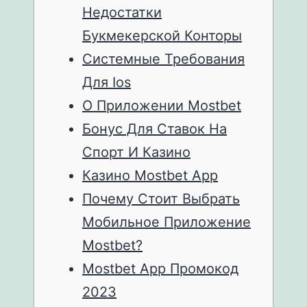
Недостатки
Букмекерской Конторы
Системные Требования
Для Ios
О Приложении Mostbet
Бонус Для Ставок На
Спорт И Казино
Казино Mostbet App
Почему Стоит Выбрать
Мобильное Приложение
Mostbet?
Mostbet App Промокод
2023