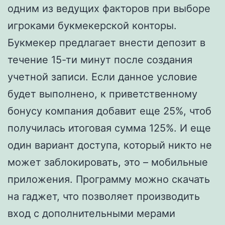
одним из ведущих факторов при выборе
игроками букмекерской конторы.
Букмекер предлагает внести депозит в
течение 15-ти минут после создания
учетной записи. Если данное условие
будет выполнено, к приветственному
бонусу компания добавит еще 25%, чтоб
получилась итоговая сумма 125%. И еще
один вариант доступа, который никто не
может заблокировать, это – мобильные
приложения. Программу можно скачать
на гаджет, что позволяет производить
вход с дополнительными мерами