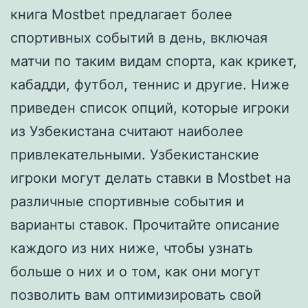
книга Mostbet предлагает более
спортивных событий в день, включая
матчи по таким видам спорта, как крикет,
кабадди, футбол, теннис и другие. Ниже
приведен список опций, которые игроки
из Узбекистана считают наиболее
привлекательными. Узбекистанские
игроки могут делать ставки в Mostbet на
различные спортивные события и
варианты ставок. Прочитайте описание
каждого из них ниже, чтобы узнать
больше о них и о том, как они могут
позволить вам оптимизировать свой