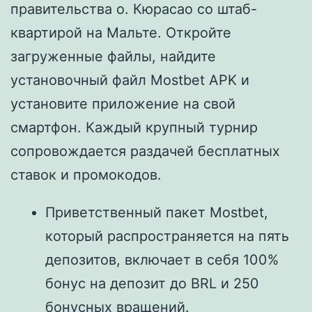
правительства о. Кюрасао со штаб-
квартирой на Мальте. Откройте
загруженные файлы, найдите
установочный файл Mostbet APK и
установите приложение на свой
смартфон. Каждый крупный турнир
сопровождается раздачей бесплатных
ставок и промокодов.
Приветственный пакет Mostbet,
который распространяется на пять
депозитов, включает в себя 100%
бонус на депозит до BRL и 250
бонусных вращений.