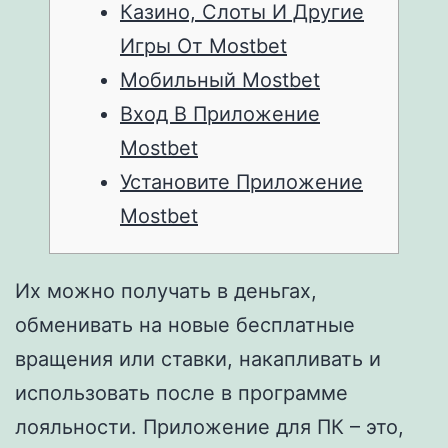
Казино, Слоты И Другие
Игры От Mostbet
Мобильный Mostbet
Вход В Приложение
Mostbet
Установите Приложение
Mostbet
Их можно получать в деньгах,
обменивать на новые бесплатные
вращения или ставки, накапливать и
использовать после в программе
лояльности. Приложение для ПК – это,