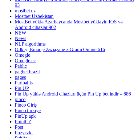
93
mostbet uz
Mostbet Uzbekistan
MostBet yüklə Azərbaycanda Mostbet yükləyin IOS və
Android cihazlar 902
NEW
News
NLP algorithms
Odkryj Emocje Związane z Grami Online 616
Omegle
Omegle cc
Pablic
pagbet brazil
pages
Paribahis
Pin UP
Pin Up yüklə Android cihazları üçün Pin Up bet indir – 686
pinco
Pinco Giriş
Pinco türkiye
PinUp apk
PointCZ
Post
Pozyczki