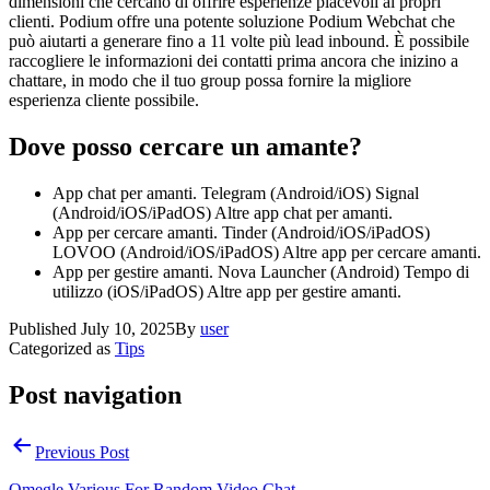
dimensioni che cercano di offrire esperienze piacevoli ai propri
clienti. Podium offre una potente soluzione Podium Webchat che
può aiutarti a generare fino a 11 volte più lead inbound. È possibile
raccogliere le informazioni dei contatti prima ancora che inizino a
chattare, in modo che il tuo group possa fornire la migliore
esperienza cliente possibile.
Dove posso cercare un amante?
App chat per amanti. Telegram (Android/iOS) Signal
(Android/iOS/iPadOS) Altre app chat per amanti.
App per cercare amanti. Tinder (Android/iOS/iPadOS)
LOVOO (Android/iOS/iPadOS) Altre app per cercare amanti.
App per gestire amanti. Nova Launcher (Android) Tempo di
utilizzo (iOS/iPadOS) Altre app per gestire amanti.
Published
July 10, 2025
By
user
Categorized as
Tips
Post navigation
Previous Post
Omegle Various For Random Video Chat