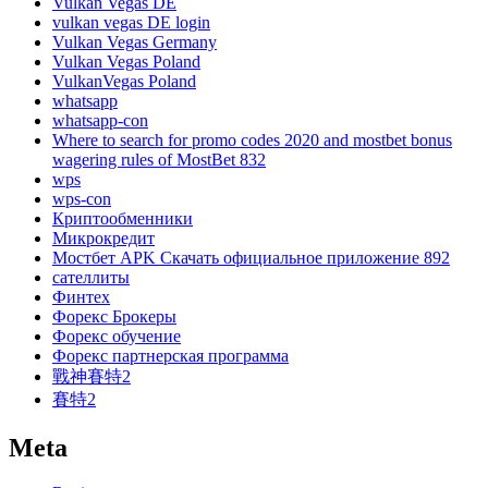
Vulkan Vegas DE
vulkan vegas DE login
Vulkan Vegas Germany
Vulkan Vegas Poland
VulkanVegas Poland
whatsapp
whatsapp-con
Where to search for promo codes 2020 and mostbet bonus
wagering rules of MostBet 832
wps
wps-con
Криптообменники
Микрокредит
Мостбет APK Скачать официальное приложение 892
сателлиты
Финтех
Форекс Брокеры
Форекс обучение
Форекс партнерская программа
戰神賽特2
賽特2
Meta