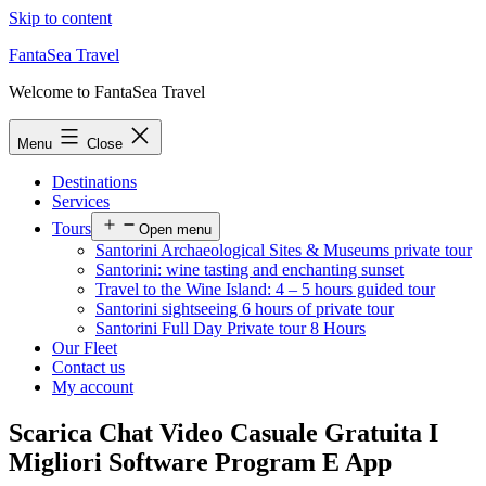
Skip to content
FantaSea Travel
Welcome to FantaSea Travel
Menu
Close
Destinations
Services
Tours
Open menu
Santorini Archaeological Sites & Museums private tour
Santorini: wine tasting and enchanting sunset
Travel to the Wine Island: 4 – 5 hours guided tour
Santorini sightseeing 6 hours of private tour
Santorini Full Day Private tour 8 Hours
Our Fleet
Contact us
My account
Scarica Chat Video Casuale Gratuita I
Migliori Software Program E App