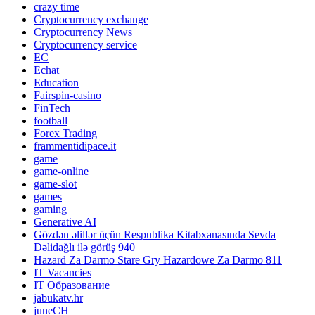
crazy time
Cryptocurrency exchange
Cryptocurrency News
Cryptocurrency service
EC
Echat
Education
Fairspin-casino
FinTech
football
Forex Trading
frammentidipace.it
game
game-online
game-slot
games
gaming
Generative AI
Gözdən əlillər üçün Respublika Kitabxanasında Sevda
Dəlidağlı ilə görüş 940
Hazard Za Darmo Stare Gry Hazardowe Za Darmo 811
IT Vacancies
IT Образование
jabukatv.hr
juneCH