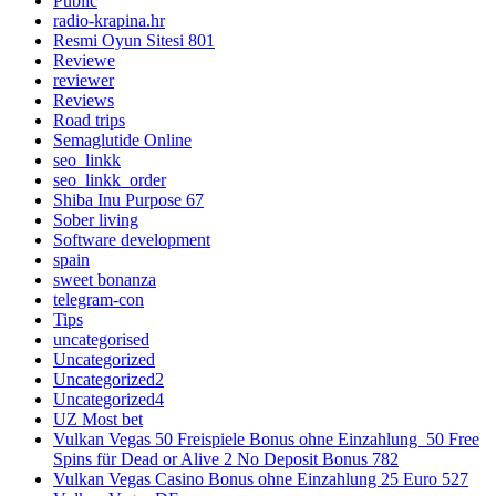
Public
radio-krapina.hr
Resmi Oyun Sitesi 801
Reviewe
reviewer
Reviews
Road trips
Semaglutide Online
seo_linkk
seo_linkk_order
Shiba Inu Purpose 67
Sober living
Software development
spain
sweet bonanza
telegram-con
Tips
uncategorised
Uncategorized
Uncategorized2
Uncategorized4
UZ Most bet
Vulkan Vegas 50 Freispiele Bonus ohne Einzahlung ️ 50 Free
Spins für Dead or Alive 2 No Deposit Bonus 782
Vulkan Vegas Casino Bonus ohne Einzahlung 25 Euro 527