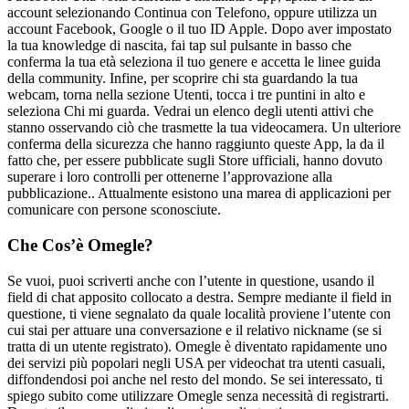
account selezionando Continua con Telefono, oppure utilizza un
account Facebook, Google o il tuo ID Apple. Dopo aver impostato
la tua knowledge di nascita, fai tap sul pulsante in basso che
conferma la tua età seleziona il tuo genere e accetta le linee guida
della community. Infine, per scoprire chi sta guardando la tua
webcam, torna nella sezione Utenti, tocca i tre puntini in alto e
seleziona Chi mi guarda. Vedrai un elenco degli utenti attivi che
stanno osservando ciò che trasmette la tua videocamera. Un ulteriore
conferma della sicurezza che hanno raggiunto queste App, la da il
fatto che, per essere pubblicate sugli Store ufficiali, hanno dovuto
superare i loro controlli per ottenerne l’approvazione alla
pubblicazione.. Attualmente esistono una marea di applicazioni per
comunicare con persone sconosciute.
Che Cos’è Omegle?
Se vuoi, puoi scriverti anche con l’utente in questione, usando il
field di chat apposito collocato a destra. Sempre mediante il field in
questione, ti viene segnalato da quale località proviene l’utente con
cui stai per attuare una conversazione e il relativo nickname (se si
tratta di un utente registrato). Omegle è diventato rapidamente uno
dei servizi più popolari negli USA per videochat tra utenti casuali,
diffondendosi poi anche nel resto del mondo. Se sei interessato, ti
spiego subito come utilizzare Omegle senza necessità di registrarti.