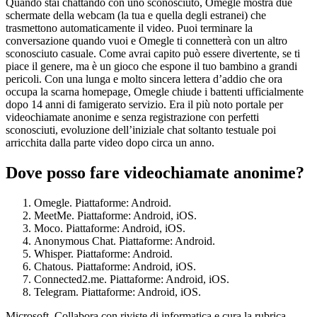
Quando stai chattando con uno sconosciuto, Omegle mostra due
schermate della webcam (la tua e quella degli estranei) che
trasmettono automaticamente il video. Puoi terminare la
conversazione quando vuoi e Omegle ti connetterà con un altro
sconosciuto casuale. Come avrai capito può essere divertente, se ti
piace il genere, ma è un gioco che espone il tuo bambino a grandi
pericoli. Con una lunga e molto sincera lettera d’addio che ora
occupa la scarna homepage, Omegle chiude i battenti ufficialmente
dopo 14 anni di famigerato servizio. Era il più noto portale per
videochiamate anonime e senza registrazione con perfetti
sconosciuti, evoluzione dell’iniziale chat soltanto testuale poi
arricchita dalla parte video dopo circa un anno.
Dove posso fare videochiamate anonime?
Omegle. Piattaforme: Android.
MeetMe. Piattaforme: Android, iOS.
Moco. Piattaforme: Android, iOS.
Anonymous Chat. Piattaforme: Android.
Whisper. Piattaforme: Android.
Chatous. Piattaforme: Android, iOS.
Connected2.me. Piattaforme: Android, iOS.
Telegram. Piattaforme: Android, iOS.
Microsoft. Collabora con riviste di informatica e cura la rubrica