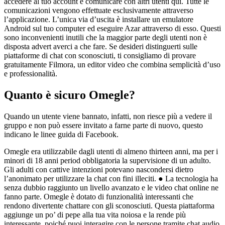
accedere al tuo account e comunicare con altri utenti qui. Tutte le
comunicazioni vengono effettuate esclusivamente attraverso
l’applicazione. L’unica via d’uscita è installare un emulatore
Android sul tuo computer ed eseguire Azar attraverso di esso. Questi
sono inconvenienti inutili che la maggior parte degli utenti non è
disposta advert averci a che fare. Se desideri distinguerti sulle
piattaforme di chat con sconosciuti, ti consigliamo di provare
gratuitamente Filmora, un editor video che combina semplicità d’uso
e professionalità.
Quanto è sicuro Omegle?
Quando un utente viene bannato, infatti, non riesce più a vedere il
gruppo e non può essere invitato a farne parte di nuovo, questo
indicano le linee guida di Facebook.
Omegle era utilizzabile dagli utenti di almeno thirteen anni, ma per i
minori di 18 anni period obbligatoria la supervisione di un adulto.
Gli adulti con cattive intenzioni potevano nascondersi dietro
l’anonimato per utilizzare la chat con fini illeciti. ● La tecnologia ha
senza dubbio raggiunto un livello avanzato e le video chat online ne
fanno parte. Omegle è dotato di funzionalità interessanti che
rendono divertente chattare con gli sconosciuti. Questa piattaforma
aggiunge un po’ di pepe alla tua vita noiosa e la rende più
interessante, poiché puoi interagire con le persone tramite chat audio