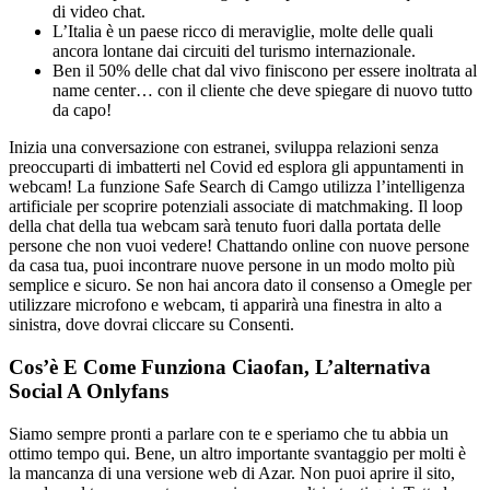
di video chat.
L’Italia è un paese ricco di meraviglie, molte delle quali
ancora lontane dai circuiti del turismo internazionale.
Ben il 50% delle chat dal vivo finiscono per essere inoltrata al
name center… con il cliente che deve spiegare di nuovo tutto
da capo!
Inizia una conversazione con estranei, sviluppa relazioni senza
preoccuparti di imbatterti nel Covid ed esplora gli appuntamenti in
webcam! La funzione Safe Search di Camgo utilizza l’intelligenza
artificiale per scoprire potenziali associate di matchmaking. Il loop
della chat della tua webcam sarà tenuto fuori dalla portata delle
persone che non vuoi vedere! Chattando online con nuove persone
da casa tua, puoi incontrare nuove persone in un modo molto più
semplice e sicuro. Se non hai ancora dato il consenso a Omegle per
utilizzare microfono e webcam, ti apparirà una finestra in alto a
sinistra, dove dovrai cliccare su Consenti.
Cos’è E Come Funziona Ciaofan, L’alternativa
Social A Onlyfans
Siamo sempre pronti a parlare con te e speriamo che tu abbia un
ottimo tempo qui. Bene, un altro importante svantaggio per molti è
la mancanza di una versione web di Azar. Non puoi aprire il sito,