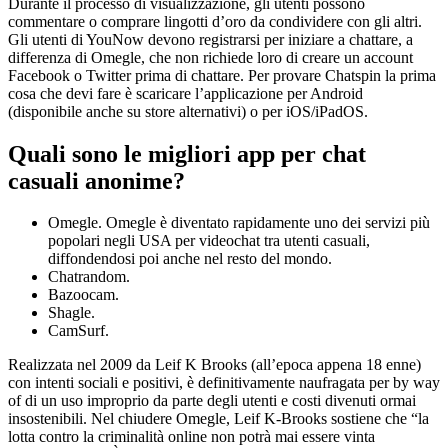
Durante il processo di visualizzazione, gli utenti possono
commentare o comprare lingotti d’oro da condividere con gli altri.
Gli utenti di YouNow devono registrarsi per iniziare a chattare, a
differenza di Omegle, che non richiede loro di creare un account
Facebook o Twitter prima di chattare. Per provare Chatspin la prima
cosa che devi fare è scaricare l’applicazione per Android
(disponibile anche su store alternativi) o per iOS/iPadOS.
Quali sono le migliori app per chat
casuali anonime?
Omegle. Omegle è diventato rapidamente uno dei servizi più
popolari negli USA per videochat tra utenti casuali,
diffondendosi poi anche nel resto del mondo.
Chatrandom.
Bazoocam.
Shagle.
CamSurf.
Realizzata nel 2009 da Leif K Brooks (all’epoca appena 18 enne)
con intenti sociali e positivi, è definitivamente naufragata per by way
of di un uso improprio da parte degli utenti e costi divenuti ormai
insostenibili. Nel chiudere Omegle, Leif K-Brooks sostiene che “la
lotta contro la criminalità online non potrà mai essere vinta