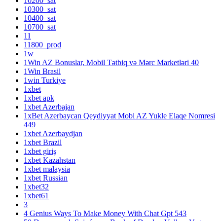
10200_sat
10300_sat
10400_sat
10700_sat
11
11800_prod
1w
1Win AZ Bonuslar, Mobil Tətbiq və Mərc Marketləri 40
1Win Brasil
1win Turkiye
1xbet
1xbet apk
1xbet Azerbajan
1xBet Azerbaycan Qeydiyyat Mobi AZ Yukle Elaqe Nomresi
449
1xbet Azerbaydjan
1xbet Brazil
1xbet giriş
1xbet Kazahstan
1xbet malaysia
1xbet Russian
1xbet32
1xbet61
3
4 Genius Ways To Make Money With Chat Gpt 543