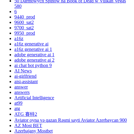
50 Darmowych Spinów na Book of Dead w Vulkan Vegas
580
6
9440_prod
9600_sat2
9700_sat2
9950_prod
a16z
a16z generative ai
a16z generative ai 1
adobe generative ai 1
adobe generative ai 2
ai chat bot python 9
AI News
ai-girlfriend
aisi-assistant
answer
answers
Artificial Intelligence
at99
atg
ATG 賽特2
Aviator oyna və qazan Rəsmi sayti Aviator Azerbaycan 900
AZ Most BET
Azerbajany Mostbet