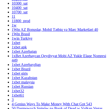
10300_sat
10400_sat
10700_sat
11
11800_prod
1w
1Win AZ Bonuslar, Mobil Tətbiq və Mərc Marketləri 40
1Win Brasil
1win Turkiye
1xbet
1xbet apk
1xbet Azerbajan
1xBet Azerbaycan Qeydiyyat Mobi AZ Yukle Elaqe Nomresi
449
1xbet Azerbaydjan
1xbet Brazil
1xbet giriş
1xbet Kazahstan
1xbet malaysia
1xbet Russian
1xbet32
1xbet61
3
4 Genius Ways To Make Money With Chat Gpt 543
50 Darmowych Spinów na Book of Dead w Vulkan Vegas