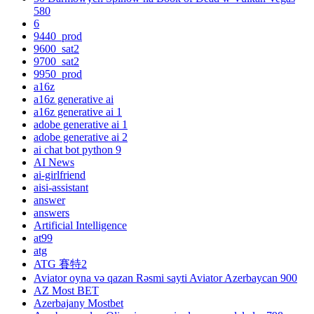
580
6
9440_prod
9600_sat2
9700_sat2
9950_prod
a16z
a16z generative ai
a16z generative ai 1
adobe generative ai 1
adobe generative ai 2
ai chat bot python 9
AI News
ai-girlfriend
aisi-assistant
answer
answers
Artificial Intelligence
at99
atg
ATG 賽特2
Aviator oyna və qazan Rəsmi sayti Aviator Azerbaycan 900
AZ Most BET
Azerbajany Mostbet