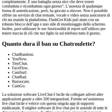
completamente. È una battaglia senza nice che deve essere
combattuta e ricombattuta ogni giorno“. L’assenza di qualunque
forma di autenticazione, però, ha giocato a sfavore. Non è possibile
offrire un servizio di chat testuale, vocale e video senza assicurarsi di
chi sta usando la piattaforma. FlashGet Kids può aiuto con un
robusto blocco dell’app e uno stile di monitoraggio dello schermo.
Inoltre, puoi utilizzare le sue funzionalità di report sull’utilizzo per
tenere traccia di ciò che tuo figlio fa sul telefono tutto il giorno.
Quanto dura il ban su Chatroulette?
ChatRandom.
YouNow.
TinyChat.
FaceFlow.
CamSurf.
ChatRad.
Bazoocam.
CamGo.
La soluzione software LiveChat è facile da collegare advert altre
applicazioni grazie a oltre 200 integrazioni. Fornite un’assistenza
live chat facile e veloce con questa singola app di supporto
multicanale. Il miglior software di live chat per le aziende di tutte le