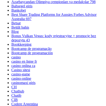
Azərbaycandan Olimpiya çempionları və medalçılar 798
Bahsegel giris
Bankobet
Best Share Trading Platforms for Aussies Forbes Advisor
Australia 697
Betsat
Bettilt bahis
Blog
Bonus Vulkan Vegas: kody rejestracyjne + promocje bez
depozytu 43
Bookkeeping
Bootcamp de programação
Bootcamp de programación
casino
casino en ligne fr
casino onlina ca
Casino sitesi
casino-game
casino-online
casinomaxi giris
CH
Chathub
Chatib
CIB
Codere Argentina