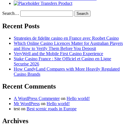
Transfers Product
Search…
Recent Posts
Strategies de fidelite casino en France avec Roobet Casino
Which Online Casino Licences Matter for Australian Players
and How to Verify Them Before You Deposit
VeryWell and the Mobile First Casino Experience
Stake Casino France : Site Officiel et Casino en Ligne
Securise 2026
How CandyLand Compares with More Heavily Regulated
Casino Brands
Recent Comments
A WordPress Commenter
on
Hello world!
Mr WordPress
on
Hello world!
test
on
Best scenic roads in Europe
Archives