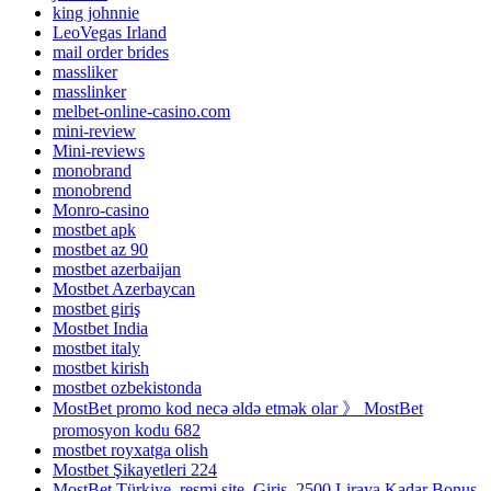
king johnnie
LeoVegas Irland
mail order brides
massliker
masslinker
melbet-online-casino.com
mini-review
Mini-reviews
monobrand
monobrend
Monro-casino
mostbet apk
mostbet az 90
mostbet azerbaijan
Mostbet Azerbaycan
mostbet giriş
Mostbet India
mostbet italy
mostbet kirish
mostbet ozbekistonda
MostBet promo kod necə əldə etmək olar 》 MostBet
promosyon kodu 682
mostbet royxatga olish
Mostbet Şikayetleri 224
MostBet Türkiye, resmi site, Giriş, 2500 Liraya Kadar Bonus