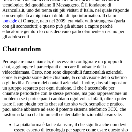
tecnologica del quotidiano Il Messaggero. È il fondatore di
Aranzulla.it, uno dei trenta siti più visitati d’Italia, nel quale risponde
con semplicità a migliaia di dubbi di tipo informatico. Il claim
tomegle
di Omegle, nato nel 2009, era «talk with strangers» (parla
con gli sconosciuti) e questo può già aiutare a capire perché
educatori e genitori lo consideravano particolarmente a rischio per
gli adolescenti.
Chatrandom
Per ospitare una chiamata, è necessario configurare un gruppo di
chat, aggiungere i partecipanti e toccare il pulsante della
videochiamata. Certo, non sono disponibili funzionalità aziendali
come la registrazione delle chiamate, la condivisione dello schermo
o gli inviti all’elenco dei contatti aziendali. Inoltre, dovrai impostare
un gruppo separato per ogni riunione, il che è accettabile per
chiamate periodiche con le stesse persone, ma può rappresentare un
problema se i partecipanti cambiano ogni volta. Infatti, oltre a poter
usare il suo plugin per la chat sul tuo sito web, semplice e pratico,
puoi anche abbinare ad esso il potente sistema telefonico 3CX, che
trasforma la tua chat in un call center dalle funzionalità avanzate.
La piattaforma è facile da usare, il che significa che non devi
essere esperto di tecnologia per sapere come usare questo sito