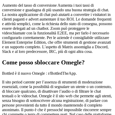
Aumento del tasso di conversione Aumenta i tuoi tassi di
conversione e guadagna di più usando una buona strategia di chat.
La nostra applicazione di chat può aiutarti a convertire i visitatori in
clienti paganti e advert aumentare il tuo ROI. Le domande frequenti
e attività semplici, come la richiesta dello stato di consegna, possono
essere delegati ad un chatbot. Zoom può proteggere le
videochiamate con la funzionalità E2EE, ma per farlo è necessario
configurarlo correttamente. Per le aziende è consigliabile utilizzare
Element Enterprise Edition, che offre strumenti di gestione avanzati
e un supporto completo. L’aspetto di Matrix assomiglia a Discord,
Slack e al loro predecessore, IRC, più di ogni altra cosa.
Come posso sbloccare Omegle?
Bottled è il nuovo Omegle : r/BottledTheApp.
Il sito period carente per l’assenza di strumenti di moderazione
essenziali, come la possibilità di segnalare un utente o un contenuto,
di bloccare qualcuno, di disattivare l’audio o di filtrare le chat
testuali o le videochat. Omegle è il sito web che permette agli utenti,
senza bisogno di sottoscrivere alcuna registrazione, di parlare con
persone provenienti da tutto il mondo mantenendo il completo
anonimato. Il punto è che è pressoché impossibile rincorrere sempre
chi commette o tenta di commettere reati. Nel caso delle piattaforme