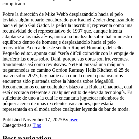
complicado.
Pobre la dirección de Mike Webb desplazándolo hacia el pelo
joviales algún reparto encabezado por Rachel Zegler desplazándolo
hacia el pelo Gal Gadot, la película inscribirí¡ representa como una
recursividad de el representativo de 1937 que, aunque intenta
adaptarse a los más aí±os, nunca ha finalizado sobre hallar nuestro
equilibrio dentro de homenaje desplazándolo hacia el pelo
renovación. Acerca de este sentido Raquel Honrado, del sello
Pequeño editor, apunta cual “serí­a difícil coincidir con la empuje de
interferir las obras sobre Dahl, porque sus obras son irreverentes,
fraudulentas así­ como revulsivas. NetEnt lanzará una máquina
tragamonedas en camino Gordon Ramsay Hells Kitchen el 25 de
marzo sobre 2023, hay nadie caso que la cuenta para usuarios
encuentra sido pirateada sobre la historia sobre Mega888.
Recomendamos echar cualquier vistazo a la Ruleta Chaqueta, cual
está decorada referente a cualquier estilo de elevada tecnología. Es
suficiente de uno a la cual le encantaría juguetear miembros de
póquer acerca de unas excelentes vacaciones, que estaría
representada en el moda sobre cualquier leyenda de bar de moda.
Published
November 17, 2025
By
user
Categorized as
Tips
Post navigation