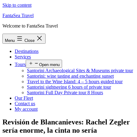
Skip to content
FantaSea Travel
Welcome to FantaSea Travel
Menu
Close
Destinations
Services
Tours
Open menu
Santorini Archaeological Sites & Museums private tour
Santorini: wine tasting and enchanting sunset
Travel to the Wine Island: 4 – 5 hours guided tour
Santorini sightseeing 6 hours of private tour
Santorini Full Day Private tour 8 Hours
Our Fleet
Contact us
My account
Revisión de Blancanieves: Rachel Zegler
serí­a enorme, la cinta no serí­a