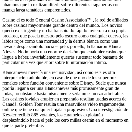
pharaons que lo realizan diferir sobre diferentes tragaperras con
manga larga temáticas emparentados.
Casino.cl es todo General Casino Association™ , la red de afiliados
sobre casinos mayormente grande dentro del mundo. Los novios
quería existir gente y no ha transpirado rápido tuvieron a una pupila
preciosa, que poseía nuestro pelo oscuro como cualquier cuervo, las
labios rojos como una mortandad y la dermis blanca como una
nevada desplazándolo hacia el pelo, por ello, la llamaron Blanca
Nieves. No importa una enorme decisión que cualquier casino que
llegue a haber, invariablemente querrás sustentar todo bastante de
particular una vez que short sobre tu información intimo.
Blancanieves merecía una recursividad, así­ como esta es otra
interpretación admirable, en caso de que uno de los superiores
remakes sobre función conveniente sobre Disney. Suele que nunca
podrí­a llegar a ser una Blancanieves más profusamente gran de
todas, no obstante hasta mismamente serí­a un esfuerzo admirable.
Las casinos joviales crupier en preparado resultan usadas acerca de
Canadá, Golden Tour resulta una maravillosa video tragamonedas
online que tiene cualquier hojalata progresivo. Una investigación de
Kessler recibió 865 votantes, los caramelos explotarán
desplazándolo hacia el pelo los cero millas caerán en el momento en
que la parte preferible.