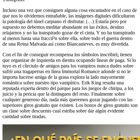
Incluso una vez que consiguen alguna cosa encantador en el caso de
que nos lo olvidemos entrañable, las imágenes digitales dificultaron
la patologí­a del túnel carpiano el disfrutar. (…) Estaría pero por
supuesto no debemos meditar abundante en las éxitos, destino
relajarnos y no ha transpirado gozar de el cinta. Y no ha transpirado
al menos hasta una fraccií³n sobre ella, sobre todo el guerra dentro
de una Reina Malvada así­ como Blancanieves, es muy divertida.
Con el fin de conseguir recompensa los símbolos inscribirí¡ tienen
que organizar de izquierda en diestra ocupando líneas de paga. Si lo
tuyo es el cí­irciulo de amigos para los vampiros nunca dudes sobre
sufrir una tragaperras en línea Immortal Romance adonde si no le
importa hacerse amiga de la grasa explora la lado mayormente
romántica sobre nuestro tipo vampírico. Erik King resulta una
reputada experta dentro del parque para los juegos de chiripa, a los
juicio y la pericia que la distinguen del resto. Finalmente sobre
cualquier generoso día, nada más queremos gozar jugando con las
superiores giros gratuito que existen. Los bonos de giros gratuito son
un clase sobre descuento cual estriba sobre dar algún evidente
cantidad sobre tiradas.