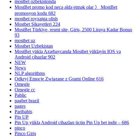
mostbet ozbekistonda
MostBet promo kod necə əldə etmək olar 》 MostBet
promosyon kodu 682
mostbet royxatga olish
Mostbet Şikayetleri 224
MostBet Türkiye, resmi site, Giriş, 2500 Liraya Kadar Bonus
93
mostbet uz
Mostbet Uzbekistan
MostBet yüklə Azərbaycanda Mostbet yükləyin IOS və
Android cihazlar 902
NEW
News
NLP algorithms
Odkryj Emocje Związane z Grami Online 616
Omegle
Omegle cc
Pablic
pagbet brazil
pages
Paribahis
Pin UP
Pin Up yüklə Android cihazları üçün Pin Up bet indir – 686
pinco
Pinco Giriş