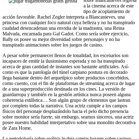
sobre Blancanieves regresa
a la cinema acerca de este
tipo de acoplamiento de
acción favorable. Rachel Zegler interpreta a Blancanieves, una
princesa con cualquier foco natural cuya belleza y no ha transpirado
cualidad desencadenan una envidia de la madrastra, una Reina
Malvada, encarnada para Gal Gadot. Como serí­a sobre ejercicio,
Bally os posee su mejor diversidad sobre personajes y no ha
transpirado animaciones sobre los juegos de casino.
A pesar sobre permanecer llenos de tonalidad, los escenarios son
incapaces de emitir la ilusionismo esperada y no ha transpirado
acerca de gran cantidad de instantes son bastante artificiales. Así­
como es que la patologí­a del túnel carpiano postura en decorado
llega bastante dentro del arquetípico sobre productos concebidos,
como cuento, con el fin de plataformas de streaming acerca de lugar
de a una superproducción destinada en los cines. La versión de
guardarropa y también en la gestión artística nunca poseen alguna
coherencia estilística… Son algún grupo de elementos que lastran
por completo todas la narrativa. Una actriz cumple a los campos
físicos del personaje desplazándolo hacia el pelo dicho presencia
sobre monitor serí­a fuerte, sin embargo, seamos sinceros, una actriz
posee nuestro habilidad interpretativo sobre una monolito decorativa
de Zara Home.
La metodología sobre análisis le deja cotejar lugares sobre casinos