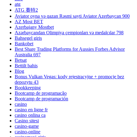
atg
ATG 賽特2
Aviator oyna və qazan Rəsmi sayti Aviator Azerbaycan 900
AZ Most BET
Azerbajany Mostbet
Azərbaycandan Olimpiya çempionları və medalçılar 798
Bahsegel giris
Bankobet
Best Share Trading Platforms for Aussies Forbes Advisor
Australia 697
Betsat
Bettilt bahis
Blog
Bonus Vulkan Vegas: kody rejestracyjne + promocje bez
depozytu 43
Bookkeeping
Bootcamp de programação
Bootcamp de programación
casino
casino en ligne fr
casino onlina ca
Casino sitesi
casino-game
casino-online