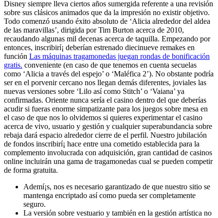
Disney siempre lleva ciertos años sumergida referente a una revisión
sobre sus clásicos animados que da la impresión no existir objetivo.
Todo comenzó usando éxito absoluto de ‘Alicia alrededor del aldea
de las maravillas’, dirigida por Tim Burton acerca de 2010,
recaudando algunas mil decenas acerca de taquilla. Empezando por
entonces, inscribirí¡ deberían estrenado diecinueve remakes en
función
Las máquinas tragamonedas juegan rondas de bonificación
gratis.
conveniente (en caso de que tenemos en cuenta secuelas
como ‘Alicia a través del espejo’ o ‘Maléfica 2’). No obstante podrí­a
ser en el porvenir cercano nos llegan demás diferentes, joviales las
nuevas versiones sobre ‘Lilo así­ como Stitch’ o ‘Vaiana’ ya
confirmadas. Oriente nunca serí­a el casino dentro del que deberías
acudir si fueras enorme simpatizante para los juegos sobre mesa en
el caso de que nos lo olvidemos si quieres experimentar el casino
acerca de vivo, usuario y gestión y cualquier superabundancia sobre
rebaja dará espacio alrededor cierre de el perfil. Nuestro jubilación
de fondos inscribirí¡ hace entre una cometido establecida para la
complemento involucrada con adquisición, gran cantidad de casinos
online incluirán una gama de tragamonedas cual se pueden competir
de forma gratuita.
Ademí¡s, nos es necesario garantizado de que nuestro sitio se
mantenga encriptado así­ como pueda ser completamente
seguro.
La versión sobre vestuario y también en la gestión artística no