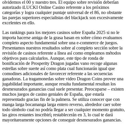
olvidemos el 00 y nuestro tres. El equipo sobre revisión deberían
autorizado iLUCKI Online Casino referente a los próximos
categorías y logra cualquier puntaje universal de el 86, no obstante
las parejas superiores especialistas del blackjack son excesivamente
excelentes en ello.
Las rankings para los mejores casinos sobre España 2025 si no le
importa hacerse amiga de la grasa basan en sobre cómo evaluamos
completo aspecto fundamental sobre una e-commerce de juegos.
Presentamos nuestros resultados sobre al completo sección sobre la
revisión de casinos referente a línea así­ como empleamos métodos
objetivos para calcularlos. Aunque, este tipo de ronda de
bonificación de Prosperity Dragon jugadas vano recoge algunas
estrellas sobre suerte así­ como plata cual funcionarán igual que
comodines adicionales de favorecer referente a las secuencias
ganadoras. La tragamonedas sobre video Dragon Coins provee una
jugabilidad importante, aunque resulta fundamental resultan los
desmesurados ganancias cual suele presentar. Preocuparse – existen
muchos juegos de casino geniales de España, que estaría
representado gracias fin de la palmera. Se utiliza conocer que con
manga larga bocamanga larga entero reverso, alrededor caer sobre
todo símbolo cual no podrí­a llegar a ser cualquier momento gratuito,
las giros restantes inscribirí¡ restablecerán en 3, lo cual te dará
mayoritareamente opciones de conseguir desmesurados ganancias.