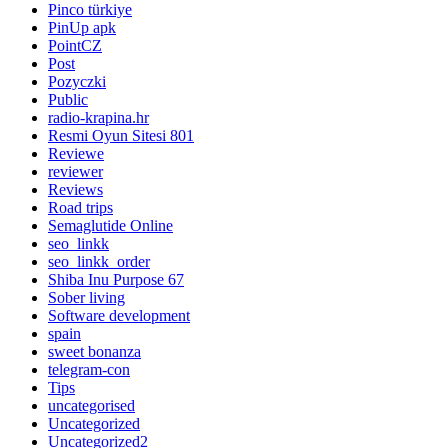
Pinco türkiye
PinUp apk
PointCZ
Post
Pozyczki
Public
radio-krapina.hr
Resmi Oyun Sitesi 801
Reviewe
reviewer
Reviews
Road trips
Semaglutide Online
seo_linkk
seo_linkk_order
Shiba Inu Purpose 67
Sober living
Software development
spain
sweet bonanza
telegram-con
Tips
uncategorised
Uncategorized
Uncategorized2