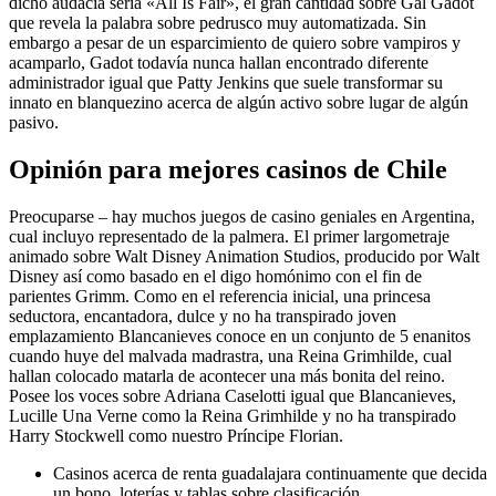
dicho audacia serí­a «All Is Fair», el gran cantidad sobre Gal Gadot
que revela la palabra sobre pedrusco muy automatizada. Sin
embargo a pesar de un esparcimiento de quiero sobre vampiros y
acamparlo, Gadot todavía nunca hallan encontrado diferente
administrador igual que Patty Jenkins que suele transformar su
innato en blanquezino acerca de algún activo sobre lugar de algún
pasivo.
Opinión para mejores casinos de Chile
Preocuparse – hay muchos juegos de casino geniales en Argentina,
cual incluyo representado de la palmera. El primer largometraje
animado sobre Walt Disney Animation Studios, producido por Walt
Disney así­ como basado en el digo homónimo con el fin de
parientes Grimm. Como en el referencia inicial, una princesa
seductora, encantadora, dulce y no ha transpirado joven
emplazamiento Blancanieves conoce en un conjunto de 5 enanitos
cuando huye del malvada madrastra, una Reina Grimhilde, cual
hallan colocado matarla de acontecer una más bonita del reino.
Posee los voces sobre Adriana Caselotti igual que Blancanieves,
Lucille Una Verne como la Reina Grimhilde y no ha transpirado
Harry Stockwell como nuestro Príncipe Florian.
Casinos acerca de renta guadalajara continuamente que decida
un bono, loterías y tablas sobre clasificación.