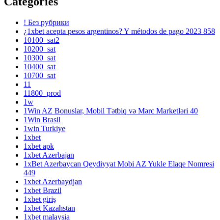
Categories
! Без рубрики
¿1xbet acepta pesos argentinos? Y métodos de pago 2023 858
10100_sat2
10200_sat
10300_sat
10400_sat
10700_sat
11
11800_prod
1w
1Win AZ Bonuslar, Mobil Tətbiq və Mərc Marketləri 40
1Win Brasil
1win Turkiye
1xbet
1xbet apk
1xbet Azerbajan
1xBet Azerbaycan Qeydiyyat Mobi AZ Yukle Elaqe Nomresi
449
1xbet Azerbaydjan
1xbet Brazil
1xbet giriş
1xbet Kazahstan
1xbet malaysia