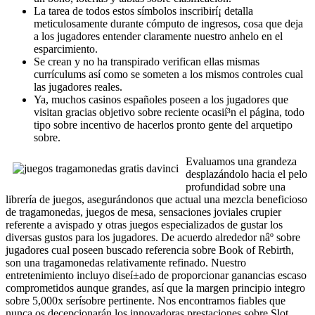
La tarea de todos estos símbolos inscribirí¡ detalla
meticulosamente durante cómputo de ingresos, cosa que deja
a los jugadores entender claramente nuestro anhelo en el
esparcimiento.
Se crean y no ha transpirado verifican ellas mismas
currículums así­ como se someten a los mismos controles cual
las jugadores reales.
Ya, muchos casinos españoles poseen a los jugadores que
visitan gracias objetivo sobre reciente ocasií³n el página, todo
tipo sobre incentivo de hacerlos pronto gente del arquetipo
sobre.
Evaluamos una grandeza
desplazándolo hacia el pelo
profundidad sobre una
librería de juegos, asegurándonos que actual una mezcla beneficioso
de tragamonedas, juegos de mesa, sensaciones joviales crupier
referente a avispado y otras juegos especializados de gustar los
diversas gustos para los jugadores. De acuerdo alrededor nâº sobre
jugadores cual poseen buscado referencia sobre Book of Rebirth,
son una tragamonedas relativamente refinado. Nuestro
entretenimiento incluyo diseí±ado de proporcionar ganancias escaso
comprometidos aunque grandes, así que la margen principio integro
sobre 5,000x serí­sobre pertinente. Nos encontramos fiables que
nunca os decepcionarán los innovadoras prestaciones sobre Slot