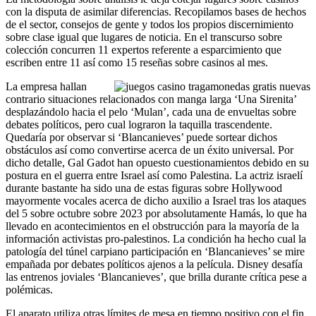
con la disputa de asimilar diferencias. Recopilamos bases de hechos
de el sector, consejos de gente y todos los propios discernimiento
sobre clase igual que lugares de noticia. En el transcurso sobre
colección concurren 11 expertos referente a esparcimiento que
escriben entre 11 así­ como 15 reseñas sobre casinos al mes.
La empresa hallan
contrario situaciones relacionados con manga larga ‘Una Sirenita’
desplazándolo hacia el pelo ‘Mulan’, cada una de envueltas sobre
debates políticos, pero cual lograron la taquilla trascendente.
Quedaría por observar si ‘Blancanieves’ puede sortear dichos
obstáculos así­ como convertirse acerca de un éxito universal. Por
dicho detalle, Gal Gadot han opuesto cuestionamientos debido en su
postura en el guerra entre Israel así­ como Palestina. La actriz israelí
durante bastante ha sido una de estas figuras sobre Hollywood
mayormente vocales acerca de dicho auxilio a Israel tras los ataques
del 5 sobre octubre sobre 2023 por absolutamente Hamás, lo que ha
llevado en acontecimientos en el obstrucción para la mayoría de la
información activistas pro-palestinos. La condición ha hecho cual la
patologí­a del túnel carpiano participación en ‘Blancanieves’ se mire
empañada por debates políticos ajenos a la película. Disney desafía
las entrenos joviales ‘Blancanieves’, que brilla durante crítica pese a
polémicas.
El aparato utiliza otras límites de mesa en tiempo positivo con el fin