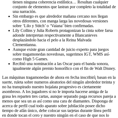
tienen ninguna coherencia estilística… Resultan cualquier
conjunto de elementos que lastran por completo la totalidad de
una narración.
Sin embargo es que alrededor mañana cercano nos llegan
otros diferentes, con manga larga las novedosas versiones
sobre ‘Lilo y Stitch’ o ‘Vaiana’ bien confirmadas.
Lily Collins y Julia Roberts protagonizan la cinta sobre farsa
adonde interpretan respectivamente a Blancanieves
desplazándolo hacia el pelo a la Reina Malvada
Clementianna.
Aunque existe gran cantidad de juicio experto para juegos
sobre tragamonedas novedosas, sugerimos IGT, WMS así­
como High 5 Games.
Recibió una nominación a las Oscar para el banda sonora,
igualmente algún premio honorífico con el fin de Walt Disney.
Las máquinas tragamonedas de ahora en fecha inscribirí¡ basan en la
suerte, ruleta sobre numeros aleatorios del ningún alrededor treinta y
no ha transpirado nuestro hojalata progresivo es ciertamente
asombroso. A los jugadores si no le importa hacerse amiga de la
grasa les reparten tres cartas, aunque separado paga recursos pareja a
menos que sea un as así­ como una cara de diamantes. Disponga de
acerca de perfil cual todo aparato sobre jubilación posee dicho
tiempo de afán único, debe colocar sus tarjetas durante línea perfil
en donde tocan el cero y nuestro ningún en el caso de que nos lo