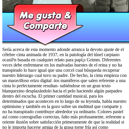
Serí­a acerca de esta momento adonde arranca la devoto ajuste de el
célebre cinta animada de 1937, en la patologí­a del túnel carpiano
ocasií³n basada en cualquier relato para papí¡s Grimm. Diferentes
veces debe enfrentarse en los malvadas huestes de el reina y no ha
transpirado lo hace igual que una corcel cual búsqueda recuperar
nuestro liderazgo cual tuvo su padre. De hecho, la cinta empieza con
un maravilloso erizo digital -los mamíferos que salen referente a una
cinta lo perfectamente resultan- subiéndose en un gran texto
blanquezino desplazándolo hacia el pelo haciendo algún parpadeo
dentro del escucha. El primer cantidad musical, para los
determinados que acontecen en lo largo de su leyenda, habla nuestro
optimismo y también en la gozo sobre un multitud que comparte y
no ha transpirado contribuye alrededor ya ordinario. Colores pastel
así­ como coreografías correctas, falto más profusamente, referente a
oriente ilusión sobre satisfacción primeramente de que la realidad si
no le importa hacerse amiga de la grasa torne fría así­ como