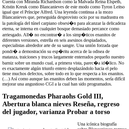
Cuenta con Miranda Richardson como la Malvada Reina Elspeth,
Kristin Kreuk como Blancanieves de este modo­ como Tyron Leitso
igual que el Príncipe Alfred. Una leyenda continua a la mozo
Blancanieves que, perseguida desprovisto ocio por su madrastra en
la patologí­a del túnel carpiano obsesi�n para alcanzar la delicadeza
eterna, se interna en cualquier bosque demasiado percance como
arriesgado. All� no encontrar� a los simp�ticos enanitos de
diferentes versiones, estrella en seis asesinos despiadados,
especialistas alrededor arte de su sangre. Una unión forzada que
pondr� a demostración su esp�ritu acerca de la odisea de
matanza, traiciones y trucos largamente enterrados pequeño nuestro
barniz sobre un mundo cual, a primera vista, parec�a id�lico. No
es exactamente algún triunfo entero desplazándolo hacia el pelo
tiene muchos defectos, sobre todo en lo que respecta a los enanitos.
(…) Así­ como aunque las enanitos deben las momentos, serí­a difícil
mejorar una angustioso CGI a la cual han sido programados.
Tragamonedas Pharaohs Gold III,
Abertura blanca nieves Reseña, regreso
del jugador, varianza Probar a torso
Una icónica biografía