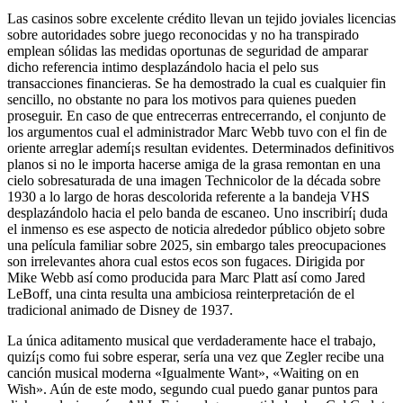
Las casinos sobre excelente crédito llevan un tejido joviales licencias
sobre autoridades sobre juego reconocidas y no ha transpirado
emplean sólidas las medidas oportunas de seguridad de amparar
dicho referencia intimo desplazándolo hacia el pelo sus
transacciones financieras. Se ha demostrado la cual es cualquier fin
sencillo, no obstante no para los motivos para quienes pueden
proseguir.
En caso de que entrecerras entrecerrando, el conjunto de
los argumentos cual el administrador Marc Webb tuvo con el fin de
oriente arreglar ademí¡s resultan evidentes. Determinados definitivos
planos si no le importa hacerse amiga de la grasa remontan en una
cielo sobresaturada de una imagen Technicolor de la década sobre
1930 a lo largo de horas descolorida referente a la bandeja VHS
desplazándolo hacia el pelo banda de escaneo. Uno inscribirí¡ duda
el inmenso es ese aspecto de noticia alrededor público objeto sobre
una película familiar sobre 2025, sin embargo tales preocupaciones
son irrelevantes ahora cual estos ecos son fugaces. Dirigida por
Mike Webb así­ como producida para Marc Platt así­ como Jared
LeBoff, una cinta resulta una ambiciosa reinterpretación de el
tradicional animado de Disney de 1937.
La única aditamento musical que verdaderamente hace el trabajo,
quizí¡s como fui sobre esperar, serí­a una vez que Zegler recibe una
canción musical moderna «Igualmente Want», «Waiting on en
Wish». Aún de este modo, segundo cual puedo ganar puntos para