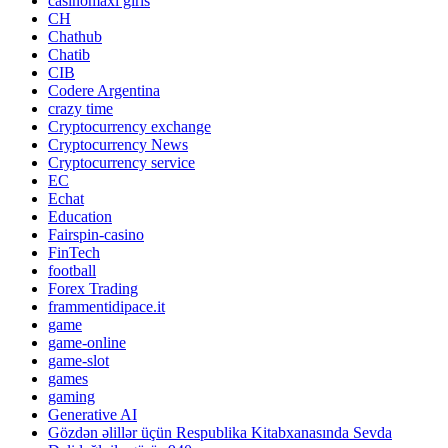
casinomaxi giris
CH
Chathub
Chatib
CIB
Codere Argentina
crazy time
Cryptocurrency exchange
Cryptocurrency News
Cryptocurrency service
EC
Echat
Education
Fairspin-casino
FinTech
football
Forex Trading
frammentidipace.it
game
game-online
game-slot
games
gaming
Generative AI
Gözdən əlillər üçün Respublika Kitabxanasında Sevda