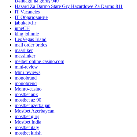
Dəlidağlı ilə görüş 940
Hazard Za Darmo Stare Gry Hazardowe Za Darmo 811
IT Vacancies
IT Образование
jabukatv.hr
juneCH
king johnnie
LeoVegas Irland
mail order brides
massliker
masslinker
melbet-online-casino.com
mini-review
Mini-reviews
monobrand
monobrend
Monro-casino
mostbet apk
mostbet az 90
mostbet azerbaijan
Mostbet Azerbaycan
mostbet giriş
Mostbet India
mostbet italy
mostbet kirish