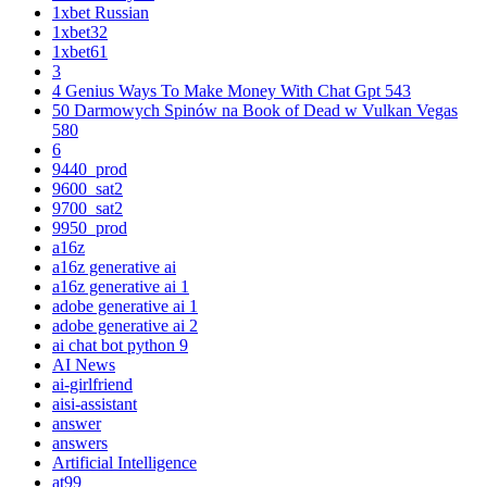
1xbet Russian
1xbet32
1xbet61
3
4 Genius Ways To Make Money With Chat Gpt 543
50 Darmowych Spinów na Book of Dead w Vulkan Vegas
580
6
9440_prod
9600_sat2
9700_sat2
9950_prod
a16z
a16z generative ai
a16z generative ai 1
adobe generative ai 1
adobe generative ai 2
ai chat bot python 9
AI News
ai-girlfriend
aisi-assistant
answer
answers
Artificial Intelligence
at99