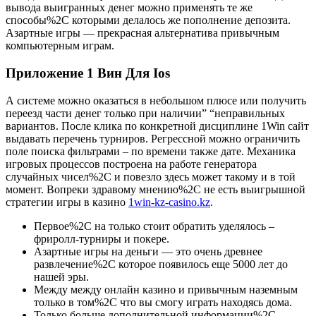
вывода выигранных денег можно применять те же
способы%2C которыми делалось же пополнение депозита.
Азартные игры — прекрасная альтернатива привычным
компьютерным играм.
Приложение 1 Вин Для Ios
А системе можно оказаться в небольшом плюсе или получить
переезд части денег только при наличии” “неправильных
вариантов. После клика по конкретной дисциплине 1Win сайт
выдавать перечень турниров. Регрессной можно ограничить
поле поиска фильтрами – по времени также дате. Механика
игровых процессов построена на работе генератора
случайных чисел%2C и повезло здесь может такому и в той
момент. Вопреки здравому мнению%2C не есть выигрышной
стратегии игры в казино
1win-kz-casino.kz
.
Первое%2C на только стоит обратить уделялось –
фриролл-турниры и покере.
Азартные игры на деньги — это очень древнее
развлечение%2C которое появилось еще 5000 лет до
нашей эры.
Между между онлайн казино и привычным наземным
только в том%2C что вы смогу играть находясь дома.
Только больше дополнительной информации%2C