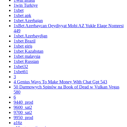
1Win Brasil
1win Turkiye
1xbet
1xbet apk
1xbet Azerbajan
1xBet Azerbaycan Qeydiyyat Mobi AZ Yukle Elaqe Nomresi
449
1xbet Azerbaydjan
1xbet Brazil
1xbet giriş
1xbet Kazahstan
1xbet malaysia
1xbet Russian
1xbet32
1xbet61
3
4 Genius Ways To Make Money With Chat Gpt 543
50 Darmowych Spinów na Book of Dead w Vulkan Vegas
580
6
9440_prod
9600_sat2
9700_sat2
9950_prod
a16z