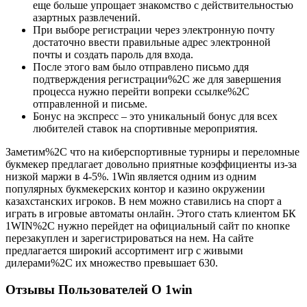
еще больше упрощает знакомство с действительностью
азартных развлечений.
При выборе регистрации через электронную почту
достаточно ввести правильные адрес электронной
почты и создать пароль для входа.
После этого вам было отправлено письмо ддя
подтверждения регистрации%2C же для завершения
процесса нужно перейти вопреки ссылке%2C
отправленной и письме.
Бонус на экспресс – это уникальный бонус для всех
любителей ставок на спортивные мероприятия.
Заметим%2C что на киберспортивные турниры и переломные
букмекер предлагает довольно приятные коэффициенты из-за
низкой маржи в 4-5%. 1Win является одним из одним
популярных букмекерских контор и казино окружении
казахстанских игроков. В нем можно ставились на спорт а
играть в игровые автоматы онлайн. Этого стать клиентом БК
1WIN%2C нужно перейдет на официальный сайт по кнопке
перезакуплен и зарегистрироваться на нем. На сайте
предлагается широкий ассортимент игр с живыми
дилерами%2C их множество превышает 630.
Отзывы Пользователей О 1win