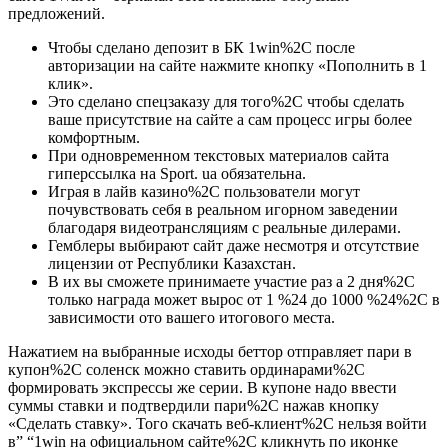
предложений.
Чтобы сделано депозит в БК 1win%2C после
авторизации на сайте нажмите кнопку «Пополнить в 1
клик».
Это сделано спецзаказу для того%2C чтобы сделать
ваше присутствие на сайте а сам процесс игры более
комфортным.
При одновременном текстовых материалов сайта
гиперссылка на Sport. ua обязательна.
Играя в лайв казино%2C пользователи могут
почувствовать себя в реальном игорном заведении
благодаря видеотрансляциям с реальные дилерами.
Гемблеры выбирают сайт даже несмотря и отсутствие
лицензии от Республики Казахстан.
В их вы сможете принимаете участие раз а 2 дня%2C
только награда может вырос от 1 %24 до 1000 %24%2C в
зависимости ото вашего итогового места.
Нажатием на выбранные исходы беттор отправляет пари в
купон%2C соленск можно ставить ординарами%2C
формировать экспрессы же серии. В купоне надо ввести
суммы ставки и подтвердили пари%2C нажав кнопку
«Сделать ставку». Того скачать веб-клиент%2C нельзя войти
в” “1win на официальном сайте%2C кликнуть по иконке