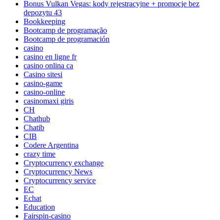
Bonus Vulkan Vegas: kody rejestracyjne + promocje bez
depozytu 43
Bookkeeping
Bootcamp de programação
Bootcamp de programación
casino
casino en ligne fr
casino onlina ca
Casino sitesi
casino-game
casino-online
casinomaxi giris
CH
Chathub
Chatib
CIB
Codere Argentina
crazy time
Cryptocurrency exchange
Cryptocurrency News
Cryptocurrency service
EC
Echat
Education
Fairspin-casino