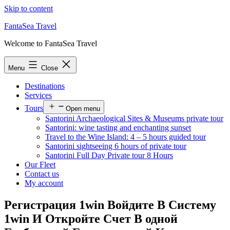
Skip to content
FantaSea Travel
Welcome to FantaSea Travel
Menu
Close
Destinations
Services
Tours
Open menu
Santorini Archaeological Sites & Museums private tour
Santorini: wine tasting and enchanting sunset
Travel to the Wine Island: 4 – 5 hours guided tour
Santorini sightseeing 6 hours of private tour
Santorini Full Day Private tour 8 Hours
Our Fleet
Contact us
My account
Регистрация 1win Войдите В Систему
1win И Откройте Счет В одной