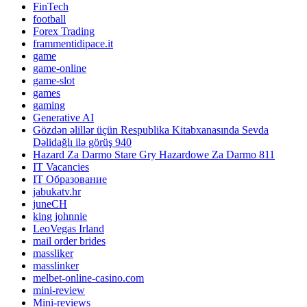
FinTech
football
Forex Trading
frammentidipace.it
game
game-online
game-slot
games
gaming
Generative AI
Gözdən əlillər üçün Respublika Kitabxanasında Sevda
Dəlidağlı ilə görüş 940
Hazard Za Darmo Stare Gry Hazardowe Za Darmo 811
IT Vacancies
IT Образование
jabukatv.hr
juneCH
king johnnie
LeoVegas Irland
mail order brides
massliker
masslinker
melbet-online-casino.com
mini-review
Mini-reviews