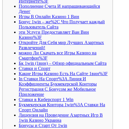
Интернете%3F
Пополнение Счета И напрашивающийся
Денег
Игры В Онлайн Казино 1 Вин
Бонус 1win – же%2C Что Получает каждый
Пользователь Сайта
эти Услуги Предоставляет Ван Вин
Казино%3F
Откройте Для Себя мир Лучших Азартных
Развлечений!
можно Ли Скачать все Игры Казино на
Смартфон%3F
Бк 1win (1вин) – Обзор официальным Сайта
Ставки и Спорт
Какие Игры Казино Есть На Сайте 1вин%3F
In Ставки На Спорт%3A Линия И
Коэффициенты Букмекерской Конторы
Регистрация С Бонусом же Мобильное
Приложение
Ставки в Киберспорт 1 Win
Букмекерская Контора 1win%3A Ставки На
Спорт Онлайн
Лицензия на Проведение Азартных Игр В
1win Казино Украина
Бонусы и Старт От 1win