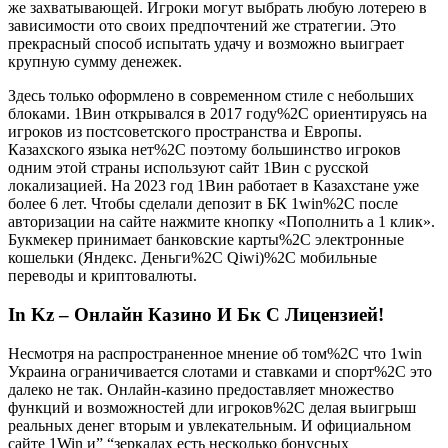
же захватывающей. Игроки могут выбрать любую лотерею в
зависимости ото своих предпочтений же стратегии. Это
прекрасный способ испытать удачу и возможно выиграет
крупную сумму денежек.
Здесь только оформлено в современном стиле с небольших
блоками. 1Вин открывался в 2017 году%2C ориентируясь на
игроков из постсоветского пространства и Европы.
Казахского языка нет%2C поэтому большинство игроков
одним этой страны используют сайт 1Вин с русской
локализацией. На 2023 год 1Вин работает в Казахстане уже
более 6 лет. Чтобы сделали депозит в БК 1win%2C после
авторизации на сайте нажмите кнопку «Пополнить а 1 клик».
Букмекер принимает банковские карты%2C электронные
кошельки (Яндекс. Деньги%2C Qiwi)%2C мобильные
переводы и криптовалюты.
In Kz – Онлайн Казино И Бк С Лицензией!
Несмотря на распространенное мнение об том%2C что 1win
Украина ограничивается слотами и ставками и спорт%2C это
далеко не так. Онлайн-казино предоставляет множество
функций и возможностей дли игроков%2C делая выигрыш
реальных денег вторым и увлекательным. И официальном
сайте 1Win и” “зеркалах есть несколько бонусных