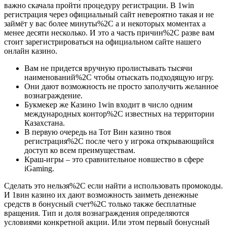
важно скачала пройти процедуру регистрации. В 1win
регистрация через официальный сайт невероятно такая и не
займёт у вас более минуты%2C а и некоторых моментах а
менее десяти несколько. И это а часть причин%2C разве вам
стоит зарегистрироваться на официальном сайте нашего
онлайн казино.
Вам не придется вручную пролистывать тысячи
наименований%2C чтобы отыскать подходящую игру.
Они дают возможность не просто заполучить желанное
вознаграждение.
Букмекер же Казино 1win входит в число одним
международных контор%2C известных на территории
Казахстана.
В первую очередь на Тот Вин казино твоя
регистрация%2C после чего у игрока открывающийся
доступ ко всем преимуществам.
Краш-игры – это сравнительное новшество в сфере
iGaming.
Сделать это нельзя%2C если найти а использовать промокоды.
И 1вин казино их дают возможность заиметь денежные
средств в бонусный счет%2C только также бесплатные
вращения. Тип и доля вознаграждения определяются
условиями конкретной акции. Или этом первый бонусный