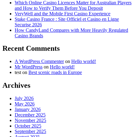
Which Online Casino Licences Matter for Australian Players
and How to Verify Them Before You Deposit
VeryWell and the Mobile First Casino Experience
Stake Casino France : Site Officiel et Casino en Ligne
Securise 2026
How CandyLand Compares with More Heavily Regulated
Casino Brands
Recent Comments
A WordPress Commenter
on
Hello world!
Mr WordPress
on
Hello world!
test
on
Best scenic roads in Europe
Archives
July 2026
May 2026
January 2026
December 2025
November 2025
October 2025
September 2025
August 2025