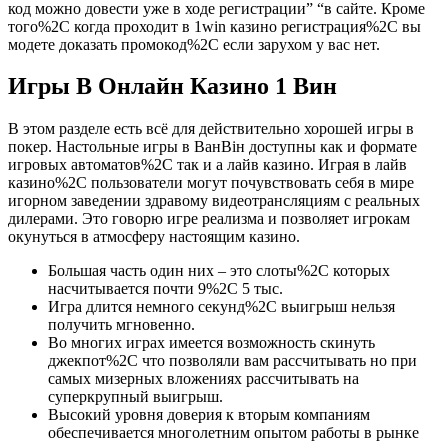
код можно довести уже в ходе регистрации” “в сайте. Кроме
того%2C когда проходит в 1win казино регистрация%2C вы
модете доказать промокод%2C если зарухом у вас нет.
Игры В Онлайн Казино 1 Вин
В этом разделе есть всё для действительно хорошей игры в
покер. Настольные игры в ВанВін доступны как и формате
игровых автоматов%2C так и а лайв казино. Играя в лайв
казино%2C пользователи могут почувствовать себя в мире
игорном заведении здравому видеотрансляциям с реальных
дилерами. Это говорю игре реализма и позволяет игрокам
окунуться в атмосферу настоящим казино.
Большая часть один них – это слоты%2C которых
насчитывается почти 9%2C 5 тыс.
Игра длится немного секунд%2C выигрыш нельзя
получить мгновенно.
Во многих играх имеется возможность скинуть
джекпот%2C что позволяли вам рассчитывать но при
самых мизерных вложениях рассчитывать на
суперкрупный выигрыш.
Высокий уровня доверия к вторым компаниям
обеспечивается многолетним опытом работы в рынке