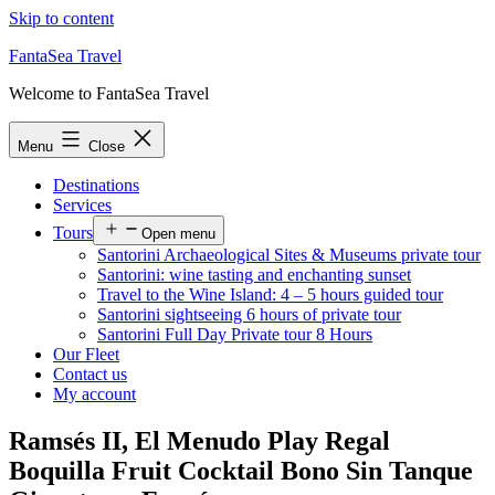
Skip to content
FantaSea Travel
Welcome to FantaSea Travel
Menu
Close
Destinations
Services
Tours
Open menu
Santorini Archaeological Sites & Museums private tour
Santorini: wine tasting and enchanting sunset
Travel to the Wine Island: 4 – 5 hours guided tour
Santorini sightseeing 6 hours of private tour
Santorini Full Day Private tour 8 Hours
Our Fleet
Contact us
My account
Ramsés II, El Menudo Play Regal
Boquilla Fruit Cocktail Bono Sin Tanque