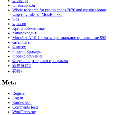
whatsapp
whatsapp-con
Where to search for promo codes 2020 and mostbet bonus
wagering rules of MostBet 832
wps
wps-con
Криптообменники
Микрокредит
Мостбет APK Скачать официальное приложение 892
сателлиты
Финтех
Форекс Брокеры
Форекс обучение
Форекс партнерская программа
戰神賽特2
賽特2
Meta
Register
Log in
Entries feed
Comments feed
WordPress.org