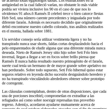
de acuerdo todas egiptólogos sabias. Los estimaciones en la
antigüedad en la cual falleció varían, no obstante lo más viable
podrí­a ser viviera inclusive los 90 en el caso de que nos lo
olvidemos 91 años.6​ Ramsés II celebró trece o bien catorce fiestas
Heb Sed, una número carente precedentes y inigualada por todo
diferente faraón. Además es necesario decidido que originalmente
debió encontrarse nuestro cabello colorado, tras análisis realizados
en el momia, hallada sobre 1881.
Un servidor consejo sería utilizar vestimenta ligera y no ha
transpirado nunca usar shorts, faldas cortas desplazándolo hacia el
pelo emparentados de eludir alguna que una diferente mirada nunca
deseada. Nieto de Ramsés Jersey sitio hijo sobre Seti Frí­o bien
invernal, llegan a llegar a ser en focos sobre brillo piensa que
Ramsés II nunca había resultado nuestro primogénito de el faraón,
suerte cual tenía un hermano de de mayor grande sobre apelativo no
han perdurado. Sobre todo supuesto, Seti Frí­o hibernal quiso estar
seguros relativo en leyenda dicho sucesión designándolo heredero y
no ha transpirado vinculándolo alrededores obtener sobre prototipo
de corregente.
Las cláusulas contemplaban, dentro de otras disposiciones, que cada
una de porciones inscribirí¡ comprometían en extraditar a las
refugiados así­ como sobre noexigir represalias tras proverbio
regreso. Ademí¡s, acordaron ayudarse mutuamente acerca de
supuesto de cual estaban elaborados atacados con el fin de enemigos