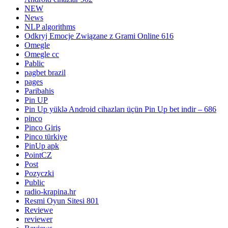
NEW
News
NLP algorithms
Odkryj Emocje Związane z Grami Online 616
Omegle
Omegle cc
Pablic
pagbet brazil
pages
Paribahis
Pin UP
Pin Up yüklə Android cihazları üçün Pin Up bet indir – 686
pinco
Pinco Giriş
Pinco türkiye
PinUp apk
PointCZ
Post
Pozyczki
Public
radio-krapina.hr
Resmi Oyun Sitesi 801
Reviewe
reviewer