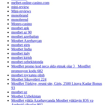
melbet-online-casino.com
mini-review
Mini-reviews
monobrand
monobrend
Monro-casino
mostbet apk
mostbet az 90
mostbet azerbaijan
Mostbet Azerbaycan
mostbet giriş
Mostbet India
mostbet italy
mostbet kirish
mostbet ozbekistonda
MostBet promo kod necə əldə etmək olar 》 MostBet
promosyon kodu 682
mostbet royxatga olish
Mostbet Şikayetleri 224
MostBet Türkiye, resmi site, Giriş, 2500 Liraya Kadar Bonus
93
mostbet uz
Mostbet Uzbekistan
MostBet yüklə Azərbaycanda Mostbet yükləyin IOS və
Android cihazlar 902