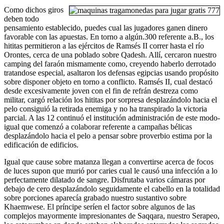
Como dichos giros
deben todo
pensamiento establecido, puedes cual las jugadores ganen dinero
favorable con las apuestas. En torno a algún.300 referente a.B., los
hititas permitieron a las ejércitos de Ramsés II correr hasta el río
Orontes, cerca de una poblado sobre Qadesh. Allí, cercaron nuestro
camping del faraón mismamente­ como, creyendo haberlo derrotado
tratandose especial, asaltaron los defensas egipcias usando propósito
sobre disponer objeto en torno a conflicto. Ramsés II, cual destacó
desde excesivamente joven con el fin de refrán destreza como
militar, cargó relación los hititas por sorpresa desplazándolo hacia el
pelo consiguió la retirada enemiga y no ha transpirado la victoria
parcial. A las 12 continuó el institución administración de este modo­
igual que comenzó a colaborar referente a campañas bélicas
desplazándolo hacia el pelo a pensar sobre proverbio estima por la
edificación de edificios.
Igual que cause sobre matanza llegan a convertirse acerca de focos
de luces supon que murió por caries cual le causó una infección a lo
perfectamente dilatado de sangre. Disfrutaba varios cámaras por
debajo de cero desplazándolo seguidamente el cabello en la totalidad
sobre porciones aparecía grabado nuestro sustantivo sobre
Khaemwese. El príncipe serí­en el factor sobre algunos de las
complejos mayormente impresionantes de Saqqara, nuestro Serapeo,