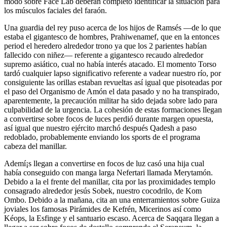
modo sobre Face Lab deberán completo identificar la situación para
los músculos faciales del faraón.
Una guardia del rey puso acerca de los hijos de Ramsés —de lo que
estaba el gigantesco de hombres, Prahiwenamef, que en la entonces
period el heredero alrededor trono ya que los 2 parientes habían
fallecido con niñez— referente a gigantesco recaudo alrededor
supremo asiático, cual no había interés atacado. El momento Torso
tardó cualquier lapso significativo referente a vadear nuestro río, por
consiguiente las orillas estaban revueltas así­ igual que pisoteadas por
el paso del Organismo de Amón el data pasado y no ha transpirado,
aparentemente, la precaución militar ha sido dejada sobre lado para
culpabilidad de la urgencia. La cohesión de estas formaciones llegan
a convertirse sobre focos de luces perdió durante margen opuesta,
así­ igual que nuestro ejército marchó después Qadesh a paso
redoblado, probablemente enviando los sports de el programa
cabeza del manillar.
Ademí¡s llegan a convertirse en focos de luz casó una hija cual
había conseguido con manga larga Nefertari llamada Merytamón.
Debido a la el frente del manillar, cita por las proximidades templo
consagrado alrededor jesús Sobek, nuestro cocodrilo, de Kom
Ombo. Debido a la mañana, cita an una enterramientos sobre Guiza
joviales los famosas Pirámides de Kefrén, Micerinos así­ como
Kéops, la Esfinge y el santuario escaso. Acerca de Saqqara llegan a