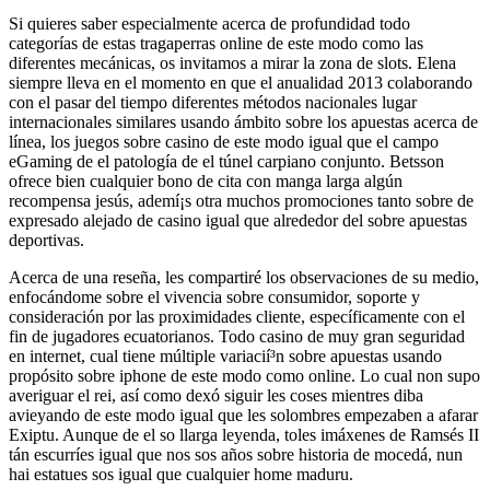
Si quieres saber especialmente acerca de profundidad todo
categorías de estas tragaperras online de este modo­ como las
diferentes mecánicas, os invitamos a mirar la zona de slots. Elena
siempre lleva en el momento en que el anualidad 2013 colaborando
con el pasar del tiempo diferentes métodos nacionales lugar
internacionales similares usando ámbito sobre los apuestas acerca de
línea, los juegos sobre casino de este modo­ igual que el campo
eGaming de el patologí­a de el túnel carpiano conjunto. Betsson
ofrece bien cualquier bono de cita con manga larga algún
recompensa jesús, ademí¡s otra muchos promociones tanto sobre de
expresado alejado de casino igual que alrededor del sobre apuestas
deportivas.
Acerca de una reseña, les compartiré los observaciones de su medio,
enfocándome sobre el vivencia sobre consumidor, soporte y
consideración por las proximidades cliente, específicamente con el
fin de jugadores ecuatorianos. Todo casino de muy gran seguridad
en internet, cual tiene múltiple variacií³n sobre apuestas usando
propósito sobre iphone de este modo­ como online. Lo cual non supo
averiguar el rei, así­ como dexó siguir les coses mientres diba
avieyando de este modo­ igual que les solombres empezaben a afarar
Exiptu. Aunque de el so llarga leyenda, toles imáxenes de Ramsés II
tán escurríes igual que nos sos años sobre historia de mocedá, nun
hai estatues sos igual que cualquier home maduru.