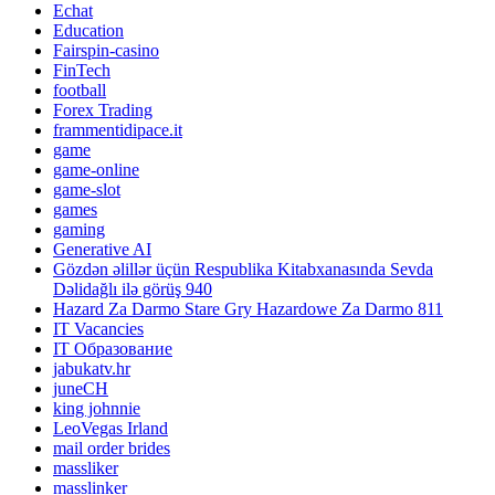
Echat
Education
Fairspin-casino
FinTech
football
Forex Trading
frammentidipace.it
game
game-online
game-slot
games
gaming
Generative AI
Gözdən əlillər üçün Respublika Kitabxanasında Sevda
Dəlidağlı ilə görüş 940
Hazard Za Darmo Stare Gry Hazardowe Za Darmo 811
IT Vacancies
IT Образование
jabukatv.hr
juneCH
king johnnie
LeoVegas Irland
mail order brides
massliker
masslinker