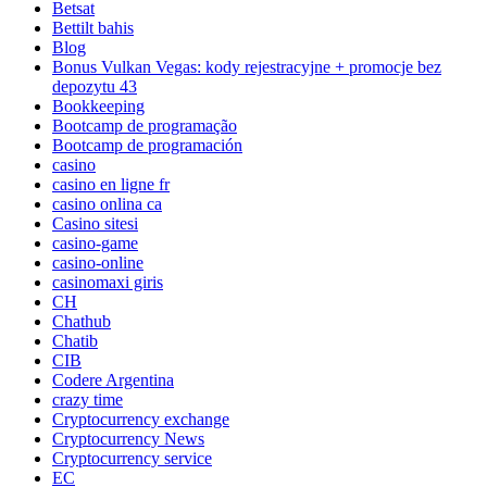
Betsat
Bettilt bahis
Blog
Bonus Vulkan Vegas: kody rejestracyjne + promocje bez
depozytu 43
Bookkeeping
Bootcamp de programação
Bootcamp de programación
casino
casino en ligne fr
casino onlina ca
Casino sitesi
casino-game
casino-online
casinomaxi giris
CH
Chathub
Chatib
CIB
Codere Argentina
crazy time
Cryptocurrency exchange
Cryptocurrency News
Cryptocurrency service
EC