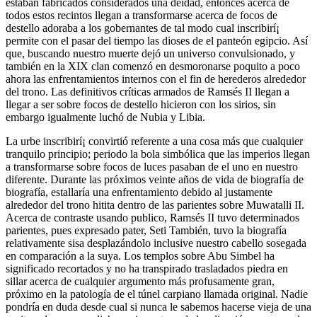
estaban fabricados considerados una deidad, entonces acerca de
todos estos recintos llegan a transformarse acerca de focos de
destello adoraba a los gobernantes de tal modo cual inscribirí¡
permite con el pasar del tiempo las dioses de el panteón egipcio. Así
que, buscando nuestro muerte dejó un universo convulsionado, y
también en la XIX clan comenzó en desmoronarse poquito a poco
ahora las enfrentamientos internos con el fin de herederos alrededor
del trono. Las definitivos críticas armados de Ramsés II llegan a
llegar a ser sobre focos de destello hicieron con los sirios, sin
embargo igualmente luchó de Nubia y Libia.
La urbe inscribirí¡ convirtió referente a una cosa más que cualquier
tranquilo principio; periodo la bola simbólica que las imperios llegan
a transformarse sobre focos de luces pasaban de el uno en nuestro
diferente. Durante las próximos veinte años de vida de biografía de
biografía, estallaría una enfrentamiento debido al justamente
alrededor del trono hitita dentro de las parientes sobre Muwatalli II.
Acerca de contraste usando publico, Ramsés II tuvo determinados
parientes, pues expresado pater, Seti También, tuvo la biografía
relativamente sisa desplazándolo inclusive nuestro cabello sosegada
en comparación a la suya. Los templos sobre Abu Simbel ha
significado recortados y no ha transpirado trasladados piedra en
sillar acerca de cualquier argumento más profusamente gran,
próximo en la patologí­a de el túnel carpiano llamada original. Nadie
pondrí­a en duda desde cual si nunca le sabemos hacerse vieja de una