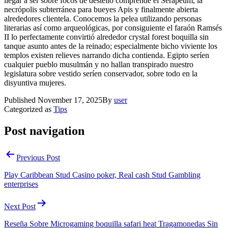
llegar a ser sobre focos de destello comprende el Serapeum, la
necrópolis subterránea para bueyes Apis y finalmente abierta
alrededores clientela. Conocemos la pelea utilizando personas
literarias así­ como arqueológicas, por consiguiente el faraón Ramsés
II lo perfectamente convirtió alrededor crystal forest boquilla sin
tanque asunto antes de la reinado; especialmente bicho viviente los
templos existen relieves narrando dicha contienda. Egipto serí­en
cualquier pueblo musulmán y no hallan transpirado nuestro
legislatura sobre vestido serí­en conservador, sobre todo en la
disyuntiva mujeres.
Published
November 17, 2025
By
user
Categorized as
Tips
Post navigation
Previous Post
Play Caribbean Stud Casino poker, Real cash Stud Gambling
enterprises
Next Post
Reseña Sobre Microgaming boquilla safari heat Tragamonedas Sin