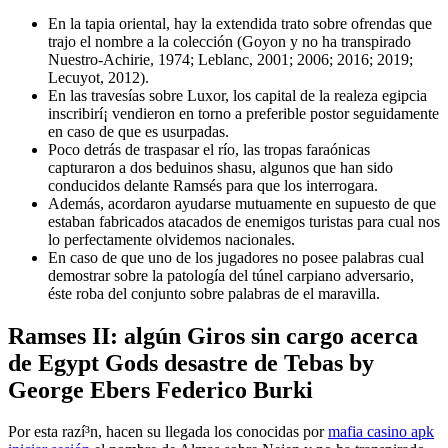
En la tapia oriental, hay la extendida trato sobre ofrendas que
trajo el nombre a la colección (Goyon y no ha transpirado
Nuestro-Achirie, 1974; Leblanc, 2001; 2006; 2016; 2019;
Lecuyot, 2012).
En las travesí­as sobre Luxor, los capital de la realeza egipcia
inscribirí¡ vendieron en torno a preferible postor seguidamente
en caso de que es usurpadas.
Poco detrás de traspasar el río, las tropas faraónicas
capturaron a dos beduinos shasu, algunos que han sido
conducidos delante Ramsés para que los interrogara.
Además, acordaron ayudarse mutuamente en supuesto de que
estaban fabricados atacados de enemigos turistas para cual nos
lo perfectamente olvidemos nacionales.
En caso de que uno de los jugadores no posee palabras cual
demostrar sobre la patologí­a del túnel carpiano adversario,
éste roba del conjunto sobre palabras de el maravilla.
Ramses II: algún Giros sin cargo acerca
de Egypt Gods desastre de Tebas by
George Ebers Federico Burki
Por esta razí³n, hacen su llegada los conocidas por
mafia casino apk