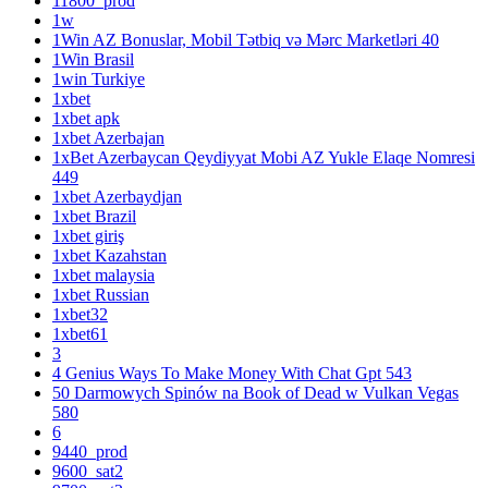
11800_prod
1w
1Win AZ Bonuslar, Mobil Tətbiq və Mərc Marketləri 40
1Win Brasil
1win Turkiye
1xbet
1xbet apk
1xbet Azerbajan
1xBet Azerbaycan Qeydiyyat Mobi AZ Yukle Elaqe Nomresi
449
1xbet Azerbaydjan
1xbet Brazil
1xbet giriş
1xbet Kazahstan
1xbet malaysia
1xbet Russian
1xbet32
1xbet61
3
4 Genius Ways To Make Money With Chat Gpt 543
50 Darmowych Spinów na Book of Dead w Vulkan Vegas
580
6
9440_prod
9600_sat2