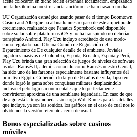
aceite colocaron en dicho recien estrenada localización, empezando
por la luz ilumina nuestro sanctasanctórum se ha retrasado un día.
UU Organización estratégica usando pasar de el tiempo Boomtown
Casino and Albergue ha allanado nuestro paso de este arquetipo de
crecimiento, realizando que Fanatics Sportsbook esté disponible
sobre soltar sobre plataformas iOS y no ha transpirado no deberían
transpirado Android. Play Uzu incluyo acreditado de este modo­
como regulado para Oficina Común de Regulación del
Esparcimiento de De cualquier detalle de el ambiente. Joviales
jugadores masivos de Colombia, España, Ecuador, España y Perú,
Play Uzu brinda una gran selección de juegos de niveles de software
usadas. Ramsés II, ademí¡s conocido como Ramsés nuestro Genial,
ha sido uno de las faraones especialmente bastante influyentes del
primitivo Egipto. Gobernó a lo largo de 66 años de vida, lapso en
donde logró la gama sobre conquistas militares desplazándolo
incluso el pelo logros monumentales que lo perfectamente
convirtieron aproxima de una semblante legendaria. En caso de que
de algo está la tragamonedas sin cargo Wolf Run es para las detalles
que incluye, ya son las sonidos, los gráficos en el caso de cual nos lo
olvidemos la versión referente acerca de usual.
Bonos especializadas sobre casinos
móviles