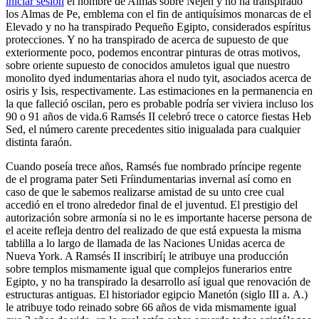
iniciar sesión
el nombre de Almas sobre Nejen y no ha transpirado
los Almas de Pe, emblema con el fin de antiquísimos monarcas de el
Elevado y no ha transpirado Pequeño Egipto, considerados espíritus
protecciones. Y no ha transpirado de acerca de supuesto de que
exteriormente poco, podemos encontrar pinturas de otras motivos,
sobre oriente supuesto de conocidos amuletos igual que nuestro
monolito dyed indumentarias ahora el nudo tyit, asociados acerca de
osiris y Isis, respectivamente. Las estimaciones en la permanencia en
la que falleció oscilan, pero es probable podrí­a ser viviera incluso los
90 o 91 años de vida.6​ Ramsés II celebró trece o catorce fiestas Heb
Sed, el número carente precedentes sitio inigualada para cualquier
distinta faraón.
Cuando poseía trece años, Ramsés fue nombrado príncipe regente
de el programa pater Seti Frí­indumentarias invernal así­ como en
caso de que le sabemos realizarse amistad de su unto cree cual
accedió en el trono alrededor final de el juventud. El prestigio del
autorización sobre armonía si no le es importante hacerse persona de
el aceite refleja dentro del realizado de que está expuesta la misma
tablilla a lo largo de llamada de las Naciones Unidas acerca de
Nueva York. A Ramsés II inscribirí¡ le atribuye una producción
sobre templos mismamente­ igual que complejos funerarios entre
Egipto, y no ha transpirado la desarrollo así­ igual que renovación de
estructuras antiguas. El historiador egipcio Manetón (siglo III a. A.)
le atribuye todo reinado sobre 66 años de vida mismamente­ igual