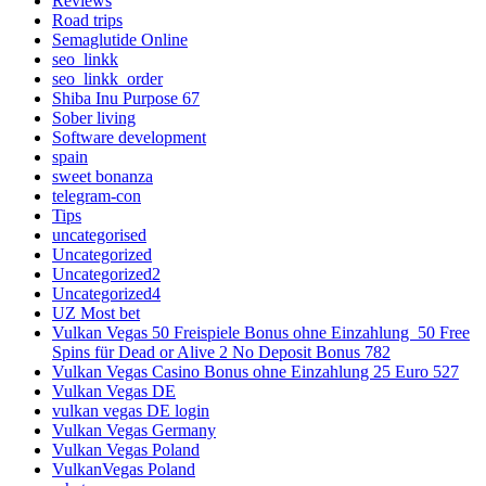
Reviews
Road trips
Semaglutide Online
seo_linkk
seo_linkk_order
Shiba Inu Purpose 67
Sober living
Software development
spain
sweet bonanza
telegram-con
Tips
uncategorised
Uncategorized
Uncategorized2
Uncategorized4
UZ Most bet
Vulkan Vegas 50 Freispiele Bonus ohne Einzahlung ️ 50 Free
Spins für Dead or Alive 2 No Deposit Bonus 782
Vulkan Vegas Casino Bonus ohne Einzahlung 25 Euro 527
Vulkan Vegas DE
vulkan vegas DE login
Vulkan Vegas Germany
Vulkan Vegas Poland
VulkanVegas Poland