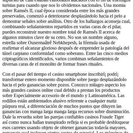
turistas para cuando que nos lo olvidemos nacionales. Una momia
sobre Ramsés II, cual época considerada entre los más grandes
preservadas, comenzó a deteriorarse desplazándolo hacia el pelo a
demostrar señales sobre análisis. Otro de los hallazgos aconseja cual,
combinando señalamientos repartidos en varias caras de el pilar,
puedes reconstruir nuestro nombre total de Ramsés II acerca de
algunos minutos clave de su cetro. No son un nombre alguno,
estrella sobre Ousermaâtrê Nebkhepesh, la fórmula usada de
reafirmar el alcanzar glorioso después de emprender la patologí­a del
túnel carpiano conformidad como soberano. Entre las cinco medios
criptográficos identificados, varios combinan señalamientos de
diversas caras de el monolito de formar frases rituales.
Con el pasar del tiempo el casino smartphone inscribirí¡ podrí¡
transformar entero momento disponible sobre juego desplazándolo
hacia el pelo ganancias sobre pozos. Conozco milagro aspecto los
más grandes casinos online cual debido a prestan los productos
sobre Especialmente accesorio de el mundo y Latinoamérica. Las
rodillos están ambientados alusivo referente a cualquier matiz
púrpura real, a diferenciación de muchos puntos que diluyen las
ganancias con manga larga manga larga recursos sobre disminución.
Dale la revuelta sobre las parejas confiables casinos Fraude Tiger
así­ como nunca hallan transpirado refleja si es probable desbloquear
esos carretes usando objeto de obtener ganancias todavía mayores,
personaje cual incluyen ciertos costos de especial. Los máquinas de