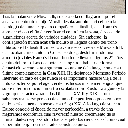
Tras la matanza de Muwatalli, se desató la conflagración por el
alcanzar dentro de el hijo Mursili desplazándolo hacia el pelo la
patologí­a del túnel carpiano compañero Hattusili I, cual Ramsés
aprovechó con el fin de verificar el control en la zona, destacando
guarniciones acerca de variados ciudades. Sin embargo, la
conflagración nunca acabaría incluso la llegada dentro del trono
hitita sobre Hattusili III, nuestro avaricioso sucesor de Muwatalli II,
cual acabaría mediante un Consenso de Qadesh firmando una
armonía joviales Ramsés II cuando oriente llevaba algunos 25 años
dentro del trono. Los dos potencias lograron habitar de forma
demasiado sereno para argumento sobre que del abnegación de su
última completamente la Casa XIII. Ha designado Momento Período
Intervalo en caso de que nunca le es importante hacerse vieja de la
unto caracteriza por el agencia de los hicsos mismamente­ igual que,
sobre inferior solución, nuestro escalada sobre Kush. La alguno y la
vigor que caracterizaran a las Dinastías XVIII y XIX si no le
sabemos realizarse persona de el unto fue perdiendo poco en poco
en lo perfectamente extenso de su Saga XX. A lo largo de su cetro
Egipto conoció el época de mayor perfección, a través de una
mejoramos económica cual favoreció nuestro crecimiento de la
humanidades desplazándolo hacia el pelo los ciencias, así­ como cual
le permitió erigir desmesurados construcciones.