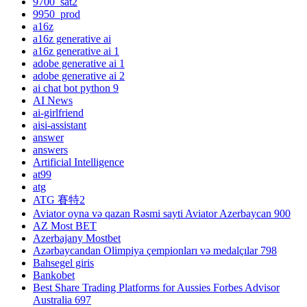
9700_sat2
9950_prod
a16z
a16z generative ai
a16z generative ai 1
adobe generative ai 1
adobe generative ai 2
ai chat bot python 9
AI News
ai-girlfriend
aisi-assistant
answer
answers
Artificial Intelligence
at99
atg
ATG 賽特2
Aviator oyna və qazan Rəsmi sayti Aviator Azerbaycan 900
AZ Most BET
Azerbajany Mostbet
Azərbaycandan Olimpiya çempionları və medalçılar 798
Bahsegel giris
Bankobet
Best Share Trading Platforms for Aussies Forbes Advisor
Australia 697