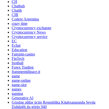
CH
Chathub
Chatib
CIB
Codere Argentina
crazy time
Cryptocurrency exchange
Cryptocurrency News
Cryptocurrency service
EC
Echat
Education
Fairspin-casino
FinTech
football
Forex Trading
frammentidipace.it
game
game-online
game-slot
games
gaming
Generative AI
Gözdən əlillər üçün Respublika Kitabxanasında Sevda
Dəlidağlı ilə görüş 940