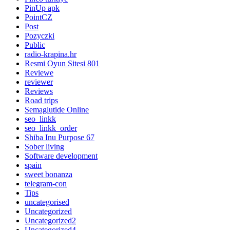
PinUp apk
PointCZ
Post
Pozyczki
Public
radio-krapina.hr
Resmi Oyun Sitesi 801
Reviewe
reviewer
Reviews
Road trips
Semaglutide Online
seo_linkk
seo_linkk_order
Shiba Inu Purpose 67
Sober living
Software development
spain
sweet bonanza
telegram-con
Tips
uncategorised
Uncategorized
Uncategorized2
Uncategorized4