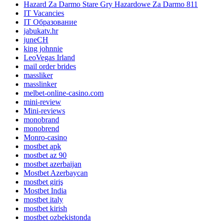
Hazard Za Darmo Stare Gry Hazardowe Za Darmo 811
IT Vacancies
IT Образование
jabukatv.hr
juneCH
king johnnie
LeoVegas Irland
mail order brides
massliker
masslinker
melbet-online-casino.com
mini-review
Mini-reviews
monobrand
monobrend
Monro-casino
mostbet apk
mostbet az 90
mostbet azerbaijan
Mostbet Azerbaycan
mostbet giriş
Mostbet India
mostbet italy
mostbet kirish
mostbet ozbekistonda