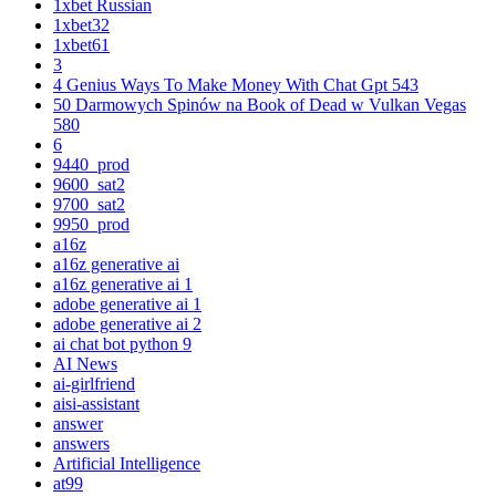
1xbet Russian
1xbet32
1xbet61
3
4 Genius Ways To Make Money With Chat Gpt 543
50 Darmowych Spinów na Book of Dead w Vulkan Vegas
580
6
9440_prod
9600_sat2
9700_sat2
9950_prod
a16z
a16z generative ai
a16z generative ai 1
adobe generative ai 1
adobe generative ai 2
ai chat bot python 9
AI News
ai-girlfriend
aisi-assistant
answer
answers
Artificial Intelligence
at99