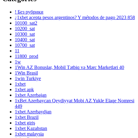
! Без рубрики
¿1xbet acepta pesos argentinos? Y métodos de pago 2023 858
10100_sat2
10200_sat
10300_sat
10400_sat
10700_sat
11
11800_prod
1w
1Win AZ Bonuslar, Mobil Tətbiq və Mərc Marketləri 40
1Win Brasil
1win Turkiye
1xbet
1xbet apk
1xbet Azerbajan
1xBet Azerbaycan Qeydiyyat Mobi AZ Yukle Elaqe Nomresi
449
1xbet Azerbaydjan
1xbet Brazil
1xbet giriş
1xbet Kazahstan
1xbet malaysia