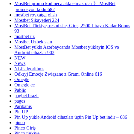
MostBet promo kod necə əldə etmək olar 》 MostBet
promosyon kodu 682
mostbet royxatga olish
Mostbet Şikayetleri 224
MostBet Türkiye, resmi site, Giriş, 2500 Liraya Kadar Bonus
93
mostbet uz
Mostbet Uzbekistan
MostBet yüklə Azərbaycanda Mostbet yükləyin IOS və
Android cihazlar 902
NEW
News
NLP algorithms
Odkryj Emocje Związane z Grami Online 616
Omegle
Omegle cc
Pablic
pagbet brazil
pages
Paribahis
Pin UP
Pin Up yüklə Android cihazları üçün Pin Up bet indir – 686
pinco
Pinco Giriş
Pinco türkiye