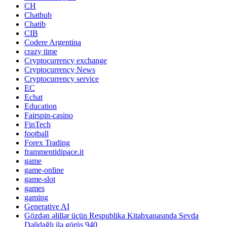
CH
Chathub
Chatib
CIB
Codere Argentina
crazy time
Cryptocurrency exchange
Cryptocurrency News
Cryptocurrency service
EC
Echat
Education
Fairspin-casino
FinTech
football
Forex Trading
frammentidipace.it
game
game-online
game-slot
games
gaming
Generative AI
Gözdən əlillər üçün Respublika Kitabxanasında Sevda
Dəlidağlı ilə görüş 940