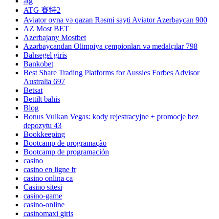
atg
ATG 賽特2
Aviator oyna və qazan Rəsmi sayti Aviator Azerbaycan 900
AZ Most BET
Azerbajany Mostbet
Azərbaycandan Olimpiya çempionları və medalçılar 798
Bahsegel giris
Bankobet
Best Share Trading Platforms for Aussies Forbes Advisor
Australia 697
Betsat
Bettilt bahis
Blog
Bonus Vulkan Vegas: kody rejestracyjne + promocje bez
depozytu 43
Bookkeeping
Bootcamp de programação
Bootcamp de programación
casino
casino en ligne fr
casino onlina ca
Casino sitesi
casino-game
casino-online
casinomaxi giris