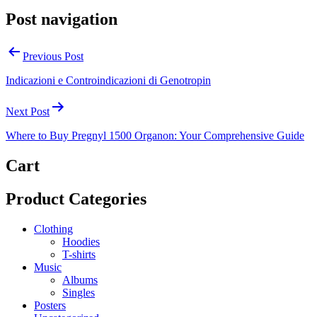
Post navigation
Previous Post
Indicazioni e Controindicazioni di Genotropin
Next Post
Where to Buy Pregnyl 1500 Organon: Your Comprehensive Guide
Cart
Product Categories
Clothing
Hoodies
T-shirts
Music
Albums
Singles
Posters