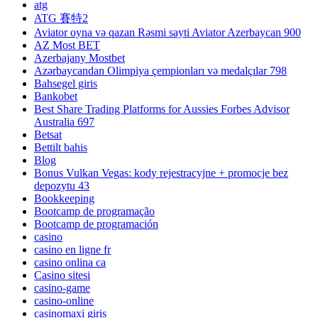
atg
ATG 賽特2
Aviator oyna və qazan Rəsmi sayti Aviator Azerbaycan 900
AZ Most BET
Azerbajany Mostbet
Azərbaycandan Olimpiya çempionları və medalçılar 798
Bahsegel giris
Bankobet
Best Share Trading Platforms for Aussies Forbes Advisor
Australia 697
Betsat
Bettilt bahis
Blog
Bonus Vulkan Vegas: kody rejestracyjne + promocje bez
depozytu 43
Bookkeeping
Bootcamp de programação
Bootcamp de programación
casino
casino en ligne fr
casino onlina ca
Casino sitesi
casino-game
casino-online
casinomaxi giris