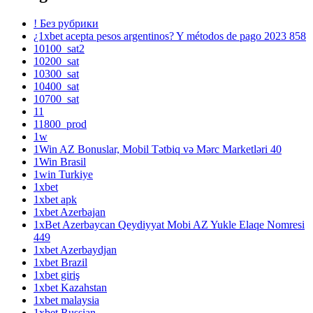
! Без рубрики
¿1xbet acepta pesos argentinos? Y métodos de pago 2023 858
10100_sat2
10200_sat
10300_sat
10400_sat
10700_sat
11
11800_prod
1w
1Win AZ Bonuslar, Mobil Tətbiq və Mərc Marketləri 40
1Win Brasil
1win Turkiye
1xbet
1xbet apk
1xbet Azerbajan
1xBet Azerbaycan Qeydiyyat Mobi AZ Yukle Elaqe Nomresi
449
1xbet Azerbaydjan
1xbet Brazil
1xbet giriş
1xbet Kazahstan
1xbet malaysia
1xbet Russian