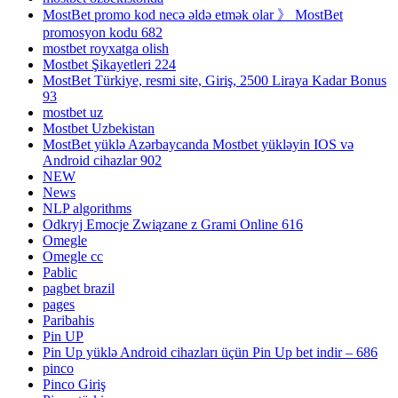
MostBet promo kod necə əldə etmək olar 》 MostBet
promosyon kodu 682
mostbet royxatga olish
Mostbet Şikayetleri 224
MostBet Türkiye, resmi site, Giriş, 2500 Liraya Kadar Bonus
93
mostbet uz
Mostbet Uzbekistan
MostBet yüklə Azərbaycanda Mostbet yükləyin IOS və
Android cihazlar 902
NEW
News
NLP algorithms
Odkryj Emocje Związane z Grami Online 616
Omegle
Omegle cc
Pablic
pagbet brazil
pages
Paribahis
Pin UP
Pin Up yüklə Android cihazları üçün Pin Up bet indir – 686
pinco
Pinco Giriş