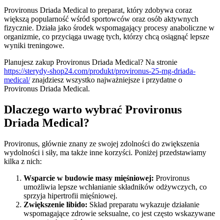
Provironus Driada Medical to preparat, który zdobywa coraz
większą popularność wśród sportowców oraz osób aktywnych
fizycznie. Działa jako środek wspomagający procesy anaboliczne w
organizmie, co przyciąga uwagę tych, którzy chcą osiągnąć lepsze
wyniki treningowe.
Planujesz zakup Provironus Driada Medical? Na stronie
https://sterydy-shop24.com/produkt/provironus-25-mg-driada-
medical/
znajdziesz wszystko najważniejsze i przydatne o
Provironus Driada Medical.
Dlaczego warto wybrać Provironus
Driada Medical?
Provironus, głównie znany ze swojej zdolności do zwiększenia
wydolności i siły, ma także inne korzyści. Poniżej przedstawiamy
kilka z nich:
Wsparcie w budowie masy mięśniowej:
Provironus
umożliwia lepsze wchłanianie składników odżywczych, co
sprzyja hipertrofii mięśniowej.
Zwiększenie libido:
Skład preparatu wykazuje działanie
wspomagające zdrowie seksualne, co jest często wskazywane