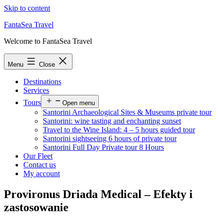
Skip to content
FantaSea Travel
Welcome to FantaSea Travel
Menu
Close
Destinations
Services
Tours
Open menu
Santorini Archaeological Sites & Museums private tour
Santorini: wine tasting and enchanting sunset
Travel to the Wine Island: 4 – 5 hours guided tour
Santorini sightseeing 6 hours of private tour
Santorini Full Day Private tour 8 Hours
Our Fleet
Contact us
My account
Provironus Driada Medical – Efekty i
zastosowanie