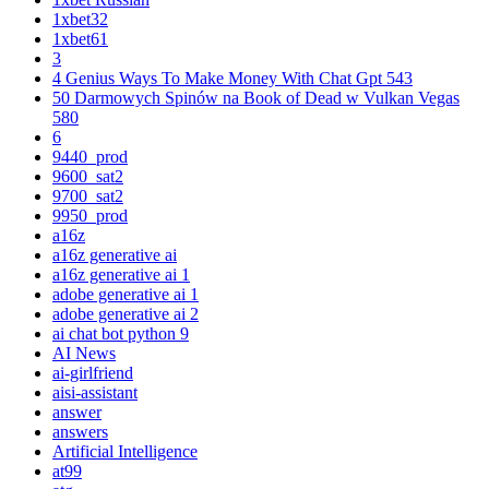
1xbet32
1xbet61
3
4 Genius Ways To Make Money With Chat Gpt 543
50 Darmowych Spinów na Book of Dead w Vulkan Vegas
580
6
9440_prod
9600_sat2
9700_sat2
9950_prod
a16z
a16z generative ai
a16z generative ai 1
adobe generative ai 1
adobe generative ai 2
ai chat bot python 9
AI News
ai-girlfriend
aisi-assistant
answer
answers
Artificial Intelligence
at99