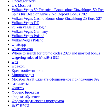
Uncategorized4
UZ Most bet
Vulkan Vegas 50 Freispiele Bonus ohne Einzahlung ️ 50 Free
Spins für Dead or Alive 2 No Deposit Bonus 782
Vulkan Vegas Casino Bonus ohne Einzahlung 25 Euro 527
Vulkan Vegas DE
vulkan vegas DE login
Vulkan Vegas Germany
Vulkan Vegas Poland
VulkanVegas Poland
whatsapp
whatsapp-con
Where to search for promo codes 2020 and mostbet bonus
wagering rules of MostBet 832
wps
wps-con
Криптообменники
Микрокредит
Мостбет APK Скачать официальное приложение 892
сателлиты
Финтех
Форекс Брокеры
Форекс обучение
Форекс партнерская программа
戰神賽特2