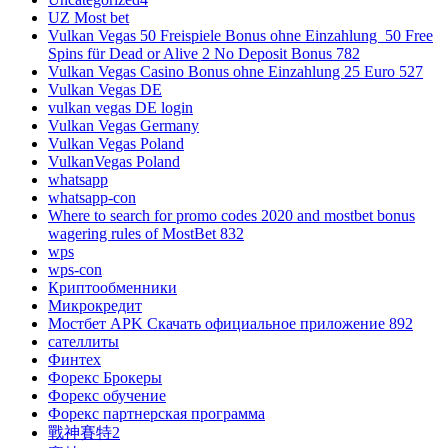
UZ Most bet
Vulkan Vegas 50 Freispiele Bonus ohne Einzahlung ️ 50 Free
Spins für Dead or Alive 2 No Deposit Bonus 782
Vulkan Vegas Casino Bonus ohne Einzahlung 25 Euro 527
Vulkan Vegas DE
vulkan vegas DE login
Vulkan Vegas Germany
Vulkan Vegas Poland
VulkanVegas Poland
whatsapp
whatsapp-con
Where to search for promo codes 2020 and mostbet bonus
wagering rules of MostBet 832
wps
wps-con
Криптообменники
Микрокредит
Мостбет APK Скачать официальное приложение 892
сателлиты
Финтех
Форекс Брокеры
Форекс обучение
Форекс партнерская программа
戰神賽特2