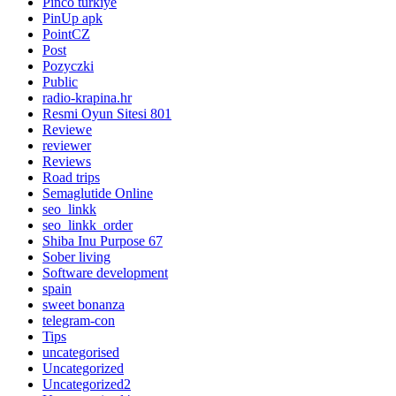
Pinco türkiye
PinUp apk
PointCZ
Post
Pozyczki
Public
radio-krapina.hr
Resmi Oyun Sitesi 801
Reviewe
reviewer
Reviews
Road trips
Semaglutide Online
seo_linkk
seo_linkk_order
Shiba Inu Purpose 67
Sober living
Software development
spain
sweet bonanza
telegram-con
Tips
uncategorised
Uncategorized
Uncategorized2