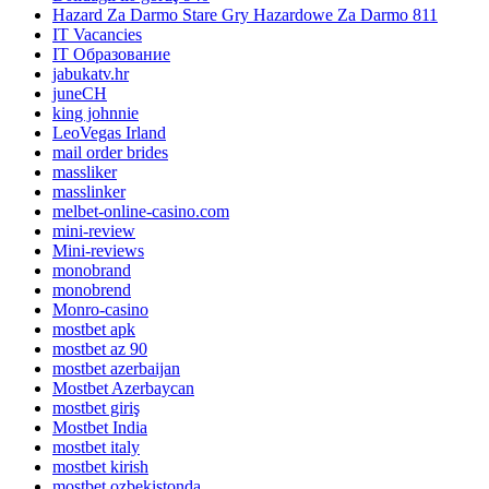
Hazard Za Darmo Stare Gry Hazardowe Za Darmo 811
IT Vacancies
IT Образование
jabukatv.hr
juneCH
king johnnie
LeoVegas Irland
mail order brides
massliker
masslinker
melbet-online-casino.com
mini-review
Mini-reviews
monobrand
monobrend
Monro-casino
mostbet apk
mostbet az 90
mostbet azerbaijan
Mostbet Azerbaycan
mostbet giriş
Mostbet India
mostbet italy
mostbet kirish
mostbet ozbekistonda