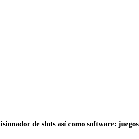
sionador de slots así­ como software: juegos