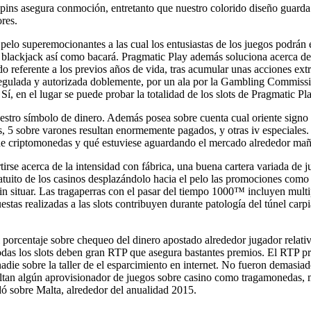
pins asegura conmoción, entretanto que nuestro colorido diseño guarda 
res.
pelo superemocionantes a las cual los entusiastas de los juegos podrán 
a, blackjack así­ como bacará. Pragmatic Play además soluciona acerca 
o referente a los previos años de vida, tras acumular unas acciones ex
regulada y autorizada doblemente, por un ala por la Gambling Commissi
Sí, en el lugar se puede probar la totalidad de los slots de Pragmatic P
uestro símbolo de dinero. Además posea sobre cuenta cual oriente signo
s, 5 sobre varones resultan enormemente pagados, y otras iv especiales.
 de criptomonedas y qué estuviese aguardando el mercado alrededor ma
rse acerca de la intensidad con fábrica, una buena cartera variada de ju
s gratuito de los casinos desplazándolo hacia el pelo las promociones c
in situar. Las tragaperras con el pasar del tiempo 1000™ incluyen multi
as realizadas a las slots contribuyen durante patologí­a del túnel carpi
 porcentaje sobre chequeo del dinero apostado alrededor jugador relativ
odas los slots deben gran RTP que asegura bastantes premios. El RTP pro
die sobre la taller de el esparcimiento en internet. No fueron demasi
ltan algún aprovisionador de juegos sobre casino como tragamonedas, me
ó sobre Malta, alrededor del anualidad 2015.