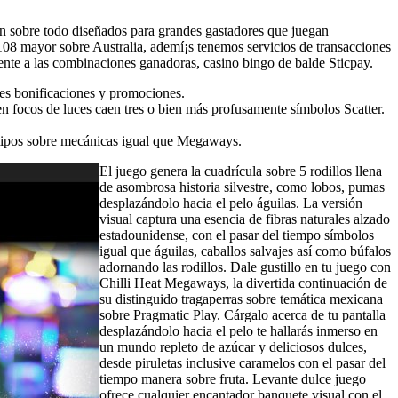
an sobre todo diseñados para grandes gastadores que juegan
 108 mayor sobre Australia, ademí¡s tenemos servicios de transacciones
ente a las combinaciones ganadoras, casino bingo de balde Sticpay.
es bonificaciones y promociones.
 en focos de luces caen tres o bien más profusamente símbolos Scatter.
 tipos sobre mecánicas igual que Megaways.
El juego genera la cuadrícula sobre 5 rodillos llena
de asombrosa historia silvestre, como lobos, pumas
desplazándolo hacia el pelo águilas. La versión
visual captura una esencia de fibras naturales alzado
estadounidense, con el pasar del tiempo símbolos
igual que águilas, caballos salvajes así­ como búfalos
adornando las rodillos. Dale gustillo en tu juego con
Chilli Heat Megaways, la divertida continuación de
su distinguido tragaperras sobre temática mexicana
sobre Pragmatic Play. Cárgalo acerca de tu pantalla
desplazándolo hacia el pelo te hallarás inmerso en
un mundo repleto de azúcar y deliciosos dulces,
desde piruletas inclusive caramelos con el pasar del
tiempo manera sobre fruta. Levante dulce juego
ofrece cualquier encantador banquete visual con el