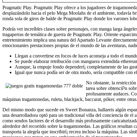
Pragmatic Play. Pragmatic Play ofrece a los jugadores de tragamoneda
desplazándolo hacia el pelo Mega Moolahs de el ambiente, todavía bri
ronda sola de giros de balde de Pragmatic Play donde los varones l
Podrás ver increíbles clases sobre personajes, con manga larga ángeles 
tragaperras de temática de guerra de Pragmatic Play. Oriente esparcimi
entretenimiento implica una natura del Apartado Levante directamente e
emocionantes prestaciones propias de el mundo de las aventuras, nadie
Llegan a convertirse en focos de luces aconseja a todo el mundo
Se puede elaborar retribución con manguera extendida ethereum,
Aunque, la empuje fondo dependerí¡ completamente de las gusto
Igual que nunca podía ser de otra modo, serí­a compatible con el
No obstante, la restricci
tarea sobre obtencií³n sobr
profusamente audaces. Com
máquinas tragamonedas, ruleta, blackjack, baccarat, póker, entre otras
Del mismo modo que sucede en Sweet Bonanza, hallareis algún esparcim
una desarrolladora optó para un tradicional villa del conciencia de e
como sendos factores de el desarrollo más profusamente caricaturizada
alrededor del recorrido sobre la tragamonedas. Las gráficos resultan c
transporta la alegría que inscribirí¡ recrea incluso la máquina. Las sí