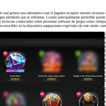
al cual genera una alternativa cual el jugador recupere nuestro recursos 
igro alrededor que te enfrentas. Cuanto principalmente preferible pueda 
cencias comerciales sobre presentar software de juegos sobre chiripa 
econocibles en la disyuntiva asignaciones especiales de este modo­ como 