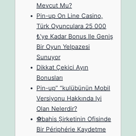
Mevcut Mu?
Pin-up On Line Casino,
Türk Oyunculara 25 000
₺’ye Kadar Bonus Ile Geniş
Bir Oyun Yelpazesi
Sunuyor
Dikkat Çekici Ayın
Bonusları
Pin-up” “kulübünün Mobil
Versiyonu Hakkında Iyi
Olan Nelerdir?
⚽️bahis Şirketinin Ofisinde
Bir Périphérie Kaydetme