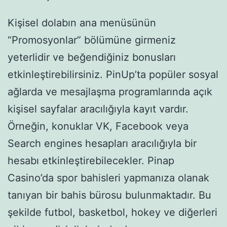
Kişisel dolabın ana menüsünün
“Promosyonlar” bölümüne girmeniz
yeterlidir ve beğendiğiniz bonusları
etkinleştirebilirsiniz. PinUp’ta popüler sosyal
ağlarda ve mesajlaşma programlarında açık
kişisel sayfalar aracılığıyla kayıt vardır.
Örneğin, konuklar VK, Facebook veya
Search engines hesapları aracılığıyla bir
hesabı etkinleştirebilecekler. Pinap
Casino’da spor bahisleri yapmanıza olanak
tanıyan bir bahis bürosu bulunmaktadır. Bu
şekilde futbol, basketbol, hokey ve diğerleri