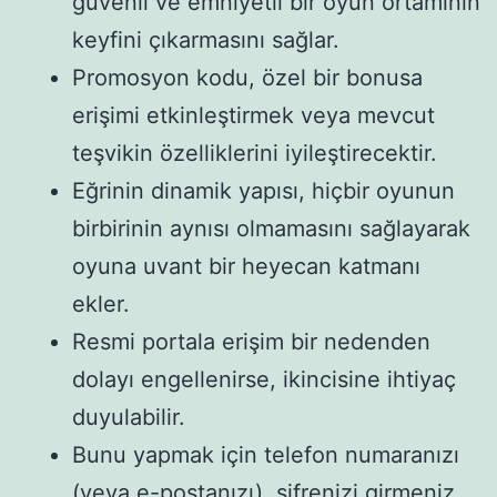
güvenli ve emniyetli bir oyun ortamının
keyfini çıkarmasını sağlar.
Promosyon kodu, özel bir bonusa
erişimi etkinleştirmek veya mevcut
teşvikin özelliklerini iyileştirecektir.
Eğrinin dinamik yapısı, hiçbir oyunun
birbirinin aynısı olmamasını sağlayarak
oyuna uvant bir heyecan katmanı
ekler.
Resmi portala erişim bir nedenden
dolayı engellenirse, ikincisine ihtiyaç
duyulabilir.
Bunu yapmak için telefon numaranızı
(veya e-postanızı), şifrenizi girmeniz