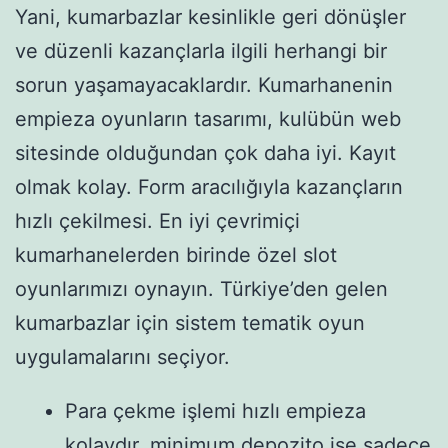
Yani, kumarbazlar kesinlikle geri dönüşler
ve düzenli kazançlarla ilgili herhangi bir
sorun yaşamayacaklardır. Kumarhanenin
empieza oyunların tasarımı, kulübün web
sitesinde olduğundan çok daha iyi. Kayıt
olmak kolay. Form aracılığıyla kazançların
hızlı çekilmesi. En iyi çevrimiçi
kumarhanelerden birinde özel slot
oyunlarımızı oynayın. Türkiye’den gelen
kumarbazlar için sistem tematik oyun
uygulamalarını seçiyor.
Para çekme işlemi hızlı empieza
kolaydır, minimum depozito ise sadece