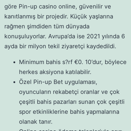
göre Pin-up casino online, güvenilir ve
kanıtlanmış bir projedir. Küçük yaşlarına
rağmen şimdiden tüm dünyada
konuşuluyorlar. Avrupa’da ise 2021 yılında 6
ayda bir milyon tekil ziyaretçi kaydedildi.
Minimum bahis s?rf €0. 10’dur, böylece
herkes aksiyona katılabilir.
Özel Pin-up Bet uygulaması,
oyuncuların rekabetçi oranlar ve çok
çeşitli bahis pazarları sunan çok çeşitli
spor etkinliklerine bahis yapmalarına
olanak tanır.