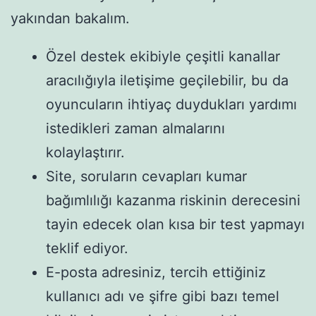
yakından bakalım.
Özel destek ekibiyle çeşitli kanallar
aracılığıyla iletişime geçilebilir, bu da
oyuncuların ihtiyaç duydukları yardımı
istedikleri zaman almalarını
kolaylaştırır.
Site, soruların cevapları kumar
bağımlılığı kazanma riskinin derecesini
tayin edecek olan kısa bir test yapmayı
teklif ediyor.
E-posta adresiniz, tercih ettiğiniz
kullanıcı adı ve şifre gibi bazı temel