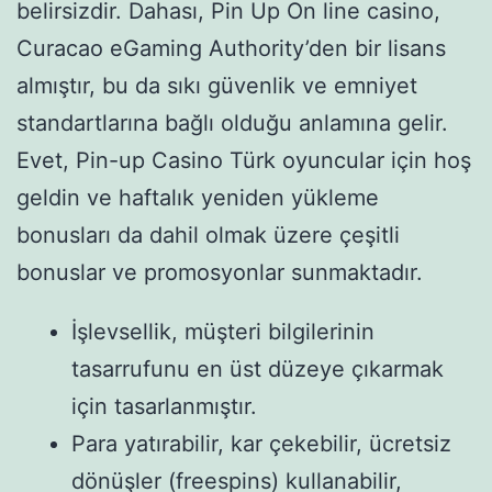
belirsizdir. Dahası, Pin Up On line casino,
Curacao eGaming Authority’den bir lisans
almıştır, bu da sıkı güvenlik ve emniyet
standartlarına bağlı olduğu anlamına gelir.
Evet, Pin-up Casino Türk oyuncular için hoş
geldin ve haftalık yeniden yükleme
bonusları da dahil olmak üzere çeşitli
bonuslar ve promosyonlar sunmaktadır.
İşlevsellik, müşteri bilgilerinin
tasarrufunu en üst düzeye çıkarmak
için tasarlanmıştır.
Para yatırabilir, kar çekebilir, ücretsiz
dönüşler (freespins) kullanabilir,