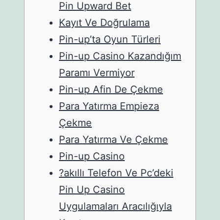
Pin Upward Bet
Kayıt Ve Doğrulama
Pin-up’ta Oyun Türleri
Pin-up Casino Kazandığım
Paramı Vermiyor
Pin-up Afin De Çekme
Para Yatırma Empieza
Çekme
Para Yatırma Ve Çekme
Pin-up Casino
?akıllı Telefon Ve Pc’deki
Pin Up Casino
Uygulamaları Aracılığıyla