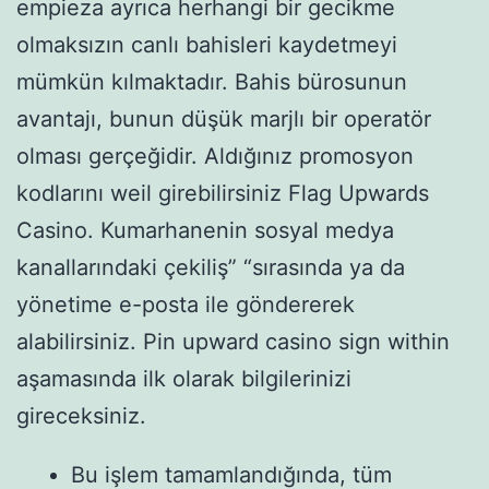
empieza ayrıca herhangi bir gecikme
olmaksızın canlı bahisleri kaydetmeyi
mümkün kılmaktadır. Bahis bürosunun
avantajı, bunun düşük marjlı bir operatör
olması gerçeğidir. Aldığınız promosyon
kodlarını weil girebilirsiniz Flag Upwards
Casino. Kumarhanenin sosyal medya
kanallarındaki çekiliş” “sırasında ya da
yönetime e-posta ile göndererek
alabilirsiniz. Pin upward casino sign within
aşamasında ilk olarak bilgilerinizi
gireceksiniz.
Bu işlem tamamlandığında, tüm