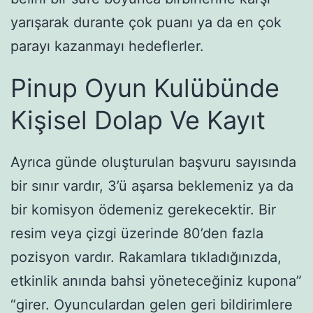
yarışarak durante çok puanı ya da en çok
parayı kazanmayı hedeflerler.
Pinup Oyun Kulübünde
Kişisel Dolap Ve Kayıt
Ayrıca günde oluşturulan başvuru sayısında
bir sınır vardır, 3’ü aşarsa beklemeniz ya da
bir komisyon ödemeniz gerekecektir. Bir
resim veya çizgi üzerinde 80’den fazla
pozisyon vardır. Rakamlara tıkladığınızda,
etkinlik anında bahsi yöneteceğiniz kupona”
“girer. Oyunculardan gelen geri bildirimlere