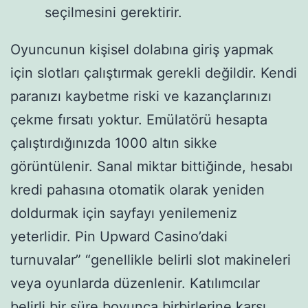
seçilmesini gerektirir.
Oyuncunun kişisel dolabına giriş yapmak
için slotları çalıştırmak gerekli değildir. Kendi
paranızı kaybetme riski ve kazançlarınızı
çekme fırsatı yoktur. Emülatörü hesapta
çalıştırdığınızda 1000 altın sikke
görüntülenir. Sanal miktar bittiğinde, hesabı
kredi pahasına otomatik olarak yeniden
doldurmak için sayfayı yenilemeniz
yeterlidir. Pin Upward Casino’daki
turnuvalar” “genellikle belirli slot makineleri
veya oyunlarda düzenlenir. Katılımcılar
belirli bir süre boyunca birbirlerine karşı