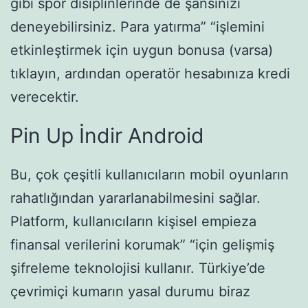
gibi spor disiplinlerinde de şansınızı
deneyebilirsiniz. Para yatırma” “işlemini
etkinleştirmek için uygun bonusa (varsa)
tıklayın, ardından operatör hesabınıza kredi
verecektir.
Pin Up İndir Android
Bu, çok çeşitli kullanıcıların mobil oyunların
rahatlığından yararlanabilmesini sağlar.
Platform, kullanıcıların kişisel empieza
finansal verilerini korumak” “için gelişmiş
şifreleme teknolojisi kullanır. Türkiye’de
çevrimiçi kumarın yasal durumu biraz