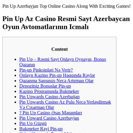
Pin Up Azerbayjan Top Online Casino Along With Exciting Games!
Pin Up Az Casino Resmi Sayt Azerbaycan
Oyun Avtomatlarının Icmalı
Content
Pin Up – Rəsmi Sayt Onlayn Oynayın, Bonus
Qazanın
Pin-up Pinkoinləri Nə Verir?
Onlayn Kazino Pin-up Haqqında Rəylər
Qazanma Şansınızı Necə Artırmaq Olar
Depozitsiz Bonuslar Pin-up
Kazino Proqramında Bukmeker
Pin Upwards Casino Azerbaijan
Pin Upwards Casino Az Pulu Necə Yerləşdirmək
Və Çıxarmaq Olar
? Pin Up Casino Əsas Məqamları
Pin Upward Casino Azerbayjan
Pin Up Güzgü
Bukmeker Rəyi Pin-up