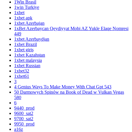
1Win Brasil
1win Turkiye
1xbet
1xbet apk
1xbet Azerbajan
1xBet Azerbaycan Qeydiyyat Mobi AZ Yukle Elaqe Nomresi
449
1xbet Azerbaydjan
1xbet Brazil
1xbet giriş
1xbet Kazahstan
1xbet malaysia
1xbet Russian
1xbet32
1xbet61
3
4 Genius Ways To Make Money With Chat Gpt 543
50 Darmowych Spinów na Book of Dead w Vulkan Vegas
580
6
9440_prod
9600_sat2
9700_sat2
9950_prod
a16z