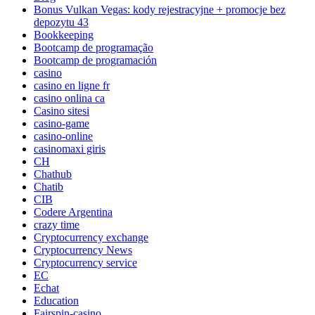
Bonus Vulkan Vegas: kody rejestracyjne + promocje bez
depozytu 43
Bookkeeping
Bootcamp de programação
Bootcamp de programación
casino
casino en ligne fr
casino onlina ca
Casino sitesi
casino-game
casino-online
casinomaxi giris
CH
Chathub
Chatib
CIB
Codere Argentina
crazy time
Cryptocurrency exchange
Cryptocurrency News
Cryptocurrency service
EC
Echat
Education
Fairspin-casino