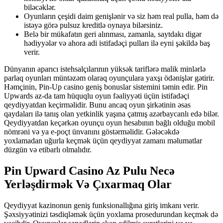
biləcəklər.
Oyunların çeşidi daim genişlənir və siz həm real pulla, həm də
istəyə görə pulsuz kreditlə oynaya bilərsiniz.
Belə bir mükafatın geri alınması, zamanla, saytdakı digər
hədiyyələr və ahora adi istifadəçi pulları ilə eyni şəkildə baş
verir.
Dünyanın aparıcı istehsalçılarının yüksək tariflərə malik minlərlə
parlaq oyunları müntəzəm olaraq oyunçulara yaxşı ödənişlər gətirir.
Həmçinin, Pin-Up casino geniş bonuslar sistemini təmin edir. Pin
Upwards az-da tam hüquqlu oyun fəaliyyəti üçün istifadəçi
qeydiyyatdan keçirməlidir. Bunu ancaq oyun şirkətinin əsas
qaydaları ilə tanış olan yetkinlik yaşına çatmış azərbaycanlı edə bilər.
Qeydiyyatdan keçərkən oyunçu oyun hesabının bağlı olduğu mobil
nömrəni və ya e-poçt ünvanını göstərməlidir. Gələcəkdə
yoxlamadan uğurla keçmək üçün qeydiyyat zamanı məlumatlar
düzgün və etibarlı olmalıdır.
Pin Upward Casino Az Pulu Necə
Yerləşdirmək Və Çıxarmaq Olar
Qeydiyyat kazinonun geniş funksionallığına giriş imkanı verir.
Şəxsiyyətinizi təsdiqləmək üçün yoxlama prosedurundan keçmək də