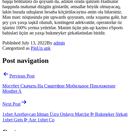
başqa bölmələrə də qoysam da, adətən orada qalıram Hadisələr
haqqında məlumat düzgün göstərilir, əmsallar böyük olmayacaq,
lakin burada uduşların hesaba köçürüləcəyinə əmin ola bilərsiniz.
Mən mərc nöqtəsində pin upwards qoyuram, orda xoşuma gəlir, hər
şey çox yaxşı təşkil olunub, kontingent adekvatdır, operatorlar öz
işlərini 100% yerinə yetirirlər. Mənim üçün pin-up kazino eSports
bahisləri üçün ən yaxşı bukmeyker şirkətlərindən biridir.
Published
July 13, 2022
By
admin
Categorized as
PinUp apk
Post navigation
Previous Post
Мостбет Скачать На Смартфон Мобильное Приложение
Mostbet A
Next Post
1xbet Azerbaycan İdman Üzrə Onlayn Mərclər ᐉ Bukmeker Şirkəti
1xbet Giriş ᐉ Aze 1xbet Co