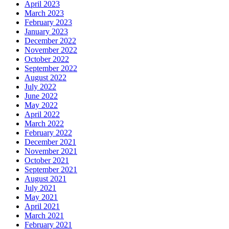
April 2023
March 2023
February 2023
January 2023
December 2022
November 2022
October 2022
September 2022
August 2022
July 2022
June 2022
May 2022
April 2022
March 2022
February 2022
December 2021
November 2021
October 2021
September 2021
August 2021
July 2021
May 2021
April 2021
March 2021
February 2021