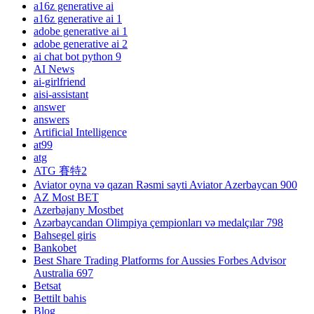
a16z generative ai
a16z generative ai 1
adobe generative ai 1
adobe generative ai 2
ai chat bot python 9
AI News
ai-girlfriend
aisi-assistant
answer
answers
Artificial Intelligence
at99
atg
ATG 賽特2
Aviator oyna və qazan Rəsmi sayti Aviator Azerbaycan 900
AZ Most BET
Azerbajany Mostbet
Azərbaycandan Olimpiya çempionları və medalçılar 798
Bahsegel giris
Bankobet
Best Share Trading Platforms for Aussies Forbes Advisor
Australia 697
Betsat
Bettilt bahis
Blog