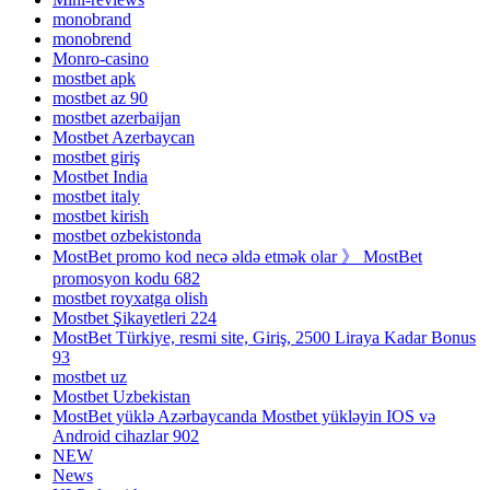
monobrand
monobrend
Monro-casino
mostbet apk
mostbet az 90
mostbet azerbaijan
Mostbet Azerbaycan
mostbet giriş
Mostbet India
mostbet italy
mostbet kirish
mostbet ozbekistonda
MostBet promo kod necə əldə etmək olar 》 MostBet
promosyon kodu 682
mostbet royxatga olish
Mostbet Şikayetleri 224
MostBet Türkiye, resmi site, Giriş, 2500 Liraya Kadar Bonus
93
mostbet uz
Mostbet Uzbekistan
MostBet yüklə Azərbaycanda Mostbet yükləyin IOS və
Android cihazlar 902
NEW
News