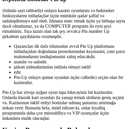
Əslində sayt rəhbərliyi onlayn kazino oyunlarını və bukmeker
funksiyalarını istifadəçilər üçün mümkün qədər şəffaf və
sadələşdirməyə nail olub. İdmana mərc etmək üçün ya birbaşa sayta
daxil olmalısınız, ya da COMPUTER proqramı ilə eyni şeyi
etməlisiniz. Sizə lazım olan tək şey əvvəlcə Pin number Up
şirkətinin qaydalarını oxumaqdır.
Qazancları ilk dəfə ödəmədən əvvəl Pin Up platforması
istifadəçidən doğrulama prosedurundan keçməsini, yəni şəxsi
məlumatlarını təsdiqləməsini xahiş edəcəkdir.
asandır və sadədir.
şirkəti xidmətlərindən istifadə etməyi təklif
edir.
Pin-Up onlayn qumar oyunları üçün cəlbedici seçim olan bir
kazinodur.
Pin-Up hər zövqə uyğun oyun tapa biləcəyiniz bir kazinodur.
Onlarda klassik kart oyunları ilə yanaşı temalı slotların geniş seçimi
va. Kazinonun təklif etdiyi bonuslar udmaq şansınızı artırmağa
imkan verir. Bununla belə, ümid edirəm ki, onlar loyallıq
proqramında daha çox müxtəlifliyə və VIP oyunçular üçün
imkanlara malik olacaqlar.