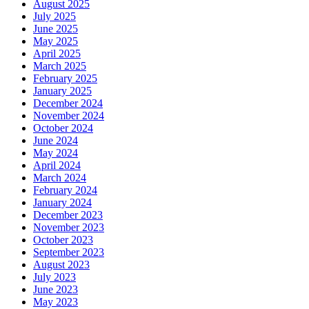
August 2025
July 2025
June 2025
May 2025
April 2025
March 2025
February 2025
January 2025
December 2024
November 2024
October 2024
June 2024
May 2024
April 2024
March 2024
February 2024
January 2024
December 2023
November 2023
October 2023
September 2023
August 2023
July 2023
June 2023
May 2023