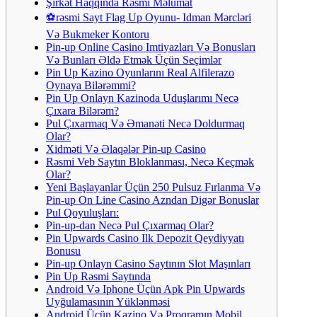
Şirkət Haqqında Rəsmi Məlumat
⚽rəsmi Sayt Flag Up Oyunu- Idman Mərcləri
Və Bukmeker Kontoru
Pin-up Online Casino Imtiyazları Və Bonusları
Və Bunları Əldə Etmək Üçün Seçimlər
Pin Up Kazino Oyunlarını Real Alfilerazo
Oynaya Bilərəmmi?
Pin Up Onlayn Kazinoda Uduşlarımı Necə
Çıxara Bilərəm?
Pul Çıxarmaq Və Əmanəti Necə Doldurmaq
Olar?
Xidməti Və Əlaqələr Pin-up Casino
Rəsmi Veb Saytın Bloklanması, Necə Keçmək
Olar?
Yeni Başlayanlar Üçün 250 Pulsuz Fırlanma Və
Pin-up On Line Casino Azndan Digər Bonuslar
Pul Qoyuluşları:
Pin-up-dan Necə Pul Çıxarmaq Olar?
Pin Upwards Casino Ilk Depozit Qeydiyyatı
Bonusu
Pin-up Onlayn Casino Saytının Slot Maşınları
Pin Up Rəsmi Saytında
Android Və Iphone Üçün Apk Pin Upwards
Uyğulamasının Yüklənməsi
Android Üçün Kazino Və Proqramın Mobil