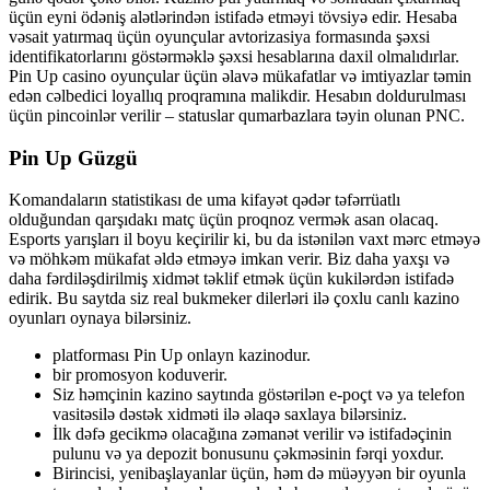
üçün eyni ödəniş alətlərindən istifadə etməyi tövsiyə edir. Hesaba
vəsait yatırmaq üçün oyunçular avtorizasiya formasında şəxsi
identifikatorlarını göstərməklə şəxsi hesablarına daxil olmalıdırlar.
Pin Up casino oyunçular üçün əlavə mükafatlar və imtiyazlar təmin
edən cəlbedici loyallıq proqramına malikdir. Hesabın doldurulması
üçün pincoinlər verilir – statuslar qumarbazlara təyin olunan PNC.
Pin Up Güzgü
Komandaların statistikası de uma kifayət qədər təfərrüatlı
olduğundan qarşıdakı matç üçün proqnoz vermək asan olacaq.
Esports yarışları il boyu keçirilir ki, bu da istənilən vaxt mərc etməyə
və möhkəm mükafat əldə etməyə imkan verir. Biz daha yaxşı və
daha fərdiləşdirilmiş xidmət təklif etmək üçün kukilərdən istifadə
edirik. Bu saytda siz real bukmeker dilerləri ilə çoxlu canlı kazino
oyunları oynaya bilərsiniz.
platforması Pin Up onlayn kazinodur.
bir promosyon koduverir.
Siz həmçinin kazino saytında göstərilən e-poçt və ya telefon
vasitəsilə dəstək xidməti ilə əlaqə saxlaya bilərsiniz.
İlk dəfə gecikmə olacağına zəmanət verilir və istifadəçinin
pulunu və ya depozit bonusunu çəkməsinin fərqi yoxdur.
Birincisi, yenibaşlayanlar üçün, həm də müəyyən bir oyunla