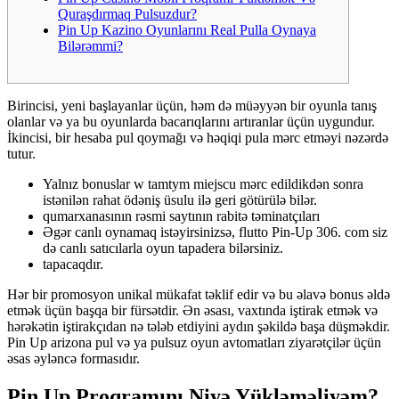
Quraşdırmaq Pulsuzdur?
Pin Up Kazino Oyunlarını Real Pulla Oynaya
Bilərəmmi?
Birincisi, yeni başlayanlar üçün, həm də müəyyən bir oyunla tanış
olanlar və ya bu oyunlarda bacarıqlarını artıranlar üçün uygundur.
İkincisi, bir hesaba pul qoymağı və həqiqi pula mərc etməyi nəzərdə
tutur.
Yalnız bonuslar w tamtym miejscu mərc edildikdən sonra
istənilən rahat ödəniş üsulu ilə geri götürülə bilər.
qumarxanasının rəsmi saytının rabitə təminatçıları
Əgər canlı oynamaq istəyirsinizsə, flutto Pin-Up 306. com siz
də canlı satıcılarla oyun tapadera bilərsiniz.
tapacaqdır.
Hər bir promosyon unikal mükafat təklif edir və bu əlavə bonus əldə
etmək üçün başqa bir fürsətdir. Ən əsası, vaxtında iştirak etmək və
hərəkətin iştirakçıdan nə tələb etdiyini aydın şəkildə başa düşməkdir.
Pin Up arizona pul və ya pulsuz oyun avtomatları ziyarətçilər üçün
əsas əyləncə formasıdır.
Pin Up Proqramını Niyə Yükləməliyəm?