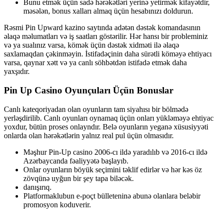
Bunu etmək üçün sadə hərəkətləri yerinə yetirmək kifayətdir,
məsələn, bonus xalları almaq üçün hesabınızı doldurun.
Rəsmi Pin Upward kazino saytında adətən dəstək komandasının
əlaqə məlumatları və iş saatları göstərilir. Hər hansı bir probleminiz
və ya sualınız varsa, kömək üçün dəstək xidməti ilə əlaqə
saxlamaqdan çəkinməyin. İstifadəçinin daha sürətli köməyə ehtiyacı
varsa, qaynar xətt və ya canlı söhbətdən istifadə etmək daha
yaxşıdır.
Pin Up Casino Oyunçuları Üçün Bonuslar
Canlı kateqoriyadan olan oyunların tam siyahısı bir bölmədə
yerləşdirilib. Canlı oyunları oynamaq üçün onları yükləməyə ehtiyac
yoxdur, bütün proses onlayndır. Belə oyunların yeganə xüsusiyyəti
onlarda olan hərəkətlərin yalnız real pul üçün olmasıdır.
Məşhur Pin-Up casino 2006-cı ildə yaradılıb və 2016-cı ildə
Azərbaycanda fəaliyyətə başlayıb.
Onlar oyunların böyük seçimini təklif edirlər və hər kəs öz
zövqünə uyğun bir şey tapa biləcək.
danışırıq.
Platformaklubun e-poçt bülleteninə abunə olanlara beləbir
promosyon koduverir.