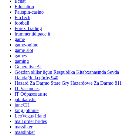
Echat
Education
Fairspin-casino
FinTech
football
Forex Trading
frammentidipace.it
game
game-online
game-slot
games
gaming
Generative AI
Gözdən əlillər üçün Respublika Kitabxanasında Sevda
Dəlidağlı ilə görüş 940
Hazard Za Darmo Stare Gry Hazardowe Za Darmo 811
IT Vacancies
IT Образование
jabukatv.hr
juneCH
king johnnie
LeoVegas Irland
mail order brides
massliker
masslinker