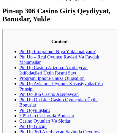
Pin-up 306 Casino Giriş Qeydiyyat,
Bonuslar, Yukle
Content
Pin Up Proqramını Niyə Yükləməliyəm?
Pin Up – Real Oyunçu Rəyləri Və Faydalı
Məlumatlar
Pin Up Casino Arizona: Azərbaycan
Istifadəçiləri Üçün Rəsmi Sayt
Proqramı Iphone-unuza Quraşdırın
Pin Up Aviator – Oyunun Xüsusiyyətləri Və
Prinsipi
Pin Up 306 Casino Azerbaycan
Pin Up On Line Casino Oyunçuları Üçün
Bonuslar
Pul Qoyuluşları:
? Pin Up Casino-da Bonuslar
Casino Oyunları Və Slotlar
Pin Up Güzgü
Pin Up 360 Azerbaycan Saytında Qeydiyyat