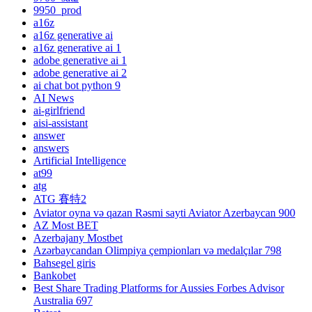
9950_prod
a16z
a16z generative ai
a16z generative ai 1
adobe generative ai 1
adobe generative ai 2
ai chat bot python 9
AI News
ai-girlfriend
aisi-assistant
answer
answers
Artificial Intelligence
at99
atg
ATG 賽特2
Aviator oyna və qazan Rəsmi sayti Aviator Azerbaycan 900
AZ Most BET
Azerbajany Mostbet
Azərbaycandan Olimpiya çempionları və medalçılar 798
Bahsegel giris
Bankobet
Best Share Trading Platforms for Aussies Forbes Advisor
Australia 697