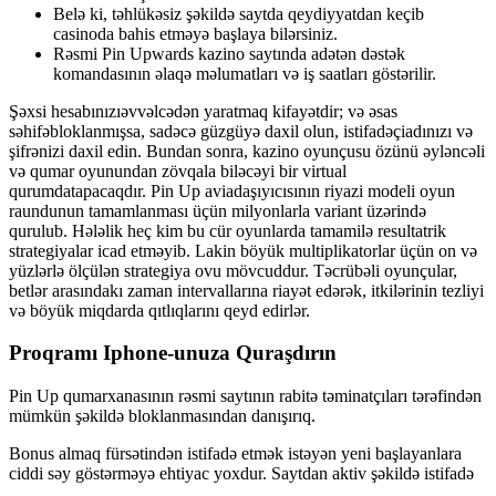
Belə ki, təhlükəsiz şəkildə saytda qeydiyyatdan keçib
casinoda bahis etməyə başlaya bilərsiniz.
Rəsmi Pin Upwards kazino saytında adətən dəstək
komandasının əlaqə məlumatları və iş saatları göstərilir.
Şəxsi hesabınızıəvvəlcədən yaratmaq kifayətdir; və əsas
səhifəbloklanmışsa, sadəcə güzgüyə daxil olun, istifadəçiadınızı və
şifrənizi daxil edin. Bundan sonra, kazino oyunçusu özünü əyləncəli
və qumar oyunundan zövqala biləcəyi bir virtual
qurumdatapacaqdır. Pin Up aviadaşıyıcısının riyazi modeli oyun
raundunun tamamlanması üçün milyonlarla variant üzərində
qurulub. Hələlik heç kim bu cür oyunlarda tamamilə resultatrik
strategiyalar icad etməyib. Lakin böyük multiplikatorlar üçün on və
yüzlərlə ölçülən strategiya ovu mövcuddur. Təcrübəli oyunçular,
betlər arasındakı zaman intervallarına riayət edərək, itkilərinin tezliyi
və böyük miqdarda qıtlıqlarını qeyd edirlər.
Proqramı Iphone-unuza Quraşdırın
Pin Up qumarxanasının rəsmi saytının rabitə təminatçıları tərəfindən
mümkün şəkildə bloklanmasından danışırıq.
Bonus almaq fürsətindən istifadə etmək istəyən yeni başlayanlara
ciddi səy göstərməyə ehtiyac yoxdur. Saytdan aktiv şəkildə istifadə