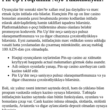
Oyunçular bir sonraki süre?te xalları real jua dəyişdirə və mərc
etmək üçün istifadə edə bilərlər. Həmçinin Pin up on line casino
bonusları arasında şəxsi hesabınızda promo kodlardan istifadə
edərək aktivləşdirilmiş həmin təklifləri tapadera bilərsiniz.
Platformaklubun e-poçt bülleteninə abunə olanlara beləbir
promosyon koduverir. Pin Up’ıbir neçə saniyəyə pulsuz
olaraqsmartfonunuza və ya digər cihazınıza çoxsürətliyükləyə
bilərsiniz. Eyni zamanda, istifadəçinin mərc etdikdən sonra udduğu
vəsaiti hətta yoxlamadan da çıxarmaq mümkündür, ancaq məbləğ
100 AZN-dən çox olmadıqda.
Həqiqi oyunçuların rəylərindən Pin-up casino az xidmətin
keyfiyyəti haqqında actual məlumatları görmək daha asandır.
Adi onlayn oyunlarla yanaşı, Pin-up casino azerbaycan canlı
kazino təklif edir.
Pin Up’ıbir neçə saniyəyə pulsuz olaraqsmartfonunuza və ya
digər cihazınıza çoxsürətliyükləyə bilərsiniz.
Bəli, siz yalnız rəsmi internet saytında deyil, həm də yüklənə bilən
proqram vasitəsilə onlayn kazino oynaya bilərsiniz. Tətbiqdə
istifadəçinin kazino saytında olan bütün funksiyalara, oyunlara və
bonuslara çıxışı var. Canlı kazino istisna olmaqla, slotlarda, stolüstü
oyunlarda, Aviatorda və digər əyləncələrdə depozit olmadan oynaya