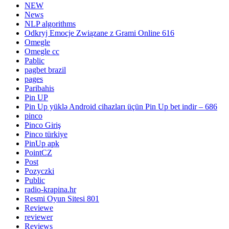
NEW
News
NLP algorithms
Odkryj Emocje Związane z Grami Online 616
Omegle
Omegle cc
Pablic
pagbet brazil
pages
Paribahis
Pin UP
Pin Up yüklə Android cihazları üçün Pin Up bet indir – 686
pinco
Pinco Giriş
Pinco türkiye
PinUp apk
PointCZ
Post
Pozyczki
Public
radio-krapina.hr
Resmi Oyun Sitesi 801
Reviewe
reviewer
Reviews