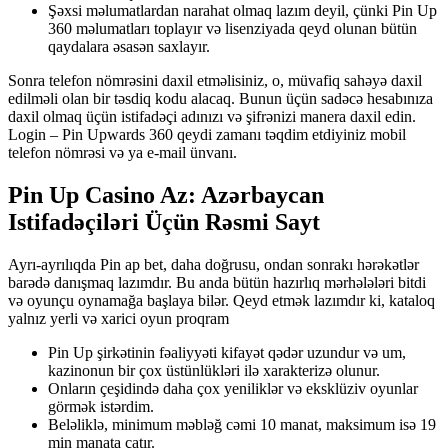
Şəxsi məlumatlardan narahat olmaq lazım deyil, çünki Pin Up
360 məlumatları toplayır və lisenziyada qeyd olunan bütün
qaydalara əsasən saxlayır.
Sonra telefon nömrəsini daxil etməlisiniz, o, müvafiq sahəyə daxil
edilməli olan bir təsdiq kodu alacaq. Bunun üçün sadəcə hesabınıza
daxil olmaq üçün istifadəçi adınızı və şifrənizi manera daxil edin.
Login – Pin Upwards 360 qeydi zamanı təqdim etdiyiniz mobil
telefon nömrəsi və ya e-mail ünvanı.
Pin Up Casino Az: Azərbaycan
Istifadəçiləri Üçün Rəsmi Sayt
Ayrı-ayrılıqda Pin ap bet, daha doğrusu, ondan sonrakı hərəkətlər
barədə danışmaq lazımdır. Bu anda bütün hazırlıq mərhələləri bitdi
və oyunçu oynamağa başlaya bilər. Qeyd etmək lazımdır ki, kataloq
yalnız yerli və xarici oyun proqram
Pin Up şirkətinin fəaliyyəti kifayət qədər uzundur və um,
kazinonun bir çox üstünlükləri ilə xarakterizə olunur.
Onların çeşidində daha çox yeniliklər və eksklüziv oyunlar
görmək istərdim.
Beləliklə, minimum məbləğ cəmi 10 manat, maksimum isə 19
min manata çatır.