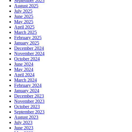
September 2025
August 2025
July 2025
June 2025
May 2025
April 2025
March 2025
February 2025
January 2025
December 2024
November 2024
October 2024
June 2024
May 2024
April 2024
March 2024
February 2024
January 2024
December 2023
November 2023
October 2023
September 2023
August 2023
July 2023
June 2023