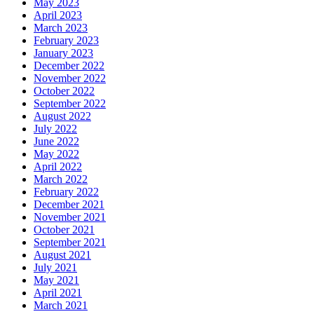
May 2023
April 2023
March 2023
February 2023
January 2023
December 2022
November 2022
October 2022
September 2022
August 2022
July 2022
June 2022
May 2022
April 2022
March 2022
February 2022
December 2021
November 2021
October 2021
September 2021
August 2021
July 2021
May 2021
April 2021
March 2021