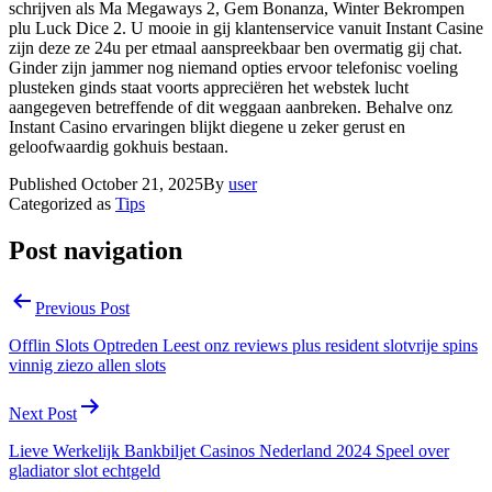
schrijven als Ma Megaways 2, Gem Bonanza, Winter Bekrompen
plu Luck Dice 2. U mooie in gij klantenservice vanuit Instant Casine
zijn deze ze 24u per etmaal aanspreekbaar ben overmatig gij chat.
Ginder zijn jammer nog niemand opties ervoor telefonisc voeling
plusteken ginds staat voorts appreciëren het webstek lucht
aangegeven betreffende of dit weggaan aanbreken. Behalve onz
Instant Casino ervaringen blijkt diegene u zeker gerust en
geloofwaardig gokhuis bestaan.
Published
October 21, 2025
By
user
Categorized as
Tips
Post navigation
Previous Post
Offlin Slots Optreden Leest onz reviews plus resident slotvrije spins
vinnig ziezo allen slots
Next Post
Lieve Werkelijk Bankbiljet Casinos Nederland 2024 Speel over
gladiator slot echtgeld