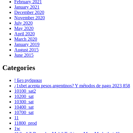
February 2021
January 2021
December 2020
November 2020
July 2020
May 2020
April 2020
March 2020
January 2019
August 2015
June 2015
Categories
! Без рубрики
¿1xbet acepta pesos argentinos? Y métodos de pago 2023 858
10100_sat2
10200_sat
10300_sat
10400_sat
10700_sat
11
11800_prod
1w