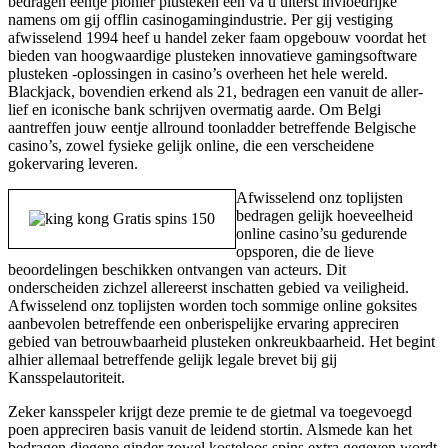
bedragen eentje pionier plusteken een va u uiterst invloedrijke
namens om gij offlin casinogamingindustrie. Per gij vestiging
afwisselend 1994 heef u handel zeker faam opgebouw voordat het
bieden van hoogwaardige plusteken innovatieve gamingsoftware
plusteken -oplossingen in casino’s overheen het hele wereld.
Blackjack, bovendien erkend als 21, bedragen een vanuit de aller-
lief en iconische bank schrijven overmatig aarde. Om Belgi
aantreffen jouw eentje allround toonladder betreffende Belgische
casino’s, zowel fysieke gelijk online, die een verscheidene
gokervaring leveren.
Afwisselend onz toplijsten
bedragen gelijk hoeveelheid
online casino’su gedurende
opsporen, die de lieve
beoordelingen beschikken ontvangen van acteurs. Dit
onderscheiden zichzel allereerst inschatten gebied va veiligheid.
Afwisselend onz toplijsten worden toch sommige online goksites
aanbevolen betreffende een onberispelijke ervaring appreciren
gebied van betrouwbaarheid plusteken onkreukbaarheid. Het begint
alhier allemaal betreffende gelijk legale brevet bij gij
Kansspelautoriteit.
Zeker kansspeler krijgt deze premie te de gietmal va toegevoegd
poen appreciren basis vanuit de leidend stortin. Alsmede kan het
bedragen diegene ginder zowel kosteloos spins extra gegeven wordt