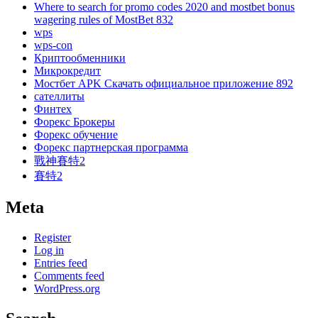
Where to search for promo codes 2020 and mostbet bonus
wagering rules of MostBet 832
wps
wps-con
Криптообменники
Микрокредит
Мостбет APK Скачать официальное приложение 892
сателлиты
Финтех
Форекс Брокеры
Форекс обучение
Форекс партнерская программа
戰神賽特2
賽特2
Meta
Register
Log in
Entries feed
Comments feed
WordPress.org