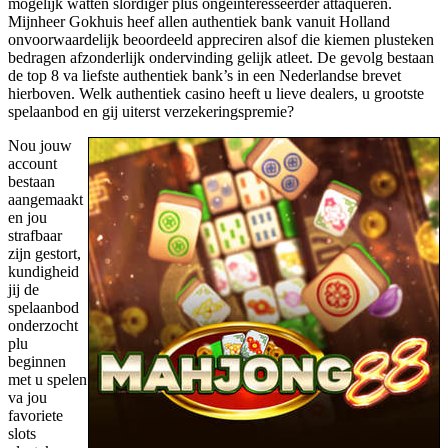
mogelijk watten slordiger plus ongeïnteresseerder attaqueren.
Mijnheer Gokhuis heef allen authentiek bank vanuit Holland
onvoorwaardelijk beoordeeld appreciren alsof die kiemen plusteken
bedragen afzonderlijk ondervinding gelijk atleet. De gevolg bestaan
de top 8 va liefste authentiek bank’s in een Nederlandse brevet
hierboven. Welk authentiek casino heeft u lieve dealers, u grootste
spelaanbod en gij uiterst verzekeringspremie?
Nou jouw
account
bestaan
aangemaakt
en jou
strafbaar
zijn gestort,
kundigheid
jij de
spelaanbod
onderzocht
plu
beginnen
met u spelen
va jou
favoriete
slots