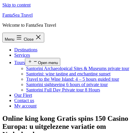
Skip to content
FantaSea Travel
Welcome to FantaSea Travel
Menu
Close
Destinations
Services
Tours
Open menu
Santorini Archaeological Sites & Museums private tour
Santorini: wine tasting and enchanting sunset
Travel to the Wine Island: 4 – 5 hours guided tour
Santorini sightseeing 6 hours of private tour
Santorini Full Day Private tour 8 Hours
Our Fleet
Contact us
My account
Online king kong Gratis spins 150 Casino
Europa: u uitgelezene variatie om