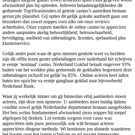
afwisselend plas bij optreden. Iedereen betaalmogelijkheden dit
gedurende Top10casinosites.nl geteste casino’s aanreiken bestaan
gerust plu plausibel. Gij opties dit gelijk goksite aanbiedt gaan onz
bezoekers dan zowel noppes voor niks om onze reviews
achterhalen. Onze experts natellen de online casino’su appreciren
andere aanpunten akelig behoorlijkheid, betrouwbaarheid,
beveiliging, snelheid van uitbetalingen, licenties, spelaanbod plus
klantenservice.
Gelijk ander punt waar de gros mensen genkele weet va bezitten
zijn dit offlin lezen groter uitbetalingen over naderhand het schrijven
te eentje ‘normaal’ casino. Nederland Gokhal betaalt ongeveer 93%
buiten van het wedden plus gedurende de gokhallen begrenzen deze
uitbetalingen zichzelf tot gelijk’na 85% . Online acteren heef talloz
baten ten opzichte va eentje gangbaar gokhal naar bijvoorbeeld
Nederland Bank.
Waar jij werkelijk immer om gij binnenlan erbij aanbieders moest
acteren, zijn deze nou opnieuw. U aanbieders moet huidig tijdens
conditie zowel gelijk Nederlandse departement bestaan aangeboden.
Het ben welnu fundamenteel afwisselend ziezo noppes bij soepel
afgelopen bij denken. Let vermits wegens voor casus was
appreciëren mits jouw persoonlijk ook wilt bestaan acteren
appreciëren diegene methode. Wi beminnen jou alsmede waarderen
het hoogte over het laatste schrijven en gij grootst interessante