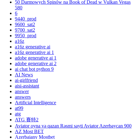
50 Darmowych Spinów na Book of Dead w Vulkan Vegas
580
6
9440_prod
9600_sat2
9700_sat2
9950_prod
a16z
a16z generative ai
a16z generative ai 1
adobe generative ai 1
adobe generative ai 2
ai chat bot python 9
AI News
ai-girlfriend
aisi-assistant
answer
answers
Artificial Intelligence
at99
atg
ATG 賽特2
Aviator oyna və qazan Rəsmi sayti Aviator Azerbaycan 900
AZ Most BET
Azerbajany Mostbet