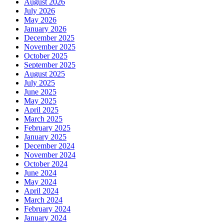
August 2026
July 2026
May 2026
January 2026
December 2025
November 2025
October 2025
September 2025
August 2025
July 2025
June 2025
May 2025
April 2025
March 2025
February 2025
January 2025
December 2024
November 2024
October 2024
June 2024
May 2024
April 2024
March 2024
February 2024
January 2024