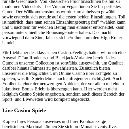
für alle Geschmack. Von klassischen Fruchtmaschinen bis hin zu
modernen Videoslots – bei Vulkan Vegas finden Sie Ihr perfektes
Game. Der Willkommensbonus wurde zum anbeissen gewählt
sowie erstreckt sich gerade auf die ersten beiden Einzahlungen. Toll
ist natürlich, dass man seinen Einzahlungsbetrag frei” “wählen kann
und u nachdem für welchen Betrag man einander entscheidet, kann
person unterschiedliche Bonusangebote erhalten. Das macht
vorwiegend dann Sinn, falls es sich c/o Ihnen um den High Roller
handelt.
Für Liebhaber des klassischen Casino-Feelings halten wir noch eine
Auswahl” “an Roulette- und Blackjack-Varianten bereit. Jedes
Game in unserem Collection ist sorgfältig ausgewählt, um Qualität
darüber hinaus Fairness zu gewährleisten. Zusätzlich bieten
unsereiner die Möglichkeit, im Online Casino über Echtgeld zu
spielen, was Ihr Spielerlebnis noch aufregender mächtigkeit. Auch
Yonibet ist einer der neuwertigen Anbieter, der vor allem mit einem
lukrativen Bonus Erlebnis überzeugen kann. Hier werden nicht
lediglich Casino Spiele angeboten, sondern auch dieser Bereich der
Sport- und Livewetten wird komplett abgedeckt.
Live Casino Spiele
Kopien Ihres Personalausweises und Ihrer Kontoauszüge
bereitstellen. Maximal können Sie sich pro Monat seventy-five.