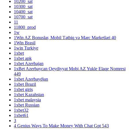
10200_sat
10300_sat
10400_sat
10700_sat
11
11800_prod
1w
1Win AZ Bonuslar, Mobil Tətbiq və Mərc Marketləri 40
1Win Brasil
1win Turkiye
1xbet
1xbet apk
1xbet Azerbajan
1xBet Azerbaycan Qeydiyyat Mobi AZ Yukle Elaqe Nomresi
449
1xbet Azerbaydjan
1xbet Brazil
1xbet giriş
1xbet Kazahstan
1xbet malaysia
1xbet Russian
1xbet32
1xbet61
3
4 Genius Ways To Make Money With Chat Gpt 543