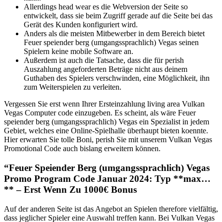
Allerdings head wear es die Webversion der Seite so
entwickelt, dass sie beim Zugriff gerade auf die Seite bei das
Gerät des Kunden konfiguriert wird.
Anders als die meisten Mitbewerber in dem Bereich bietet
Feuer speiender berg (umgangssprachlich) Vegas seinen
Spielern keine mobile Software an.
Außerdem ist auch die Tatsache, dass die für perish
Auszahlung angeforderten Beträge nicht aus deinem
Guthaben des Spielers verschwinden, eine Möglichkeit, ihn
zum Weiterspielen zu verleiten.
Vergessen Sie erst wenn Ihrer Ersteinzahlung living area Vulkan
Vegas Computer code einzugeben. Es scheint, als wäre Feuer
speiender berg (umgangssprachlich) Vegas ein Spezialist in jedem
Gebiet, welches eine Online-Spielhalle überhaupt bieten koennte.
Hier erwarten Sie tolle Boni, perish Sie mit unserem Vulkan Vegas
Promotional Code auch bislang erweitern können.
“Feuer Speiender Berg (umgangssprachlich) Vegas
Promo Program Code Januar 2024: Typ **max…
** – Erst Wenn Zu 1000€ Bonus
Auf der anderen Seite ist das Angebot an Spielen therefore vielfältig,
dass jeglicher Spieler eine Auswahl treffen kann. Bei Vulkan Vegas