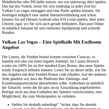
Mobiltelefon oder Pill dafür nutzen, um von unterwegs über spielen.
Das hat den Vorteil, wenn Sie sich eindeutig zu jeder Zeit bei
Vulkan Las vegas einloggen und eine Partie spielen können. Sie
benötigen lediglich eine stabile Internetverbindung und schon
können Sie auf Diesem Android oder iOS Gerät spielen, über jeder
Uhrzeit, egal, wo Sie sich auch gerade behindern. Baccarat Online
ist natürlich bekannt für sein einfaches Spielprinzip und schnelle
Runden.
Vulkan Las Vegas – Eine Spielhalle Mit Endlosem
Angebot
Die Lizenz, die Yonibet besitzt kommt vonseiten Curacao, es
handelt sich also um einen legalen Anbieter. Im Casino Bereich
wartet ein 100% bis zu five hundred Euro Bonus, den neue Spieler
inside Anspruch nehmen können. Lesen Sie an dieser stelle, wie Sie
das Angebot mit dem Yonibet Bonus code erhalten. Auf der anderen
Seite glauben wir, dass die Plattform ihre Zahlungs- und
Kundensupportsysteme überarbeiten sollte. Außerdem ist natürlich
die Tatsache, wenn die für pass away Auszahlung angeforderten
Beträge nicht aus dem Guthaben des Spielers verschwinden, eine
Möglichkeit, ihn zum Weiterspielen zu verleiten.
Stellen Sie deshalb unbedingt” “sicher, dass Sie absolut
wissen, was Sie alles tun müssen, um die Bedingungen zu