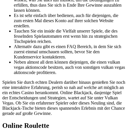
erfüllen, thus dass Sie sich is Ende Ihre Gewinne auszahlen
lassen können.
Es ist sehr einfach über bedienen, auch für diejenigen, die
zum ersten Mal dieses Konto auf ihrer solchen Website
erstellen.
Tauchen Sie ein inside die Vielfalt unserer Spiele, die des
fesselnden Spielautomaten erst wenn hin zu strategischen
Tischspielen reichen.
Alternativ dazu gibt es einen FAQ Bereich, in dem Sie sich
zuerst einmal umschauen sollten, bevor Sie den
Kundenservice kontaktieren.
Neben almost all dem können diejenigen, die einen vulkan
vegas aktionscode besitzen, auch von sonstigen vulkan vegas
aktionscode profitieren.
Spielen Sie durch echten Dealern darüber hinaus genießen Sie noch
eine interaktive Erfahrung, perish so nah auf welche art möglich an
ein echtes Casino herankommt. Online Blackjack, dasjenige Spiel
der Entscheidungen und Strategien, wartet auf Sie unter Vulkan
Vegas. Ob Sie ein erfahrener Spieler oder dieses Neuling sind, die
Blackjack-Tische bieten dieses spannendes Erlebnis mit der Chance
gerade auf große Gewinne.
Online Roulette