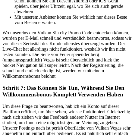
schon können Sie auf Diesem Android oder iOS Gerät
spielen, über jeder Uhrzeit, egal, wo Sie sich auch gerade
abwehren.
Mit unserem Anbieter können Sie wirklich nur dieses Beste
vom Besten erwarten.
Wo unsereins den Vulkan Sin city Promo Code entdecken können,
wurden per E-Mail schnell und verständlich beantwortet, sodass wir
von dieser Seriosität des Kundendienstes überzeugt wurden. Der
Live-Chat hat allerdings nicht funktioniert, weshalb wir ihn nicht
testen konnten. Die Seite von Feuer speiender berg
(umgangssprachlich) Vegas ist sehr übersichtlich und kick the
bucket Navigation fällt super leicht. Nach der Registrierung, die
schnell und einfach erledigt ist, werden wir mit einem
Willkommensbonus belohnt.
Schritt 7: Das Können Sie Tun, Während Sie Den
Willkommensbonus Komplett Verwenden Haben
Um diese Frage zu beantworten, hab ich ein Konto auf dieser
Plattform eröffnet, um über sehen, wie sie funktioniert. Gleichzeitig
nach sich ziehen wir das Feedback anderer Nutzer im Internet
studiert, um Ihnen eine möglichst genaue Meinung zu geben.
Unserer Postings nach ist perish Oberfläche von Vulkan Vegas sehr
angenehm und einfach über bedienen. Es ist natürlich sehr einfach