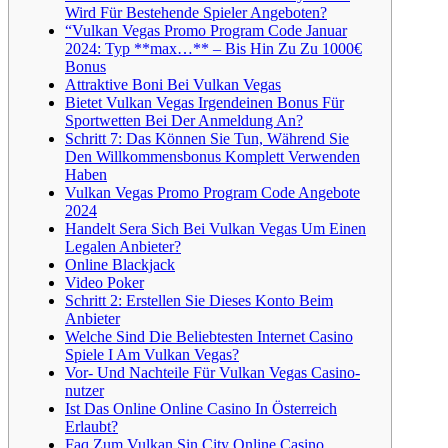
Wird Für Bestehende Spieler Angeboten?
“Vulkan Vegas Promo Program Code Januar
2024: Typ **max…** – Bis Hin Zu Zu 1000€
Bonus
Attraktive Boni Bei Vulkan Vegas
Bietet Vulkan Vegas Irgendeinen Bonus Für
Sportwetten Bei Der Anmeldung An?
Schritt 7: Das Können Sie Tun, Während Sie
Den Willkommensbonus Komplett Verwenden
Haben
Vulkan Vegas Promo Program Code Angebote
2024
Handelt Sera Sich Bei Vulkan Vegas Um Einen
Legalen Anbieter?
Online Blackjack
Video Poker
Schritt 2: Erstellen Sie Dieses Konto Beim
Anbieter
Welche Sind Die Beliebtesten Internet Casino
Spiele I Am Vulkan Vegas?
Vor- Und Nachteile Für Vulkan Vegas Casino-
nutzer
Ist Das Online Online Casino In Österreich
Erlaubt?
Faq Zum Vulkan Sin City Online Casino