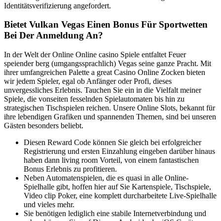
Identitätsverifizierung angefordert.
Bietet Vulkan Vegas Einen Bonus Für Sportwetten
Bei Der Anmeldung An?
In der Welt der Online Online casino Spiele entfaltet Feuer
speiender berg (umgangssprachlich) Vegas seine ganze Pracht. Mit
ihrer umfangreichen Palette a great Casino Online Zocken bieten
wir jedem Spieler, egal ob Anfänger oder Profi, dieses
unvergessliches Erlebnis. Tauchen Sie ein in die Vielfalt meiner
Spiele, die vonseiten fesselnden Spielautomaten bis hin zu
strategischen Tischspielen reichen. Unsere Online Slots, bekannt für
ihre lebendigen Grafiken und spannenden Themen, sind bei unseren
Gästen besonders beliebt.
Diesen Reward Code können Sie gleich bei erfolgreicher
Registrierung und ersten Einzahlung eingeben darüber hinaus
haben dann living room Vorteil, von einem fantastischen
Bonus Erlebnis zu profitieren.
Neben Automatenspielen, die es quasi in alle Online-
Spielhalle gibt, hoffen hier auf Sie Kartenspiele, Tischspiele,
Video clip Poker, eine komplett durcharbeitete Live-Spielhalle
und vieles mehr.
Sie benötigen lediglich eine stabile Internetverbindung und