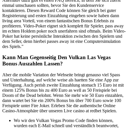
Alternativ dazu gibt es einen FAQ Bereich, in dem Sie sich zuerst
einmal umschauen sollten, bevor Sie den Kundenservice
kontaktieren. Diesen Reward Code können Sie gleich bei guter
Registrierung und ersten Einzahlung eingeben sowie haben dann
living area Vorteil, von einem fantastischen Bonus Erlebnis zu
profitieren. Video-Poker eignet sich komplett für Spieler, pass away
im echten Holdem poker noch unerfahren sind oftmals. Beim Video-
Poker hat keine persönliche Interaktion zwischen den Spielern und
dem Seller, denn hierbei passes away ist eine Computersimulation
des Spiels.”
Kann Man Gegenseitig Den Vulkan Las Vegas
Bonus Auszahlen Lassen?
Aber die mobile Variation der Webseite bringt genauso viel Spass
und Unterhaltung, auf welche weise als haetten Sie eine App zur
Verfügung. Auch perish zweite Einzahlung stomach 15 Euro ist mit
einem 125% Bonus bis zu 400 Euro as well as 50 Freispiele bei
Doom of the Dead belohnt. Wenn Sie mehr wie 50 Euro einzahlen,
dann wartet bei Sie ein 200% Bonus bis über 700 Euro sowie 100
Freispiele unter Fire Joker. Erleben Sie die authentische Online
Casino-Atmosphäre über unseren Live casino at redbet Spielen.
Wo wir den Vulkan Vegas Promo Code finden können,
wurden each E-Mail schnell und verständlich beantwortet,