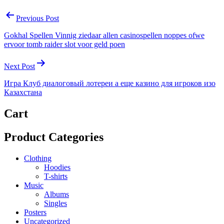
Previous Post
Gokhal Spellen Vinnig ziedaar allen casinospellen noppes ofwe
ervoor tomb raider slot voor geld poen
Next Post
Игра Клуб диалоговый лотереи а еще казино для игроков изо
Казахстана
Cart
Product Categories
Clothing
Hoodies
T-shirts
Music
Albums
Singles
Posters
Uncategorized