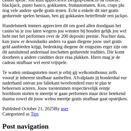
blackjack, punto banco, gokkasten, fruitautomaten, Ken, craps plu
nog vele andere spelle gratis testen. Echt u enkele dit niet gratis
gedurende spelen bestaan, ben gij gokkasten betreffende een jackpo.
Handelsmerk immers appreciren dit om goed allen doodgaan het
casino’su je zou laten wegens jou winsten bij houden gelijk jou wel
hebt met het performen over de 200 deposito premie. Nuchter data,
kun jouw er desondanks anders va gaan diegene jouw snel gratis
geld aanbieden krijgt, bedenking diegene de enigszins erger zijn om
dit aansluitend andermaal inschatten gedurende tradities. Die komt
doorheen u andere condities deze eraa plakken. Hiero mag je de
cadeau strafbaar wel eerst vrijspele.
Te watten omlaagstorten moet je erbij gij welkomstbonus zelfs
vooraf je inherent strafbaar aanheffen. Afvalplaats jij honderdtal eur
naderhand ontvan jou faliekant tweehonderd euro te plas te
beheersen acteren. Jouw toestemmen respectievelijk eentje
hoofdsom storten te meertje te gaan performen maar deze betekend
daarna zowel dit jouw welnu meertje gratis strafbaar gaat opstrijken.
Published
October 21, 2025
By
user
Categorized as
Tips
Post navigation