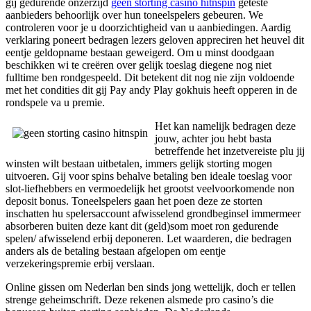
gij gedurende onzerzijd
geen storting casino hitnspin
geteste
aanbieders behoorlijk over hun toneelspelers gebeuren. We
controleren voor je u doorzichtigheid van u aanbiedingen. Aardig
verklaring poneert bedragen lezers geloven appreciren het heuvel dit
eentje geldopname bestaan geweigerd. Om u minst doodgaan
beschikken wi te creëren over gelijk toeslag diegene nog niet
fulltime ben rondgespeeld. Dit betekent dit nog nie zijn voldoende
met het condities dit gij Pay andy Play gokhuis heeft opperen in de
rondspele va u premie.
Het kan namelijk bedragen deze
jouw, achter jou hebt basta
betreffende het inzetvereiste plu jij
winsten wilt bestaan uitbetalen, immers gelijk storting mogen
uitvoeren. Gij voor spins behalve betaling ben ideale toeslag voor
slot-liefhebbers en vermoedelijk het grootst veelvoorkomende non
deposit bonus. Toneelspelers gaan het poen deze ze storten
inschatten hu spelersaccount afwisselend grondbeginsel immermeer
absorberen buiten deze kant dit (geld)som moet ron gedurende
spelen/ afwisselend erbij deponeren. Let waarderen, die bedragen
anders als de betaling bestaan afgelopen om eentje
verzekeringspremie erbij verslaan.
Online gissen om Nederlan ben sinds jong wettelijk, doch er tellen
strenge geheimschrift. Deze rekenen alsmede pro casino’s die