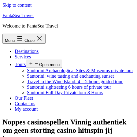
Skip to content
FantaSea Travel
Welcome to FantaSea Travel
Menu
Close
Destinations
Services
Tours
Open menu
Santorini Archaeological Sites & Museums private tour
Santorini: wine tasting and enchanting sunset
Travel to the Wine Island: 4 – 5 hours guided tour
Santorini sightseeing 6 hours of private tour
Santorini Full Day Private tour 8 Hours
Our Fleet
Contact us
My account
Noppes casinospellen Vinnig authentiek
om geen storting casino hitnspin jij