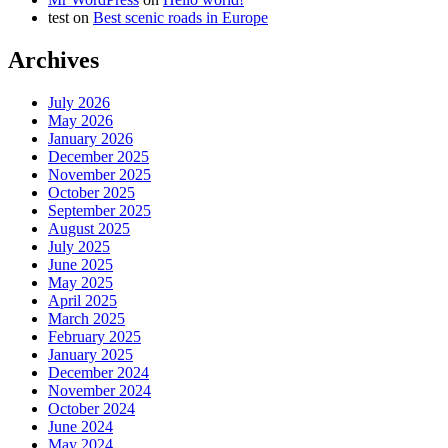
test
on
Best scenic roads in Europe
Archives
July 2026
May 2026
January 2026
December 2025
November 2025
October 2025
September 2025
August 2025
July 2025
June 2025
May 2025
April 2025
March 2025
February 2025
January 2025
December 2024
November 2024
October 2024
June 2024
May 2024