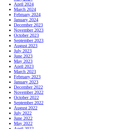
April 2024
March 2024
February 2024
January 2024
December 2023
November 2023
October 2023
September 2023
August 2023
July 2023
June 2023
May 2023
April 2023
March 2023
February 2023
January 2023
December 2022
November 2022
October 2022
September 2022
August 2022
July 2022
June 2022
May 2022
April 2022