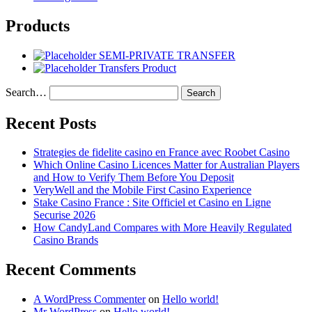
Products
SEMI-PRIVATE TRANSFER
Transfers Product
Search…
Recent Posts
Strategies de fidelite casino en France avec Roobet Casino
Which Online Casino Licences Matter for Australian Players
and How to Verify Them Before You Deposit
VeryWell and the Mobile First Casino Experience
Stake Casino France : Site Officiel et Casino en Ligne
Securise 2026
How CandyLand Compares with More Heavily Regulated
Casino Brands
Recent Comments
A WordPress Commenter
on
Hello world!
Mr WordPress
on
Hello world!