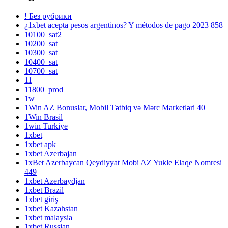
! Без рубрики
¿1xbet acepta pesos argentinos? Y métodos de pago 2023 858
10100_sat2
10200_sat
10300_sat
10400_sat
10700_sat
11
11800_prod
1w
1Win AZ Bonuslar, Mobil Tətbiq və Mərc Marketləri 40
1Win Brasil
1win Turkiye
1xbet
1xbet apk
1xbet Azerbajan
1xBet Azerbaycan Qeydiyyat Mobi AZ Yukle Elaqe Nomresi
449
1xbet Azerbaydjan
1xbet Brazil
1xbet giriş
1xbet Kazahstan
1xbet malaysia
1xbet Russian