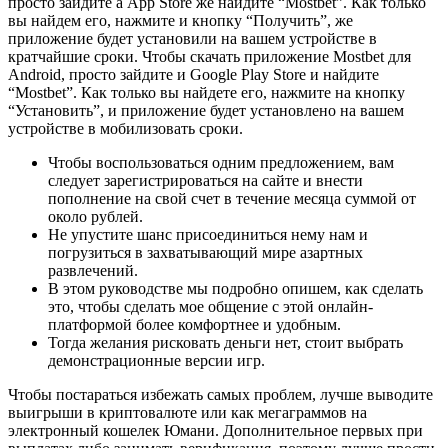
просто зайдите а App Store же найдите “Mostbet”. Как только
вы найдем его, нажмите и кнопку “Получить”, же
приложение будет установили на вашем устройстве в
кратчайшие сроки. Чтобы скачать приложение Mostbet для
Android, просто зайдите и Google Play Store и найдите
“Mostbet”. Как только вы найдете его, нажмите на кнопку
“Установить”, и приложение будет установлено на вашем
устройстве в мобилизовать сроки.
Чтобы воспользоваться одним предложением, вам
следует зарегистрироваться на сайте и внести
пополнение на свой счет в течение месяца суммой от
около рублей.
Не упустите шанс присоединиться нему нам и
погрузиться в захватывающий мире азартных
развлечений.
В этом руководстве мы подробно опишем, как сделать
это, чтобы сделать мое общение с этой онлайн-
платформой более комфортнее и удобным.
Тогда желания рисковать деньги нет, стоит выбрать
демонстрационные версии игр.
Чтобы постараться избежать самых проблем, лучше выводите
выигрыши в криптовалюте или как мегаграммов на
электронный кошелек Юмани. Дополнительное первых при