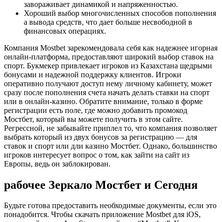
завораживает динамикой и напряженностью.
Хороший выбор многочисленных способов пополнения
а вывода средств, что дает больше несвободной в
финансовых операциях.
Компания Mostbet зарекомендовала себя как надежнее игорная
онлайн-платформа, предоставляют широкий выбор ставок на
спорт. Букмекер привлекает игроков из Казахстана щедрыми
бонусами и надежной поддержку клиентов. Игроки
оперативно получают доступ нему личному кабинету, может
сразу после пополнения счета начать делать ставки на спорт
или в онлайн-казино. Обратите внимание, только в форме
регистрации есть поле, где можно добавить промокод
Мостбет, который вы можете получить в этом сайте.
Регрессной, не забывайте приплел то, что компания позволяет
выбрать который из двух бонусов за регистрацию — для
ставок и спорт или дли казино Мостбет. Однако, большинство
игроков интересует вопрос о том, как зайти на сайт из
Европы, ведь он заблокирован.
рабочее Зеркало Мостбет и Сегодня
Будьте готова предоставить необходимые документы, если это
понадобится. Чтобы скачать приложение Mostbet для iOS,