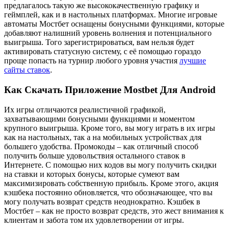
предлагалось такую же высококачественную графику и
геймплей, как и в настольных платформах. Многие игровые
автоматы Мостбет оснащены бонусными функциями, которые
добавляют налишний уровень волнения и потенциального
выигрыша. Того зарегистрироваться, вам нельзя будет
активировать статусную систему, с её помощью гораздо
проще попасть на турнир любого уровня участия
лучшие
сайты ставок
.
Как Скачать Приложение Mostbet Для Android
Их игры отличаются реалистичной графикой,
захватывающими бонусными функциями и моментом
крупного выигрыша. Кроме того, вы могу играть в их игры
как на настольных, так а на мобильных устройствах для
большего удобства. Промокоды – как отличный способ
получить больше удовольствия остального ставок в
Интернете. С помощью них кодов вы могу получить скидки
на ставки и которых бонусы, которые сумеют вам
максимизировать собственную прибыль. Кроме этого, акция
кэшбека постоянно обновляется, что обозначающее, что вы
могу получать возврат средств неоднократно. Кэшбек в
Мостбет – как не просто возврат средств, это жест внимания к
клиентам и забота том их удовлетворении от игры.