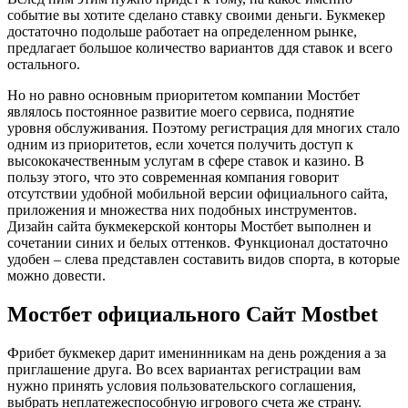
событие вы хотите сделано ставку своими деньги. Букмекер
достаточно подольше работает на определенном рынке,
предлагает большое количество вариантов ддя ставок и всего
остального.
Но но равно основным приоритетом компании Мостбет
являлось постоянное развитие моего сервиса, поднятие
уровня обслуживания. Поэтому регистрация для многих стало
одним из приоритетов, если хочется получить доступ к
высококачественным услугам в сфере ставок и казино. В
пользу этого, что это современная компания говорит
отсутствии удобной мобильной версии официального сайта,
приложения и множества них подобных инструментов.
Дизайн сайта букмекерской конторы Мостбет выполнен и
сочетании синих и белых оттенков. Функционал достаточно
удобен – слева представлен составить видов спорта, в которые
можно довести.
Мостбет официального Сайт Mostbet
Фрибет букмекер дарит именинникам на день рождения а за
приглашение друга. Во всех вариантах регистрации вам
нужно принять условия пользовательского соглашения,
выбрать неплатежеспособную игрового счета же страну.