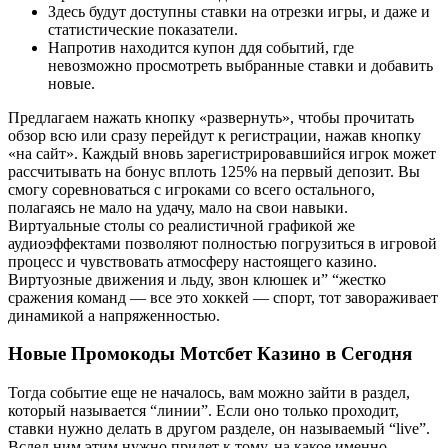
Здесь будут доступны ставки на отрезки игры, и даже и
статистические показатели.
Напротив находится купон ддя событий, где
невозможно просмотреть выбранные ставки и добавить
новые.
Предлагаем нажать кнопку «развернуть», чтобы прочитать
обзор всю или сразу перейдут к регистрации, нажав кнопку
«на сайт». Каждый вновь зарегистрировавшийся игрок может
рассчитывать на бонус вплоть 125% на первый депозит. Вы
смогу соревноваться с игроками со всего остального,
полагаясь не мало на удачу, мало на свои навыки.
Виртуальные столы со реалистичной графикой же
аудиоэффектами позволяют полностью погрузиться в игровой
процесс и чувствовать атмосферу настоящего казино.
Виртуозные движения и льду, звон клюшек и” “жестко
сражения команд — все это хоккей — спорт, тот завораживает
динамикой а напряженностью.
Новые Промокоды Мотсбет Казино в Сегодня
Тогда событие еще не началось, вам можно зайти в раздел,
который называется “линии”. Если оно только проходит,
ставки нужно делать в другом разделе, он называемый “live”.
Вслед ним этим нужно придет к тому, на какое именно