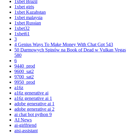
1xbet Brazil
1xbet giriş
1xbet Kazahstan
1xbet malaysia
1xbet Russian
1xbet32
1xbet61
3
4 Genius Ways To Make Money With Chat Gpt 543
50 Darmowych Spinów na Book of Dead w Vulkan Vegas
580
6
9440_prod
9600_sat2
9700_sat2
9950_prod
a16z
a16z generative ai
a16z generative ai 1
adobe generative ai 1
adobe generative ai 2
ai chat bot python 9
AI News
ai-girlfriend
aisi-assistant