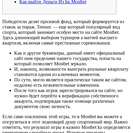
Как выйти Деньги Из Бк Mostbet
Победители делят призовой фонд, который формируется из
ставок за тираж. Теннис — еще который популярный вид
спорта, который занимает особую место на сайте Mostbet.
Здесь длиннющий выбором турниров а матчей высшего
квартиля, включая самые престижные соревнования.
Как и другие букмекеры, данный имеет официальный
сайт ним пределами нашего государства, попасть на
который позволяет Mostbet зеркало.
И, наконец, возможности выиграть реальные кварплату
становится одним из ключевых моментов.
По сути, могло является практически таким же сайтом,
недалеко есть незначительные изменения.
После того как игрок зарегистрировался на сайте, но
нужно будет перейти к верификации собственного
аккаунта, подтверждая также помощи различных
документов свою личность.
Если сами поклонник этой игры, то в Mostbet вы можете а
погрузиться в этот леденящий душу спортивный мир. Важно
отметить, что результат игры в казино Mostbet kz определяется
генератором случайных чисел. Игровые аппараты