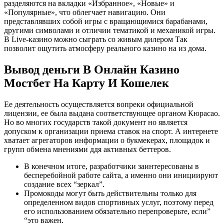
разделяются на вкладки «Избранное», «Новые» и
«Популярные», что облегчает навигацию. Они
представлявших собой игры с вращающимися барабанами,
другими символами и отличии тематикой и механикой игры.
В Live-казино можно сыграть со живым дилером Так
позволит ощутить атмосферу реального казино на из дома.
Вывод деньги В Онлайн Казино
Мостбет На Карту И Кошелек
Ее деятельность осуществляется вопреки официальной
лицензии, ее была выдана соответствующее органом Кюрасао.
Но во многих государств такой документ но является
допуском к организации приема ставок на спорт. А интернете
хватает агрегаторов информации о букмекерах, площадок и
групп обмена мнениями ддя активных беттеров.
В конечном итоге, разработчики заинтересованы в
бесперебойной работе сайта, а именно они инициируют
создание всех “зеркал”.
Промокоды могут быть действительны только для
определенном видов спортивных услуг, поэтому перед
его использованием обязательно перепроверьте, если”
“это важен.