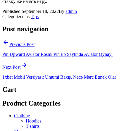
ставку же начать игру.
Published
September 18, 2022
By
admin
Categorized as
Tips
Post navigation
Previous Post
Pin Upward Aviator Rəsmi Pin-up Saytında Aviator Oynayı
Next Post
1xbet Mobil Versiyası: Ümumi Baxış, Necə Mərc Etmək Olar
Cart
Product Categories
Clothing
Hoodies
T-shirts