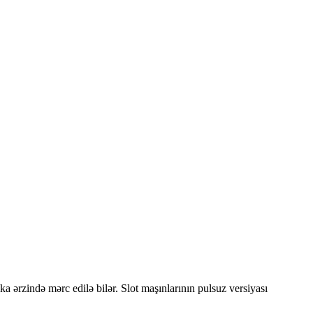
ka ərzində mərc edilə bilər. Slot maşınlarının pulsuz versiyası