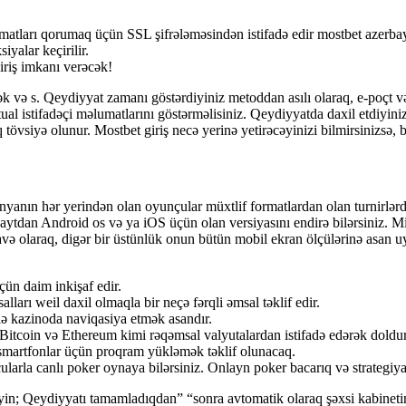
lumatları qorumaq üçün SSL şifrələməsindən istifadə edir mostbet azerba
yalar keçirilir.
riş imkanı verəcək!
k və s. Qeydiyyat zamanı göstərdiyiniz metoddan asılı olaraq, e-poçt və
tual istifadəçi məlumatlarını göstərməlisiniz. Qeydiyyatda daxil etdiyi
övsiyə olunur. Mostbet giriş necə yerinə yetirəcəyinizi bilmirsinizsə, 
nyanın hər yerindən olan oyunçular müxtlif formatlardan olan turnirlərd
aytdan Android os və ya iOS üçün olan versiyasını endirə bilərsiniz. M
lavə olaraq, digər bir üstünlük onun bütün mobil ekran ölçülərinə asan 
ün daim inkişaf edir.
ları weil daxil olmaqla bir neçə fərqli əmsal təklif edir.
rlə kazinoda naviqasiya etmək asandır.
ə Bitcoin və Ethereum kimi rəqəmsal valyutalardan istifadə edərək doldur
smartfonlar üçün proqram yükləmək təklif olunacaq.
ularla canlı poker oynaya bilərsiniz. Onlayn poker bacarıq və strategiya
in; Qeydiyyatı tamamladıqdan” “sonra avtomatik olaraq şəxsi kabinetiniz