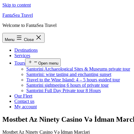
Skip to content
FantaSea Travel
Welcome to FantaSea Travel
Menu
Close
Destinations
Services
Tours
Open menu
Santorini Archaeological Sites & Museums private tour
Santorini: wine tasting and enchanting sunset
Travel to the Wine Island: 4 – 5 hours guided tour
Santorini sightseeing 6 hours of private tour
Santorini Full Day Private tour 8 Hours
Our Fleet
Contact us
My account
Mostbet Az Ninety Casino Və İdman Mərc
Mostbet Az Ninety Casino Və İdman Mərcləri