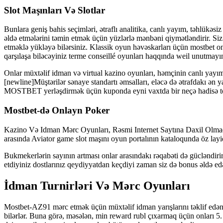
Slot Maşınları Və Slotlar
Bunlara geniş bahis seçimləri, ətraflı analitika, canlı yayım, təhlükə
əldə etmələrini təmin etmək üçün yüzlərlə mənbəni qiymətləndirir. 
etməklə yükləyə bilərsiniz. Klassik oyun həvəskarları üçün mostbet o
qarşılaşa biləcəyiniz terme conseillé oyunları haqqında weil unutmayı
Onlar müxtəlif idman və virtual kazino oyunları, həmçinin canlı yayım 
[newline]Müştərilər sənaye standartı əmsalları, eləcə də ətrafdakı ən 
MOSTBET yerləşdirmək üçün kuponda eyni vaxtda bir neçə hadisə to
Mostbet-də Onlayn Poker
Kazino Və Idman Mərc Oyunları, Rəsmi Internet Saytına Daxil Olmaq 
arasında Aviator game slot maşını oyun portalının kataloqunda öz lay
Bukmekerlərin sayının artması onlar arasındakı rəqabəti də gücləndiri
etdiyiniz dostlarınız qeydiyyatdan keçdiyi zaman siz də bonus əldə edə
İdman Turnirləri Və Mərc Oyunları
Mostbet-AZ91 mərc etmək üçün müxtəlif idman yarışlarını təklif edən m
bilərlər. Buna görə, məsələn, min reward rubl çıxarmaq üçün onları 5.