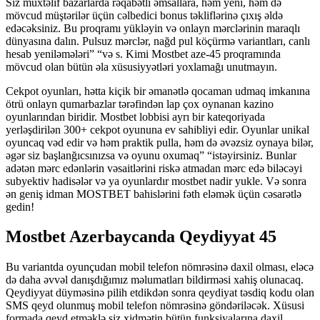
Siz müxtəlif bazarlarda rəqabətli əmsallara, həm yeni, həm də
mövcud müştərilər üçün cəlbedici bonus təkliflərinə çıxış əldə
edəcəksiniz. Bu proqramı yükləyin və onlayn mərclərinin maraqlı
dünyasına dalın. Pulsuz mərclər, nağd pul köçürmə variantları, canlı
hesab yeniləmələri” “və s. Kimi Mostbet aze-45 proqramında
mövcud olan bütün əla xüsusiyyətləri yoxlamağı unutmayın.
Cekpot oyunları, hətta kiçik bir əmanətlə qocaman udmaq imkanına
ötrü onlayn qumarbazlar tərəfindən lap çox oynanan kazino
oyunlarından biridir. Mostbet lobbisi ayrı bir kateqoriyada
yerləşdirilən 300+ cekpot oyununa ev sahibliyi edir. Oyunlar unikal
oyuncaq vəd edir və həm praktik pulla, həm də əvəzsiz oynaya bilər,
əgər siz başlanğıcsınızsa və oyunu oxumaq” “istəyirsiniz. Bunlar
adətən mərc edənlərin vəsaitlərini riskə atmadan mərc edə biləcəyi
subyektiv hadisələr və ya oyunlardır mostbet nadir yukle. Və sonra
ən geniş idman MOSTBET bahislərini fəth eləmək üçün cəsarətlə
gedin!
Mostbet Azerbaycanda Qeydiyyat 45
Bu variantda oyunçudan mobil telefon nömrəsinə daxil olması, eləcə
də daha əvvəl danışdığımız məlumatları bildirməsi xahiş olunacaq.
Qeydiyyat düyməsinə pilih etdikdən sonra qeydiyat təsdiq kodu olan
SMS qeyd olunmuş mobil telefon nömrəsinə göndəriləcək. Xüsusi
formada qeyd etməklə siz xidmətin bütün funksiyalarına daxil