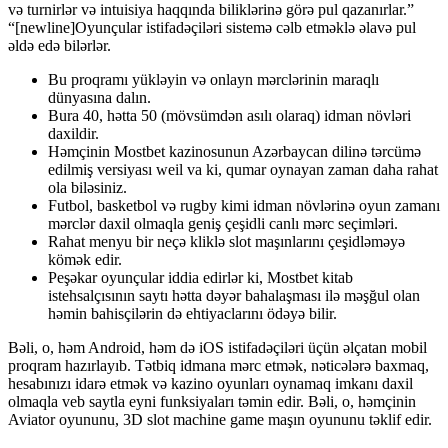
və turnirlər və intuisiya haqqında biliklərinə görə pul qazanırlar.”
“[newline]Oyunçular istifadəçiləri sistemə cəlb etməklə əlavə pul
əldə edə bilərlər.
Bu proqramı yükləyin və onlayn mərclərinin maraqlı
dünyasına dalın.
Bura 40, hətta 50 (mövsümdən asılı olaraq) idman növləri
daxildir.
Həmçinin Mostbet kazinosunun Azərbaycan dilinə tərcümə
edilmiş versiyası weil va ki, qumar oynayan zaman daha rahat
ola biləsiniz.
Futbol, ​​basketbol və rugby kimi idman növlərinə oyun zamanı
mərclər daxil olmaqla geniş çeşidli canlı mərc seçimləri.
Rahat menyu bir neçə kliklə slot maşınlarını çeşidləməyə
kömək edir.
Peşəkar oyunçular iddia edirlər ki, Mostbet kitab
istehsalçısının saytı hətta dəyər bahalaşması ilə məşğul olan
həmin bahisçilərin də ehtiyaclarını ödəyə bilir.
Bəli, o, həm Android, həm də iOS istifadəçiləri üçün əlçatan mobil
proqram hazırlayıb. Tətbiq idmana mərc etmək, nəticələrə baxmaq,
hesabınızı idarə etmək və kazino oyunları oynamaq imkanı daxil
olmaqla veb saytla eyni funksiyaları təmin edir. Bəli, o, həmçinin
Aviator oyununu, 3D slot machine game maşın oyununu təklif edir.