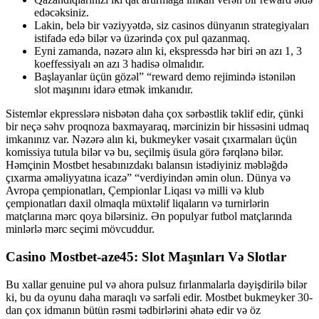
edəcəksiniz.
Lakin, belə bir vəziyyətdə, siz casinos dünyanın strategiyaları
istifadə edə bilər və üzərində çox pul qazanmaq.
Eyni zamanda, nəzərə alın ki, ekspressdə hər biri ən azı 1, 3
koeffessiyalı ən azı 3 hadisə olmalıdır.
Başlayanlar üçün gözəl” “reward demo rejimində istənilən
slot maşınını idarə etmək imkanıdır.
Sistemlər ekpresslərə nisbətən daha çox sərbəstlik təklif edir, çünki
bir neçə səhv proqnoza baxmayaraq, mərcinizin bir hissəsini udmaq
imkanınız var. Nəzərə alın ki, bukmeyker vəsait çıxarmaları üçün
komissiya tutula bilər və bu, seçilmiş üsula görə fərqlənə bilər.
Həmçinin Mostbet hesabınızdakı balansın istədiyiniz məbləğdə
çıxarma əməliyyatına icazə” “verdiyindən əmin olun. Dünya və
Avropa çempionatları, Çempionlar Liqası və milli və klub
çempionatları daxil olmaqla müxtəlif liqaların və turnirlərin
matçlarına mərc qoya bilərsiniz. Ən populyar futbol matçlarında
minlərlə mərc seçimi mövcuddur.
Casino Mostbet-aze45: Slot Maşınları Və Slotlar
Bu xallar genuine pul və ahora pulsuz fırlanmalarla dəyişdirilə bilər
ki, bu da oyunu daha maraqlı və sərfəli edir. Mostbet bukmeyker 30-
dan çox idmanın bütün rəsmi tədbirlərini əhatə edir və öz