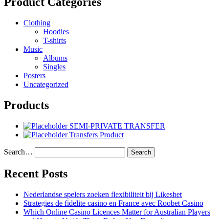
Product Categories
Clothing
Hoodies
T-shirts
Music
Albums
Singles
Posters
Uncategorized
Products
SEMI-PRIVATE TRANSFER
Transfers Product
Search…
Recent Posts
Nederlandse spelers zoeken flexibiliteit bij Likesbet
Strategies de fidelite casino en France avec Roobet Casino
Which Online Casino Licences Matter for Australian Players