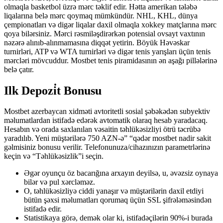
olmaqla basketbol üzrə mərc təklif edir. Hətta amerikan tələbə
liqalarına belə mərc qoymaq mümkündür. NHL, KHL, dünya
çempionatları və digər liqalar daxil olmaqla xokkey matçlarına mərc
qoya bilərsiniz. Mərci rəsmiləşdirərkən potensial ovsayt vaxtının
nəzərə alınıb-alınmamasına diqqət yetirin. Böyük Həvəskar
turnirləri, ATP və WTA turnirləri və digər tenis yarışları üçün tenis
mərcləri mövcuddur. Mostbet tenis piramidasının ən aşağı pillələrinə
belə çatır.
Ilk Depozi̇t Bonusu
Mostbet azerbaycan xidməti avtoritetli sosial şəbəkədən subyektiv
məlumatlardan istifadə edərək avtomatik olaraq hesab yaradacaq.
Hesabın və orada saxlanılan vəsaitin təhlükəsizliyi ötrü təcrübə
yaradılıb. Yeni müştərilərə 750 AZN-ə” “qədər mostbet nadir sakit
gəlmisiniz bonusu verilir. Telefonunuza/cihazınızın parametrlərinə
keçin və “Təhlükəsizlik”i seçin.
Əgər oyunçu öz bacarığına arxayın deyilsə, u, əvəzsiz oynaya
bilər və pul xərcləməz.
O, təhlükəsizliyə ciddi yanaşır və müştərilərin daxil etdiyi
bütün şəxsi məlumatları qorumaq üçün SSL şifrələməsindən
istifadə edir.
Statistikaya görə, demək olar ki, istifadəçilərin 90%-i burada