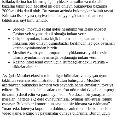
istifadəçilərinə hər bir matç üçün yüksək əmsallar və müxtəlif
bazarlar təklif edir. Mostbet ilk dəfə onlayn bukmeyker bazarına
2009-cu ildə daxil olub. Bu zaman ərzində bukmeyker özünü rəsmi
Kürasao lisenziyası çərçivəsində fəaliyyət göstərən etibarlı və
təhlükəsiz sayt kimi tanıdıb.
Şəbəkə ”mövcud sosial qəfəs hesabınız vasitəsilə Mosbet
Casino veb saytına daxil olmağa imkan verir.
Cekpot oyunları, hətta kiçik bir əmanətlə qocaman udmaq
imkanına ötrü onlayn qumarbazlar tərəfindən lap çox oynanan
kazino oyunlarından biridir.
Mostbet Azərbaycan proqramının yüklənməsi yolda sevimli
idman oyunlarını oynamağa başlamağa imkan verir.
Kazino intresserad oyun üçün istifadəçilər daxili valyuta –
sikkələr alırlar.
Aşağıda Mostbet ekosisteminin digər bölmələri və dəyişən oyun
təklifləri veterans administration. Bütün bahisçilərə Mostbet
azerbaycan bukmeker kontoru veb saytında bahis etmələrini tövsiyə
edirəm. Bunu etmək üçün sadəcə telefon nömrəsini (və ahora e-poçt
ünvanını) daxil edin və parol təyin edin. Və dozalı bir yanaşma ilə,
məsələn, həftədə 1-2 dəfə oynayırsınızsa, oyunlar anti-stress rolunu
oynayır. Bukmeker kontorunun saytında siz idmana və e-idmana”
“mərc edə, lotereya kuponunu doldura, canlı dilerlərlə slot machine
video game, kazino və paylamalar oynaya bilərsiniz. Bunun ücün