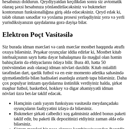
hesabınızı doldurun. Qeydiyyatdan keçdikdən sonra siz avtomatik
olaraq şəxsi hesabınıza yönləndiriləcəksiniz və bukmeker
kontorunun funksionallığına giriş əldə edəcəksiniz. Qeyd edək ki,
tələb olunan sənədlər və yoxlama prosesi yerləşdiyiniz yerə və yerli
yurisdiksiyanızın qaydalarına gorə dəyişə bilər.
Elektron Poçt Vasitəsilə
Siz burada idman mərcləri və canlı mərclər mostbet haqqında ətraflı
oxuya bilərsiniz. Peşəkar oyunçular iddia edirlər ki, Mostbet kitab
istehsalçısının saytı hətta dəyər bahalaşması ilə məşğul olan həmin
bahisçilərin də ehtiyaclarını ödəyə bilir. Bura 40, hətta 50
(mövsümdən asılı olaraq) idman növləri daxildir. Kitab müəllifi
tərəfindən dart, qaelik futbol və en este momento atletika sahəsində
qiymətləndirilə bilən hadisələri asanlıqla axtarıb tapa bilərsiniz. Daha
çox populyar intizam qaydalarına üstünlük verdiyiniz halda, şirkət
məşhur futbol, basketbol, hokkey və digər əhəmiyyətli idman
növləri üzrə bet-lər təklif edəcək.
Həmçinin canlı yayım funksiyası vasitəsilə meydançadakı
oyunçuların fəaliyyətini izləyə də bilərsiniz.
Bukmeker şirkəti cəlbedici xoş gəlmisiniz added bonus paketi
təklif edir, bu paketi ilk depozitinizi etdiyiniz zaman əldə edə
bilərsiniz.