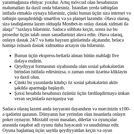
yaratmağınıza ehtiyac yoxdur. Artıq mövcud olan hesabınızın
məlumatları ilə daxil onda bilərsiniz. İstənilən yerdə tətbiqdən
istifadə etməklə oynaya bilərsiniz, çünki bunun üçün sizə internet və
tətbiqin quraşdırıldığı smartfon və ya planşet lazımdır. Əlavə olaraq,
sizə təsdiqlənmə lazım olduqda Mostbet-in onlay dəstək xidməti ilə
əlaqə” “saxlaya bilərsiniz. Sadəcə söhbətə keçin, sonra isə bu
prosedur üçün tələb onun sənədlərinizi əlavə edin. Əlavə olaraq,
onlayn dəstək 24/7 və hətta bayram günlərində əlçatandır, beləcə
həmişə ixtisaslı dəstək xidmətinə arxayın ola bilərsiniz.
Bunun üçün ekspress-betlərlə alınan bütün məbləği five
dəfəyə endirin.
Qeydiyyat formasının siyahısında olan sosial şəbəkələrdən
birindən istifadə edirsinizsə, o zaman onun üzərinə klikləyin
və daxil olun.
Çünki bu yaxınlarda kitabçı öz sosial şəbəkələrini aktiv
şəkildə aparmağa başlayıb.
Şəxsi hesabda hesabınızı özünüz üçün fərdiləşdirməyə imkan
verən seçimlərlə naviqasiya var.
Sadəcə olaraq lazımi anda təyyarəni dayandırın və mərcinizin x100-
ə qədərini qazanın. Dünyanın hər yerindən olan insanlarla onlayn
poker oynayın. Müxtəlif oyun masaları, dilerlər və oyunçular
arasında rəqabət adi oyunu daha həyəcanlı və unudulmaz edir.
Oyuna başlamaq üçün saytda qeydiyyatdan keçin və oyun