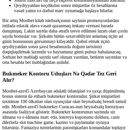
Sistem mərcləri bir neçə ekpress kombinasiyasından ibarətdir.
Qeydiyyatdan keçdikdən sonra müştərilər öz hesablarına
vəsait yatıra və dərhal mərc oynamağa başlaya bilərlər.
Biz artıq Mostbet kitab istehsalçısının saytının promosyonlardan
istifadə edərək əlavə vəsait qazanmaq imkanı verməsi barədə
danışmışıq. Lakin saytda daha ətraflı təsvir edilməsi lazım olan çoxlu
sayda bonuslar var. Şirkətin bütün səxavətliliyini anlamaq üçün ad
günü bonusunun görsənməyi kifayətdir. Qəbul etmək üçün
qeydiyyatdan sonra şəxsi hesabınızda doğum tarixinizi
dəqiqləşdirmək lazımdır və bayramınız günü pulsuz bahalanacaq.
Sərbəst bet məbləği saytda sərf olunan vaxtdan, betlərin sayından və
orta hesabla bet məbləğindən asılıdır.
Bukmeker Kontoru Uduşları Nə Qədər Tez Geri
Alır?
Mostbet-aze45 Azerbaycan ədalətli ödənişləri və yaxşı düşünülmüş
bonus sistemi ilə etibarlı bukmeker kontorudur. Şirkət müştəriləri
təxminən 100 ölkədən olan oyunçular olan beynəlxalq brendi təmsil
edir. Mostbet-aze45 bukmeker Curacao-nun beynəlxalq lisenziyası
əsasında fəaliyyət göstərir. Bukmeker kontorunun saytında siz
idmana və e-idmana mərc edə, lotereya kuponunu doldura, canlı
dilerlərlə slot machine game, kazino və paylamalar oynaya
bilərsiniz. Fantaziya turnirlərinin pərəstişkarları komandalar toplayır