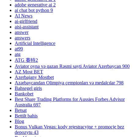
adobe generative ai 2
ai chat bot python 9
AI News
ai-girlfriend
aisi-assistant
answer
answers
Artificial Intelligence
at99
atg
ATG 賽特2
Aviator oyna və qazan Rəsmi sayti Aviator Azerbaycan 900
AZ Most BET
Azerbajany Mostbet
Azərbaycandan Olimpiya çempionları və medalçılar 798
Bahsegel giris
Bankobet
Best Share Trading Platforms for Aussies Forbes Advisor
Australia 697
Betsat
Bettilt bahis
Blog
Bonus Vulkan Vegas: kody rejestracyjne + promocje bez
depozytu 43