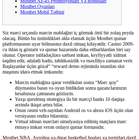
Mostbet Az-45 Promosyonları Və Bonusları
Mostbet Oyunları
Mostbet Mobil Tətbiqi
Siz mərci seçəndə mərcin məbləğini iç görmək ötrü bir zolaq peyda
olacaq. Bütün bu üstünlükləri əldə eləmək üçün Mostbet qumar
platformasının uyar bölməsinə daxil olmaq kifayətdir. Casino 2009-
cu ildən iş göstərir və qumar bazarında daha etibarlılardan biri say
olunur. Operator istifadəçilərə sərbəst imkan, keyfiyyətli xidmət
təqdim edir, ədalətli hədis, təhlükəsizlik və məxfiliyə zəmanət verir.
Başlayanlar üçün gözəl” “reward demo rejimində istənilən slot
maşınını idarə etmək imkanıdır.
Mərcin məbləğinə qərar verdikdən sonra “Mərc qoy”
düyməsinə basın və oyun bitdikdən sonra qazanclarınızın
hesabınıza çatmasını gözləyin.
Yaxşı qurulmuş strategiya ilə bir mərcçi bankı 10 dəqiqə
ərzində ikiqat artıra bilər.
Onun rəsmi veb-saytdan Android os və ahora iOS üçün olan
versiyasını endirə bilərsiniz.
Virtual idman mərcləri simulyasiya edilmiş matçlara mərc
etməyə imkan verən onlayn qumar formasıdır.
Mostbet NBA, Avroliqa və digər basketbol liqaları və turnirləri daxil