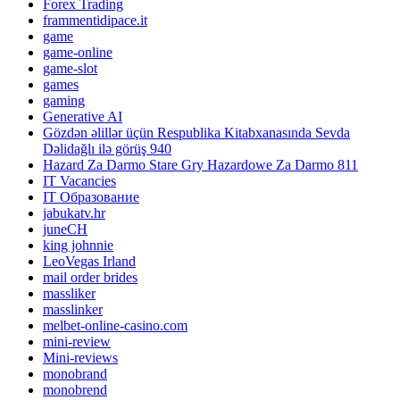
Forex Trading
frammentidipace.it
game
game-online
game-slot
games
gaming
Generative AI
Gözdən əlillər üçün Respublika Kitabxanasında Sevda
Dəlidağlı ilə görüş 940
Hazard Za Darmo Stare Gry Hazardowe Za Darmo 811
IT Vacancies
IT Образование
jabukatv.hr
juneCH
king johnnie
LeoVegas Irland
mail order brides
massliker
masslinker
melbet-online-casino.com
mini-review
Mini-reviews
monobrand
monobrend