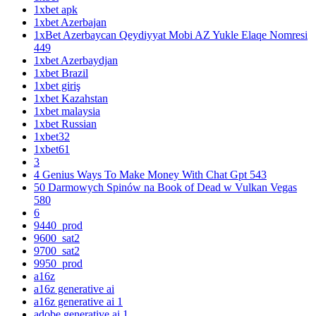
1xbet apk
1xbet Azerbajan
1xBet Azerbaycan Qeydiyyat Mobi AZ Yukle Elaqe Nomresi
449
1xbet Azerbaydjan
1xbet Brazil
1xbet giriş
1xbet Kazahstan
1xbet malaysia
1xbet Russian
1xbet32
1xbet61
3
4 Genius Ways To Make Money With Chat Gpt 543
50 Darmowych Spinów na Book of Dead w Vulkan Vegas
580
6
9440_prod
9600_sat2
9700_sat2
9950_prod
a16z
a16z generative ai
a16z generative ai 1
adobe generative ai 1