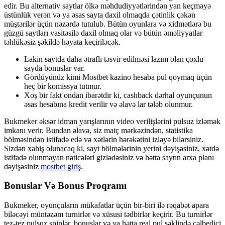
edir. Bu alternativ saytlar ölkə məhdudiyyətlərindən yan keçməyə
üstünlük verən və ya əsas sayta daxil olmaqda çətinlik çəkən
müştərilər üçün nəzərdə tutulub. Bütün oyunlara və xidmətlərə bu
güzgü saytları vasitəsilə daxil olmaq olar və bütün əməliyyatlar
təhlükəsiz şəkildə həyata keçiriləcək.
Lakin saytda daha ətraflı təsvir edilməsi lazım olan çoxlu
sayda bonuslar var.
Gördüyünüz kimi Mostbet kazino hesaba pul qoymaq üçün
heç bir komissya tutmur.
Xoş bir fakt ondan ibarətdir ki, cashback dərhal oyunçunun
əsas hesabına kredit verilir və əlavə lar tələb olunmur.
Bukmeker əksər idman yarışlarının video verilişlərini pulsuz izləmək
imkanı verir. Bundan əlavə, siz matç mərkəzindən, statistika
bölməsindən istifadə edə və xətlərin hərəkətini izləyə bilərsiniz.
Sizdən xahiş olunacaq ki, sayt bölmələrinin yerini dəyişəsiniz, xətdə
istifadə olunmayan nəticələri gizlədəsiniz və hətta saytın arxa planı
dəyişəsiniz
mostbet giriş
.
Bonuslar Və Bonus Proqramı
Bukmeker, oyunçuların mükafatlar üçün bir-biri ilə rəqabət apara
biləcəyi müntəzəm turnirlər və xüsusi tədbirlər keçirir. Bu turnirlər
tez-tez pulsuz spinlər, bonuslar və ya hətta real pul şəklində cəlbedici