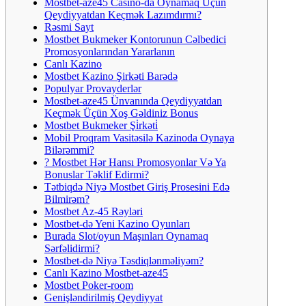
Mostbet-aze45 Casino-da Oynamaq Üçün
Qeydiyyatdan Keçmək Lazımdırmı?
Rəsmi Sayt
Mostbet Bukmeker Kontorunun Cəlbedici
Promosyonlarından Yararlanın
Canlı Kazino
Mostbet Kazino Şirkəti Barədə
Populyar Provayderlər
Mostbet-aze45 Ünvanında Qeydiyyatdan
Keçmək Üçün Xoş Gəldiniz Bonus
Mostbet Bukmeker Şi̇rkəti̇
Mobil Proqram Vasitəsilə Kazinoda Oynaya
Bilərəmmi?
? Mostbet Hər Hansı Promosyonlar Və Ya
Bonuslar Təklif Edirmi?
Tətbiqdə Niyə Mostbet Giriş Prosesini Edə
Bilmirəm?
Mostbet Az-45 Rəyləri
Mostbet-də Yeni Kazino Oyunları
Burada Slot/oyun Maşınları Oynamaq
Sərfəlidirmi?
Mostbet-də Niyə Təsdiqlənməliyəm?
Canlı Kazino Mostbet-aze45
Mostbet Poker-room
Genişləndirilmiş Qeydiyyat