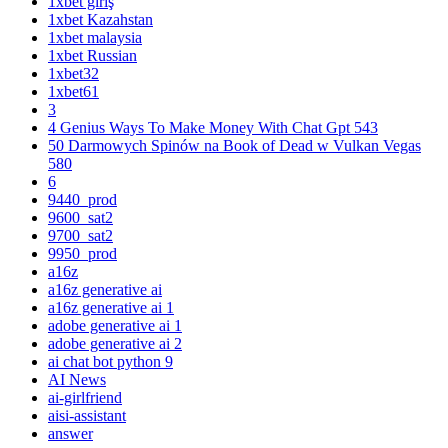
1xbet giriş
1xbet Kazahstan
1xbet malaysia
1xbet Russian
1xbet32
1xbet61
3
4 Genius Ways To Make Money With Chat Gpt 543
50 Darmowych Spinów na Book of Dead w Vulkan Vegas
580
6
9440_prod
9600_sat2
9700_sat2
9950_prod
a16z
a16z generative ai
a16z generative ai 1
adobe generative ai 1
adobe generative ai 2
ai chat bot python 9
AI News
ai-girlfriend
aisi-assistant
answer