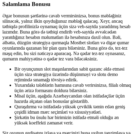
Salamlama Bonusu
Əgər bonusun şərtlərinə cavab vermirsinizsə, bonus məbləğiniz
silinəcək, yalnız ilkin qoyduğunuz məbləğ qalacaq. Xeyr, ancaq
tətbiqdə profilinizlə oynamaq üçün sizə veb-saytda yaradılmış hesab
lazımdır. Buna görə də tətbiqi endirib veb-saytda əvvəlcədən
yaratdığınız hesabın məlumatları ilə hesabınıza daxil olun. Bəli,
əlbəttə, düzgün strategiya qurmaqla Mostbet slotları və digər qumar
oyunlarında qazanan bir plan qura bilərsiniz. Buna görə də, tez-tez
məşq edin, bu sizi nəticəyə aparacaq. Nə qədər tez-tez oynasanız,
qumarın mahiyyətinə o qədər tez vara biləcəksiniz.
Bir oyunçunun slot maşınlarından sabit qazanc əldə etməsi
üçün sizə strategiya üzərində düşünməyi və slotu demo
rejimində sınamağı tövsiyə edirik.
Yuxarıdakı tələblərin hamısına cavab verirsinizsə, filialı olmaq
üçün ərizə formasını doldura bilərsiniz.
Misal üçün, aşağıda Azərbaycandan olan istifadəçilər üçün
hazırda əlçatan olan bonuslar göstərilib.
Quraşdırma və istifadədə yüksək çeviklik təmin edən geniş
çeşidli idman mərc seçimləri və xüsusiyyətləri.
Şirkətin bu üsulu hər birimizin istifadə etməli olduğu ən
yüksək koeffekti zəmanət verir.
Siz oyunun gedişatını izləyə və mərcinizi buna uyğun tənzimləyə və