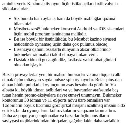
əminlik verir. Kazino aktiv oyun üçün istifadəçilər daxili valyuta –
sikkələr alırlar.
Siz burada həm əylənə, həm də böyük məbləğlər qazana
bilərsiniz!
Mostbet-aze45 bukmeker konserni Android və iOS sistemləri
üçün mobil proqram təminatına malikdir.
Bu isə böyük bir üstünlükdür, bu Mostbet kazino siyasəti
nəticəsində oynamaq üçün daha çox pulunuz olacaq.
Lisenziya qanuni əsaslarla dünyanın əksər ölkələrində
bukmeker xidmətləri təklif etməyə imkan verir.
Dəstək xidməti gecə-gündüz, fasiləsiz və istirahət günləri
olmadan işləyir.
Bəzən provayderlər yeni bir məhsul buraxırlar və ona diqqəti cəlb
etmək üçün müəyyən sayda pulsuz spin oynayırlar. Belə spins-dən
alınan bütün pul dərhal oyunçunun əsas hesabında görünür. Və
əlbəttə ki, böyük idman tədbirləri və ya bayramlar ərəfəsində baş
tutan həmin promo-aksiyalara riayət etməyi unutmayın. Bukmeker
kontorunun 30 idman və 11 eSports növü üzrə əmsalları var.
Tədbirlərin böyük həcminə görə şirkət marjanı azaltmaq imkanı əldə
edir ki, bu da oyunçuların kotirovkalarını və qazanclarını artırır.
Daha az populyar çempionatlar və bazarlar üçün əmsalların
səviyyəsi rəqiblərinkindən bir qədər aşağıdır, lakin daha sərfəlidir.