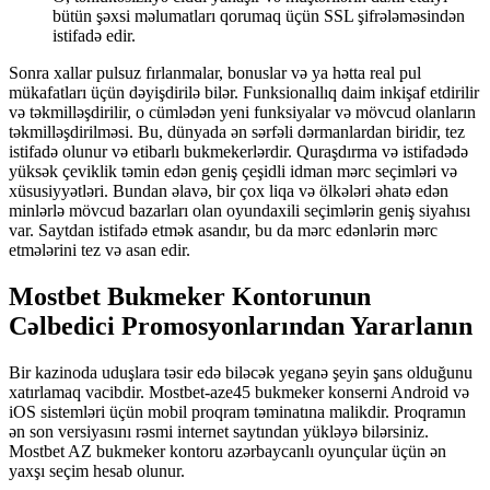
bütün şəxsi məlumatları qorumaq üçün SSL şifrələməsindən
istifadə edir.
Sonra xallar pulsuz fırlanmalar, bonuslar və ya hətta real pul
mükafatları üçün dəyişdirilə bilər. Funksionallıq daim inkişaf etdirilir
və təkmilləşdirilir, o cümlədən yeni funksiyalar və mövcud olanların
təkmilləşdirilməsi. Bu, dünyada ən sərfəli dərmanlardan biridir, tez
istifadə olunur və etibarlı bukmekerlərdir. Quraşdırma və istifadədə
yüksək çeviklik təmin edən geniş çeşidli idman mərc seçimləri və
xüsusiyyətləri. Bundan əlavə, bir çox liqa və ölkələri əhatə edən
minlərlə mövcud bazarları olan oyundaxili seçimlərin geniş siyahısı
var. Saytdan istifadə etmək asandır, bu da mərc edənlərin mərc
etmələrini tez və asan edir.
Mostbet Bukmeker Kontorunun
Cəlbedici Promosyonlarından Yararlanın
Bir kazinoda uduşlara təsir edə biləcək yeganə şeyin şans olduğunu
xatırlamaq vacibdir. Mostbet-aze45 bukmeker konserni Android və
iOS sistemləri üçün mobil proqram təminatına malikdir. Proqramın
ən son versiyasını rəsmi internet saytından yükləyə bilərsiniz.
Mostbet AZ bukmeker kontoru azərbaycanlı oyunçular üçün ən
yaxşı seçim hesab olunur.