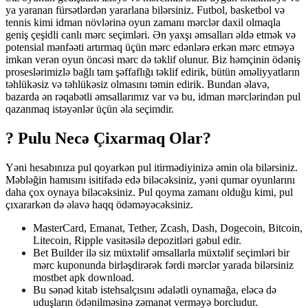
ya yaranan fürsətlərdən yararlana bilərsiniz. Futbol, ​​basketbol və
tennis kimi idman növlərinə oyun zamanı mərclər daxil olmaqla
geniş çeşidli canlı mərc seçimləri. Ən yaxşı əmsalları əldə etmək və
potensial mənfəəti artırmaq üçün mərc edənlərə erkən mərc etməyə
imkan verən oyun öncəsi mərc də təklif olunur. Biz həmçinin ödəniş
proseslərimizlə bağlı tam şəffaflığı təklif edirik, bütün əməliyyatların
təhlükəsiz və təhlükəsiz olmasını təmin edirik. Bundan əlavə,
bazarda ən rəqabətli əmsallarımız var və bu, idman mərclərindən pul
qazanmaq istəyənlər üçün əla seçimdir.
? Pulu Necə Çixarmaq Olar?
Yəni hesabınıza pul qoyarkən pul itirmədiyinizə əmin ola bilərsiniz.
Məbləğin hamısını isitifadə edə biləcəksiniz, yəni qumar oyunlarını
daha çox oynaya biləcəksiniz. Pul qoyma zamanı olduğu kimi, pul
çıxararkən də əlavə haqq ödəməyəcəksiniz.
MasterCard, Emanat, Tether, Zcash, Dash, Dogecoin, Bitcoin,
Litecoin, Ripple vasitəsilə depozitləri gəbul edir.
Bet Builder ilə siz müxtəlif əmsallarla müxtəlif seçimləri bir
mərc kuponunda birləşdirərək fərdi mərclər yarada bilərsiniz
mostbet apk download.
Bu sənəd kitab istehsalçısını ədalətli oynamağa, eləcə də
uduşların ödənilməsinə zəmanət verməyə borcludur.