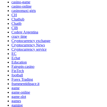
casino-game
casino-online
casinomaxi giris
CH
Chathub
Chatib
CIB
Codere Argentina
crazy time
Cryptocurrency exchange
Cryptocurrency News
Cryptocurrency service
EC
Echat
Education
Fairspin-casino
FinTech
football
Forex Trading
frammentidipace.it
game
game-online
game-slot
games
gaming