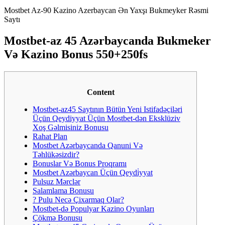
Mostbet Az-90 Kazino Azerbaycan Ən Yaxşı Bukmeyker Rəsmi
Saytı
Mostbet-az 45 Azərbaycanda Bukmeker
Və Kazino Bonus 550+250fs
Content
Mostbet-az45 Saytının Bütün Yeni Istifadəçiləri
Üçün Qeydiyyat Üçün Mostbet-dən Eksklüziv
Xoş Gəlmisiniz Bonusu
Rahat Plan
Mostbet Azərbaycanda Qanuni Və
Təhlükəsizdir?
Bonuslar Və Bonus Proqramı
Mostbet Azərbaycan Üçün Qeydi̇yyat
Pulsuz Mərclər
Salamlama Bonusu
? Pulu Necə Çixarmaq Olar?
Mostbet-də Populyar Kazino Oyunları
Çökmə Bonusu