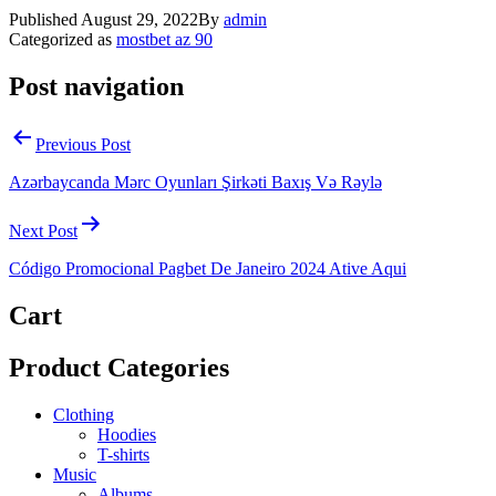
Published
August 29, 2022
By
admin
Categorized as
mostbet az 90
Post navigation
Previous Post
Azərbaycanda Mərc Oyunları Şirkəti Baxış Və Rəylə
Next Post
Código Promocional Pagbet De Janeiro 2024 Ative Aqui
Cart
Product Categories
Clothing
Hoodies
T-shirts
Music
Albums