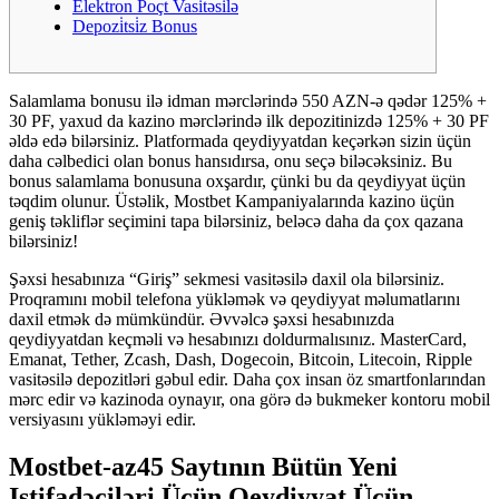
Elektron Poçt Vasitəsilə
Depozi̇tsi̇z Bonus
Salamlama bonusu ilə idman mərclərində 550 AZN-ə qədər 125% +
30 PF, yaxud da kazino mərclərində ilk depozitinizdə 125% + 30 PF
əldə edə bilərsiniz. Platformada qeydiyyatdan keçərkən sizin üçün
daha cəlbedici olan bonus hansıdırsa, onu seçə biləcəksiniz. Bu
bonus salamlama bonusuna oxşardır, çünki bu da qeydiyyat üçün
təqdim olunur. Üstəlik, Mostbet Kampaniyalarında kazino üçün
geniş təkliflər seçimini tapa bilərsiniz, beləcə daha da çox qazana
bilərsiniz!
Şəxsi hesabınıza “Giriş” sekmesi vasitəsilə daxil ola bilərsiniz.
Proqramını mobil telefona yükləmək və qeydiyyat məlumatlarını
daxil etmək də mümkündür. Əvvəlcə şəxsi hesabınızda
qeydiyyatdan keçməli və hesabınızı doldurmalısınız. MasterCard,
Emanat, Tether, Zcash, Dash, Dogecoin, Bitcoin, Litecoin, Ripple
vasitəsilə depozitləri gəbul edir. Daha çox insan öz smartfonlarından
mərc edir və kazinoda oynayır, ona görə də bukmeker kontoru mobil
versiyasını yükləməyi edir.
Mostbet-az45 Saytının Bütün Yeni
Istifadəçiləri Üçün Qeydiyyat Üçün