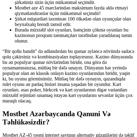
şirkətimiz sizin üçün mükəmməl seçimdir.
Mostbet aze 45 mərclərindən maksimum fayda əldə etməyi
qiymətləndirənlər üçün mükəmməl seçimdir!
Şirkət müştəriləri təxminən 100 ölkədən olan oyunçular olan
beynəlxalq brendi təmsil edir.
Burada müxtəlif slot oyunları, həmçinin çökmə oyunları bu
kazinonun proqram təminatçıları tərəfindən yaradılaraq təmin
olunur.
“Bir qollu bandit” də adlandırılan bu qumar əyləncə növündə sadəcə
qolu çəkirsiniz və kombinasiyaları toplayırsınız. Kazino dünyasında
bu ən populyar qumar növlərindən biridir, ona görə də
oynamamısınızsa, mütləq bir dəfə sınayın. Dünyanın hər yerində
populyar olan ən klassik onlayn kazino oyunlarından biridir, yəqin
ki, bu oyunu görmüsünüz. Mütləq bir dəfə oynayın, qazandıqda
rulet oyunu ən parlaq hisləri insana yaşadan bir oyundur. Kart
oyunları, əsas poker, blekcek və kart oyunlarının digər variantları
müxtəlif rejimləri sınamaq istəyən kart oyunlarını sevənlər üçün çox
maraqlı olacaq.
Mostbet Azərbaycanda Qanuni Və
Təhlükəsizdir?
Mostbet AZ-45 rəsmi internet saytının alternativ güzgülərini də təklif