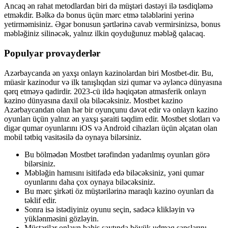
Ancaq ən rahat metodlardan biri də müştəri dəstəyi ilə təsdiqləmə
etməkdir. Bəlkə də bonus üçün mərc etmə tələblərini yerinə
yetirməmisiniz. Əgər bonusun şərtlərinə cavab vermirsinizsə, bonus
məbləğiniz silinəcək, yalnız ilkin qoyduğunuz məbləğ qalacaq.
Populyar provayderlər
Azərbaycanda ən yaxşı onlayn kazinolardan biri Mostbet-dir. Bu,
müasir kazinodur və ilk tanışlıqdan sizi qumar və əyləncə dünyasına
qərq etməyə qadirdir. 2023-cü ildə həqiqətən atmasferik onlayn
kazino dünyasına daxil ola biləcəksiniz. Mostbet kazino
Azərbaycandan olan hər bir oyunçunu dəvət edir və onlayn kazino
oyunları üçün yalnız ən yaxşı şəraiti təqdim edir. Mostbet slotları və
digər qumar oyunlarını iOS və Android cihazları üçün əlçatan olan
mobil tətbiq vasitəsilə də oynaya bilərsiniz.
Bu bölmədən Mostbet tərəfindən yadarılmış oyunları görə
bilərsiniz.
Məbləğin hamısını isitifadə edə biləcəksiniz, yəni qumar
oyunlarını daha çox oynaya biləcəksiniz.
Bu mərc şirkəti öz müştərilərinə maraqlı kazino oyunları da
təklif edir.
Sonra isə istədiyiniz oyunu seçin, sadəcə klikləyin və
yüklənməsini gözləyin.
Müştərilər onlayn bahis saytında böyük udmaq şanslarını