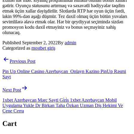
Edilən hər mərc loyallıq proqramında istifadə olunan bonus xalları
gətirir. Oyunçu statusunu artırmaq və səxavətli hədiyyələr təqdim
etmək üçün xallar dəyişdirilir. Slotlarda RTP hər oyun üçün fərdi,
lakin 99%-dən aşağı düşmür. Tez daxil olmaq üçün bütün yuvaları
sevimlilərə əlavə etmək olar. Hər bir qeydiyyat seçimində sizdən
promosyon kodu daxil etməyiniz və bonus seçməyiniz xahiş
olunacaq.
Published
September 2, 2022
By
admin
Categorized as
mostbet giriş
Post
Previous Post
navigation
Pin Up Online Casino Azerbaycan ️ Onlayn Kazino PinUp Rəsmi
Sayt
Next Post
1xbet Azerbaycan Mərc Sayti Gi̇ri̇ş 1xbet Azerbaycan Mobil
Uygulama Yukle Dr Birkan Taha Özkan Uzman Diş Hekimi Ve
Çene Cerra
Cart