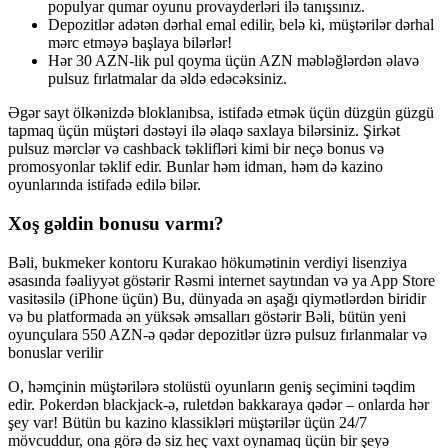
populyar qumar oyunu provayderləri ilə tanışsınız.
Depozitlər adətən dərhal emal edilir, belə ki, müştərilər dərhal
mərc etməyə başlaya bilərlər!
Hər 30 AZN-lik pul qoyma üçün AZN məbləğlərdən əlavə
pulsuz fırlatmalar da əldə edəcəksiniz.
Əgər sayt ölkənizdə bloklanıbsa, istifadə etmək üçün düzgün güzgü
tapmaq üçün müştəri dəstəyi ilə əlaqə saxlaya bilərsiniz. Şirkət
pulsuz mərclər və cashback təklifləri kimi bir neçə bonus və
promosyonlar təklif edir. Bunlar həm idman, həm də kazino
oyunlarında istifadə edilə bilər.
Xoş gəldin bonusu varmı?
Bəli, bukmeker kontoru Kurakao hökumətinin verdiyi lisenziya
əsasında fəaliyyət göstərir Rəsmi internet saytından və ya App Store
vasitəsilə (iPhone üçün) Bu, dünyada ən aşağı qiymətlərdən biridir
və bu platformada ən yüksək əmsalları göstərir Bəli, bütün yeni
oyunçulara 550 AZN-ə qədər depozitlər üzrə pulsuz fırlanmalar və
bonuslar verilir
O, həmçinin müştərilərə stolüstü oyunların geniş seçimini təqdim
edir. Pokerdən blackjack-ə, ruletdən bakkaraya qədər – onlarda hər
şey var! Bütün bu kazino klassikləri müştərilər üçün 24/7
mövcuddur, ona görə də siz heç vaxt oynamaq üçün bir şeyə