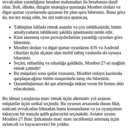
əvvəlcədən yaratdığınız hesabın məlumatları ilə hesabınıza daxil
olun. Bəli, əlbəttə, düzgün strategiya qurmaqla Mostbet slotları və
digər qumar oyunlarında qazanan bir plan qura bilərsiniz. Buna görə
də, tez-tez məşq edin, bu sizi nəticəyə aparacaq.
Tətbiqdən istifadə etmək asandır və çox təhlükəsizdir, bütün
əməliyyatların təhlükəsiz şəkildə işlənməsini təmin edir.
Kimi tanınmış oyun provayderlərinin yaratdığı oyunları görə
bilərsiniz.
Mostbet slotları və digər qumar oyunlarını iOS və Android
cihazları üçün əlçatan olan mobil tətbiq vasitəsilə də oynaya
bilərsiniz.
Seçim, etibarlılıq və rahatlığa gəldikdə, Mostbet-27-ni məğlub
etmək çətindir!
Bu məqaləni sona qədər oxusanız, Mostbet onlayn kazinoda
qarşılaşacağınız bütün məqamlarla tanış ola bilərsiniz.
Qazandıqlarınızı iki qat artırmağa imkan verən bir bonus əldə
edəcəksiniz.
Bu idman yarışlarına mərc etmək üçün alternativ yol axtaran
müştərilər üçün unikal seçimdir. Bu oyunun arxasında duran fikir,
nəticəni əvvəlcədən bilmədən hansı komandanın və ya oyunçunun
müəyyən bir matçda qalib gələcəyini seçməkdir. Aviator oyunu
Mostbet-27 Burc Şirkətində mərc mərc təcrübənizi artırmaq üçün
əyləncəli və həyəcanverici bir yoldur.