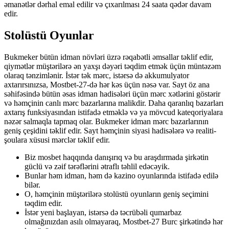
əmanətlər dərhal emal edilir və çıxarılması 24 saata qədər davam
edir.
Stolüstü Oyunlar
Bukmeker bütün idman növləri üzrə rəqabətli əmsallar təklif edir,
qiymətlər müştərilərə ən yaxşı dəyəri təqdim etmək üçün müntəzəm
olaraq tənzimlənir. İstər tək mərc, istərsə də akkumulyator
axtarırsınızsa, Mostbet-27-də hər kəs üçün nəsə var. Sayt öz ana
səhifəsində bütün əsas idman hadisələri üçün mərc xətlərini göstərir
və həmçinin canlı mərc bazarlarına malikdir. Daha qaranlıq bazarları
axtarış funksiyasından istifadə etməklə və ya mövcud kateqoriyalara
nəzər salmaqla tapmaq olar. Bukmeker idman mərc bazarlarının
geniş çeşidini təklif edir. Sayt həmçinin siyasi hadisələrə və realiti-
şoulara xüsusi mərclər təklif edir.
Biz mosbet haqqında danışırıq və bu araşdırmada şirkətin
güclü və zəif tərəflərini ətraflı təhlil edəcəyik.
Bunlar həm idman, həm də kazino oyunlarında istifadə edilə
bilər.
O, həmçinin müştərilərə stolüstü oyunların geniş seçimini
təqdim edir.
İstər yeni başlayan, istərsə də təcrübəli qumarbaz
olmağınızdan asılı olmayaraq, Mostbet-27 Burc şirkətində hər