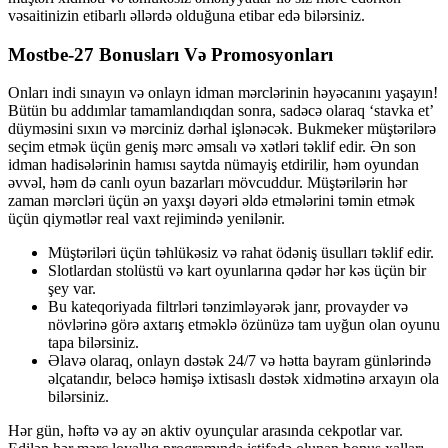
vəsaitinizin etibarlı əllərdə olduğuna etibar edə bilərsiniz.
Mostbe-27 Bonusları Və Promosyonları
Onları indi sınayın və onlayn idman mərclərinin həyəcanını yaşayın!
Bütün bu addımlar tamamlandıqdan sonra, sadəcə olaraq ‘stavka et’
düyməsini sıxın və mərciniz dərhal işlənəcək. Bukmeker müştərilərə
seçim etmək üçün geniş mərc əmsalı və xətləri təklif edir. Ən son
idman hadisələrinin hamısı saytda nümayiş etdirilir, həm oyundan
əvvəl, həm də canlı oyun bazarları mövcuddur. Müştərilərin hər
zaman mərcləri üçün ən yaxşı dəyəri əldə etmələrini təmin etmək
üçün qiymətlər real vaxt rejimində yenilənir.
Müştəriləri üçün təhlükəsiz və rahat ödəniş üsulları təklif edir.
Slotlardan stolüstü və kart oyunlarına qədər hər kəs üçün bir
şey var.
Bu kateqoriyada filtrləri tənzimləyərək janr, provayder və
növlərinə görə axtarış etməklə özünüzə tam uyğun olan oyunu
tapa bilərsiniz.
Əlavə olaraq, onlayn dəstək 24/7 və hətta bayram günlərində
əlçatandır, beləcə həmişə ixtisaslı dəstək xidmətinə arxayın ola
bilərsiniz.
Hər gün, həftə və ay ən aktiv oyunçular arasında cekpotlar var.