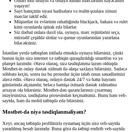
Onları indi sınayın və onlayn idman mərclərinin həyəcanını
yaşayın!
Sayt həmçinin siyasi hadisələrə və realiti-şoulara xüsusi
mərclər təklif edir.
Müştərilər öz evlərinin rahatlığında blackjack, bakara və rulet
kimi oyunlarda iştirak edə bilərlər.
Siz dərhal onlara daxil ola, oynaya, mərc rejimlərini seçə,
müxtəlif çeşiddə slotlar və qumar oyunlarından yararlana
biləcəksiniz.
İstənilən yerdə tətbiqdən istifadə etməklə oynaya bilərsiniz, çünki
bunun üçün sizə internet və tətbiqin quraşdırıldığı smartfon və ya
planşet lazımdır. Əlavə olaraq, sizə təsdiqlənmə lazım olduqda
Mostbet-in onlay dəstək xidməti ilə əlaqə saxlaya bilərsiniz. Sadəcə
söhbətə keçin, sonra isə bu prosedur üçün tələb onun sənədlərinizi
əlavə edin. Əlavə olaraq, onlayn dəstək 24/7 və hətta bayram
günlərində əlçatandır, beləcə həmişə ixtisaslı dəstək xidmətinə
arxayın ola bilərsiniz. Mostbet-dən qazanclarınızı çıxarmaq
istəyirsinizsə, təsdiqləmə prosesindən keçməlisiniz. Bunu həm veb-
saytda, həm də mobil tətbiqdə edə bilərsiniz.
Mostbet-də niyə təsdiqlənməliyəm?
Xeyr, ancaq tətbiqdə profilinizlə oynamaq üçün sizə veb-saytda
yaradılmış hesab lazımdır. Buna görə də tətbiqi endirib veb-saytda