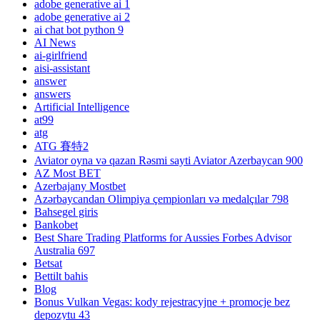
adobe generative ai 1
adobe generative ai 2
ai chat bot python 9
AI News
ai-girlfriend
aisi-assistant
answer
answers
Artificial Intelligence
at99
atg
ATG 賽特2
Aviator oyna və qazan Rəsmi sayti Aviator Azerbaycan 900
AZ Most BET
Azerbajany Mostbet
Azərbaycandan Olimpiya çempionları və medalçılar 798
Bahsegel giris
Bankobet
Best Share Trading Platforms for Aussies Forbes Advisor
Australia 697
Betsat
Bettilt bahis
Blog
Bonus Vulkan Vegas: kody rejestracyjne + promocje bez
depozytu 43