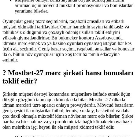
artırmaq üçün mövcud müxtəlif promosyonlar və bonuslardan
yararlana bilərlər.
Oyunçular geniş mərc seçimlərini, rəqabətli əmsalları və etibarlı
müştəri xidmətini tərifləyirlər. Onlar həmçinin saytın təhlükəsiz və
təhlükəsiz olduğunu və çoxsaylı ödəniş üsulları təklif etdiyini
yüksək qiymətləndirirlər. Bu bukmeker kontoru Azərbaycanda
idmana mərc etmək və ya kazino oyunları oynamaq istəyən hər kəs
üçün əla seçimdir. Geniş bazar seçimi, rəqabətli əmsallar və bonuslar
ilə o, bütün növ oyunçular üçün xoş təcrübə təmin edəcəyinə
əmindir.
? Mostbet-27 mərc şirkəti hansı bonusları
təklif edir?
Şirkətin müştəri dəstəyi komandası müştərilərə istifadə etmək üçün
düzgün güzgünü tapmaqda kömək edə bilər. Mostbet-27 ölkədə
idman mərcləri üzrə aparıcı onlayn provayderdir. Mövcud bazarların
geniş çeşidi ilə müştərilər futbol, tennis, xokkey, basketbol və daha
çox daxil olmaqla müxtəlif idman növlərinə mərc edə bilərlər. Şirkət
hər hansı bir sualınız və ya probleminizlə bağlı kömək etməyə hazır
olan mehriban işçi heyəti ilə əla müştəri xidməti təklif edir.