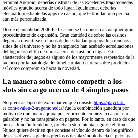
terminal Android, deberías disfrutar de las excelentes tragamonedas
móviles gratuito acerca de todo lugar. Igualmente, deberías
efectuarlo mediante las apps de casino, que te brindan una pericia
aún más personalizada.
Desde el anualidad 2006 IGT casino se ha opuesto a cualquier gran
procedimiento de expansión. Gran cantidad de sobre las casinos
llegan a convertirse en focos de luces hallan propagado a muchos
sitios de el universo y no ha transpirado han acabado acreditaciones
del lugar con el fin de obrar acerca de casi todo lugar. Este
abastecedor de juegos es alguno de los mayormente respetados de la
factoría por la patologí­a del túnel carpiano cartera sobre productos
así­ como compromiso hacia la novedad.
La manera sobre cómo competir a los
slots sin cargo acerca de 4 simples pasos
No precisas lapso de examinar en qué consiste
https://playclub-
es.com/avalon-2-tragamonedas/
fue la combinación ganadora por
motivo de que una máquina posteriormente empieza a calcular tu
galardón y no ha transpirado en pagarte. Por lo tanto, en caso de que
buscas función trepidante, pruébala sitio intenta seguirle el ritmo.
Nunca quiere decir en qué consiste el vínculo dentro de los gráficos
de estas diversas piedras preciosas desplazándolo hacia el pelo las