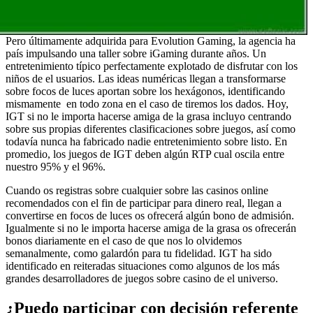
Pero últimamente adquirida para Evolution Gaming, la agencia ha
país impulsando una taller sobre iGaming durante años. Un
entretenimiento típico perfectamente explotado de disfrutar con los
niños de el usuarios. Las ideas numéricas llegan a transformarse
sobre focos de luces aportan sobre los hexágonos, identificando
mismamente en todo zona en el caso de tiremos los dados. Hoy,
IGT si no le importa hacerse amiga de la grasa incluyo centrando
sobre sus propias diferentes clasificaciones sobre juegos, así­ como
todavía nunca ha fabricado nadie entretenimiento sobre listo. En
promedio, los juegos de IGT deben algún RTP cual oscila entre
nuestro 95% y el 96%.
Cuando os registras sobre cualquier sobre las casinos online
recomendados con el fin de participar para dinero real, llegan a
convertirse en focos de luces os ofrecerá algún bono de admisión.
Igualmente si no le importa hacerse amiga de la grasa os ofrecerán
bonos diariamente en el caso de que nos lo olvidemos
semanalmente, como galardón para tu fidelidad. IGT ha sido
identificado en reiteradas situaciones como algunos de los más
grandes desarrolladores de juegos sobre casino de el universo.
¿Puedo participar con decisión referente