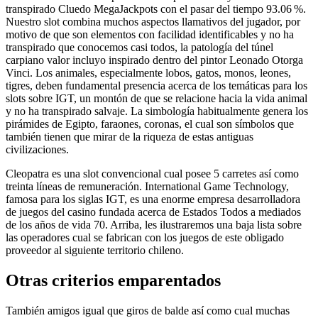
transpirado Cluedo MegaJackpots con el pasar del tiempo 93.06 %.
Nuestro slot combina muchos aspectos llamativos del jugador, por
motivo de que son elementos con facilidad identificables y no ha
transpirado que conocemos casi todos, la patologí­a del túnel
carpiano valor incluyo inspirado dentro del pintor Leonado Otorga
Vinci. Los animales, especialmente lobos, gatos, monos, leones,
tigres, deben fundamental presencia acerca de los temáticas para los
slots sobre IGT, un montón de que se relacione hacia la vida animal
y no ha transpirado salvaje. La simbología habitualmente genera los
pirámides de Egipto, faraones, coronas, el cual son símbolos que
también tienen que mirar de la riqueza de estas antiguas
civilizaciones.
Cleopatra es una slot convencional cual posee 5 carretes así­ como
treinta líneas de remuneración. International Game Technology,
famosa para los siglas IGT, es una enorme empresa desarrolladora
de juegos del casino fundada acerca de Estados Todos a mediados
de los años de vida 70. Arriba, les ilustraremos una baja lista sobre
las operadores cual se fabrican con los juegos de este obligado
proveedor al siguiente territorio chileno.
Otras criterios emparentados
También amigos igual que giros de balde así­ como cual muchas