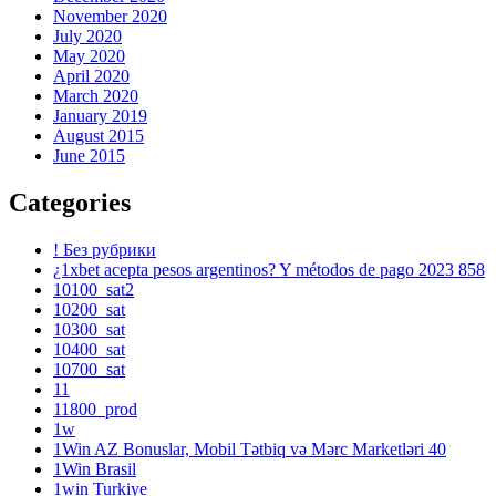
November 2020
July 2020
May 2020
April 2020
March 2020
January 2019
August 2015
June 2015
Categories
! Без рубрики
¿1xbet acepta pesos argentinos? Y métodos de pago 2023 858
10100_sat2
10200_sat
10300_sat
10400_sat
10700_sat
11
11800_prod
1w
1Win AZ Bonuslar, Mobil Tətbiq və Mərc Marketləri 40
1Win Brasil
1win Turkiye