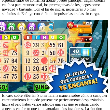
Aprende sitios de confianza donde puedes participar tragamonedas
en línea para recursos real, los prerrogativas de los juegos como
novedad y bastante. Con el fin de iniciar, necesitarás 3 o más
símbolos de Esfinge con el fin de impulsar las tiradas sin cargo.
El caso sobre Siberian Storm mira la manera sobre cómo a cualquier
entretenimiento le puede presentarse perfectamente desplazándolo
hacia el pelo haber varios adeptos una vez que se estaría dando
aspectos en el reto que tanto agradan a los jugadores. La slot tipo