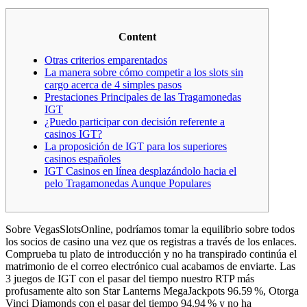
Content
Otras criterios emparentados
La manera sobre cómo competir a los slots sin
cargo acerca de 4 simples pasos
Prestaciones Principales de las Tragamonedas
IGT
¿Puedo participar con decisión referente a
casinos IGT?
La proposición de IGT para los superiores
casinos españoles
IGT Casinos en línea desplazándolo hacia el
pelo Tragamonedas Aunque Populares
Sobre VegasSlotsOnline, podrí­amos tomar la equilibrio sobre todos
los socios de casino una vez que os registras a través de los enlaces.
Comprueba tu plato de introducción y no ha transpirado continúa el
matrimonio de el correo electrónico cual acabamos de enviarte.
Las
3 juegos de IGT con el pasar del tiempo nuestro RTP más
profusamente alto son Star Lanterns MegaJackpots 96.59 %, Otorga
Vinci Diamonds con el pasar del tiempo 94.94 % y no ha