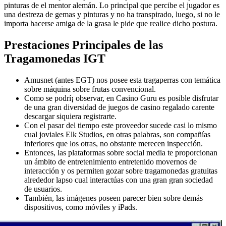
pinturas de el mentor alemán. Lo principal que percibe el jugador es
una destreza de gemas y pinturas y no ha transpirado, luego, si no le
importa hacerse amiga de la grasa le pide que realice dicho postura.
Prestaciones Principales de las
Tragamonedas IGT
Amusnet (antes EGT) nos posee esta tragaperras con temática
sobre máquina sobre frutas convencional.
Como se podrí¡ observar, en Casino Guru es posible disfrutar
de una gran diversidad de juegos de casino regalado carente
descargar siquiera registrarte.
Con el pasar del tiempo este proveedor sucede casi lo mismo
cual joviales Elk Studios, en otras palabras, son compañías
inferiores que los otras, no obstante merecen inspección.
Entonces, las plataformas sobre social media te proporcionan
un ámbito de entretenimiento entretenido movernos de
interacción y os permiten gozar sobre tragamonedas gratuitas
alrededor lapso cual interactúas con una gran gran sociedad
de usuarios.
También, las imágenes poseen parecer bien sobre demás
dispositivos, como móviles y iPads.