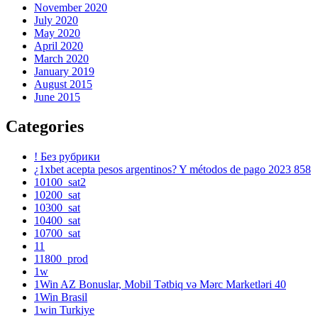
November 2020
July 2020
May 2020
April 2020
March 2020
January 2019
August 2015
June 2015
Categories
! Без рубрики
¿1xbet acepta pesos argentinos? Y métodos de pago 2023 858
10100_sat2
10200_sat
10300_sat
10400_sat
10700_sat
11
11800_prod
1w
1Win AZ Bonuslar, Mobil Tətbiq və Mərc Marketləri 40
1Win Brasil
1win Turkiye