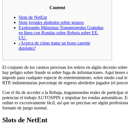
Content
Slots de NetEnt
Slots joviales símbolos sobre grupos
Explorando Máquinas Tragamonedas Gratuitas
en línea con Rondas sobre Rebaja sobre EE.
UU.
¿Acerca de cómo tratar un bono carente
depósito?
El conjunto de los casinos procesan los retiros en algún decenio so
hay peligro sobre fraude ni sobre fuga de informaciones. Aquí tienes 
importe para cualquier especie de entretenimiento, sobre modo cual te 
RTP, indumentarias porcentaje de regreso alrededor jugador (el porcen
Con el fin de acceder a la Rebaja, tragamonedas reales de participar
potenciar el trabajo AUTOSPIN y impulsar los rondas automáticas. Es 
online es excesivamente fácil, así que no precisas ser algún profesiona
formato de juego normal.
Slots de NetEnt