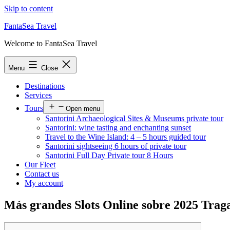
Skip to content
FantaSea Travel
Welcome to FantaSea Travel
Menu
Close
Destinations
Services
Tours
Open menu
Santorini Archaeological Sites & Museums private tour
Santorini: wine tasting and enchanting sunset
Travel to the Wine Island: 4 – 5 hours guided tour
Santorini sightseeing 6 hours of private tour
Santorini Full Day Private tour 8 Hours
Our Fleet
Contact us
My account
Más grandes Slots Online sobre 2025 Trag