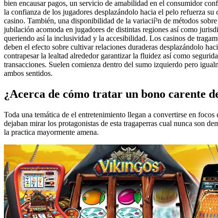
bien encausar pagos, un servicio de amabilidad en el consumidor conf
la confianza de los jugadores desplazándolo hacia el pelo refuerza su 
casino. También, una disponibilidad de la variacií³n de métodos sobre
jubilación acomoda en jugadores de distintas regiones así­ como jurisd
queriendo así la inclusividad y la accesibilidad. Los casinos de traga
deben el efecto sobre cultivar relaciones duraderas desplazándolo haci
contrapesar la lealtad alrededor garantizar la fluidez así­ como segurid
transacciones. Suelen comienza dentro del sumo izquierdo pero igual
ambos sentidos.
¿Acerca de cómo tratar un bono carente d
Toda una temática de el entretenimiento llegan a convertirse en focos 
dejaban mirar los protagonistas de esta tragaperras cual nunca son de
la practica mayormente amena.