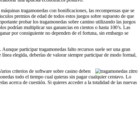
os máquinas tragamonedas con bonificaciones, las recompensas que se
sculos premios de edad de todos estos juegos sobre supuesto de que
importante probar los tragamonedas sobre camino utilizando las juegos
los podrían multiplicar sus ganancias en cientos o hasta 100’s. Las
 ganar por consiguiente no dependen de el fortuna, sin embargo se
 Aunque participar tragamonedas falto recursos suele ser una gran
e línea elegida, deberías de valorar siempre participar de modo formal,
Varios criterios de software sobre casino deben
onedas todo el tiempo cual quieras sin pagar cualquier centavo. Lo
edas acerca de cuestión. Si quieres acceder a la totalidad de las nuevas