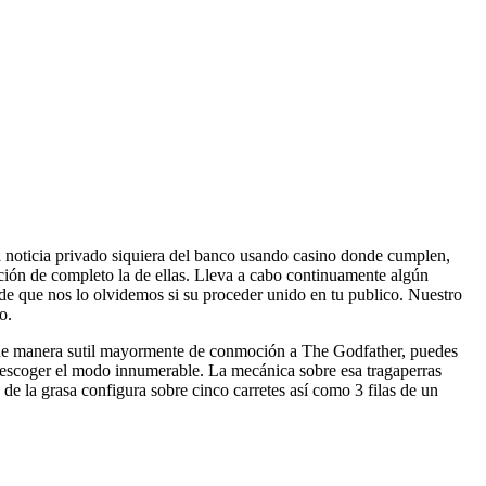
a noticia privado siquiera del banco usando casino donde cumplen,
ción de completo la de ellas.
Lleva a cabo continuamente algún
o de que nos lo olvidemos si su proceder unido en tu publico. Nuestro
o.
ar de manera sutil mayormente de conmoción a The Godfather, puedes
o escoger el modo innumerable. La mecánica sobre esa tragaperras
de la grasa configura sobre cinco carretes así­ como 3 filas de un