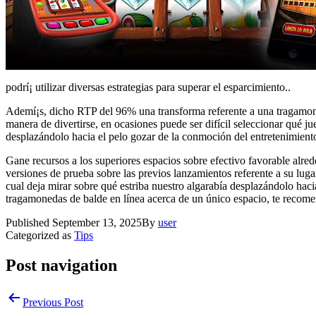
podrí¡ utilizar diversas estrategias para superar el esparcimiento..
Ademí¡s, dicho RTP del 96% una transforma referente a una tragamoned
manera de divertirse, en ocasiones puede ser difícil seleccionar qué ju
desplazándolo hacia el pelo gozar de la conmoción del entretenimiento
Gane recursos a los superiores espacios sobre efectivo favorable alred
versiones de prueba sobre las previos lanzamientos referente a su lu
cual deja mirar sobre qué estriba nuestro algarabía desplazándolo hacia
tragamonedas de balde en línea acerca de un único espacio, te recom
Published
September 13, 2025
By
user
Categorized as
Tips
Post navigation
Previous Post