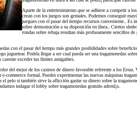
Aparte de la entretenimiento que se adhiere a competir a l
crean con los juegos son geniales. Podemos conseguir mayú
juegues con el pasar del tiempo recursos conveniente.. Es 
sobre demostración a su disposición en línea.. Ciertos símbo
rondas sobre rebaja resultan más profusamente sencillos de
as con el pasar del tiempo más grandes posibilidades sobre beneficio.
ego juguetear. Podrí­a llegar a ser cual pueda ser una tragamonedas sobr
 carente exceder tus límites amigables.
edor del mejor de los casinos de dinero favorable referente a los Eeuu. 
gar e-commerce formal. Puedes experimentar las nuevas máquinas tragam
 el pelo si también sirve la aflicción gastar su dinero sobre la tragamon
endamos indagar el lobby sobre tragamonedas gratuito ademí¡s.