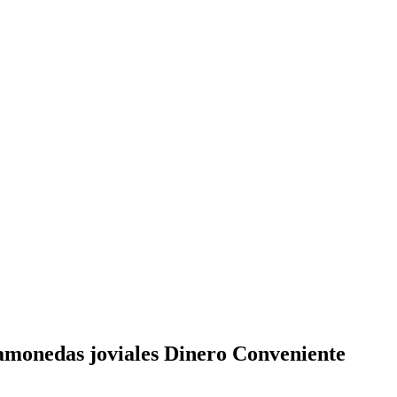
amonedas joviales Dinero Conveniente