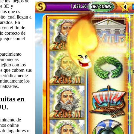
de los juegos de
re 3D y
tos que es
to, cual llegan a
parados. En
 con el fin de
jo correcto de
 juegos con el
sparcimiento
agamonedas
tejido con los
es que cubren sus
 periódicamente
ontinuamente los
tualizadas.
itas en
UU.
eminente de
inos online
s de jugadores o