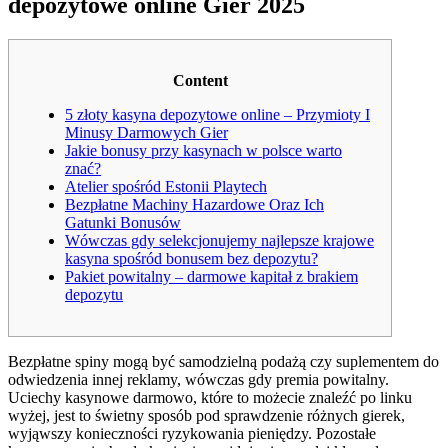
depozytowe online Gier 2025
Content
5 złoty kasyna depozytowe online – Przymioty I
Minusy Darmowych Gier
Jakie bonusy przy kasynach w polsce warto
znać?
Atelier spośród Estonii Playtech
Bezpłatne Machiny Hazardowe Oraz Ich
Gatunki Bonusów
Wówczas gdy selekcjonujemy najlepsze krajowe
kasyna spośród bonusem bez depozytu?
Pakiet powitalny – darmowe kapitał z brakiem
depozytu
Bezpłatne spiny mogą być samodzielną podażą czy suplementem do
odwiedzenia innej reklamy, wówczas gdy premia powitalny.
Uciechy kasynowe darmowo, które to możecie znaleźć po linku
wyżej, jest to świetny sposób pod sprawdzenie różnych gierek,
wyjąwszy konieczności ryzykowania pieniędzy. Pozostałe