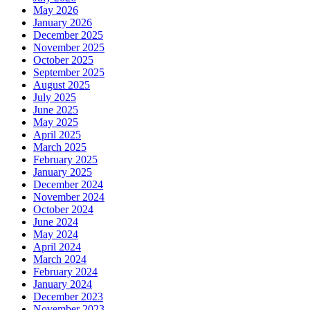
May 2026
January 2026
December 2025
November 2025
October 2025
September 2025
August 2025
July 2025
June 2025
May 2025
April 2025
March 2025
February 2025
January 2025
December 2024
November 2024
October 2024
June 2024
May 2024
April 2024
March 2024
February 2024
January 2024
December 2023
November 2023