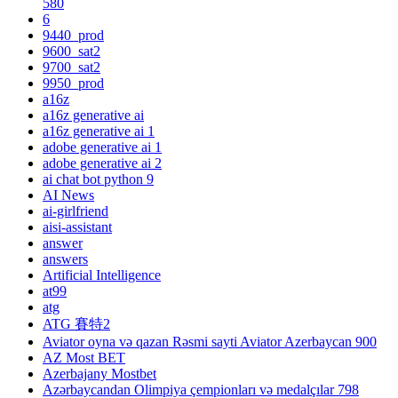
580
6
9440_prod
9600_sat2
9700_sat2
9950_prod
a16z
a16z generative ai
a16z generative ai 1
adobe generative ai 1
adobe generative ai 2
ai chat bot python 9
AI News
ai-girlfriend
aisi-assistant
answer
answers
Artificial Intelligence
at99
atg
ATG 賽特2
Aviator oyna və qazan Rəsmi sayti Aviator Azerbaycan 900
AZ Most BET
Azerbajany Mostbet
Azərbaycandan Olimpiya çempionları və medalçılar 798