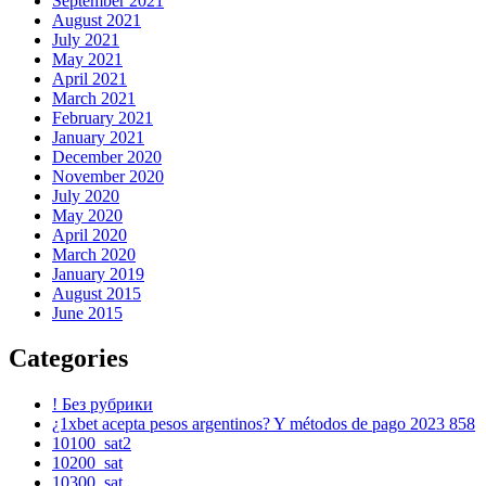
September 2021
August 2021
July 2021
May 2021
April 2021
March 2021
February 2021
January 2021
December 2020
November 2020
July 2020
May 2020
April 2020
March 2020
January 2019
August 2015
June 2015
Categories
! Без рубрики
¿1xbet acepta pesos argentinos? Y métodos de pago 2023 858
10100_sat2
10200_sat
10300_sat