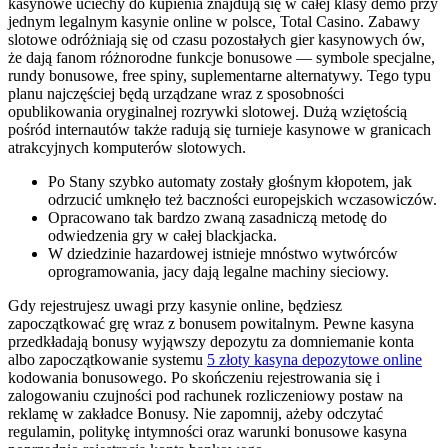
kasynowe uciechy do kupienia znajdują się w całej klasy demo przy
jednym legalnym kasynie online w polsce, Total Casino.
Zabawy
slotowe odróżniają się od czasu pozostałych gier kasynowych ów,
że dają fanom różnorodne funkcje bonusowe — symbole specjalne,
rundy bonusowe, free spiny, suplementarne alternatywy. Tego typu
planu najczęściej będą urządzane wraz z sposobności
opublikowania oryginalnej rozrywki slotowej. Dużą wziętością
pośród internautów także radują się turnieje kasynowe w granicach
atrakcyjnych komputerów slotowych.
Po Stany szybko automaty zostały głośnym kłopotem, jak
odrzucić umknęło też baczności europejskich wczasowiczów.
Opracowano tak bardzo zwaną zasadniczą metodę do
odwiedzenia gry w całej blackjacka.
W dziedzinie hazardowej istnieje mnóstwo wytwórców
oprogramowania, jacy dają legalne machiny sieciowy.
Gdy rejestrujesz uwagi przy kasynie online, będziesz
zapoczątkować grę wraz z bonusem powitalnym. Pewne kasyna
przedkładają bonusy wyjąwszy depozytu za domniemanie konta
albo zapoczątkowanie systemu
5 złoty kasyna depozytowe online
kodowania bonusowego. Po skończeniu rejestrowania się i
zalogowaniu czujności pod rachunek rozliczeniowy postaw na
reklamę w zakładce Bonusy. Nie zapomnij, ażeby odczytać
regulamin, politykę intymności oraz warunki bonusowe kasyna