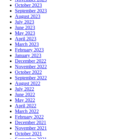
October 2023
September 2023
August 2023
July 2023
June 2023
May 2023
April 2023
March 2023
February 2023
January 2023
December 2022
November 2022
October 2022
September 2022
August 2022
July 2022
June 2022
May 2022
April 2022
March 2022
February 2022
December 2021
November 2021
October 2021