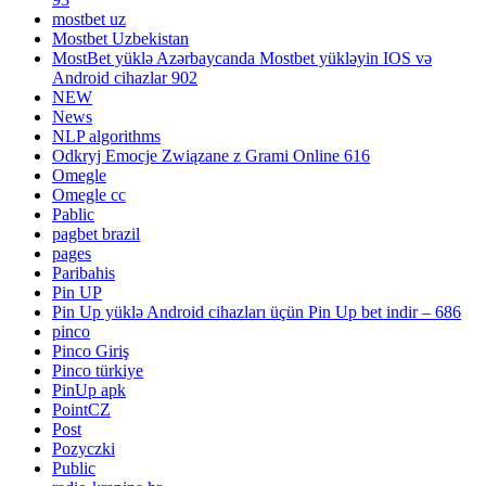
mostbet uz
Mostbet Uzbekistan
MostBet yüklə Azərbaycanda Mostbet yükləyin IOS və
Android cihazlar 902
NEW
News
NLP algorithms
Odkryj Emocje Związane z Grami Online 616
Omegle
Omegle cc
Pablic
pagbet brazil
pages
Paribahis
Pin UP
Pin Up yüklə Android cihazları üçün Pin Up bet indir – 686
pinco
Pinco Giriş
Pinco türkiye
PinUp apk
PointCZ
Post
Pozyczki
Public