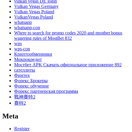
vulkan vegas DE login
Vulkan Vegas Germany
Vulkan Vegas Poland
VulkanVegas Poland
whatsapp
whatsapp-con
Where to search for promo codes 2020 and mostbet bonus
wagering rules of MostBet 832
wps
wps-con
Криптообменники
Микрокредит
Мостбет APK Скачать официальное приложение 892
сателлиты
Финтех
Форекс Брокеры
Форекс обучение
Форекс партнерская программа
戰神賽特2
賽特2
Meta
Register