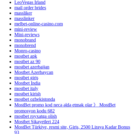
LeoVegas Irland
mail order brides
massliker
masslinker
melbet-online-casino.com
mini-review
Mini-reviews
monobrand
monobrend
Monro-casino
mostbet apk
mostbet az 90
mostbet azerbaijan
Mostbet Azerbaycan
mostbet giriş
Mostbet India
mostbet italy
mostbet kirish
mostbet ozbekistonda
MostBet promo kod necə əldə etmək olar 》 MostBet
promosyon kodu 682
mostbet royxatga olish
Mostbet Şikayetleri 224
MostBet Türkiye, resmi site, Giriş, 2500 Liraya Kadar Bonus
93