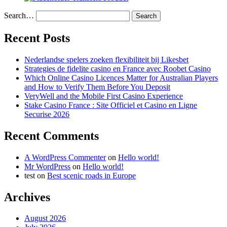
Search…
Recent Posts
Nederlandse spelers zoeken flexibiliteit bij Likesbet
Strategies de fidelite casino en France avec Roobet Casino
Which Online Casino Licences Matter for Australian Players
and How to Verify Them Before You Deposit
VeryWell and the Mobile First Casino Experience
Stake Casino France : Site Officiel et Casino en Ligne
Securise 2026
Recent Comments
A WordPress Commenter
on
Hello world!
Mr WordPress
on
Hello world!
test
on
Best scenic roads in Europe
Archives
August 2026