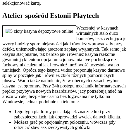
selekcjonować kartę.
Atelier spośród Estonii Playtech
Wcześniej w kasynach
wirtualnych stało dużo
bonusów, lecz cechująca je
wzory budziły sporo niejasności jak i również wprowadzały przy
defekt, uniemożliwiając graczom zapłatę wygranych. Tak samo jak
kasyna stacjonarne, tak bardzo jak i również kasyna rzekome
gwarantują klientom opcja funkcjonowania live pochodzące z
fachowymi dealerami jak i również możliwość uczestnictwa po
turniejach. Oprócz tego kasyna wideo proponują kasyno darmowe
spiny w początek jak i również zbiór różnych pomocniczych
plusów. Warto także nadmienić, że w obecnych czasach wybór
kasyna jest ogromny. Przy 24h postępu mechanik informatycznych
prędko przybywa nowych hazardzistów, jacy potrzebują mieć na
afiszu w całej bezpłatne casino bez logowania nie tylko na
Windowsie, jednak podobnie na telefonie.
Tego typu platformy posiadają też znaczne luki przy
zabezpieczeniach, jak doprowadzi wyciek danych klienta.
Możesz grać po opcjonalnym położeniu, wówczas gdy
odrzucić stawiasz rzeczywistych gotówki.