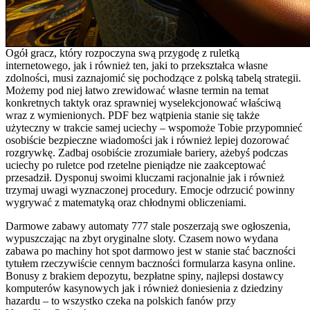
Ogół gracz, który rozpoczyna swą przygodę z ruletką
internetowego, jak i również ten, jaki to przekształca własne
zdolności, musi zaznajomić się pochodzące z polską tabelą strategii.
Możemy pod niej łatwo zrewidować własne termin na temat
konkretnych taktyk oraz sprawniej wyselekcjonować właściwą
wraz z wymienionych. PDF bez wątpienia stanie się także
użyteczny w trakcie samej uciechy – wspomoże Tobie przypomnieć
osobiście bezpieczne wiadomości jak i również lepiej dozorować
rozgrywkę. Zadbaj osobiście zrozumiałe bariery, ażebyś podczas
uciechy po ruletce pod rzetelne pieniądze nie zaakceptować
przesadził. Dysponuj swoimi kluczami racjonalnie jak i również
trzymaj uwagi wyznaczonej procedury. Emocje odrzucić powinny
wygrywać z matematyką oraz chłodnymi obliczeniami.
Darmowe zabawy automaty 777 stale poszerzają swe ogłoszenia,
wypuszczając na zbyt oryginalne sloty. Czasem nowo wydana
zabawa po machiny hot spot darmowo jest w stanie stać baczności
tytułem rzeczywiście cennym baczności formularza kasyna online.
Bonusy z brakiem depozytu, bezpłatne spiny, najlepsi dostawcy
komputerów kasynowych jak i również doniesienia z dziedziny
hazardu – to wszystko czeka na polskich fanów przy