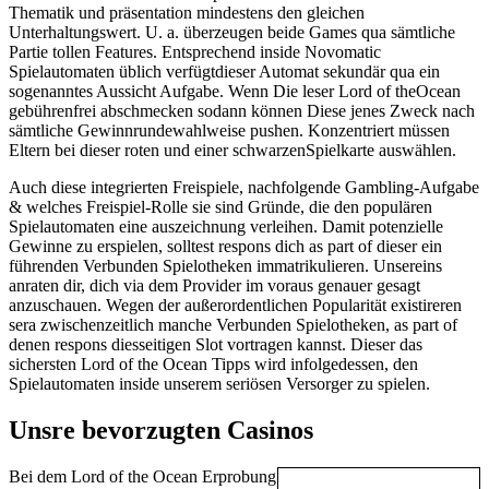
Thematik und präsentation mindestens den gleichen
Unterhaltungswert. U. a. überzeugen beide Games qua sämtliche
Partie tollen Features. Entsprechend inside Novomatic
Spielautomaten üblich verfügtdieser Automat sekundär qua ein
sogenanntes Aussicht Aufgabe. Wenn Die leser Lord of theOcean
gebührenfrei abschmecken sodann können Diese jenes Zweck nach
sämtliche Gewinnrundewahlweise pushen. Konzentriert müssen
Eltern bei dieser roten und einer schwarzenSpielkarte auswählen.
Auch diese integrierten Freispiele, nachfolgende Gambling-Aufgabe
& welches Freispiel-Rolle sie sind Gründe, die den populären
Spielautomaten eine auszeichnung verleihen. Damit potenzielle
Gewinne zu erspielen, solltest respons dich as part of dieser ein
führenden Verbunden Spielotheken immatrikulieren. Unsereins
anraten dir, dich via dem Provider im voraus genauer gesagt
anzuschauen. Wegen der außerordentlichen Popularität existireren
sera zwischenzeitlich manche Verbunden Spielotheken, as part of
denen respons diesseitigen Slot vortragen kannst. Dieser das
sichersten Lord of the Ocean Tipps wird infolgedessen, den
Spielautomaten inside unserem seriösen Versorger zu spielen.
Unsre bevorzugten Casinos
Bei dem Lord of the Ocean Erprobung