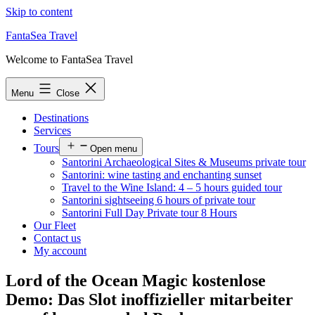
Skip to content
FantaSea Travel
Welcome to FantaSea Travel
Menu
Close
Destinations
Services
Tours
Open menu
Santorini Archaeological Sites & Museums private tour
Santorini: wine tasting and enchanting sunset
Travel to the Wine Island: 4 – 5 hours guided tour
Santorini sightseeing 6 hours of private tour
Santorini Full Day Private tour 8 Hours
Our Fleet
Contact us
My account
Lord of the Ocean Magic kostenlose
Demo: Das Slot inoffizieller mitarbeiter