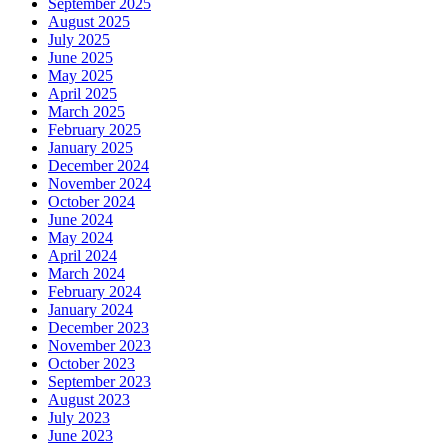
September 2025
August 2025
July 2025
June 2025
May 2025
April 2025
March 2025
February 2025
January 2025
December 2024
November 2024
October 2024
June 2024
May 2024
April 2024
March 2024
February 2024
January 2024
December 2023
November 2023
October 2023
September 2023
August 2023
July 2023
June 2023