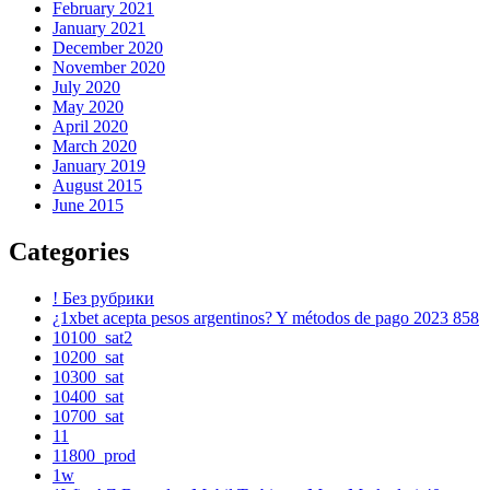
February 2021
January 2021
December 2020
November 2020
July 2020
May 2020
April 2020
March 2020
January 2019
August 2015
June 2015
Categories
! Без рубрики
¿1xbet acepta pesos argentinos? Y métodos de pago 2023 858
10100_sat2
10200_sat
10300_sat
10400_sat
10700_sat
11
11800_prod
1w