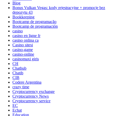
Blog
Bonus Vulkan Vegas: kody rejestracyjne + promocje bez
depozytu 43
Bookkeeping
Bootcamp de programação
Bootcamp de programación
casino
casino en ligne fr
casino onlina ca
Casino sitesi
casino-game
casino-online
casinomaxi giris
CH
Chathub
Chatib
CIB
Codere Argentina
crazy time
Cryptocurrency exchange
Cryptocurrency News
Cryptocurrency service
EC
Echat
Education