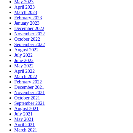
May 2023
April 2023
March 2023
February 2023
January 2023
December 2022
November 2022
October 2022
September 2022
August 2022
July 2022
June 2022
May 2022
April 2022
March 2022
February 2022
December 2021
November 2021
October 2021
September 2021
August 2021
July 2021
May 2021
April 2021
March 2021