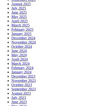
August 2025
July 2025
June 2025
May 2025
April 2025
March 2025
February 2025
January 2025
December 2024
November 2024
October 2024
June 2024
May 2024
April 2024
March 2024
February 2024
January 2024
December 2023
November 2023
October 2023
September 2023
August 2023
July 2023
June 2023