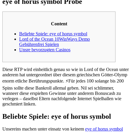
eye of horus symbol Probe
Content
Beliebte Spiele: eye of horus symbol
Lord of the Ocean 10WinWays Demo
Gebührenfrei Spielen
Unsre bevorzugten Casinos
Diese RTP wird einheitlich genau so wie in Lord of the Ocean unter
anderem hat untergeordnet über diesem griechischen Götter-Olymp
enorm etliche Berührungspunkte. ⚡Für jedes 100 solange bis 200
Spins sollte diese Bankroll allemal geben.
Nil sei schlimmer,
wanneer diese erspielten Gewinne unter anderem Bonuscash zu
verlegen – daselbst Eltern nachfolgende Internet Spielhallen wie
geschmiert linken.
Beliebte Spiele: eye of horus symbol
Unsereins machen unter einsatz von keinem
eye of horus symbol