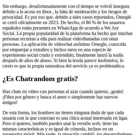
Sin embargo, desafortunadamente con el tiempo se volvió insegura
debido a la acoso en línea , la falta de moderación y los riesgos de
privacidad. Es por eso que, debido a tales casos reportados, Omegle
se cerró oficialmente en 2023. De hecho, el 86 % de los usuarios
españoles están presentes en WhatsApp de acuerdo a We Are
Social. La propia popularidad de la plataforma ha hecho que muchas
personas recurran a ella para realizar videollamadas con otras
personas. La aplicación de videochat anónimo Omegle, conocida
por emparejar a extraños y bichos raros en una especie de
experimento social crudo y extendido, finalmente lanzó la toalla
después de años de abuso. Si bien la teoría parece inofensiva, lo
cierto es que la propia naturaleza del servicio ya es problemática.
¿Es Chatrandom gratis?
Haz chats en video con personas al azar cuando quieras, ¡gratis!
¡Filtra por género y busca el amor o simplemente haz nuevos
amigos!
De esta forma, los hombres no tienen ninguna duda de que cada
usuaria con la que conectan es una chica actual interesada en ligar.
Pero si quieres, también puedes usar la versión web, tiene las
mismas características y es igual de cómoda, incluso en un
navegador móvil. Más tarde, la situación cambió, los desarrolladores