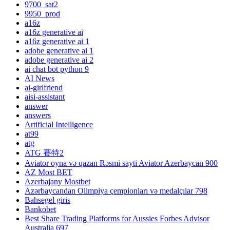
9700_sat2
9950_prod
a16z
a16z generative ai
a16z generative ai 1
adobe generative ai 1
adobe generative ai 2
ai chat bot python 9
AI News
ai-girlfriend
aisi-assistant
answer
answers
Artificial Intelligence
at99
atg
ATG 賽特2
Aviator oyna və qazan Rəsmi sayti Aviator Azerbaycan 900
AZ Most BET
Azerbajany Mostbet
Azərbaycandan Olimpiya çempionları və medalçılar 798
Bahsegel giris
Bankobet
Best Share Trading Platforms for Aussies Forbes Advisor
Australia 697