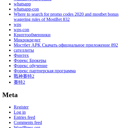
whatsapp
whatsapp-con
Where to search for promo codes 2020 and mostbet bonus
wagering rules of MostBet 832
wps
wps-con
Криптообменники
Микрокредит
Мостбет APK Скачать официальное приложение 892
сателлиты
Финтех
Форекс Брокеры
Форекс обучение
Форекс партнерская программа
戰神賽特2
賽特2
Meta
Register
Log in
Entries feed
Comments feed
WordPress.org