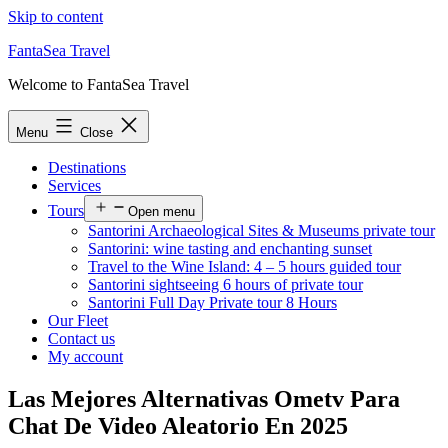
Skip to content
FantaSea Travel
Welcome to FantaSea Travel
Menu
Close
Destinations
Services
Tours
Open menu
Santorini Archaeological Sites & Museums private tour
Santorini: wine tasting and enchanting sunset
Travel to the Wine Island: 4 – 5 hours guided tour
Santorini sightseeing 6 hours of private tour
Santorini Full Day Private tour 8 Hours
Our Fleet
Contact us
My account
Las Mejores Alternativas Ometv Para
Chat De Video Aleatorio En 2025