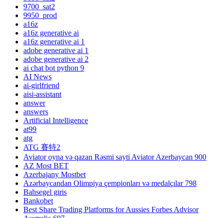
9700_sat2
9950_prod
a16z
a16z generative ai
a16z generative ai 1
adobe generative ai 1
adobe generative ai 2
ai chat bot python 9
AI News
ai-girlfriend
aisi-assistant
answer
answers
Artificial Intelligence
at99
atg
ATG 賽特2
Aviator oyna və qazan Rəsmi sayti Aviator Azerbaycan 900
AZ Most BET
Azerbajany Mostbet
Azərbaycandan Olimpiya çempionları və medalçılar 798
Bahsegel giris
Bankobet
Best Share Trading Platforms for Aussies Forbes Advisor