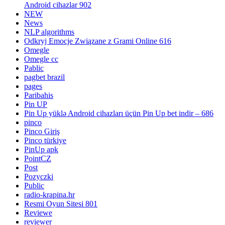
Android cihazlar 902
NEW
News
NLP algorithms
Odkryj Emocje Związane z Grami Online 616
Omegle
Omegle cc
Pablic
pagbet brazil
pages
Paribahis
Pin UP
Pin Up yüklə Android cihazları üçün Pin Up bet indir – 686
pinco
Pinco Giriş
Pinco türkiye
PinUp apk
PointCZ
Post
Pozyczki
Public
radio-krapina.hr
Resmi Oyun Sitesi 801
Reviewe
reviewer