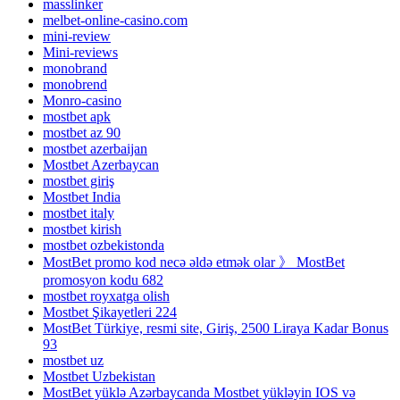
masslinker
melbet-online-casino.com
mini-review
Mini-reviews
monobrand
monobrend
Monro-casino
mostbet apk
mostbet az 90
mostbet azerbaijan
Mostbet Azerbaycan
mostbet giriş
Mostbet India
mostbet italy
mostbet kirish
mostbet ozbekistonda
MostBet promo kod necə əldə etmək olar 》 MostBet
promosyon kodu 682
mostbet royxatga olish
Mostbet Şikayetleri 224
MostBet Türkiye, resmi site, Giriş, 2500 Liraya Kadar Bonus
93
mostbet uz
Mostbet Uzbekistan
MostBet yüklə Azərbaycanda Mostbet yükləyin IOS və