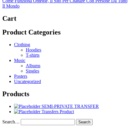
Come Funziona Omegle, Il Sito Per Chattare Con Persone Da Tutto
Il Mondo
Cart
Product Categories
Clothing
Hoodies
T-shirts
Music
Albums
Singles
Posters
Uncategorized
Products
SEMI-PRIVATE TRANSFER
Transfers Product
Search…