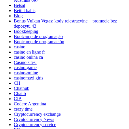
Australia 697
Betsat
Bettilt bahis
Blog
Bonus Vulkan Vegas: kody rejestracyjne + promocje bez
depozytu 43
Bookkeeping
Bootcamp de programação
Bootcamp de programación
casino
casino en ligne fr
casino onlina ca
Casino sitesi
casino-game
casino-online
casinomaxi giris
CH
Chathub
Chatib
CIB
Codere Argentina
crazy time
Cryptocurrency exchange
Cryptocurrency News
Cryptocurrency service