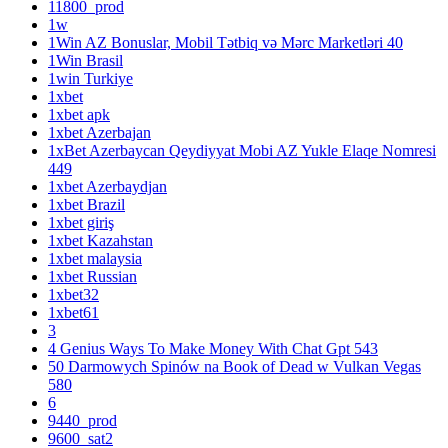
11800_prod
1w
1Win AZ Bonuslar, Mobil Tətbiq və Mərc Marketləri 40
1Win Brasil
1win Turkiye
1xbet
1xbet apk
1xbet Azerbajan
1xBet Azerbaycan Qeydiyyat Mobi AZ Yukle Elaqe Nomresi
449
1xbet Azerbaydjan
1xbet Brazil
1xbet giriş
1xbet Kazahstan
1xbet malaysia
1xbet Russian
1xbet32
1xbet61
3
4 Genius Ways To Make Money With Chat Gpt 543
50 Darmowych Spinów na Book of Dead w Vulkan Vegas
580
6
9440_prod
9600_sat2