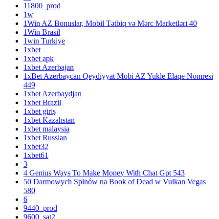
11800_prod
1w
1Win AZ Bonuslar, Mobil Tətbiq və Mərc Marketləri 40
1Win Brasil
1win Turkiye
1xbet
1xbet apk
1xbet Azerbajan
1xBet Azerbaycan Qeydiyyat Mobi AZ Yukle Elaqe Nomresi
449
1xbet Azerbaydjan
1xbet Brazil
1xbet giriş
1xbet Kazahstan
1xbet malaysia
1xbet Russian
1xbet32
1xbet61
3
4 Genius Ways To Make Money With Chat Gpt 543
50 Darmowych Spinów na Book of Dead w Vulkan Vegas
580
6
9440_prod
9600_sat2