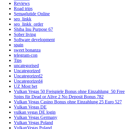
Reviews
Road trips
Semaglutide Online
seo_linkk
seo_linkk_order
Shiba Inu Purpose 67
Sober living
Software development
spain
sweet bonanza
telegram-con
Tips
uncategorised
Uncategorized
Uncategorized2
Uncategorized4
UZ Most bet
Vulkan Vegas 50 Freispiele Bonus ohne Einzahlung ️ 50 Free
Spins für Dead or Alive 2 No Deposit Bonus 782
Vulkan Vegas Casino Bonus ohne Einzahlung 25 Euro 527
Vulkan Vegas DE
vulkan vegas DE login
Vulkan Vegas Germany
Vulkan Vegas Poland
VulkanVegas Poland