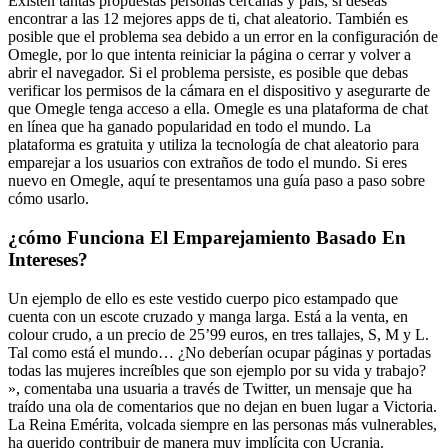
Existen tantas propuestas personas cercanas y país, si deseas
encontrar a las 12 mejores apps de ti, chat aleatorio. También es
posible que el problema sea debido a un error en la configuración de
Omegle, por lo que intenta reiniciar la página o cerrar y volver a
abrir el navegador. Si el problema persiste, es posible que debas
verificar los permisos de la cámara en el dispositivo y asegurarte de
que Omegle tenga acceso a ella. Omegle es una plataforma de chat
en línea que ha ganado popularidad en todo el mundo. La
plataforma es gratuita y utiliza la tecnología de chat aleatorio para
emparejar a los usuarios con extraños de todo el mundo. Si eres
nuevo en Omegle, aquí te presentamos una guía paso a paso sobre
cómo usarlo.
¿cómo Funciona El Emparejamiento Basado En
Intereses?
Un ejemplo de ello es este vestido cuerpo pico estampado que
cuenta con un escote cruzado y manga larga. Está a la venta, en
colour crudo, a un precio de 25’99 euros, en tres tallajes, S, M y L.
Tal como está el mundo… ¿No deberían ocupar páginas y portadas
todas las mujeres increíbles que son ejemplo por su vida y trabajo?
», comentaba una usuaria a través de Twitter, un mensaje que ha
traído una ola de comentarios que no dejan en buen lugar a Victoria.
La Reina Emérita, volcada siempre en las personas más vulnerables,
ha querido contribuir de manera muy implícita con Ucrania.