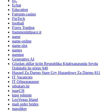
EC
Echat
Education
Fairspin-casino
FinTech
football
Forex Trading
frammentidipace.it
game
game-online
game-slot
games
gaming
Generative AI
Gözdən əlillər üçün Respublika Kitabxanasında Sevda
Dəlidağlı ilə görüş 940
Hazard Za Darmo Stare Gry Hazardowe Za Darmo 811
IT Vacancies
IT Образование
jabukatv.hr
juneCH
king johnnie
LeoVegas Irland
mail order brides
massliker