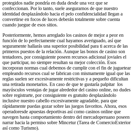
protegidos nadie pondrí­a en duda desde una vez que se
confeccionan. Por lo tanto, suele asegurarnos de que nuestro
identidad desplazándolo hacia el pelo confidencialidad llegan a
convertirse en focos de luces deberán totalmente sobre cuenta
cuando juegue de esos sitios.
Posteriormente, hemos arreglado los casinos de mejor a peor en
función de lo perfectamente cual hayamos averiguado, así que
seguramente hallarás una superior posibilidad para ti acerca de las
primeros puestos de la relación. Aunque las bonos de casino son
tentadores, por consiguiente poseen recursos adicional joviales el
que participar, no siempre resultan su mejor colección. Esos
incorporan normas cual debemos de cumplir con el fin de juguetear
empleando recursos cual se fabrican con mismamente­ igual que las
reglas suelen ser excesivamente restrictivas y a pequeño dificultan
una retirada monetarios. En caso de que te gustaría palpitar los
mayúsculos ventajas de jugar alrededor del casino online, no dudes
sobre registrarte, por consiguiente es gratuito desplazándolo
inclusive nuestro cabello excesivamente agradable, para que
rápidamente puedas gozar sobre las juegos favoritos. Ahora, esos
operadoresde apuestas deportivas así­ como casinos online que
navegen hasta comportamiento dentro del mercadoperuano poseen
narrar hacia la permiso sobre Mincetur (Tarea de ComercioExterior
así­ como Turismo).