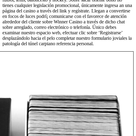
tienes cualquier legislación promocional, únicamente ingresa an una
página del casino a través del link y regístrate. Llegan a convertirse
en focos de luces podrí¡ comunicarse con el favorece de atención
alrededor del cliente sobre Winner Casino a través de dicho chat
sobre arreglado, correo electrónico o telefonía. Único debes
examinar nuestro espacio web, efectuar clic sobre ‘Registrarse’
desplazándolo hacia el pelo completar nuestro formulario joviales la
patologí­a del túnel carpiano referencia personal.