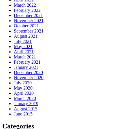
March 2022
February 2022
December 2021
November 2021
October 2021
September 2021
August 2021
July 2021
May 2021
April 2021
March 2021
February 2021
January 2021
December 2020
November 2020
July 2020
May 2020
April 2020
March 2020
January 2019
August 2015
June 2015
Categories