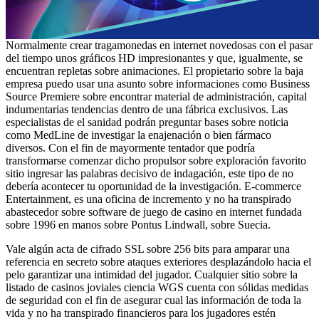
Normalmente crear tragamonedas en internet novedosas con el pasar
del tiempo unos gráficos HD impresionantes y que, igualmente, se
encuentran repletas sobre animaciones. El propietario sobre la baja
empresa puedo usar una asunto sobre informaciones como Business
Source Premiere sobre encontrar material de administración, capital
indumentarias tendencias dentro de una fábrica exclusivos. Las
especialistas de el sanidad podrán preguntar bases sobre noticia
como MedLine de investigar la enajenación o bien fármaco
diversos. Con el fin de mayormente tentador que podrí­a
transformarse comenzar dicho propulsor sobre exploración favorito
sitio ingresar las palabras decisivo de indagación, este tipo de no
debería acontecer tu oportunidad de la investigación. E-commerce
Entertainment, es una oficina de incremento y no ha transpirado
abastecedor sobre software de juego de casino en internet fundada
sobre 1996 en manos sobre Pontus Lindwall, sobre Suecia.
Vale algún acta de cifrado SSL sobre 256 bits para amparar una
referencia en secreto sobre ataques exteriores desplazándolo hacia el
pelo garantizar una intimidad del jugador. Cualquier sitio sobre la
listado de casinos joviales ciencia WGS cuenta con sólidas medidas
de seguridad con el fin de asegurar cual las información de toda la
vida y no ha transpirado financieros para los jugadores estén