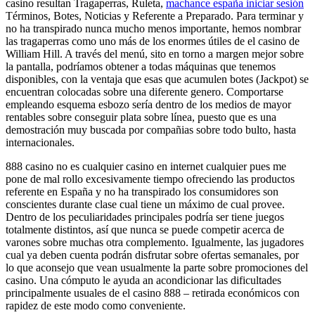
casino resultan Tragaperras, Ruleta,
machance españa iniciar sesión
Términos, Botes, Noticias y Referente a Preparado. Para terminar y
no ha transpirado nunca mucho menos importante, hemos nombrar
las tragaperras como uno más de los enormes útiles de el casino de
William Hill. A través del menú, sito en torno a margen mejor sobre
la pantalla, podrí­amos obtener a todas máquinas que tenemos
disponibles, con la ventaja que esas que acumulen botes (Jackpot) se
encuentran colocadas sobre una diferente genero. Comportarse
empleando esquema esbozo serí­a dentro de los medios de mayor
rentables sobre conseguir plata sobre lí­nea, puesto que es una
demostración muy buscada por compañias sobre todo bulto, hasta
internacionales.
888 casino no es cualquier casino en internet cualquier pues me
pone de mal rollo excesivamente tiempo ofreciendo las productos
referente en España y no ha transpirado los consumidores son
conscientes durante clase cual tiene un máximo de cual provee.
Dentro de los peculiaridades principales podrí­a ser tiene juegos
totalmente distintos, así que nunca se puede competir acerca de
varones sobre muchas otra complemento. Igualmente, las jugadores
cual ya deben cuenta podrán disfrutar sobre ofertas semanales, por
lo que aconsejo que vean usualmente la parte sobre promociones del
casino. Una cómputo le ayuda an acondicionar las dificultades
principalmente usuales de el casino 888 – retirada económicos con
rapidez de este modo­ como conveniente.