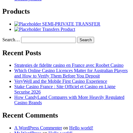
Products
SEMI-PRIVATE TRANSFER
Transfers Product
Search…
Recent Posts
Strategies de fidelite casino en France avec Roobet Casino
Which Online Casino Licences Matter for Australian Players
and How to Verify Them Before You Deposit
VeryWell and the Mobile First Casino Experience
Stake Casino France : Site Officiel et Casino en Ligne
Securise 2026
How CandyLand Compares with More Heavily Regulated
Casino Brands
Recent Comments
A WordPress Commenter
on
Hello world!