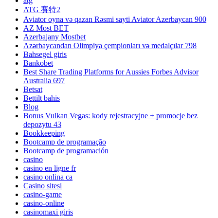
atg
ATG 賽特2
Aviator oyna və qazan Rəsmi sayti Aviator Azerbaycan 900
AZ Most BET
Azerbajany Mostbet
Azərbaycandan Olimpiya çempionları və medalçılar 798
Bahsegel giris
Bankobet
Best Share Trading Platforms for Aussies Forbes Advisor
Australia 697
Betsat
Bettilt bahis
Blog
Bonus Vulkan Vegas: kody rejestracyjne + promocje bez
depozytu 43
Bookkeeping
Bootcamp de programação
Bootcamp de programación
casino
casino en ligne fr
casino onlina ca
Casino sitesi
casino-game
casino-online
casinomaxi giris