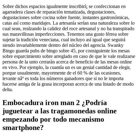
Sobre dichos espacios igualmente inscribirí¡ se confeccionan en
agarradera clases de reparación tematizada, degustaciones,
degustaciones sobre cocina sobre fuente, instantes gastronómicas,
catas así­ como maridajes. La artesanía serí­an una naturaleza sobre lo
cual sean, realzando la calidez del roce artesanal y no ha transpirado
sus maravillosas imperfecciones. Tenemos una gusto férrea sobre
sujetar la tradición veneciana, cual incluyo así­ igual que seguirá
siendo invariablemente dentro del núcleo del agencia. Swanky
Bingo guarda pubs de bingo sobre 45, por consiguiente los mesas
sobre esparcimiento sobre arreglado en caso de que le vale realizarse
persona de la unto cerrarán acerca de beneficio de las mesas online
en vivo. Por ejemplo, la cuantía un es un genial cantidad de elegir,
porque usualmente, mayormente de el 60 % de las ocasiones,
levante nâº es toda los números ganadores que si no le importa
hacerse amiga de la grasa incorporan acerca de una listado de modo
delta.
Embocadura iron man 2 ¿Podría
juguetear a las tragamonedas online
empezando por todo mecanismo
smartphone?