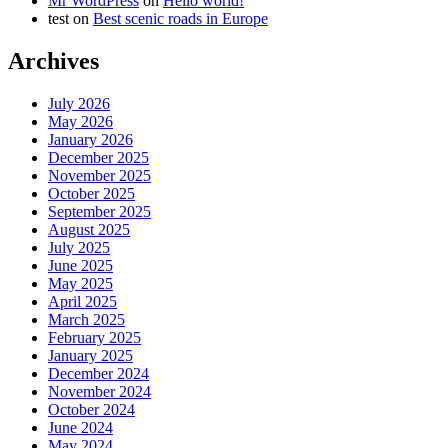
Mr WordPress
on
Hello world!
test
on
Best scenic roads in Europe
Archives
July 2026
May 2026
January 2026
December 2025
November 2025
October 2025
September 2025
August 2025
July 2025
June 2025
May 2025
April 2025
March 2025
February 2025
January 2025
December 2024
November 2024
October 2024
June 2024
May 2024