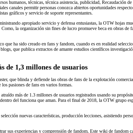
sos humanos, técnicas, técnica asistencia, publicidad, Recaudación de 
ales canales permitir personas conozca abiertos oportunidades respe
istas gráficos y servicio de soporte representantes.
suministrando apropiado servicio y defensa entusiastas, la OTW hojas m
 Como, la organización sin fines de lucro promueve beca en obras de fa
ico que ha sido creado en fans y fandom, cuando es en realidad selecc
logs, que publica extractos de amante estudios científicos investigació
s de 1,3 millones de usuarios
er, que blinda y defiende las obras de fans de la explotación comercial
r los pasiones de fans en varios formas.
atraído más de 1.3 millones de usuarios registrados usando su propósito
o dentro del funciona que aman. Para el final de 2018, la OTW grupo esp
 selección nuevas características, producción lecciones, asistiendo per
trar sus experiencias y comprensión de fandom. Este wiki de fandom car