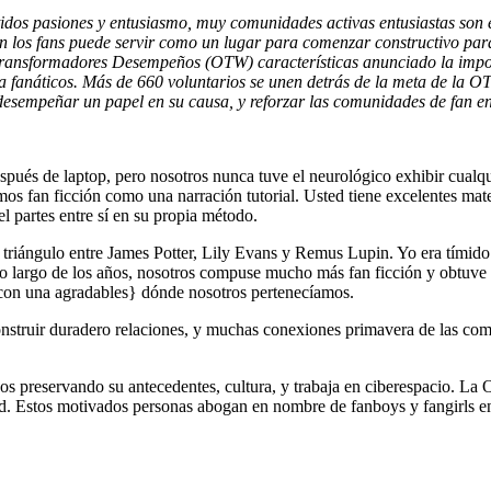
idos pasiones y entusiasmo, muy comunidades activas entusiastas son e
n los fans puede servir como un lugar para comenzar constructivo para
ransformadores Desempeños (OTW) características anunciado la import
a fanáticos. Más de 660 voluntarios se unen detrás de la meta de la O
desempeñar un papel en su causa, y reforzar las comunidades de fan e
ués de laptop, pero nosotros nunca tuve el neurológico exhibir cualqui
os fan ficción como una narración tutorial. Usted tiene excelentes mat
el partes entre sí en su propia método.
 triángulo entre James Potter, Lily Evans y Remus Lupin. Yo era tímido 
 lo largo de los años, nosotros compuse mucho más fan ficción y obtuv
con una agradables} dónde nosotros pertenecíamos.
onstruir duradero relaciones, y muchas conexiones primavera de las co
 preservando su antecedentes, cultura, y trabaja en ciberespacio. La O
ad. Estos motivados personas abogan en nombre de fanboys y fangirls e