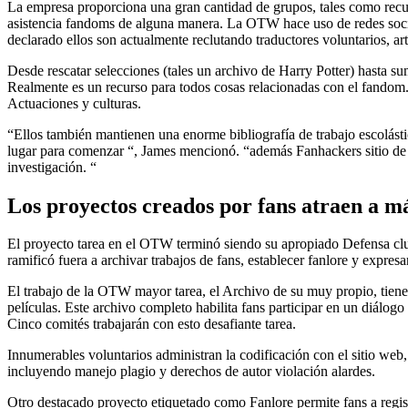
La empresa proporciona una gran cantidad de grupos, tales como recur
asistencia fandoms de alguna manera. La OTW hace uso de redes soci
declarado ellos son actualmente reclutando traductores voluntarios, art
Desde rescatar selecciones (tales un archivo de Harry Potter) hasta 
Realmente es un recurso para todos cosas relacionadas con el fandom.
Actuaciones y culturas.
“Ellos también mantienen una enorme bibliografía de trabajo escolást
lugar para comenzar “, James mencionó. “además Fanhackers sitio de b
investigación. “
Los proyectos creados por fans atraen a má
El proyecto tarea en el OTW terminó siendo su apropiado Defensa clust
ramificó fuera a archivar trabajos de fans, establecer fanlore y expresa
El trabajo de la OTW mayor tarea, el Archivo de su muy propio, tiene 
películas. Este archivo completo habilita fans participar en un diálog
Cinco comités trabajarán con esto desafiante tarea.
Innumerables voluntarios administran la codificación con el sitio web,
incluyendo manejo plagio y derechos de autor violación alardes.
Otro destacado proyecto etiquetado como Fanlore permite fans a regis