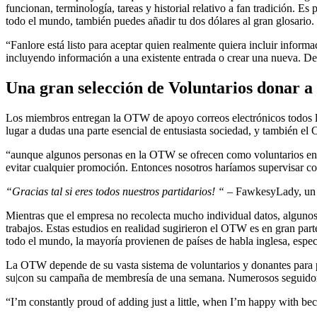
funcionan, terminología, tareas y historial relativo a fan tradición. E
todo el mundo, también puedes añadir tu dos dólares al gran glosario.
“Fanlore está listo para aceptar quien realmente quiera incluir inform
incluyendo información a una existente entrada o crear una nueva. De
Una gran selección de Voluntarios donar a 
Los miembros entregan la OTW de apoyo correos electrónicos todos los
lugar a dudas una parte esencial de entusiasta sociedad, y también 
“aunque algunos personas en la OTW se ofrecen como voluntarios en 
evitar cualquier promoción. Entonces nosotros haríamos supervisar cos
“Gracias tal si eres todos nuestros partidarios! “
– FawkesyLady, un t
Mientras que el empresa no recolecta mucho individual datos, algunos
trabajos. Estas estudios en realidad sugirieron el OTW es en gran p
todo el mundo, la mayoría provienen de países de habla inglesa, esp
La OTW depende de su vasta sistema de voluntarios y donantes para p
su|con su campaña de membresía de una semana. Numerosos seguidores d
“I’m constantly proud of adding just a little, when I’m happy with be