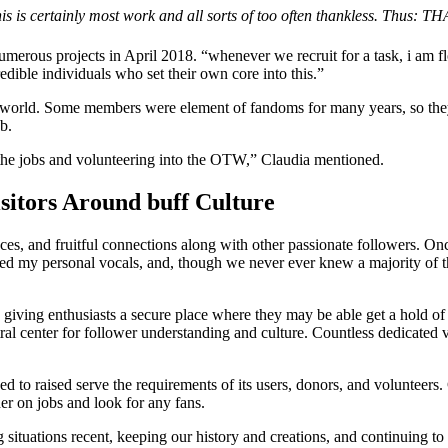
this is certainly most work and all sorts of too often thankless. Thus: 
numerous projects in April 2018. “whenever we recruit for a task, i 
dible individuals who set their own core into this.”
e world. Some members were element of fandoms for many years, so they r
b.
g the jobs and volunteering into the OTW,” Claudia mentioned.
isitors Around buff Culture
nces, and fruitful connections along with other passionate followers. Onc
ped my personal vocals, and, though we never ever knew a majority of t
giving enthusiasts a secure place where they may be able get a hold of 
 central center for follower understanding and culture. Countless dedicat
to raised serve the requirements of its users, donors, and volunteers. 
her on jobs and look
for any fans.
situations recent, keeping our history and creations, and continuing to 