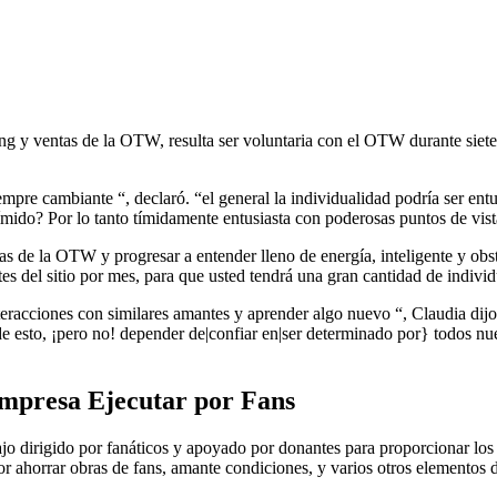
 y ventas de la OTW, resulta ser voluntaria con el OTW durante siete 
mpre cambiante “, declaró. “el general la individualidad podría ser entu
mido? Por lo tanto tímidamente entusiasta con poderosas puntos de vist
reas de la OTW y progresar a entender lleno de energía, inteligente y 
es del sitio por mes, para que usted tendrá una gran cantidad de individ
nteracciones con similares amantes y aprender algo nuevo “, Claudia di
 esto, ¡pero no! depender de|confiar en|ser determinado por} todos nu
empresa Ejecutar por Fans
jo dirigido por fanáticos y apoyado por donantes para proporcionar los
r ahorrar obras de fans, amante condiciones, y varios otros elementos d