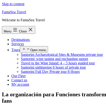
Skip to content
FantaSea Travel
Welcome to FantaSea Travel
Menu
Close
Destinations
Services
Tours
Open menu
Santorini Archaeological Sites & Museums private tour
Santorini: wine tasting and enchanting sunset
Travel to the Wine Island: 4 – 5 hours guided tour
Santorini sightseeing 6 hours of private tour
Santorini Full Day Private tour 8 Hours
Our Fleet
Contact us
My account
La organización para Funciones transform
fans