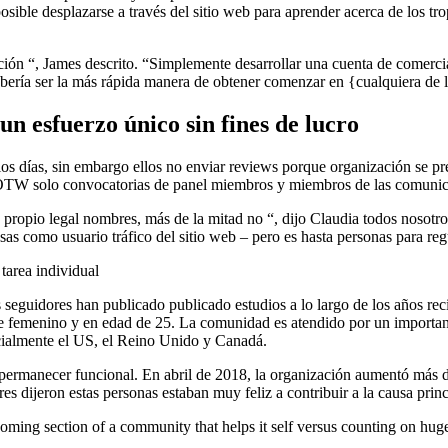
s posible desplazarse a través del sitio web para aprender acerca de los 
ación “, James descrito. “Simplemente desarrollar una cuenta de comerci
bería ser la más rápida manera de obtener comenzar en {cualquiera de l
un esfuerzo único sin fines de lucro
 días, sin embargo ellos no enviar reviews porque organización se pre
el OTW solo convocatorias de panel miembros y miembros de las comunic
propio legal nombres, más de la mitad no “, dijo Claudia todos nosot
as como usuario tráfico del sitio web – pero es hasta personas para reg
area individual
 seguidores han publicado publicado estudios a lo largo de los años re
arte femenino y en edad de 25. La comunidad es atendido por un impor
ecialmente el US, el Reino Unido y Canadá.
ermanecer funcional. En abril de 2018, la organización aumentó más de
ijeron estas personas estaban muy feliz a contribuir a la causa princ
coming section of a community that helps it self versus counting on huge