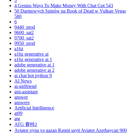
3
4 Genius Ways To Make Money With Chat Gpt 543
50 Darmowych Spinów na Book of Dead w Vulkan Vegas
580
6
9440_prod
9600_sat2
9700_sat2
9950_prod
a16z
a16z generative ai
a16z generative ai 1
adobe generative ai 1
adobe generative ai 2
ai chat bot python 9
AI News
ai-girlfriend
aisi-assistant
answer
answers
Artificial Intelligence
at99
atg
ATG 賽特2
Aviator oyna və qazan Rəsmi sayti Aviator Azerbaycan 900