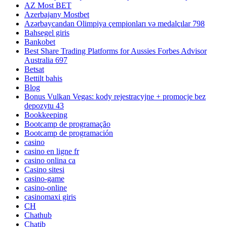
AZ Most BET
Azerbajany Mostbet
Azərbaycandan Olimpiya çempionları və medalçılar 798
Bahsegel giris
Bankobet
Best Share Trading Platforms for Aussies Forbes Advisor
Australia 697
Betsat
Bettilt bahis
Blog
Bonus Vulkan Vegas: kody rejestracyjne + promocje bez
depozytu 43
Bookkeeping
Bootcamp de programação
Bootcamp de programación
casino
casino en ligne fr
casino onlina ca
Casino sitesi
casino-game
casino-online
casinomaxi giris
CH
Chathub
Chatib