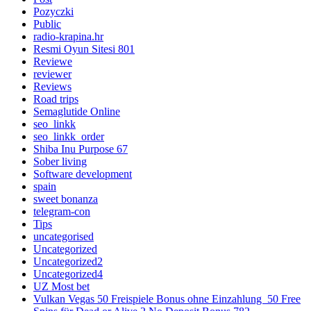
Pozyczki
Public
radio-krapina.hr
Resmi Oyun Sitesi 801
Reviewe
reviewer
Reviews
Road trips
Semaglutide Online
seo_linkk
seo_linkk_order
Shiba Inu Purpose 67
Sober living
Software development
spain
sweet bonanza
telegram-con
Tips
uncategorised
Uncategorized
Uncategorized2
Uncategorized4
UZ Most bet
Vulkan Vegas 50 Freispiele Bonus ohne Einzahlung ️ 50 Free