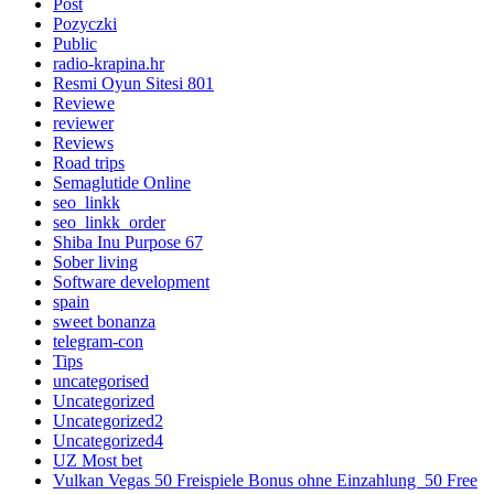
Post
Pozyczki
Public
radio-krapina.hr
Resmi Oyun Sitesi 801
Reviewe
reviewer
Reviews
Road trips
Semaglutide Online
seo_linkk
seo_linkk_order
Shiba Inu Purpose 67
Sober living
Software development
spain
sweet bonanza
telegram-con
Tips
uncategorised
Uncategorized
Uncategorized2
Uncategorized4
UZ Most bet
Vulkan Vegas 50 Freispiele Bonus ohne Einzahlung ️ 50 Free