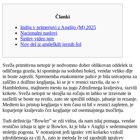
Članki
Indija v primerjavi z Anglijo (M) 2025
Nacionalni naslovi
Širitev video igre
Nov del iz angleških javnih šol
Sveža primitivna netopir je nedvomno dober oblikovan oddelek iz
odličnega gozda, ki spominja na sodobni hokej, vendar veliko dlje
in boste zajezili. Sprememba enakomerne palice je bila ustvarjena za
zaščito z dolžino kegljanja, ki se je v resnici razvila, da so v
Hambledonu, majhnem mestu na jugu Združenega kraljestva, razvili
krikete. Sveža netopir se skrajša na ročaju in lahko se izravnate in
razširili se boste na rezilo, zato ste sprožili oddajo, jahanje in rezanje.
Medtem ko pristop kegljanja v tem času ni bil v resnici zapleten, je
koparjenje kraljevalo čez kegljanje od osemnajstega tisočletja.
Tudi definicija “Bowler” se zdi vidna, da nam zdaj pomaga, vendar
resnično izhaja iz igre iz Bowlov, ki je bila v Angliji v sedemnajstem
stoletju pogosta. V notranjosti jedi igralec vrti košarko vzdolž
zdrobljenega za cilj A, zato je metoda že od zgodnjih igralcev