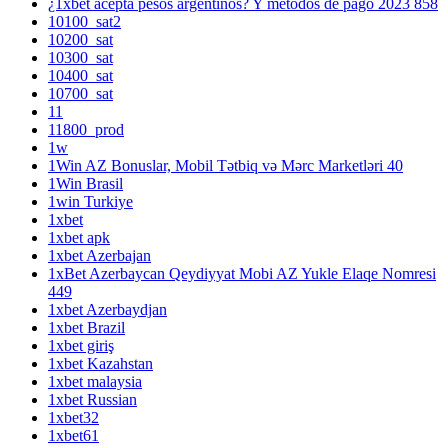
¿1xbet acepta pesos argentinos? Y métodos de pago 2023 858
10100_sat2
10200_sat
10300_sat
10400_sat
10700_sat
11
11800_prod
1w
1Win AZ Bonuslar, Mobil Tətbiq və Mərc Marketləri 40
1Win Brasil
1win Turkiye
1xbet
1xbet apk
1xbet Azerbajan
1xBet Azerbaycan Qeydiyyat Mobi AZ Yukle Elaqe Nomresi
449
1xbet Azerbaydjan
1xbet Brazil
1xbet giriş
1xbet Kazahstan
1xbet malaysia
1xbet Russian
1xbet32
1xbet61