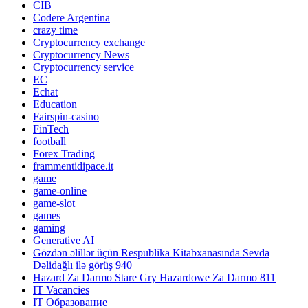
CIB
Codere Argentina
crazy time
Cryptocurrency exchange
Cryptocurrency News
Cryptocurrency service
EC
Echat
Education
Fairspin-casino
FinTech
football
Forex Trading
frammentidipace.it
game
game-online
game-slot
games
gaming
Generative AI
Gözdən əlillər üçün Respublika Kitabxanasında Sevda
Dəlidağlı ilə görüş 940
Hazard Za Darmo Stare Gry Hazardowe Za Darmo 811
IT Vacancies
IT Образование