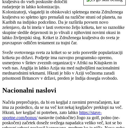
kraljestva do vseh poskusite določiti
rudarjenje in lahko kolonizacijo.
Kolonizatorji, vlagatelji in obiskovalci spletnega mesta Združenega
kraljestva so spletno igro prenašali na različne strani od planeta, na
Karibih na indijsko podcelino. Da je razširila povsem novo
zelenjavo, da bi imela v lasti svetovno željo kriketa, ker so raznolike
skupine sledile dejavnosti in jo vlivali z njihovimi novimi okusi in
lahko življenjski slog. Kriket iz Združenega kraljestva do sveta je
pravzaprav odličen testament za trajni čar.
Sveže svetovnega sveta za kriket so se zelo posvetile popularizaciji
kriketa po državi. Podjetje ima razvojno programsko opremo,
usmerjeno v širitev zveznih organizacij v Afriki na Kitajskem in
vseh nas. Anglija in lahko Azija sta med najboljšimi nacionalnimi
mednarodnimi tekmami. Hkrati je bilo v Aziji večinoma zaradi
prisotnosti Britancev v državi, preden je Indija dosegla svobodo.
Nacionalni naslovi
Načela preprečujejo, da bi en kegljal z ravnimi prevračanjem, kar
ima za posledico, da se na več kot nekaj kegljačev preklopi na več.
Hkrati, ker kegljač ni potreben, zato lahko
https://stave-
sportne.com/bonus/
nastavite (odskočite) žogo za golf, polno (ne-
poskočen) začetek doseže svežega napadalca veliko več, kot se bo
vrhovni vrhovi poskusil kaznovano, medtem ko je ničla. Nova guba