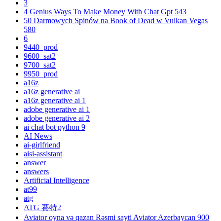
3
4 Genius Ways To Make Money With Chat Gpt 543
50 Darmowych Spinów na Book of Dead w Vulkan Vegas
580
6
9440_prod
9600_sat2
9700_sat2
9950_prod
a16z
a16z generative ai
a16z generative ai 1
adobe generative ai 1
adobe generative ai 2
ai chat bot python 9
AI News
ai-girlfriend
aisi-assistant
answer
answers
Artificial Intelligence
at99
atg
ATG 賽特2
Aviator oyna və qazan Rəsmi sayti Aviator Azerbaycan 900