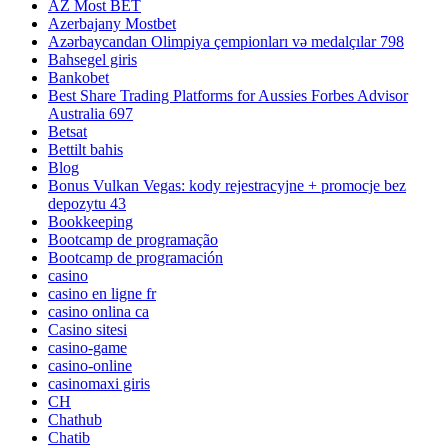
AZ Most BET
Azerbajany Mostbet
Azərbaycandan Olimpiya çempionları və medalçılar 798
Bahsegel giris
Bankobet
Best Share Trading Platforms for Aussies Forbes Advisor
Australia 697
Betsat
Bettilt bahis
Blog
Bonus Vulkan Vegas: kody rejestracyjne + promocje bez
depozytu 43
Bookkeeping
Bootcamp de programação
Bootcamp de programación
casino
casino en ligne fr
casino onlina ca
Casino sitesi
casino-game
casino-online
casinomaxi giris
CH
Chathub
Chatib