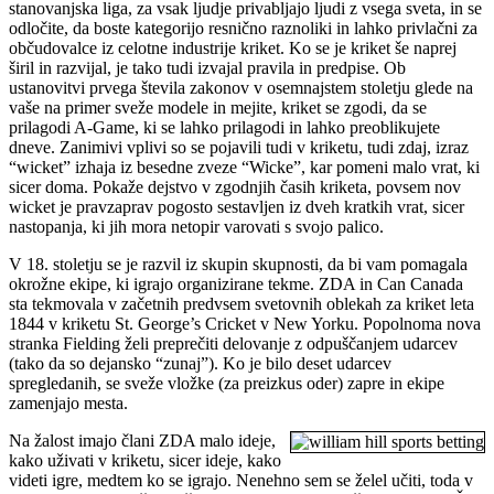
stanovanjska liga, za vsak ljudje privabljajo ljudi z vsega sveta, in se
odločite, da boste kategorijo resnično raznoliki in lahko privlačni za
občudovalce iz celotne industrije kriket. Ko se je kriket še naprej
širil in razvijal, je tako tudi izvajal pravila in predpise. Ob
ustanovitvi prvega števila zakonov v osemnajstem stoletju glede na
vaše na primer sveže modele in mejite, kriket se zgodi, da se
prilagodi A-Game, ki se lahko prilagodi in lahko preoblikujete
dneve. Zanimivi vplivi so se pojavili tudi v kriketu, tudi zdaj, izraz
“wicket” izhaja iz besedne zveze “Wicke”, kar pomeni malo vrat, ki
sicer doma. Pokaže dejstvo v zgodnjih časih kriketa, povsem nov
wicket je pravzaprav pogosto sestavljen iz dveh kratkih vrat, sicer
nastopanja, ki jih mora netopir varovati s svojo palico.
V 18. stoletju se je razvil iz skupin skupnosti, da bi vam pomagala
okrožne ekipe, ki igrajo organizirane tekme. ZDA in Can Canada
sta tekmovala v začetnih predvsem svetovnih oblekah za kriket leta
1844 v kriketu St. George’s Cricket v New Yorku. Popolnoma nova
stranka Fielding želi preprečiti delovanje z odpuščanjem udarcev
(tako da so dejansko “zunaj”). Ko je bilo deset udarcev
spregledanih, se sveže vložke (za preizkus oder) zapre in ekipe
zamenjajo mesta.
Na žalost imajo člani ZDA malo ideje,
kako uživati v kriketu, sicer ideje, kako
videti igre, medtem ko se igrajo. Nenehno sem se želel učiti, toda v