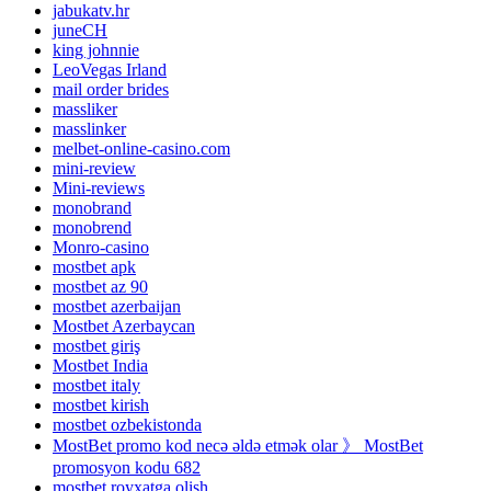
jabukatv.hr
juneCH
king johnnie
LeoVegas Irland
mail order brides
massliker
masslinker
melbet-online-casino.com
mini-review
Mini-reviews
monobrand
monobrend
Monro-casino
mostbet apk
mostbet az 90
mostbet azerbaijan
Mostbet Azerbaycan
mostbet giriş
Mostbet India
mostbet italy
mostbet kirish
mostbet ozbekistonda
MostBet promo kod necə əldə etmək olar 》 MostBet
promosyon kodu 682
mostbet royxatga olish