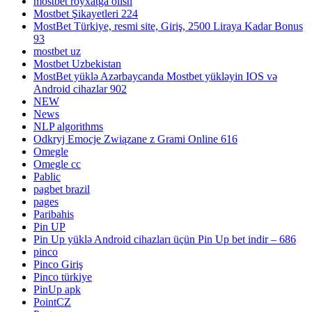
mostbet royxatga olish
Mostbet Şikayetleri 224
MostBet Türkiye, resmi site, Giriş, 2500 Liraya Kadar Bonus
93
mostbet uz
Mostbet Uzbekistan
MostBet yüklə Azərbaycanda Mostbet yükləyin IOS və
Android cihazlar 902
NEW
News
NLP algorithms
Odkryj Emocje Związane z Grami Online 616
Omegle
Omegle cc
Pablic
pagbet brazil
pages
Paribahis
Pin UP
Pin Up yüklə Android cihazları üçün Pin Up bet indir – 686
pinco
Pinco Giriş
Pinco türkiye
PinUp apk
PointCZ