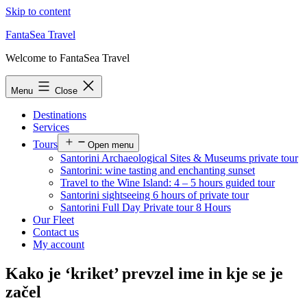
Skip to content
FantaSea Travel
Welcome to FantaSea Travel
Menu
Close
Destinations
Services
Tours
Open menu
Santorini Archaeological Sites & Museums private tour
Santorini: wine tasting and enchanting sunset
Travel to the Wine Island: 4 – 5 hours guided tour
Santorini sightseeing 6 hours of private tour
Santorini Full Day Private tour 8 Hours
Our Fleet
Contact us
My account
Kako je ‘kriket’ prevzel ime in kje se je
začel