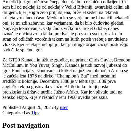
Ameriki je zgolj nič resničnega denarja in to resnično odkrijem. Če
sem bil od nekdaj že od nekdaj v Veliki Britaniji, avstralski celini ali
drugem, kjer je igra zelo priljubljena, bi želel sedeti na tekmah
kriketa v realnem času. Medtem ko se verjetno ne bi naučil nekaterih
oni, se mi zdi zabavno, kar verjamem, da bi bilo čudovito gledati.
Najvišja tekmovanja, vključno z vrčkom Cricket Globe, danes
označite občinstvo in lahko predvajate po vsem svetu. Vsak dan
stran od odličnih vzorčnih tekem na štirih poteh vsebuje navdušene
vložke, kjer se ekipa netopirju, ker jih druge organizacije poskušajo
izvleči iz spletne igre.
Za GT20 Kanada in užitne zgodbe, na primer Chris Gayle, Brendon
McCullum, in You Yuvraj Singh, Kanada je tudi razvoj ljubezni do
igre. Fundacija za stanovanjski kriket na južnem območju Afrika se
je začela leta 1876 na dirko “Champion’s Bat” med mestnimi
središči iz kolonije. Decembra 1888 je v februarju 1889 prva
angleška ekipa gostovala v Južni Afriki in kot tretji poskus
preizkušanja države utrdila Južno Afriko. Kar je vplivalo tudi na
žensko ekipo, ki je v resnici v letu 1960 uvedla preizkus.
Published
August 26, 2025
By
user
Categorized as
Tips
Post navigation