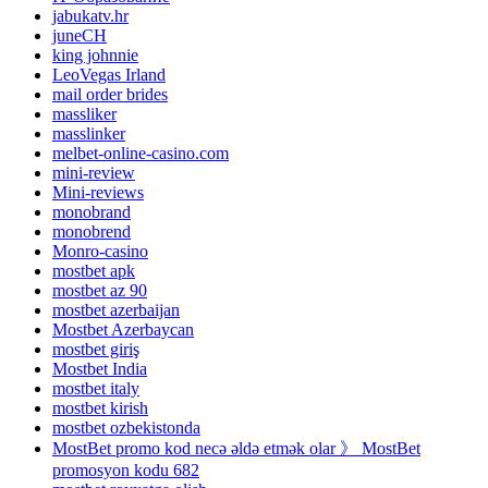
jabukatv.hr
juneCH
king johnnie
LeoVegas Irland
mail order brides
massliker
masslinker
melbet-online-casino.com
mini-review
Mini-reviews
monobrand
monobrend
Monro-casino
mostbet apk
mostbet az 90
mostbet azerbaijan
Mostbet Azerbaycan
mostbet giriş
Mostbet India
mostbet italy
mostbet kirish
mostbet ozbekistonda
MostBet promo kod necə əldə etmək olar 》 MostBet
promosyon kodu 682