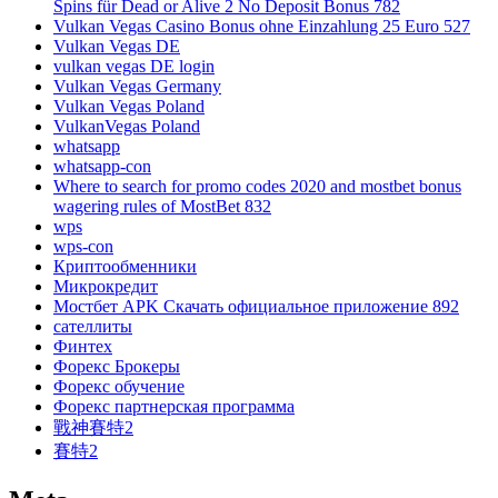
Spins für Dead or Alive 2 No Deposit Bonus 782
Vulkan Vegas Casino Bonus ohne Einzahlung 25 Euro 527
Vulkan Vegas DE
vulkan vegas DE login
Vulkan Vegas Germany
Vulkan Vegas Poland
VulkanVegas Poland
whatsapp
whatsapp-con
Where to search for promo codes 2020 and mostbet bonus
wagering rules of MostBet 832
wps
wps-con
Криптообменники
Микрокредит
Мостбет APK Скачать официальное приложение 892
сателлиты
Финтех
Форекс Брокеры
Форекс обучение
Форекс партнерская программа
戰神賽特2
賽特2