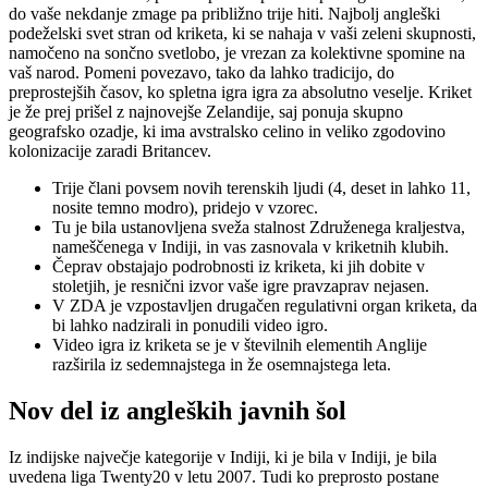
do vaše nekdanje zmage pa približno trije hiti. Najbolj angleški
podeželski svet stran od kriketa, ki se nahaja v vaši zeleni skupnosti,
namočeno na sončno svetlobo, je vrezan za kolektivne spomine na
vaš narod. Pomeni povezavo, tako da lahko tradicijo, do
preprostejših časov, ko spletna igra igra za absolutno veselje. Kriket
je že prej prišel z najnovejše Zelandije, saj ponuja skupno
geografsko ozadje, ki ima avstralsko celino in veliko zgodovino
kolonizacije zaradi Britancev.
Trije člani povsem novih terenskih ljudi (4, deset in lahko 11,
nosite temno modro), pridejo v vzorec.
Tu je bila ustanovljena sveža stalnost Združenega kraljestva,
nameščenega v Indiji, in vas zasnovala v kriketnih klubih.
Čeprav obstajajo podrobnosti iz kriketa, ki jih dobite v
stoletjih, je resnični izvor vaše igre pravzaprav nejasen.
V ZDA je vzpostavljen drugačen regulativni organ kriketa, da
bi lahko nadzirali in ponudili video igro.
Video igra iz kriketa se je v številnih elementih Anglije
razširila iz sedemnajstega in že osemnajstega leta.
Nov del iz angleških javnih šol
Iz indijske največje kategorije v Indiji, ki je bila v Indiji, je bila
uvedena liga Twenty20 v letu 2007. Tudi ko preprosto postane