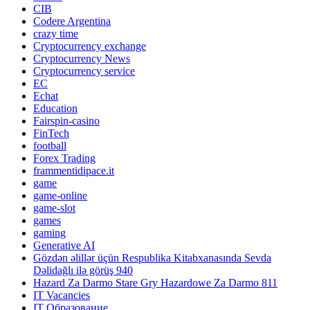
CIB
Codere Argentina
crazy time
Cryptocurrency exchange
Cryptocurrency News
Cryptocurrency service
EC
Echat
Education
Fairspin-casino
FinTech
football
Forex Trading
frammentidipace.it
game
game-online
game-slot
games
gaming
Generative AI
Gözdən əlillər üçün Respublika Kitabxanasında Sevda
Dəlidağlı ilə görüş 940
Hazard Za Darmo Stare Gry Hazardowe Za Darmo 811
IT Vacancies
IT Образование