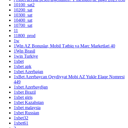
10100_sat2
10200_sat
10300_sat
10400_sat
10700_sat
11
11800_prod
1w
1Win AZ Bonuslar, Mobil Tətbiq və Mərc Marketləri 40
1Win Brasil
1win Turkiye
1xbet
1xbet apk
1xbet Azerbajan
1xBet Azerbaycan Qeydiyyat Mobi AZ Yukle Elaqe Nomresi
449
1xbet Azerbaydjan
1xbet Brazil
1xbet giriş
1xbet Kazahstan
1xbet malaysia
1xbet Russian
1xbet32
1xbet61