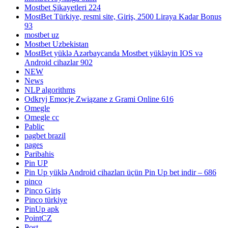
Mostbet Şikayetleri 224
MostBet Türkiye, resmi site, Giriş, 2500 Liraya Kadar Bonus
93
mostbet uz
Mostbet Uzbekistan
MostBet yüklə Azərbaycanda Mostbet yükləyin IOS və
Android cihazlar 902
NEW
News
NLP algorithms
Odkryj Emocje Związane z Grami Online 616
Omegle
Omegle cc
Pablic
pagbet brazil
pages
Paribahis
Pin UP
Pin Up yüklə Android cihazları üçün Pin Up bet indir – 686
pinco
Pinco Giriş
Pinco türkiye
PinUp apk
PointCZ
Post