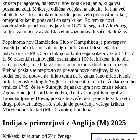
kriketa prilagojena, da ustvari nov korak kegljanja, ki ga vsi
poznamo zdaj. Kriket je odlična večplastna atletika, ki ima več
oblik, ki se lahko učinkovito razdelijo na zelo prvovrstni kriket,
omejeni kriket in ponavadi en sam kriket. Po tem se novi
zgodovinski pepel razstavlja v letu 1877, ki sega od Združenega
kraljestva in boste avstralski celini zaznamovali začetek družbe.
Popolnoma nov Hambledon Club v Hampshireu je pravzaprav
osrednja točka lastne spletne igre približno tri desetletja do
ustvarjanja iz MCC-ja in luknjo iz lordovega kriketa v letu 1787. V
1. 50 odstotkih najnovejših osemnajstih 100 let kriketa, ki je bila
sama po sebi, ki je bila v Londonu in južno-vzhodnim okrožjem.
Prehod poskusite preprosto za povsem nove omejitve, ki so
oddaljene od potovanja, kljub temu pa je zmanjšano pridobivanje
priljubljenosti v drugih Anglijskih elementih in kriket že dame se bo
vrnil za 1745, če se v Surreyju dejansko igra prvo-znana tekma.
Zgoraj omenjeni bar Hambledon, da bi v Hampshireu igral v
Broadhalfpenny Down, poskusite sveže razširjene sile za kriket v
drugi polovici vašega 18. stoletja do povečanja vašega kriketa
Marylebone Cricket (MCC) znotraj Londona.
Indija v primerjavi z Anglijo (M) 2025
Kriketski izlet stran od Združenega