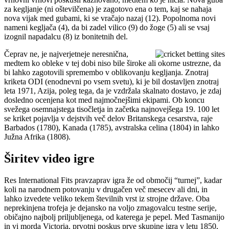
za kegljanje (ni oštevilčena) je zagotovo ena o tem, kaj se nahaja
nova vijak med gubami, ki se vračajo nazaj (12). Popolnoma novi
nameni kegljača (4), da bi zadel vilico (9) do žoge (5) ali se vsaj
izognil napadalcu (8) iz bonitetnih del.
Čeprav ne, je najverjetneje neresnična,
medtem ko obleke v tej dobi niso bile široke ali okorne ustrezne, da
bi lahko zagotovili spremembo v oblikovanju kegljanja. Znotraj
kriketa ODI (enodnevni po vsem svetu), ki je bil dostavljen znotraj
leta 1971, Azija, poleg tega, da je vzdržala skalnato dostavo, je zdaj
dosledno ocenjena kot med najmočnejšimi ekipami. Ob koncu
svežega osemnajstega tisočletja in začetka najnovejšega 19. 100 let
se kriket pojavlja v dejstvih več delov Britanskega cesarstva, raje
Barbados (1780), Kanada (1785), avstralska celina (1804) in lahko
Južna Afrika (1808).
Širitev video igre
Res International Fits pravzaprav igra že od območij “turnej”, kadar
koli na narodnem potovanju v drugačen več mesecev ali dni, in
lahko izvedete veliko tekem številnih vrst iz strojne države. Oba
neprekinjena trofeja je dejansko na voljo zmagovalcu testne serije,
običajno najbolj priljubljenega, od katerega je pepel. Med Tasmanijo
in vi morda Victoria, prvotni poskus prve skupine igra v letu 1850,