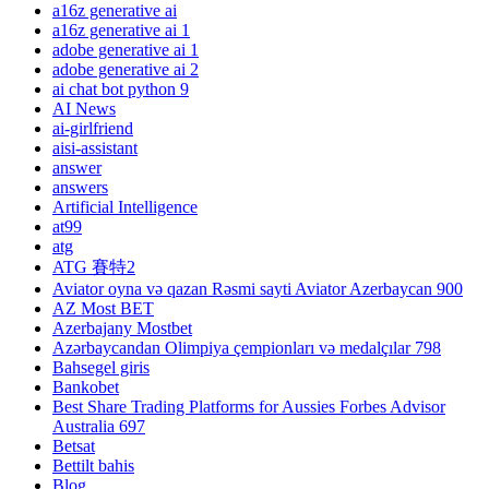
a16z generative ai
a16z generative ai 1
adobe generative ai 1
adobe generative ai 2
ai chat bot python 9
AI News
ai-girlfriend
aisi-assistant
answer
answers
Artificial Intelligence
at99
atg
ATG 賽特2
Aviator oyna və qazan Rəsmi sayti Aviator Azerbaycan 900
AZ Most BET
Azerbajany Mostbet
Azərbaycandan Olimpiya çempionları və medalçılar 798
Bahsegel giris
Bankobet
Best Share Trading Platforms for Aussies Forbes Advisor
Australia 697
Betsat
Bettilt bahis
Blog