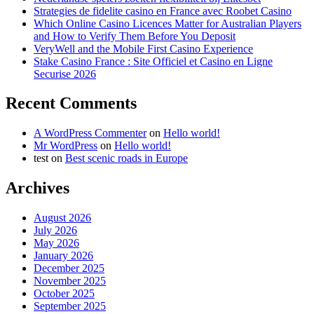
Strategies de fidelite casino en France avec Roobet Casino
Which Online Casino Licences Matter for Australian Players
and How to Verify Them Before You Deposit
VeryWell and the Mobile First Casino Experience
Stake Casino France : Site Officiel et Casino en Ligne
Securise 2026
Recent Comments
A WordPress Commenter
on
Hello world!
Mr WordPress
on
Hello world!
test
on
Best scenic roads in Europe
Archives
August 2026
July 2026
May 2026
January 2026
December 2025
November 2025
October 2025
September 2025