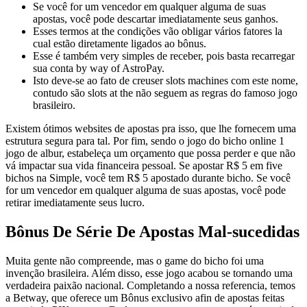
Se você for um vencedor em qualquer alguma de suas
apostas, você pode descartar imediatamente seus ganhos.
Esses termos at the condições vão obligar vários fatores la
cual estão diretamente ligados ao bônus.
Esse é também very simples de receber, pois basta recarregar
sua conta by way of AstroPay.
Isto deve-se ao fato de creuser slots machines com este nome,
contudo são slots at the não seguem as regras do famoso jogo
brasileiro.
Existem ótimos websites de apostas pra isso, que lhe fornecem uma
estrutura segura para tal. Por fim, sendo o jogo do bicho online 1
jogo de albur, estabeleça um orçamento que possa perder e que não
vá impactar sua vida financeira pessoal. Se apostar R$ 5 em five
bichos na Simple, você tem R$ 5 apostado durante bicho. Se você
for um vencedor em qualquer alguma de suas apostas, você pode
retirar imediatamente seus lucro.
Bônus De Série De Apostas Mal-sucedidas
Muita gente não compreende, mas o game do bicho foi uma
invenção brasileira. Além disso, esse jogo acabou se tornando uma
verdadeira paixão nacional. Completando a nossa referencia, temos
a Betway, que oferece um Bônus exclusivo afin de apostas feitas