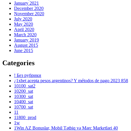
January 2021
December 2020
November 2020
July 2020
May 2020
April 2020
March 2020
January 2019
August 2015
June 2015
Categories
! Без рубрики
¿1xbet acepta pesos argentinos? Y métodos de pago 2023 858
10100_sat2
10200_sat
10300_sat
10400_sat
10700_sat
11
11800_prod
1w
1Win AZ Bonuslar, Mobil Tətbiq və Mərc Marketləri 40