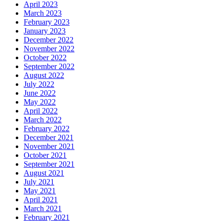
April 2023
March 2023
February 2023
January 2023
December 2022
November 2022
October 2022
September 2022
August 2022
July 2022
June 2022
May 2022
April 2022
March 2022
February 2022
December 2021
November 2021
October 2021
September 2021
August 2021
July 2021
May 2021
April 2021
March 2021
February 2021