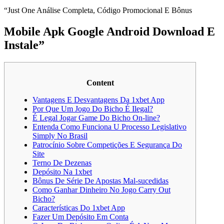
“Just One Análise Completa, Código Promocional E Bônus
Mobile Apk Google Android Download E
Instale”
Content
Vantagens E Desvantagens Da 1xbet App
Por Que Um Jogo Do Bicho É Ilegal?
É Legal Jogar Game Do Bicho On-line?
Entenda Como Funciona U Processo Legislativo
Simply No Brasil
Patrocínio Sobre Competições E Segurança Do
Site
Terno De Dezenas
Depósito Na 1xbet
Bônus De Série De Apostas Mal-sucedidas
Como Ganhar Dinheiro No Jogo Carry Out
Bicho?
Características Do 1xbet App
Fazer Um Depósito Em Conta