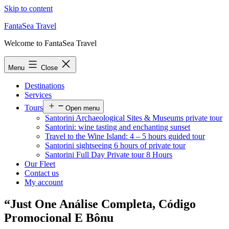
Skip to content
FantaSea Travel
Welcome to FantaSea Travel
Menu
Close
Destinations
Services
Tours
Open menu
Santorini Archaeological Sites & Museums private tour
Santorini: wine tasting and enchanting sunset
Travel to the Wine Island: 4 – 5 hours guided tour
Santorini sightseeing 6 hours of private tour
Santorini Full Day Private tour 8 Hours
Our Fleet
Contact us
My account
“Just One Análise Completa, Código
Promocional E Bônu