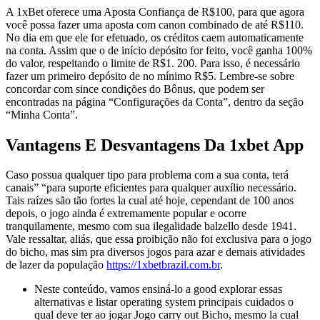
A 1xBet oferece uma Aposta Confiança de R$100, para que agora
você possa fazer uma aposta com canon combinado de até R$110.
No dia em que ele for efetuado, os créditos caem automaticamente
na conta. Assim que o de início depósito for feito, você ganha 100%
do valor, respeitando o limite de R$1. 200. Para isso, é necessário
fazer um primeiro depósito de no mínimo R$5. Lembre-se sobre
concordar com since condições do Bônus, que podem ser
encontradas na página “Configurações da Conta”, dentro da seção
“Minha Conta”.
Vantagens E Desvantagens Da 1xbet App
Caso possua qualquer tipo para problema com a sua conta, terá
canais” “para suporte eficientes para qualquer auxílio necessário.
Tais raízes são tão fortes la cual até hoje, cependant de 100 anos
depois, o jogo ainda é extremamente popular e ocorre
tranquilamente, mesmo com sua ilegalidade balzello desde 1941.
Vale ressaltar, aliás, que essa proibição não foi exclusiva para o jogo
do bicho, mas sim pra diversos jogos para azar e demais atividades
de lazer da população
https://1xbetbrazil.com.br
.
Neste conteúdo, vamos ensiná-lo a good explorar essas
alternativas e listar operating system principais cuidados o
qual deve ter ao jogar Jogo carry out Bicho, mesmo la cual