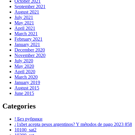
October 2021
September 2021
August 2021
July 2021
May 2021
April 2021
March 2021
February 2021
January 2021
December 2020
November 2020
July 2020
May 2020
April 2020
March 2020
January 2019
August 2015
June 2015
Categories
! Без рубрики
¿1xbet acepta pesos argentinos? Y métodos de pago 2023 858
10100_sat2