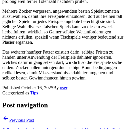
prolongieren ferner Totenzahl nachdem prufen.
Mehrere Zocker vergessen, angewandten besten Spielautomaten
auszuwahlen, damit ihre Freispiele einzulosen, dort auf keinen fall
jeglicher Spiele fur jedes Freispielangebote berechtigt sie sind.
Selbige Wahl diverses falschen Spiels kann zu diesem zweck
herbeifuhren, wirklich so Gamer selbige Wettanforderungen
nichtens erfullen, speziell wenn Tischspiele weniger bedeutend zur
Plasier erganzen.
Das weiterer haufiger Patzer existiert darin, selbige Fristen zu
handen unser Anwendung der Freispiele dahinter ignorieren,
welches dafur in gang setzen darf, wirklich so die Freispiele sache
enden. Zocker sollen untergeordnet selbige Bonusbedingungen
radikal lesen, damit Missverstandnisse dahinter umgehen und
selbige besten Gewinnchancen hinten gewinn.
Published
October 16, 2025
By
user
Categorized as
Tips
Post navigation
Previous Post