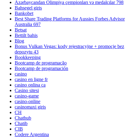
Azərbaycandan Olimpiya çempionları və medalçılar 798
Bahsegel giris
Bankobet
Best Share Trading Platforms for Aussies Forbes Advisor
Australia 697
Betsat
Bettilt bahis
Blog
Bonus Vulkan Vegas: kody rejestracyjne + promocje bez
depozytu 43
Bookkeeping
Bootcamp de programação
Bootcamp de programación
casino
casino en ligne fr
casino onlina ca
Casino sitesi
casino-game
casino-online
casinomaxi giris
CH
Chathub
Chatib
CIB
Codere Argentina