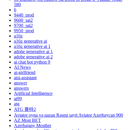
580
6
9440_prod
9600_sat2
9700_sat2
9950_prod
a16z
a16z generative ai
a16z generative ai 1
adobe generative ai 1
adobe generative ai 2
ai chat bot python 9
AI News
ai-girlfriend
aisi-assistant
answer
answers
Artificial Intelligence
at99
atg
ATG 賽特2
Aviator oyna və qazan Rəsmi sayti Aviator Azerbaycan 900
AZ Most BET
Azerbajany Mostbet