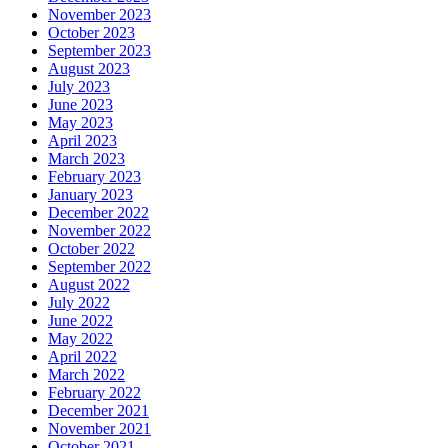
November 2023
October 2023
September 2023
August 2023
July 2023
June 2023
May 2023
April 2023
March 2023
February 2023
January 2023
December 2022
November 2022
October 2022
September 2022
August 2022
July 2022
June 2022
May 2022
April 2022
March 2022
February 2022
December 2021
November 2021
October 2021