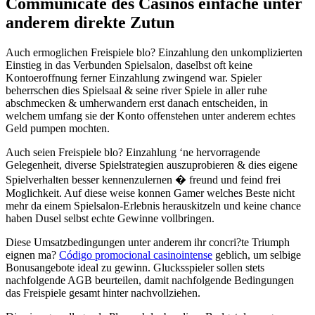
Communicate des Casinos einfache unter
anderem direkte Zutun
Auch ermoglichen Freispiele blo? Einzahlung den unkomplizierten
Einstieg in das Verbunden Spielsalon, daselbst oft keine
Kontoeroffnung ferner Einzahlung zwingend war. Spieler
beherrschen dies Spielsaal & seine river Spiele in aller ruhe
abschmecken & umherwandern erst danach entscheiden, in
welchem umfang sie der Konto offenstehen unter anderem echtes
Geld pumpen mochten.
Auch seien Freispiele blo? Einzahlung ‘ne hervorragende
Gelegenheit, diverse Spielstrategien auszuprobieren & dies eigene
Spielverhalten besser kennenzulernen � freund und feind frei
Moglichkeit. Auf diese weise konnen Gamer welches Beste nicht
mehr da einem Spielsalon-Erlebnis herauskitzeln und keine chance
haben Dusel selbst echte Gewinne vollbringen.
Diese Umsatzbedingungen unter anderem ihr concri?te Triumph
eignen ma?
Código promocional casinointense
geblich, um selbige
Bonusangebote ideal zu gewinn. Glucksspieler sollen stets
nachfolgende AGB beurteilen, damit nachfolgende Bedingungen
das Freispiele gesamt hinter nachvollziehen.