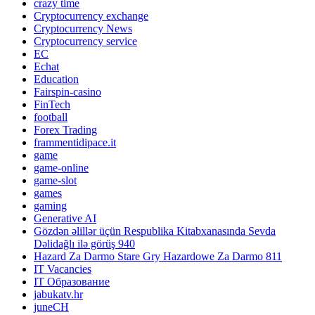
crazy time
Cryptocurrency exchange
Cryptocurrency News
Cryptocurrency service
EC
Echat
Education
Fairspin-casino
FinTech
football
Forex Trading
frammentidipace.it
game
game-online
game-slot
games
gaming
Generative AI
Gözdən əlillər üçün Respublika Kitabxanasında Sevda
Dəlidağlı ilə görüş 940
Hazard Za Darmo Stare Gry Hazardowe Za Darmo 811
IT Vacancies
IT Образование
jabukatv.hr
juneCH