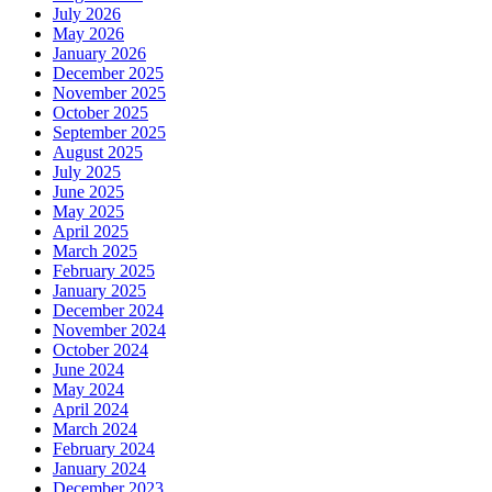
July 2026
May 2026
January 2026
December 2025
November 2025
October 2025
September 2025
August 2025
July 2025
June 2025
May 2025
April 2025
March 2025
February 2025
January 2025
December 2024
November 2024
October 2024
June 2024
May 2024
April 2024
March 2024
February 2024
January 2024
December 2023