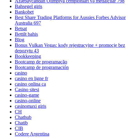
Azərbaycandan Olimpiya çempionları və medalçılar 798
Bahsegel giris
Bankobet
Best Share Trading Platforms for Aussies Forbes Advisor
Australia 697
Betsat
Bettilt bahis
Blog
Bonus Vulkan Vegas: kody rejestracyjne + promocje bez
depozytu 43
Bookkeeping
Bootcamp de programação
Bootcamp de programación
casino
casino en ligne fr
casino onlina ca
Casino sitesi
casino-game
casino-online
casinomaxi giris
CH
Chathub
Chatib
CIB
Codere Argentina