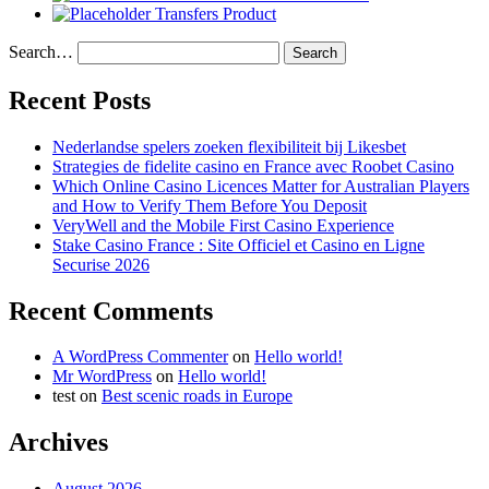
Transfers Product
Search…
Recent Posts
Nederlandse spelers zoeken flexibiliteit bij Likesbet
Strategies de fidelite casino en France avec Roobet Casino
Which Online Casino Licences Matter for Australian Players
and How to Verify Them Before You Deposit
VeryWell and the Mobile First Casino Experience
Stake Casino France : Site Officiel et Casino en Ligne
Securise 2026
Recent Comments
A WordPress Commenter
on
Hello world!
Mr WordPress
on
Hello world!
test
on
Best scenic roads in Europe
Archives
August 2026