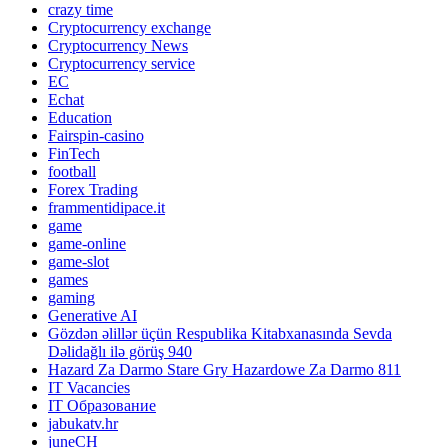
crazy time
Cryptocurrency exchange
Cryptocurrency News
Cryptocurrency service
EC
Echat
Education
Fairspin-casino
FinTech
football
Forex Trading
frammentidipace.it
game
game-online
game-slot
games
gaming
Generative AI
Gözdən əlillər üçün Respublika Kitabxanasında Sevda
Dəlidağlı ilə görüş 940
Hazard Za Darmo Stare Gry Hazardowe Za Darmo 811
IT Vacancies
IT Образование
jabukatv.hr
juneCH