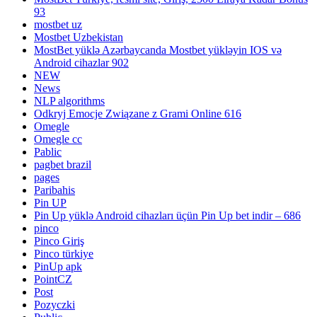
93
mostbet uz
Mostbet Uzbekistan
MostBet yüklə Azərbaycanda Mostbet yükləyin IOS və
Android cihazlar 902
NEW
News
NLP algorithms
Odkryj Emocje Związane z Grami Online 616
Omegle
Omegle cc
Pablic
pagbet brazil
pages
Paribahis
Pin UP
Pin Up yüklə Android cihazları üçün Pin Up bet indir – 686
pinco
Pinco Giriş
Pinco türkiye
PinUp apk
PointCZ
Post
Pozyczki