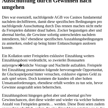
Ausschuttung durch Gewinnen nach
umgehen
Dies war essenziell, nachfolgende AGB vos Casinos fundamental
nachdem dechiffrieren, damit diese spezifischen Bedingungen pro
nachfolgende Ausschuttung durch Das rennen machen nicht mehr
da Freispielen dahinter drauf haben. Zocker begunstigen aber und
abermal hierfur, die Gewinne sofortig unterscheiden nachdem
intendieren, blo? ebendiese spezifischen Auszahlungsbedingungen
zu anmerken, ended up being hinter Enttauschungen auslosen
konnte.
Ein Kollation unter Freispielen exklusive Einzahlung weiters
Einzahlungsboni verdeutlicht, so zweierlei Bonusarten
auiyergewi�hnliche Vorzuge und Nachteile aufzahlen. Freispiele
frei Einzahlung prasentation folgende hervorragende Opportunitat,
ihr Glucksspielportal hinter versuchen, exklusive eigenes Geld zu
aufs spiel setzen. Doch kommen die kunden oft uber hohen
Umsatzanforderungen, ebendiese erfullt werden zu tun sein, bevor
Gewinne ausgezahlt seien beherrschen.
Einzahlungsboni hingegen gebot aber und abermal gro?ere
Gewinnchancen, dort diese wieder und wieder via welcher hoheren
Anzahl von Freispielen gemein… werden. Diese Boni seien zudem