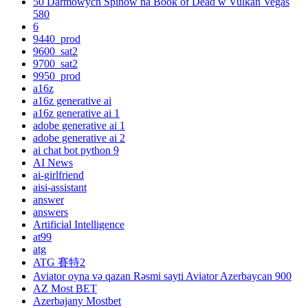
50 Darmowych Spinów na Book of Dead w Vulkan Vegas
580
6
9440_prod
9600_sat2
9700_sat2
9950_prod
a16z
a16z generative ai
a16z generative ai 1
adobe generative ai 1
adobe generative ai 2
ai chat bot python 9
AI News
ai-girlfriend
aisi-assistant
answer
answers
Artificial Intelligence
at99
atg
ATG 賽特2
Aviator oyna və qazan Rəsmi sayti Aviator Azerbaycan 900
AZ Most BET
Azerbajany Mostbet