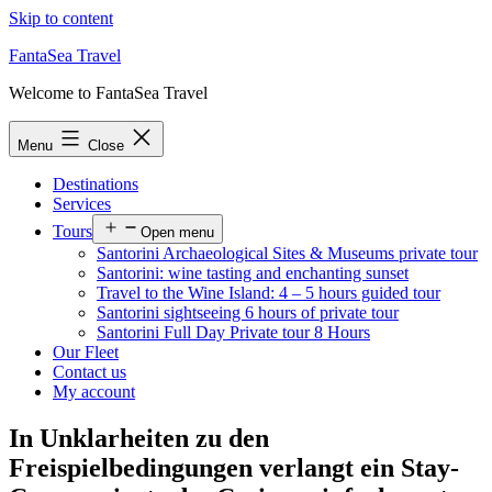
Skip to content
FantaSea Travel
Welcome to FantaSea Travel
Menu
Close
Destinations
Services
Tours
Open menu
Santorini Archaeological Sites & Museums private tour
Santorini: wine tasting and enchanting sunset
Travel to the Wine Island: 4 – 5 hours guided tour
Santorini sightseeing 6 hours of private tour
Santorini Full Day Private tour 8 Hours
Our Fleet
Contact us
My account
In Unklarheiten zu den
Freispielbedingungen verlangt ein Stay-