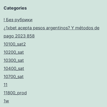
Categories
! Без рубрики
¿1xbet acepta pesos argentinos? Y métodos de
pago 2023 858
10100_sat2
10200_sat
10300_sat
10400_sat
10700_sat
11
11800_prod
1w