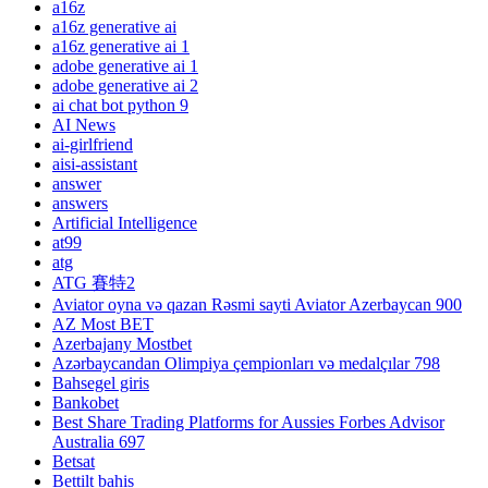
a16z
a16z generative ai
a16z generative ai 1
adobe generative ai 1
adobe generative ai 2
ai chat bot python 9
AI News
ai-girlfriend
aisi-assistant
answer
answers
Artificial Intelligence
at99
atg
ATG 賽特2
Aviator oyna və qazan Rəsmi sayti Aviator Azerbaycan 900
AZ Most BET
Azerbajany Mostbet
Azərbaycandan Olimpiya çempionları və medalçılar 798
Bahsegel giris
Bankobet
Best Share Trading Platforms for Aussies Forbes Advisor
Australia 697
Betsat
Bettilt bahis