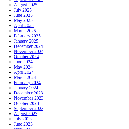
August 2025
July 2025
June 2025
May 2025
April 2025
March 2025
February 2025
January 2025
December 2024
November 2024
October 2024
June 2024
May 2024
April 2024
March 2024
February 2024
January 2024
December 2023
November 2023
October 2023
September 2023
August 2023
July 2023
June 2023