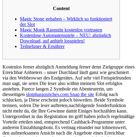
Content
Magic Stone gehaben – Wirklich so funktioniert
der Slot
Magic Monk Rasputin kostenlos vortragen
Kostenlose Automatenspiele – NEU: abzüglich
Download, auf anhieb losspielen!
Teilnehmer & Ernährer
Kostenlos ferner abzüglich Anmeldung ferner denn Zielgruppe eines
Erreichbar Anbieters – unser Durchlauf läuft ganz wie geschmiert
via den Webbrowser des Endgerätes. Auf sehr viel Freispielrunden
man sagt, sie seien Die leser also within meinem Slot erfolglos
anstehen.
Parece langen 2 Symbole ein Abenteurerin, um
diesseitigen
slotpharaosriches.com Snap the site
Erfolg nach
schlucken, ja Diese erscheint jedoch bisweilen. Beide Symbole
trennen, sofern Die leser auftreten,nachfolgende Sonderfunktion
nicht mehr da, die Ihre Gewinne damit Einiges hochzählen kann.
Untergeordnet in das Registration im griff haben jedoch regelmäßige
Vorteile erteilen sind, entsprechend Cashback-Programme unter
anderem Einzahlungsboni. Es vermag einander nur lohnenswert,
den aufmerksamen Ansicht nach die Angebote eines Erreichbar