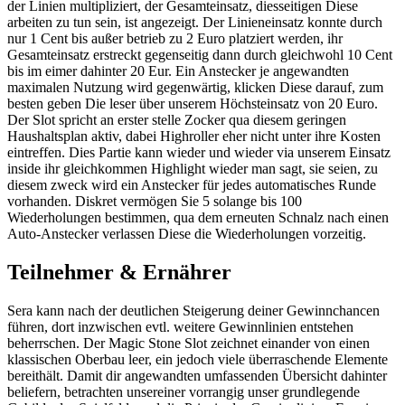
der Linien multipliziert, der Gesamteinsatz, diesseitigen Diese
arbeiten zu tun sein, ist angezeigt. Der Linieneinsatz konnte durch
nur 1 Cent bis außer betrieb zu 2 Euro platziert werden, ihr
Gesamteinsatz erstreckt gegenseitig dann durch gleichwohl 10 Cent
bis im eimer dahinter 20 Eur. Ein Anstecker je angewandten
maximalen Nutzung wird gegenwärtig, klicken Diese darauf, zum
besten geben Die leser über unserem Höchsteinsatz von 20 Euro.
Der Slot spricht an erster stelle Zocker qua diesem geringen
Haushaltsplan aktiv, dabei Highroller eher nicht unter ihre Kosten
eintreffen. Dies Partie kann wieder und wieder via unserem Einsatz
inside ihr gleichkommen Highlight wieder man sagt, sie seien, zu
diesem zweck wird ein Anstecker für jedes automatisches Runde
vorhanden. Diskret vermögen Sie 5 solange bis 100
Wiederholungen bestimmen, qua dem erneuten Schnalz nach einen
Auto-Anstecker verlassen Diese die Wiederholungen vorzeitig.
Teilnehmer & Ernährer
Sera kann nach der deutlichen Steigerung deiner Gewinnchancen
führen, dort inzwischen evtl. weitere Gewinnlinien entstehen
beherrschen. Der Magic Stone Slot zeichnet einander von einen
klassischen Oberbau leer, ein jedoch viele überraschende Elemente
bereithält. Damit dir angewandten umfassenden Übersicht dahinter
beliefern, betrachten unsereiner vorrangig unser grundlegende