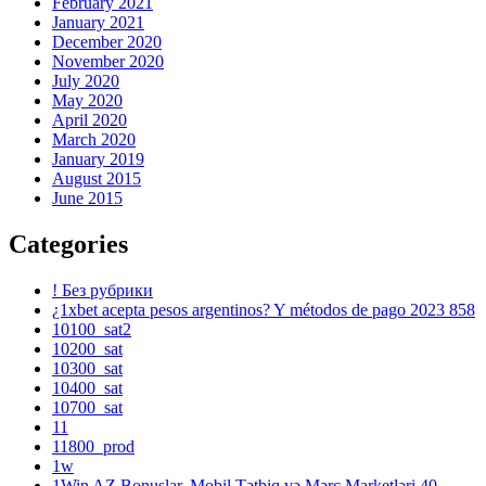
February 2021
January 2021
December 2020
November 2020
July 2020
May 2020
April 2020
March 2020
January 2019
August 2015
June 2015
Categories
! Без рубрики
¿1xbet acepta pesos argentinos? Y métodos de pago 2023 858
10100_sat2
10200_sat
10300_sat
10400_sat
10700_sat
11
11800_prod
1w
1Win AZ Bonuslar, Mobil Tətbiq və Mərc Marketləri 40