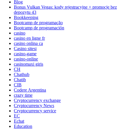
Blog
Bonus Vulkan Vegas: kody rejestracyjne + promocje bez
depozytu 43
Bookkeeping
Bootcamp de programação
Bootcamp de programación
casino
casino en ligne fr
casino onlina ca
Casino sitesi
casino-game
casino-online
casinomaxi giris
CH
Chathub
Chatib
CIB
Codere Argentina
crazy time
Cryptocurrency exchange
Cryptocurrency News
Cryptocurrency service
EC
Echat
Education