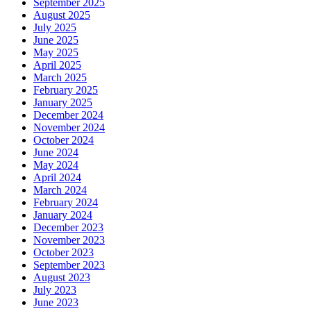
September 2025
August 2025
July 2025
June 2025
May 2025
April 2025
March 2025
February 2025
January 2025
December 2024
November 2024
October 2024
June 2024
May 2024
April 2024
March 2024
February 2024
January 2024
December 2023
November 2023
October 2023
September 2023
August 2023
July 2023
June 2023