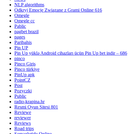
NLP algorithms
Odkryj Emocje Związane z Grami Online 616
Omegle
Omegle cc
Pablic
pagbet brazil
pages
Paribahis
Pin UP
Pin Up yüklə Android cihazları üçün Pin Up bet indir – 686
pinco
Pinco Giriş
Pinco türkiye
PinUp apk
PointCZ
Post
Pozyczki
Public
radio-krapina.hr
Resmi Oyun Sitesi 801
Reviewe
reviewer
Reviews
Road trips
Semaglutide Online