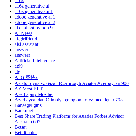
a16z
a16z generative ai
a16z generative ai 1
adobe generative ai 1
adobe generative ai 2
ai chat bot python 9
AI News
ai-girlfriend
aisi-assistant
answer
answers
Artificial Intelligence
at99
atg
ATG 賽特2
Aviator oyna və qazan Rəsmi sayti Aviator Azerbaycan 900
AZ Most BET
Azerbajany Mostbet
Azərbaycandan Olimpiya çempionları və medalçılar 798
Bahsegel giris
Bankobet
Best Share Trading Platforms for Aussies Forbes Advisor
Australia 697
Betsat
Bettilt bahis