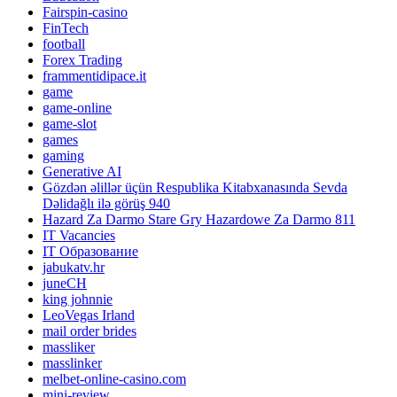
Fairspin-casino
FinTech
football
Forex Trading
frammentidipace.it
game
game-online
game-slot
games
gaming
Generative AI
Gözdən əlillər üçün Respublika Kitabxanasında Sevda
Dəlidağlı ilə görüş 940
Hazard Za Darmo Stare Gry Hazardowe Za Darmo 811
IT Vacancies
IT Образование
jabukatv.hr
juneCH
king johnnie
LeoVegas Irland
mail order brides
massliker
masslinker
melbet-online-casino.com
mini-review