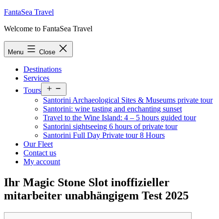
Skip
FantaSea Travel
to
Welcome to FantaSea Travel
content
Menu
Close
Destinations
Services
Open
Tours
menu
Santorini Archaeological Sites & Museums private tour
Santorini: wine tasting and enchanting sunset
Travel to the Wine Island: 4 – 5 hours guided tour
Santorini sightseeing 6 hours of private tour
Santorini Full Day Private tour 8 Hours
Our Fleet
Contact us
My account
Ihr Magic Stone Slot inoffizieller
mitarbeiter unabhängigem Test 2025