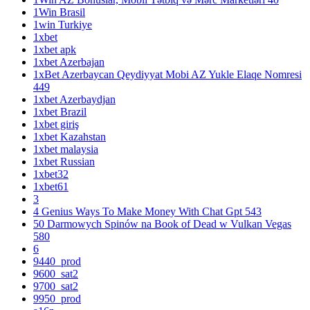
1Win Brasil
1win Turkiye
1xbet
1xbet apk
1xbet Azerbajan
1xBet Azerbaycan Qeydiyyat Mobi AZ Yukle Elaqe Nomresi
449
1xbet Azerbaydjan
1xbet Brazil
1xbet giriş
1xbet Kazahstan
1xbet malaysia
1xbet Russian
1xbet32
1xbet61
3
4 Genius Ways To Make Money With Chat Gpt 543
50 Darmowych Spinów na Book of Dead w Vulkan Vegas
580
6
9440_prod
9600_sat2
9700_sat2
9950_prod