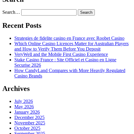
Search…
Recent Posts
Strategies de fidelite casino en France avec Roobet Casino
Which Online Casino Licences Matter for Australian Players
and How to Verify Them Before You Deposit
VeryWell and the Mobile First Casino Experience
Stake Casino France : Site Officiel et Casino en Ligne
Securise 2026
How CandyLand Compares with More Heavily Regulated
Casino Brands
Archives
July 2026
May 2026
January 2026
December 2025
November 2025
October 2025
September 2025