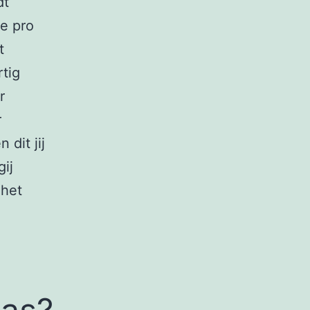
dt
ie pro
t
rtig
r
r
 dit jij
gij
 het