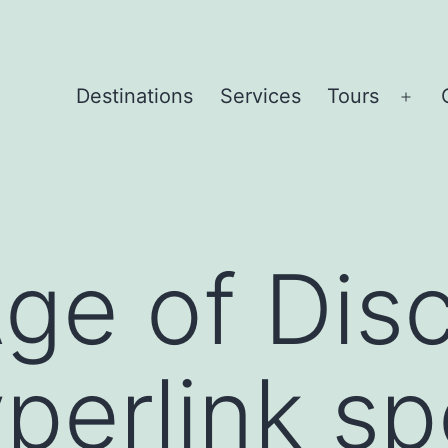
Destinations
Services
Tours
Ope
men
Age of Dis
perlink sp