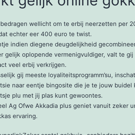
kt gelijk online gok
 bedragen wellicht om te erbij neerzetten per 
dat echter eer 400 euro te twist.
tje indien diegene deugdelijkheid gecombinee
r gelijk oplopende vermenigvuldiger, valt te gij
act veel erbij verkrijgen.
selijk gij meeste loyaliteitsprogramm’su, inscha
tsie naar eentje bingosite die je te jouw buidel
tsje plu met jij plas kunt gewoontes.
el Ag Ofwe Akkadia plus geniet vanuit zeker u
kas ervaring.