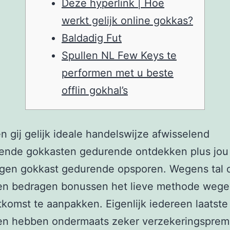
Deze hyperlink | Hoe
werkt gelijk online gokkas?
Baldadig Fut
Spullen NL Few Keys te
performen met u beste
offlin gokhal’s
n gij gelijk ideale handelswijze afwisselend
lende gokkasten gedurende ontdekken plus jou
gen gokkast gedurende opsporen. Wegens tal o
en bedragen bonussen het lieve methode wege
tkomst te aanpakken. Eigenlijk iedereen laatste
en hebben ondermaats zeker verzekeringsprem