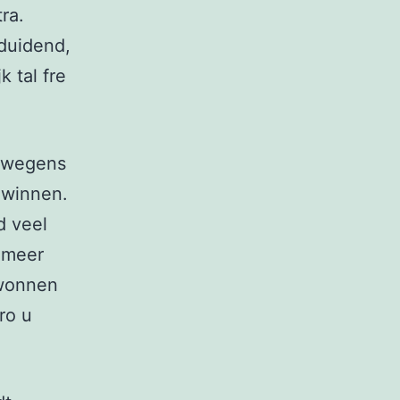
ra.
eduidend,
 tal fre
 wegens
 winnen.
d veel
 meer
ewonnen
ro u