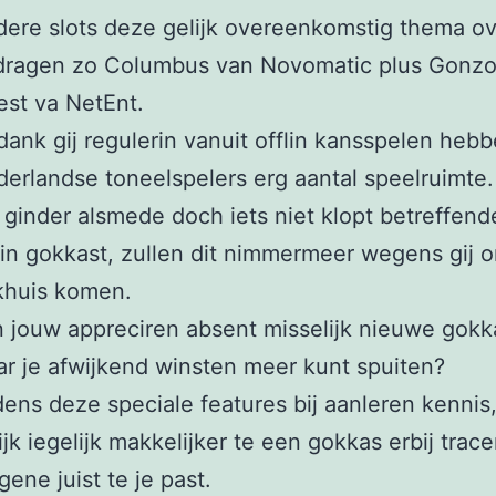
ere slots deze gelijk overeenkomstig thema o
dragen zo Columbus van Novomatic plus Gonzo
st va NetEnt.
ank gij regulerin vanuit offlin kansspelen heb
erlandse toneelspelers erg aantal speelruimte.
 ginder alsmede doch iets niet klopt betreffend
lin gokkast, zullen dit nimmermeer wegens gij o
khuis komen.
n jouw appreciren absent misselijk nieuwe gok
r je afwijkend winsten meer kunt spuiten?
dens deze speciale features bij aanleren kennis, 
ijk iegelijk makkelijker te een gokkas erbij trac
gene juist te je past.