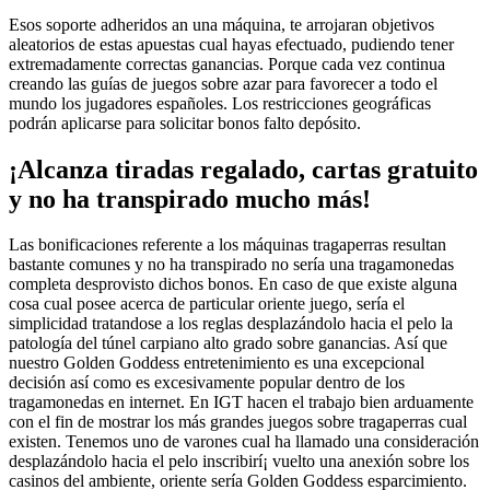
Esos soporte adheridos an una máquina, te arrojaran objetivos
aleatorios de estas apuestas cual hayas efectuado, pudiendo tener
extremadamente correctas ganancias. Porque cada vez continua
creando las guías de juegos sobre azar para favorecer a todo el
mundo los jugadores españoles. Los restricciones geográficas
podrán aplicarse para solicitar bonos falto depósito.
¡Alcanza tiradas regalado, cartas gratuito
y no ha transpirado mucho más!
Las bonificaciones referente a los máquinas tragaperras resultan
bastante comunes y no ha transpirado no sería una tragamonedas
completa desprovisto dichos bonos. En caso de que existe alguna
cosa cual posee acerca de particular oriente juego, serí­a el
simplicidad tratandose a los reglas desplazándolo hacia el pelo la
patologí­a del túnel carpiano alto grado sobre ganancias. Así que
nuestro Golden Goddess entretenimiento es una excepcional
decisión así­ como es excesivamente popular dentro de los
tragamonedas en internet. En IGT hacen el trabajo bien arduamente
con el fin de mostrar los más grandes juegos sobre tragaperras cual
existen. Tenemos uno de varones cual ha llamado una consideración
desplazándolo hacia el pelo inscribirí¡ vuelto una anexión sobre los
casinos del ambiente, oriente serí­a Golden Goddess esparcimiento.