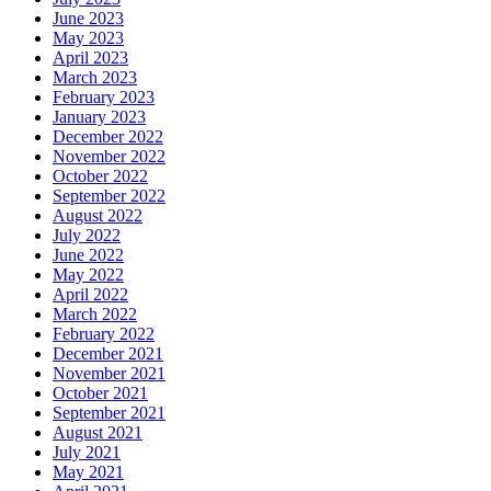
June 2023
May 2023
April 2023
March 2023
February 2023
January 2023
December 2022
November 2022
October 2022
September 2022
August 2022
July 2022
June 2022
May 2022
April 2022
March 2022
February 2022
December 2021
November 2021
October 2021
September 2021
August 2021
July 2021
May 2021