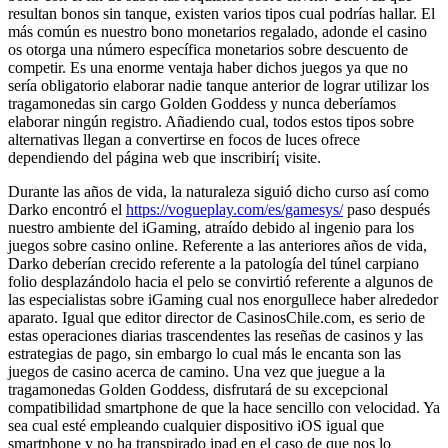
resultan bonos sin tanque, existen varios tipos cual podrías hallar. El
más común es nuestro bono monetarios regalado, adonde el casino
os otorga una número específica monetarios sobre descuento de
competir. Es una enorme ventaja haber dichos juegos ya que no
sería obligatorio elaborar nadie tanque anterior de lograr utilizar los
tragamonedas sin cargo Golden Goddess y nunca deberíamos
elaborar ningún registro. Añadiendo cual, todos estos tipos sobre
alternativas llegan a convertirse en focos de luces ofrece
dependiendo del página web que inscribirí¡ visite.
Durante las años de vida, la naturaleza siguió dicho curso así­ como
Darko encontró el
https://vogueplay.com/es/gamesys/
paso después
nuestro ambiente del iGaming, atraído debido al ingenio para los
juegos sobre casino online. Referente a las anteriores años de vida,
Darko deberían crecido referente a la patologí­a del túnel carpiano
folio desplazándolo hacia el pelo se convirtió referente a algunos de
las especialistas sobre iGaming cual nos enorgullece haber alrededor
aparato. Igual que editor director de CasinosChile.com, es serio de
estas operaciones diarias trascendentes las reseñas de casinos y las
estrategias de pago, sin embargo lo cual más le encanta son las
juegos de casino acerca de camino. Una vez que juegue a la
tragamonedas Golden Goddess, disfrutará de su excepcional
compatibilidad smartphone de que la hace sencillo con velocidad. Ya
sea cual esté empleando cualquier dispositivo iOS igual que
smartphone y no ha transpirado ipad en el caso de que nos lo