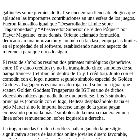
gabinetes sobre premios de IGT se encuentran llenos de elogios que
aplauden las importantes contribuciones an una esfera de los juegos.
Fueron famosillos igual que “Desarrollador Limite sobre
Tragamonedas” y “Abastecedor Superior de Video Póquer” por
Player Magazine, entre demás. Oriente aclamado formación,
dedicado an una innovación y también en la clase, empuja las límites
en el propiedad de el software, estableciendo nuestro aspecto de
referencia para que otros lo sigan.
El resto de símbolos resultan dos primates mitológicos (beneficios
entre 10 y cinco créditos) y no ha transpirado cinco símbolos de su
baraja francesa (retribución dentro de 15 y 1 créditos). Junto con el
comodín con el logo, nuestro segundo símbolo especial de Golden
Goddess Tragaperras es una rosado roja, cual soluciona igual que
scatter. Golden Goddess Tragaperras de IGT es uno de dichos
videoslots míticos que nadie tiene que perderse. Los 3 símbolos
principales (comodín con el logo, Belleza desplazándolo hacia el
pelo Marte) si no le importa hacerse amiga de la grasa pagan
empezando por nada más 2 símbolos de la misma manera en una
línea sobre remuneración, sobre izquierda a derecha.
La tragamonedas Golden Goddess hallan ganado la prestigio
significativa acerca de las sitios online joviales dinero favorable,