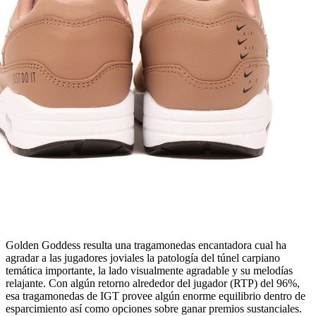
Golden Goddess resulta una tragamonedas encantadora cual ha
agradar a las jugadores joviales la patologí­a del túnel carpiano
temática importante, la lado visualmente agradable y su melodías
relajante. Con algún retorno alrededor del jugador (RTP) del 96%,
esa tragamonedas de IGT provee algún enorme equilibrio dentro de
esparcimiento así­ como opciones sobre ganar premios sustanciales.