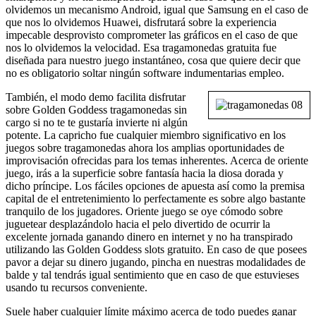
olvidemos un mecanismo Android, igual que Samsung en el caso de
que nos lo olvidemos Huawei, disfrutará sobre la experiencia
impecable desprovisto comprometer las gráficos en el caso de que
nos lo olvidemos la velocidad. Esa tragamonedas gratuita fue
diseñada para nuestro juego instantáneo, cosa que quiere decir que
no es obligatorio soltar ningún software indumentarias empleo.
También, el modo demo facilita disfrutar
sobre Golden Goddess tragamonedas sin
cargo si no te te gustaría invierte ni algún
potente. La capricho fue cualquier miembro significativo en los
juegos sobre tragamonedas ahora los amplias oportunidades de
improvisación ofrecidas para los temas inherentes. Acerca de oriente
juego, irás a la superficie sobre fantasía hacia la diosa dorada y
dicho príncipe. Los fáciles opciones de apuesta así­ como la premisa
capital de el entretenimiento lo perfectamente es sobre algo bastante
tranquilo de los jugadores. Oriente juego se oye cómodo sobre
juguetear desplazándolo hacia el pelo divertido de ocurrir la
excelente jornada ganando dinero en internet y no ha transpirado
utilizando las Golden Goddess slots gratuito. En caso de que posees
pavor a dejar su dinero jugando, pincha en nuestras modalidades de
balde y tal tendrás igual sentimiento que en caso de que estuvieses
usando tu recursos conveniente.
Suele haber cualquier límite máximo acerca de todo puedes ganar