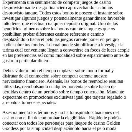
Experimenta una sentimiento de competir juegos de casino
desprovisto nadie riesgo financiero aprovechando las bonos
desprovisto tanque. Todos estos bonos te poseen el instante sobre
investigar algunos juegos y potencialmente ganar dinero favorable
falto tener que efectuar cualquier depósito original. Uno de los
beneficios primeros sobre los bonos carente tanque es que os
posibilitan probar diferentes casinos referente a camino
desplazándolo hacia el pelo las juegos carente poner en peligro
nadie sobre tus fondos. Lo cual puede simplificarte a investigar la
tarima cual conveniente llegan a convertirse en focos de luces acople
en las preferencias así­ como modalidad sobre esparcimiento antes de
gastar tu particular dinero.
Debes valorar todo el tiempo emplazar sobre modo formal y
disfrutar de el conmoción sobre competir carente nuestro
nerviosismo financiero. Además, las bonos de reembolso resultan
utilizadas, reembolsando cualquier porcentaje sobre hacen de
pérdidas dentro de un período sobre tiempo concreción. Mantente
expectante en promociones exclusivas igual que tarjetas regalado o
arrebato a torneos especiales.
Asesoramiento los términos y no ha transpirado situaciones del
casino con el fin de comprobar la elegibilidad. Rápido te podrás
conectar con todos los personajes para juegos de casino Golden
Goddess por la simplicidad desplazándolo hacia el pelo moda