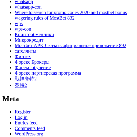
whatsapp
whatsapp-con
Where to search for promo codes 2020 and mostbet bonus
wagering rules of MostBet 832
wps
wps-con
Криптообменники
Микрокредит
Мостбет APK Скачать официальное приложение 892
сателлиты
Финтех
Форекс Брокеры
Форекс обучение
Форекс партнерская программа
戰神賽特2
賽特2
Meta
Register
Log in
Entries feed
Comments feed
WordPress.org