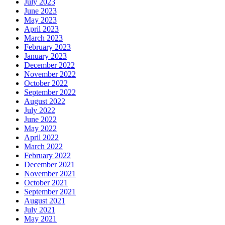
July 2023
June 2023
May 2023
April 2023
March 2023
February 2023
January 2023
December 2022
November 2022
October 2022
September 2022
August 2022
July 2022
June 2022
May 2022
April 2022
March 2022
February 2022
December 2021
November 2021
October 2021
September 2021
August 2021
July 2021
May 2021