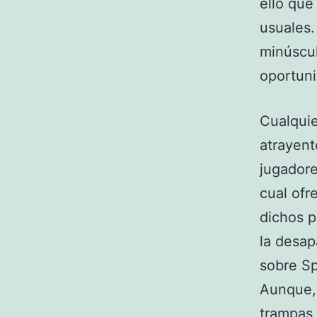
ello que
usuales.
minúscu
oportuni
Cualquie
atrayen
jugadore
cual ofr
dichos p
la desap
sobre Sp
Aunque, 
trampas 