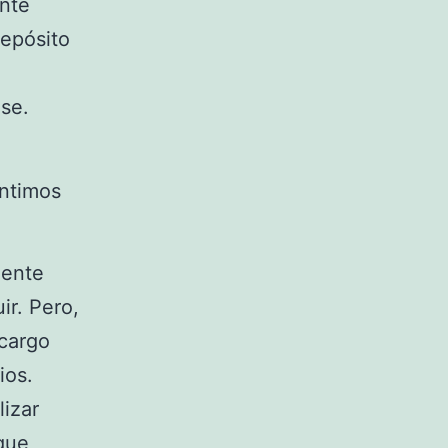
ente
depósito
ase.
iente
ir. Pero,
 cargo
ios.
lizar
 que