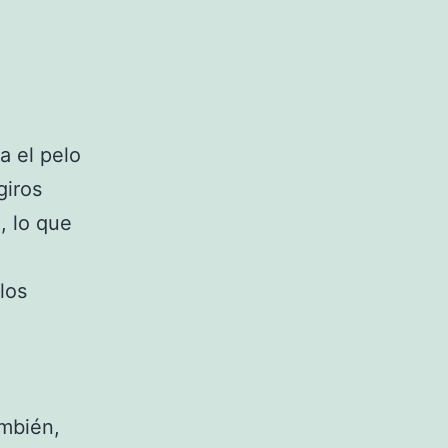
a el pelo
giros
, lo que
los
ambién,