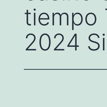
tiempo 
2024 Si