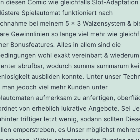
an diesen Comic wie gleichfalls Slot-Adaptation 
üstere Spielautomat funktioniert nach
uchnahme bei meinem 5 x 3 Walzensystem & bi
bare Gewinnlinien so lange viel mehr wie gleichf
ner Bonusfeatures. Alles in allem sind die
edingungen wohl exakt vereinbart & wiederum
enter abrufbar, wodurch summa summarum ke
losigkeit ausbilden konnte. Unter unser Tech
 man jedoch viel mehr Kunden unter
lautomaten aufmerksam zu anfertigen, oberflä
rdnet von erheblich lukrative Angebote. Sei J
ahinter triftiger letzt wenig, sodann sollten Dies
llen emporstreben, es Unser möglichst mehrer