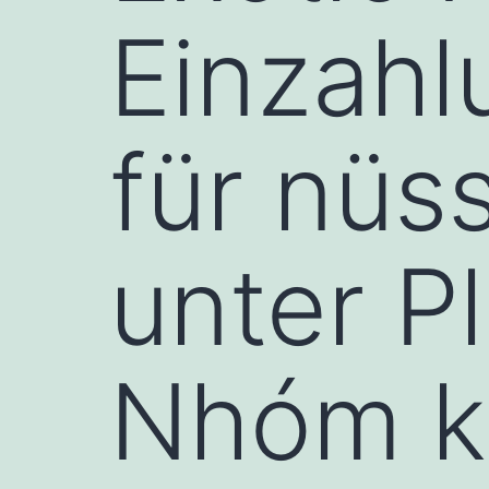
Einzahl
für nüs
unter 
Nhóm k