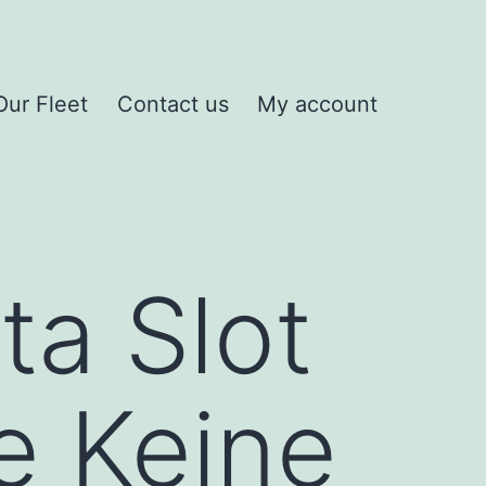
Our Fleet
Contact us
My account
n
u
ta Slot
xe Keine