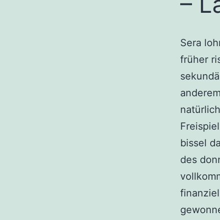
– L
Sera loh
früher r
sekundär
anderem
natürlic
Freispie
bissel d
des donn
vollkomm
finanzie
gewonnen