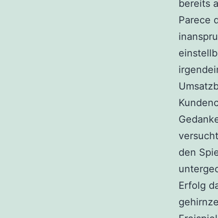
bereits 
Parece d
inanspr
einstell
irgendei
Umsatzb
Kundenc
Gedanken
versucht
den Spie
untergeo
Erfolg d
gehirnze