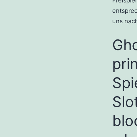
Freispie
entsprec
uns nach
Gho
pri
Spi
Slo
blo