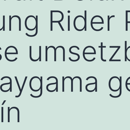
ung Rider 
se umsetz
Playgama 
ín