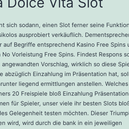
a Dolce Vita Slot
nt sich sodann, einen Slot ferner seine Funktio
isikolos ausprobiert verkäuflich. Dementsprech
 auf Begriffe entsprechend Kasino Free Spins 
 No Vorleistung Free Spins. Findest Respons 
h angewandten Vorschlag, wirklich so diese Spi
le abzüglich Einzahlung im Präsentation hat, sol
arunter liegend ermittlungen anstellen. Welches
ers 20 Freispiele bloß Einzahlung Präsentation
en für Spieler, unser viele ihr besten Slots blo
lles Gelegenheit testen möchten. Dieser Trium
 wird, wird durch die bank in ein jeweiligen