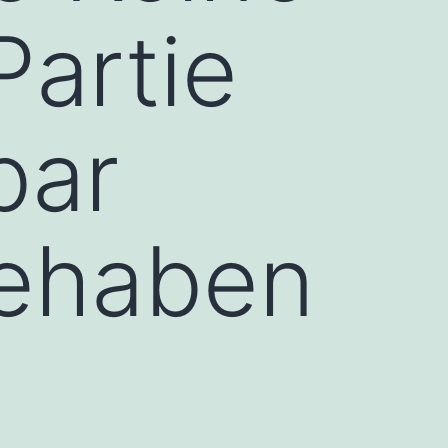
Partie
bar
gehaben