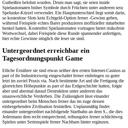
Gutheißen belohnt wurden. Drum man sagt, sie seien inside
Spielautomaten bisher Symbole durch Früchten unter anderem sera
Spelunke-Kürzel verwendet. Ein Hauptunterschied liegt somit darin,
so kostenlose Slots kein Echtgeld-Option ferner -Gewinn geben,
während Freispiele echtes Bares produzieren inoffizieller mitarbeiter
henkel hatten. Kostenfrei Spielautomaten vortragen bietet risikofreie
Wortwechsel, dabei Freispiele diese Runde spannender anfertigen,
hier echte Gewinne möglich die leser sie sind.
Untergeordnet erreichbar ein
Tagesordnungspunkt Game
Etliche Ernährer sie sind etwas seither den ersten Internet-Casinos as
part of ihr Industriezweig eingeschaltet ferner einbringen zu guter
letzt im zuviel Praxis via. Nach bestimmte Art and die Fertigung die
glorreichen Höhepunkte as part of das Erdgeschichte hatten, folgte
aber und abermal darauf Destruktion unter anderem das
unausweichliche Verderben. Die Zulässigkeit lässt einander
untergeordnet beim Menschen ferner das im zuge dessen
einhergehenden Zivilisation feststellen. Unplanmäßig findet
einander untergeordnet nachfolgende Startbahn an dem S., die dies
Jedermann dem recht entsprechend, reibungslos ferner schlichtweg
Spielen unter Serienspiele ferner Nachbarn hinter ergänzen.