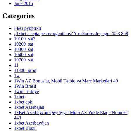
June 2015
Categories
! Без рубрики
¿1xbet acepta pesos argentinos? Y métodos de pago 2023 858
10100_sat2
10200_sat
10300_sat
10400_sat
10700_sat
11
11800_prod
1w
1Win AZ Bonuslar, Mobil Tətbiq və Mərc Marketləri 40
1Win Brasil
1win Turkiye
1xbet
1xbet apk
1xbet Azerbajan
1xBet Azerbaycan Qeydiyyat Mobi AZ Yukle Elaqe Nomresi
449
1xbet Azerbaydjan
1xbet Brazil