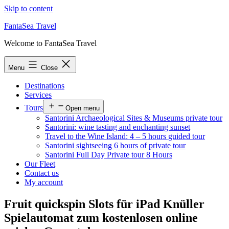
Skip to content
FantaSea Travel
Welcome to FantaSea Travel
Menu
Close
Destinations
Services
Tours
Open menu
Santorini Archaeological Sites & Museums private tour
Santorini: wine tasting and enchanting sunset
Travel to the Wine Island: 4 – 5 hours guided tour
Santorini sightseeing 6 hours of private tour
Santorini Full Day Private tour 8 Hours
Our Fleet
Contact us
My account
Fruit quickspin Slots für iPad Knüller
Spielautomat zum kostenlosen online