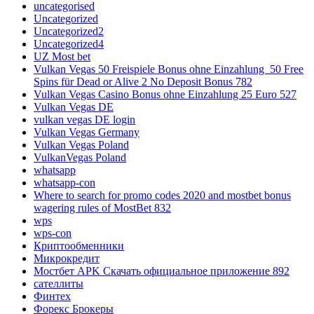
uncategorised
Uncategorized
Uncategorized2
Uncategorized4
UZ Most bet
Vulkan Vegas 50 Freispiele Bonus ohne Einzahlung ️ 50 Free
Spins für Dead or Alive 2 No Deposit Bonus 782
Vulkan Vegas Casino Bonus ohne Einzahlung 25 Euro 527
Vulkan Vegas DE
vulkan vegas DE login
Vulkan Vegas Germany
Vulkan Vegas Poland
VulkanVegas Poland
whatsapp
whatsapp-con
Where to search for promo codes 2020 and mostbet bonus
wagering rules of MostBet 832
wps
wps-con
Криптообменники
Микрокредит
Мостбет APK Скачать официальное приложение 892
сателлиты
Финтех
Форекс Брокеры