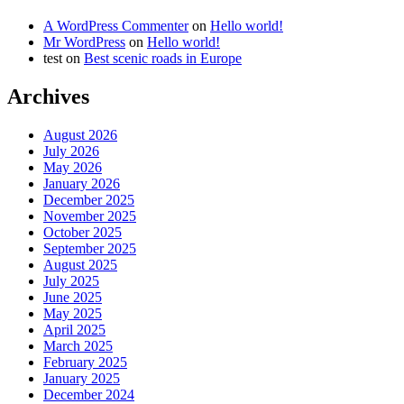
A WordPress Commenter
on
Hello world!
Mr WordPress
on
Hello world!
test
on
Best scenic roads in Europe
Archives
August 2026
July 2026
May 2026
January 2026
December 2025
November 2025
October 2025
September 2025
August 2025
July 2025
June 2025
May 2025
April 2025
March 2025
February 2025
January 2025
December 2024