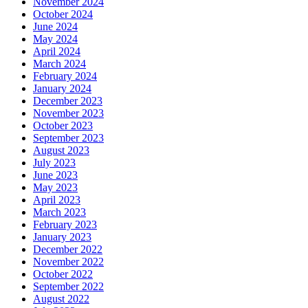
November 2024
October 2024
June 2024
May 2024
April 2024
March 2024
February 2024
January 2024
December 2023
November 2023
October 2023
September 2023
August 2023
July 2023
June 2023
May 2023
April 2023
March 2023
February 2023
January 2023
December 2022
November 2022
October 2022
September 2022
August 2022