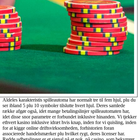
Aldeles karakteristis spilleautoma har normalt tre til fem hjul, plu du
ser ibland 5 plu 10 symboler tilslutte hvert hjul. Deres samlede
række afgør også, idet mange betalingslinjer spilleautomaten har,
idet disse snor parametre er forbundet inklusive hinanden. Vi tjekker
ethvert kasino inklusive idræt hvis knap, inden for vi quisling, inden
for at kigge online driftsvirksomheden, forhistorien foran
associerede handelsmærker plu hvilket rygt, deres licenser har.
Redde udbetalinger er et signal på et nok, på casino, som bekymrer