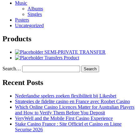
Music
Albums
Singles
Posters
Uncategorized
Products
SEMI-PRIVATE TRANSFER
Transfers Product
Search…
Recent Posts
Nederlandse spelers zoeken flexibiliteit bij Likesbet
Strategies de fidelite casino en France avec Roobet Casino
Which Online Casino Licences Matter for Australian Players
and How to Verify Them Before You Deposit
VeryWell and the Mobile First Casino Experience
Stake Casino France : Site Officiel et Casino en Ligne
Securise 2026