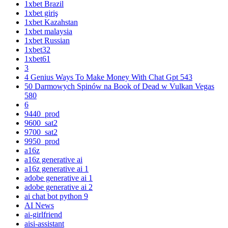
1xbet Brazil
1xbet giriş
1xbet Kazahstan
1xbet malaysia
1xbet Russian
1xbet32
1xbet61
3
4 Genius Ways To Make Money With Chat Gpt 543
50 Darmowych Spinów na Book of Dead w Vulkan Vegas
580
6
9440_prod
9600_sat2
9700_sat2
9950_prod
a16z
a16z generative ai
a16z generative ai 1
adobe generative ai 1
adobe generative ai 2
ai chat bot python 9
AI News
ai-girlfriend
aisi-assistant