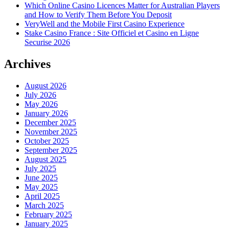
Which Online Casino Licences Matter for Australian Players
and How to Verify Them Before You Deposit
VeryWell and the Mobile First Casino Experience
Stake Casino France : Site Officiel et Casino en Ligne
Securise 2026
Archives
August 2026
July 2026
May 2026
January 2026
December 2025
November 2025
October 2025
September 2025
August 2025
July 2025
June 2025
May 2025
April 2025
March 2025
February 2025
January 2025