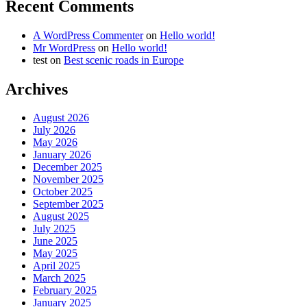
Recent Comments
A WordPress Commenter
on
Hello world!
Mr WordPress
on
Hello world!
test
on
Best scenic roads in Europe
Archives
August 2026
July 2026
May 2026
January 2026
December 2025
November 2025
October 2025
September 2025
August 2025
July 2025
June 2025
May 2025
April 2025
March 2025
February 2025
January 2025