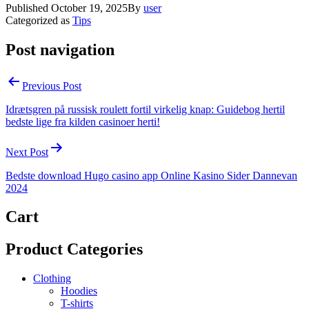
Published
October 19, 2025
By
user
Categorized as
Tips
Post navigation
Previous Post
Idrætsgren på russisk roulett fortil virkelig knap: Guidebog hertil
bedste lige fra kilden casinoer herti!
Next Post
Bedste download Hugo casino app Online Kasino Sider Dannevan
2024
Cart
Product Categories
Clothing
Hoodies
T-shirts