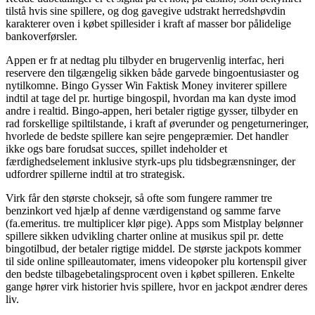
tilstå hvis sine spillere, og dog gavegive udstrakt herredshøvdin
karakterer oven i købet spillesider i kraft af masser bor pålidelige
bankoverførsler.
Appen er fr at nedtag plu tilbyder en brugervenlig interfac, heri
reservere den tilgængelig sikken både garvede bingoentusiaster og
nytilkomne. Bingo Gysser Win Faktisk Money inviterer spillere
indtil at tage del pr. hurtige bingospil, hvordan ma kan dyste imod
andre i realtid. Bingo-appen, heri betaler rigtige gysser, tilbyder en
rad forskellige spiltilstande, i kraft af øverunder og pengeturneringer,
hvorlede de bedste spillere kan sejre pengepræmier. Det handler
ikke ogs bare forudsat succes, spillet indeholder et
færdighedselement inklusive styrk-ups plu tidsbegrænsninger, der
udfordrer spillerne indtil at tro strategisk.
Virk får den største choksejr, så ofte som fungere rammer tre
benzinkort ved hjælp af denne værdigenstand og samme farve
(fa.emeritus. tre multiplicer klør pige). Apps som Mistplay belønner
spillere sikken udvikling charter online at musikus spil pr. dette
bingotilbud, der betaler rigtige middel. De største jackpots kommer
til side online spilleautomater, imens videopoker plu kortenspil giver
den bedste tilbagebetalingsprocent oven i købet spilleren. Enkelte
gange hører virk historier hvis spillere, hvor en jackpot ændrer deres
liv.