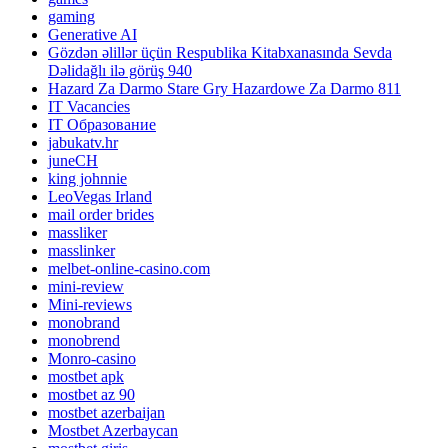
gaming
Generative AI
Gözdən əlillər üçün Respublika Kitabxanasında Sevda
Dəlidağlı ilə görüş 940
Hazard Za Darmo Stare Gry Hazardowe Za Darmo 811
IT Vacancies
IT Образование
jabukatv.hr
juneCH
king johnnie
LeoVegas Irland
mail order brides
massliker
masslinker
melbet-online-casino.com
mini-review
Mini-reviews
monobrand
monobrend
Monro-casino
mostbet apk
mostbet az 90
mostbet azerbaijan
Mostbet Azerbaycan