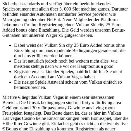
Sicherheitsstandards und verfügt über ein beeindruckendes
Spielesortiment mit allein über 3. 000 Slot machine games. Darunter
befinden einander Automaten namhafter Service provider wie
Microgaming oder aber NetEnt. Neue Mitglieder der Plattform
bekommen für ihre Registrierung einen Vulkan Sin city 25 Euro
Added bonus ohne Einzahlung. Die Geld werden unserem Bonus-
Guthaben mit unserem Wager x5 gutgeschrieben.
Dabei weist der Vulkan Sin city 25 Euro Added bonus ohne
Einzahlung durchaus moderate Bedingungen gerade auf, die
durchaus erfüllt werden können.
Das ist natürlich jedoch noch bei weitem nicht alles, wie
meistens steht ja nach wie vor der Hauptbonus a good.
Registrieren als aktueller Spieler, natürlich dürfen Sie nicht
doch ein Account i am Vulkan Vegas haben.
Die riesige Spiele Auswahl scheint vom Vulkan einfach so
herauszubrechen.
Mit five € liegt das Vulkan Vegas in einem sehr interessanten
Bereich. Die Umsatzbedingungen sind mit forty x für living area
Geldbonus und 30 x für pass away Gewinne aus living room
Freispielen festgelegt. Das Beste daran ist, das es hier im Vulkan
Las vegas Casino keine Einschränkungen beim Bonusspiel, über die
Höhe Ihrer Gewinne gibt. Einfacher geht es nicht an die twenty five
€ Bonus ohne Einzahlung zu kommen. Registrieren als neuer