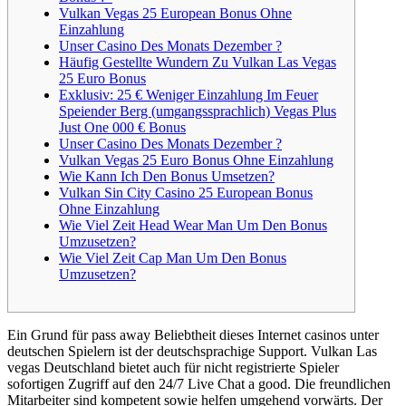
Vulkan Vegas 25 European Bonus Ohne
Einzahlung
Unser Casino Des Monats Dezember ?
Häufig Gestellte Wundern Zu Vulkan Las Vegas
25 Euro Bonus
Exklusiv: 25 € Weniger Einzahlung Im Feuer
Speiender Berg (umgangssprachlich) Vegas Plus
Just One 000 € Bonus
Unser Casino Des Monats Dezember ?
Vulkan Vegas 25 Euro Bonus Ohne Einzahlung
Wie Kann Ich Den Bonus Umsetzen?
Vulkan Sin City Casino 25 European Bonus
Ohne Einzahlung
Wie Viel Zeit Head Wear Man Um Den Bonus
Umzusetzen?
Wie Viel Zeit Cap Man Um Den Bonus
Umzusetzen?
Ein Grund für pass away Beliebtheit dieses Internet casinos unter
deutschen Spielern ist der deutschsprachige Support. Vulkan Las
vegas Deutschland bietet auch für nicht registrierte Spieler
sofortigen Zugriff auf den 24/7 Live Chat a good. Die freundlichen
Mitarbeiter sind kompetent sowie helfen umgehend vorwärts. Der