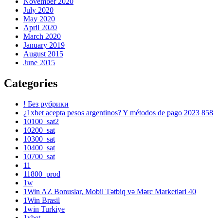
November 2020
July 2020
May 2020
April 2020
March 2020
January 2019
August 2015
June 2015
Categories
! Без рубрики
¿1xbet acepta pesos argentinos? Y métodos de pago 2023 858
10100_sat2
10200_sat
10300_sat
10400_sat
10700_sat
11
11800_prod
1w
1Win AZ Bonuslar, Mobil Tətbiq və Mərc Marketləri 40
1Win Brasil
1win Turkiye
1xbet