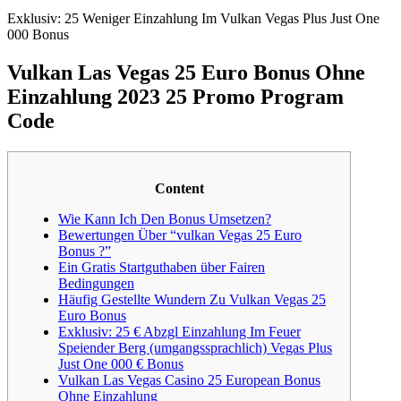
Exklusiv: 25 Weniger Einzahlung Im Vulkan Vegas Plus Just One
000 Bonus
Vulkan Las Vegas 25 Euro Bonus Ohne
Einzahlung 2023 25 Promo Program
Code
Content
Wie Kann Ich Den Bonus Umsetzen?
Bewertungen Über “vulkan Vegas 25 Euro
Bonus ?”
Ein Gratis Startguthaben über Fairen
Bedingungen
Häufig Gestellte Wundern Zu Vulkan Vegas 25
Euro Bonus
Exklusiv: 25 € Abzgl Einzahlung Im Feuer
Speiender Berg (umgangssprachlich) Vegas Plus
Just One 000 € Bonus
Vulkan Las Vegas Casino 25 European Bonus
Ohne Einzahlung