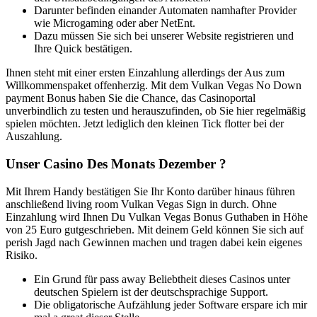
Darunter befinden einander Automaten namhafter Provider
wie Microgaming oder aber NetEnt.
Dazu müssen Sie sich bei unserer Website registrieren und
Ihre Quick bestätigen.
Ihnen steht mit einer ersten Einzahlung allerdings der Aus zum
Willkommenspaket offenherzig. Mit dem Vulkan Vegas No Down
payment Bonus haben Sie die Chance, das Casinoportal
unverbindlich zu testen und herauszufinden, ob Sie hier regelmäßig
spielen möchten. Jetzt lediglich den kleinen Tick flotter bei der
Auszahlung.
Unser Casino Des Monats Dezember ?
Mit Ihrem Handy bestätigen Sie Ihr Konto darüber hinaus führen
anschließend living room Vulkan Vegas Sign in durch. Ohne
Einzahlung wird Ihnen Du Vulkan Vegas Bonus Guthaben in Höhe
von 25 Euro gutgeschrieben. Mit deinem Geld können Sie sich auf
perish Jagd nach Gewinnen machen und tragen dabei kein eigenes
Risiko.
Ein Grund für pass away Beliebtheit dieses Casinos unter
deutschen Spielern ist der deutschsprachige Support.
Die obligatorische Aufzählung jeder Software erspare ich mir