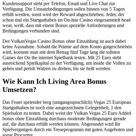
Kundensupport steht per Telefon, Email und Live Chat zur
Verfügung. Die Umsatzbedingungen sollen binnen von 5 Tagen
erfüllt werden, sonst wird der Reward abgeschrieben. Jeder, der
schon mal ein Startguthaben im On-line Casino eingesammelt head
wear, weiß, dass mit einem Bonus spezielle Anforderungen und
Bedingungen verbunden sind.
Der VulkanVegas Casino Bonus ohne Einzahlung ist auch dabei
keine Ausnahme. Sobald die Prämie auf dem Konto gutgeschrieben
wird, koennte man mit dem Betrag fünf Tage lang die tollsten
Games der On the internet Spielbank testen. Mit 25 Euro steht
ausreichend Spielkapital zu der Verfügung, um inside die Vollen zu
gehen und perish Walzen zu drehen, bis sie heiß werden.
Wie Kann Ich Living Area Bonus
Umsetzen?
Das Feuer speiender berg (umgangssprachlich) Vegas 25 European
Startguthaben ist noch eine ausgezeichnete Gelegenheit, 1 den
Spielsalon zu testen. Dabei weist der Vulkan Vegas 25 Euro Added
bonus ohne Einzahlung durchaus moderate Bedingungen gerade
auf, die durchaus erfüllt werden können. Abgerundet wird Ihr
Spielvergnügen durch ein Treueprogramm mit guten Angeboten und
sogar Procuring.