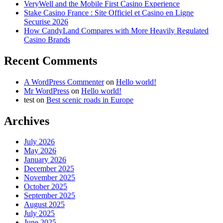
VeryWell and the Mobile First Casino Experience
Stake Casino France : Site Officiel et Casino en Ligne
Securise 2026
How CandyLand Compares with More Heavily Regulated
Casino Brands
Recent Comments
A WordPress Commenter
on
Hello world!
Mr WordPress
on
Hello world!
test
on
Best scenic roads in Europe
Archives
July 2026
May 2026
January 2026
December 2025
November 2025
October 2025
September 2025
August 2025
July 2025
June 2025