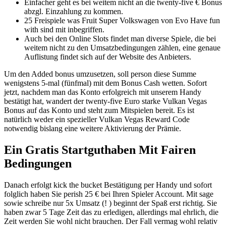
Einfacher geht es bei weitem nicht an die twenty-five € Bonus
abzgl. Einzahlung zu kommen.
25 Freispiele was Fruit Super Volkswagen von Evo Have fun
with sind mit inbegriffen.
Auch bei den Online Slots findet man diverse Spiele, die bei
weitem nicht zu den Umsatzbedingungen zählen, eine genaue
Auflistung findet sich auf der Website des Anbieters.
Um den Added bonus umzusetzen, soll person diese Summe
wenigstens 5-mal (fünfmal) mit dem Bonus Cash wetten. Sofort
jetzt, nachdem man das Konto erfolgreich mit unserem Handy
bestätigt hat, wandert der twenty-five Euro starke Vulkan Vegas
Bonus auf das Konto und steht zum Mitspielen bereit. Es ist
natürlich weder ein spezieller Vulkan Vegas Reward Code
notwendig bislang eine weitere Aktivierung der Prämie.
Ein Gratis Startguthaben Mit Fairen
Bedingungen
Danach erfolgt kick the bucket Bestätigung per Handy und sofort
folglich haben Sie perish 25 € bei Ihren Spieler Account. Mit sage
sowie schreibe nur 5x Umsatz (! ) beginnt der Spaß erst richtig. Sie
haben zwar 5 Tage Zeit das zu erledigen, allerdings mal ehrlich, die
Zeit werden Sie wohl nicht brauchen. Der Fall vermag wohl relativ