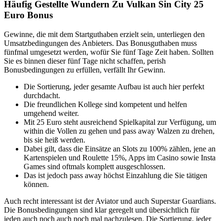
Häufig Gestellte Wundern Zu Vulkan Sin City 25
Euro Bonus
Gewinne, die mit dem Startguthaben erzielt sein, unterliegen den
Umsatzbedingungen des Anbieters. Das Bonusguthaben muss
fünfmal umgesetzt werden, wofür Sie fünf Tage Zeit haben. Sollten
Sie es binnen dieser fünf Tage nicht schaffen, perish
Bonusbedingungen zu erfüllen, verfällt Ihr Gewinn.
Die Sortierung, jeder gesamte Aufbau ist auch hier perfekt
durchdacht.
Die freundlichen Kollege sind kompetent und helfen
umgehend weiter.
Mit 25 Euro steht ausreichend Spielkapital zur Verfügung, um
within die Vollen zu gehen und pass away Walzen zu drehen,
bis sie heiß werden.
Dabei gilt, dass die Einsätze an Slots zu 100% zählen, jene an
Kartenspielen und Roulette 15%, Apps im Casino sowie Insta
Games sind oftmals komplett ausgeschlossen.
Das ist jedoch pass away höchst Einzahlung die Sie tätigen
können.
Auch recht interessant ist der Aviator und auch Superstar Guardians.
Die Bonusbedingungen sind klar geregelt und übersichtlich für
jeden auch noch auch noch mal nachzulesen. Die Sortierung, jeder