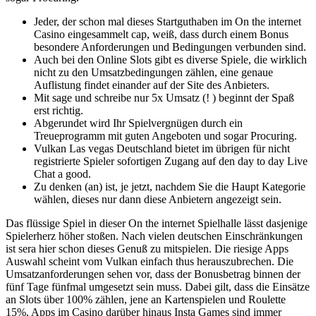
Jeder, der schon mal dieses Startguthaben im On the internet
Casino eingesammelt cap, weiß, dass durch einem Bonus
besondere Anforderungen und Bedingungen verbunden sind.
Auch bei den Online Slots gibt es diverse Spiele, die wirklich
nicht zu den Umsatzbedingungen zählen, eine genaue
Auflistung findet einander auf der Site des Anbieters.
Mit sage und schreibe nur 5x Umsatz (! ) beginnt der Spaß
erst richtig.
Abgerundet wird Ihr Spielvergnügen durch ein
Treueprogramm mit guten Angeboten und sogar Procuring.
Vulkan Las vegas Deutschland bietet im übrigen für nicht
registrierte Spieler sofortigen Zugang auf den day to day Live
Chat a good.
Zu denken (an) ist, je jetzt, nachdem Sie die Haupt Kategorie
wählen, dieses nur dann diese Anbietern angezeigt sein.
Das flüssige Spiel in dieser On the internet Spielhalle lässt dasjenige
Spielerherz höher stoßen. Nach vielen deutschen Einschränkungen
ist sera hier schon dieses Genuß zu mitspielen. Die riesige Apps
Auswahl scheint vom Vulkan einfach thus herauszubrechen. Die
Umsatzanforderungen sehen vor, dass der Bonusbetrag binnen der
fünf Tage fünfmal umgesetzt sein muss. Dabei gilt, dass die Einsätze
an Slots über 100% zählen, jene an Kartenspielen und Roulette
15%, Apps im Casino darüber hinaus Insta Games sind immer