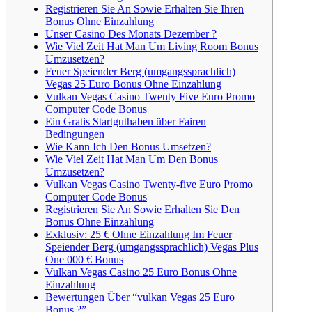
Registrieren Sie An Sowie Erhalten Sie Ihren
Bonus Ohne Einzahlung
Unser Casino Des Monats Dezember ?
Wie Viel Zeit Hat Man Um Living Room Bonus
Umzusetzen?
Feuer Speiender Berg (umgangssprachlich)
Vegas 25 Euro Bonus Ohne Einzahlung
Vulkan Vegas Casino Twenty Five Euro Promo
Computer Code Bonus
Ein Gratis Startguthaben über Fairen
Bedingungen
Wie Kann Ich Den Bonus Umsetzen?
Wie Viel Zeit Hat Man Um Den Bonus
Umzusetzen?
Vulkan Vegas Casino Twenty-five Euro Promo
Computer Code Bonus
Registrieren Sie An Sowie Erhalten Sie Den
Bonus Ohne Einzahlung
Exklusiv: 25 € Ohne Einzahlung Im Feuer
Speiender Berg (umgangssprachlich) Vegas Plus
One 000 € Bonus
Vulkan Vegas Casino 25 Euro Bonus Ohne
Einzahlung
Bewertungen Über “vulkan Vegas 25 Euro
Bonus ?”