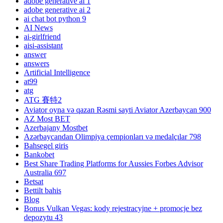
adobe generative ai 1
adobe generative ai 2
ai chat bot python 9
AI News
ai-girlfriend
aisi-assistant
answer
answers
Artificial Intelligence
at99
atg
ATG 賽特2
Aviator oyna və qazan Rəsmi sayti Aviator Azerbaycan 900
AZ Most BET
Azerbajany Mostbet
Azərbaycandan Olimpiya çempionları və medalçılar 798
Bahsegel giris
Bankobet
Best Share Trading Platforms for Aussies Forbes Advisor
Australia 697
Betsat
Bettilt bahis
Blog
Bonus Vulkan Vegas: kody rejestracyjne + promocje bez
depozytu 43