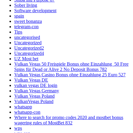
Sober living
Software development
spain
sweet bonanza
telegram-con
Tips
uncategorised
Uncategorized
Uncategorized2
Uncategorized4
UZ Most bet
Vulkan Vegas 50 Freispiele Bonus ohne Einzahlung ️ 50 Free
Spins für Dead or Alive 2 No Deposit Bonus 782
Vulkan Vegas Casino Bonus ohne Einzahlung 25 Euro 527
Vulkan Vegas DE
vulkan vegas DE login
Vulkan Vegas Germany
Vulkan Vegas Poland
VulkanVegas Poland
whatsapp
whatsapp-con
Where to search for promo codes 2020 and mostbet bonus
wagering rules of MostBet 832
wps