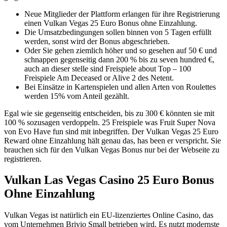
Neue Mitglieder der Plattform erlangen für ihre Registrierung
einen Vulkan Vegas 25 Euro Bonus ohne Einzahlung.
Die Umsatzbedingungen sollen binnen von 5 Tagen erfüllt
werden, sonst wird der Bonus abgeschrieben.
Oder Sie gehen ziemlich höher und so gesehen auf 50 € und
schnappen gegenseitig dann 200 % bis zu seven hundred €,
auch an dieser stelle sind Freispiele about Top – 100
Freispiele Am Deceased or Alive 2 des Netent.
Bei Einsätze in Kartenspielen und allen Arten von Roulettes
werden 15% vom Anteil gezählt.
Egal wie sie gegenseitig entscheiden, bis zu 300 € könnten sie mit
100 % sozusagen verdoppeln. 25 Freispiele was Fruit Super Nova
von Evo Have fun sind mit inbegriffen. Der Vulkan Vegas 25 Euro
Reward ohne Einzahlung hält genau das, has been er verspricht. Sie
brauchen sich für den Vulkan Vegas Bonus nur bei der Webseite zu
registrieren.
Vulkan Las Vegas Casino 25 Euro Bonus
Ohne Einzahlung
Vulkan Vegas ist natürlich ein EU-lizenziertes Online Casino, das
vom Unternehmen Brivio Small betrieben wird. Es nutzt modernste