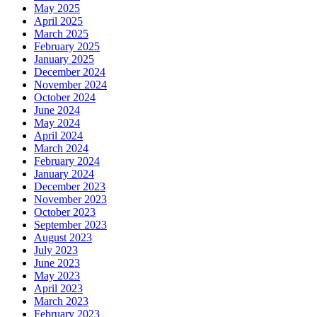
May 2025
April 2025
March 2025
February 2025
January 2025
December 2024
November 2024
October 2024
June 2024
May 2024
April 2024
March 2024
February 2024
January 2024
December 2023
November 2023
October 2023
September 2023
August 2023
July 2023
June 2023
May 2023
April 2023
March 2023
February 2023