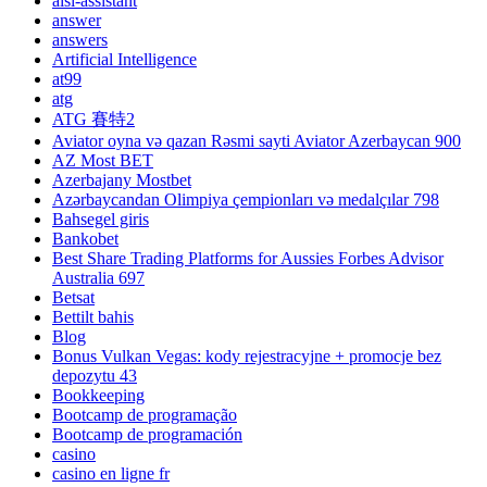
aisi-assistant
answer
answers
Artificial Intelligence
at99
atg
ATG 賽特2
Aviator oyna və qazan Rəsmi sayti Aviator Azerbaycan 900
AZ Most BET
Azerbajany Mostbet
Azərbaycandan Olimpiya çempionları və medalçılar 798
Bahsegel giris
Bankobet
Best Share Trading Platforms for Aussies Forbes Advisor
Australia 697
Betsat
Bettilt bahis
Blog
Bonus Vulkan Vegas: kody rejestracyjne + promocje bez
depozytu 43
Bookkeeping
Bootcamp de programação
Bootcamp de programación
casino
casino en ligne fr