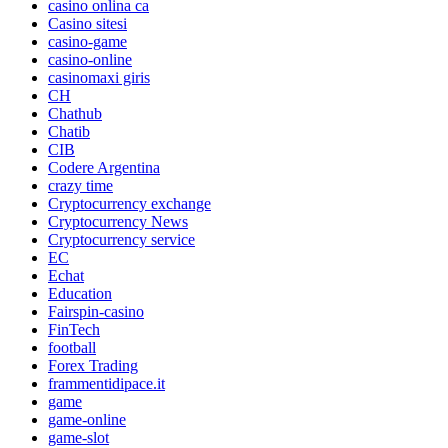
casino onlina ca
Casino sitesi
casino-game
casino-online
casinomaxi giris
CH
Chathub
Chatib
CIB
Codere Argentina
crazy time
Cryptocurrency exchange
Cryptocurrency News
Cryptocurrency service
EC
Echat
Education
Fairspin-casino
FinTech
football
Forex Trading
frammentidipace.it
game
game-online
game-slot