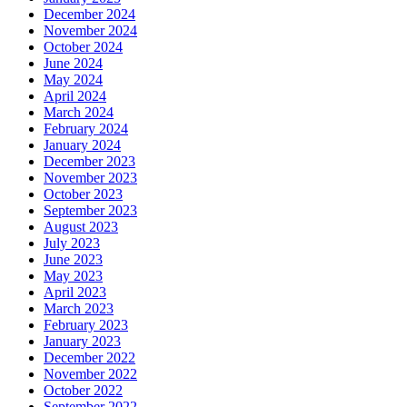
December 2024
November 2024
October 2024
June 2024
May 2024
April 2024
March 2024
February 2024
January 2024
December 2023
November 2023
October 2023
September 2023
August 2023
July 2023
June 2023
May 2023
April 2023
March 2023
February 2023
January 2023
December 2022
November 2022
October 2022
September 2022