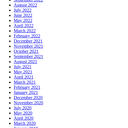
August 2022
July 2022
June 2022
May 2022
April 2022
March 2022
February 2022
December 2021
November 2021
October 2021
September 2021
August 2021
July 2021
May 2021
April 2021
March 2021
February 2021
January 2021
December 2020
November 2020
July 2020
May 2020
April 2020
March 2020