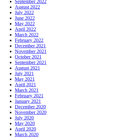
September 2022
August 2022
July 2022
June 2022
May 2022
April 2022
March 2022
February 2022
December 2021
November 2021
October 2021
September 2021
August 2021
July 2021
May 2021
April 2021
March 2021
February 2021
January 2021
December 2020
November 2020
July 2020
May 2020
April 2020
March 2020