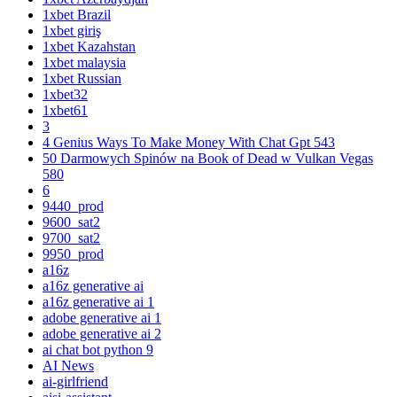
1xbet Brazil
1xbet giriş
1xbet Kazahstan
1xbet malaysia
1xbet Russian
1xbet32
1xbet61
3
4 Genius Ways To Make Money With Chat Gpt 543
50 Darmowych Spinów na Book of Dead w Vulkan Vegas
580
6
9440_prod
9600_sat2
9700_sat2
9950_prod
a16z
a16z generative ai
a16z generative ai 1
adobe generative ai 1
adobe generative ai 2
ai chat bot python 9
AI News
ai-girlfriend