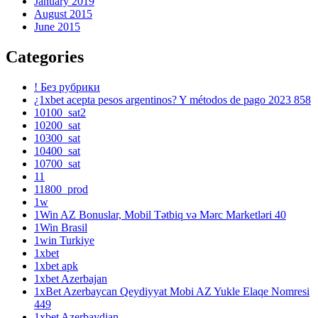
January 2019
August 2015
June 2015
Categories
! Без рубрики
¿1xbet acepta pesos argentinos? Y métodos de pago 2023 858
10100_sat2
10200_sat
10300_sat
10400_sat
10700_sat
11
11800_prod
1w
1Win AZ Bonuslar, Mobil Tətbiq və Mərc Marketləri 40
1Win Brasil
1win Turkiye
1xbet
1xbet apk
1xbet Azerbajan
1xBet Azerbaycan Qeydiyyat Mobi AZ Yukle Elaqe Nomresi
449
1xbet Azerbaydjan