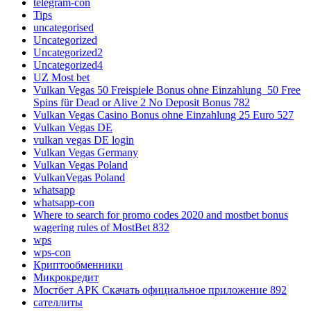
telegram-con
Tips
uncategorised
Uncategorized
Uncategorized2
Uncategorized4
UZ Most bet
Vulkan Vegas 50 Freispiele Bonus ohne Einzahlung ️ 50 Free
Spins für Dead or Alive 2 No Deposit Bonus 782
Vulkan Vegas Casino Bonus ohne Einzahlung 25 Euro 527
Vulkan Vegas DE
vulkan vegas DE login
Vulkan Vegas Germany
Vulkan Vegas Poland
VulkanVegas Poland
whatsapp
whatsapp-con
Where to search for promo codes 2020 and mostbet bonus
wagering rules of MostBet 832
wps
wps-con
Криптообменники
Микрокредит
Мостбет APK Скачать официальное приложение 892
сателлиты