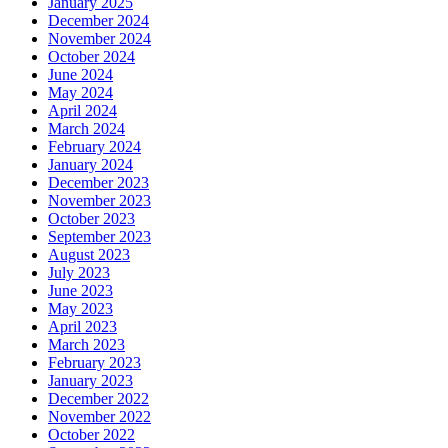
January 2025
December 2024
November 2024
October 2024
June 2024
May 2024
April 2024
March 2024
February 2024
January 2024
December 2023
November 2023
October 2023
September 2023
August 2023
July 2023
June 2023
May 2023
April 2023
March 2023
February 2023
January 2023
December 2022
November 2022
October 2022